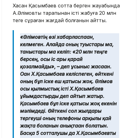
Хасан Қасымбаев сотта берген жауабында
А.Әлімовтың тарапынан істі жабуға 20 млн
теңге сұраған жағдай болғанын айтты.
«Әлімовтің өзі хабарласпаған,
келмеген. Алайда оның туыстары ма,
таныстары ма келіп: «20 млн теңге
берсең, осы іс ары қарай
қозғалмайды», – деп ұсыныс жасаған.
Оған Х.Қасымбаев келіспеген, өйткені
оның бұл іске еш қатысы жоқ. Әлімов
осы қылмыстық істі Х.Қасымбаев
ұйымдастырды деп айтып жатыр.
Қасымбаев бұл іске қатысы жоқ екенін
мәлімдеді. Өйткені сол жылдары
тергеуші оның телефоны арқылы қай
жақта болғанын анықтаған болатын.
Басқа 5 сотталушы да Х.Қасымбаевты