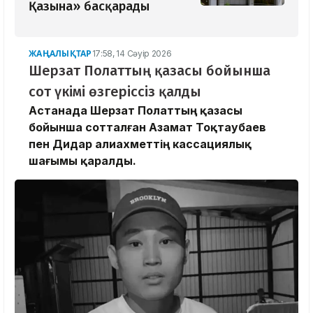
Қазына» басқарады
ЖАҢАЛЫҚТАР
17:58, 14 Сәуір 2026
Шерзат Полаттың қазасы бойынша
сот үкімі өзгеріссіз қалды
Астанада Шерзат Полаттың қазасы
бойынша сотталған Азамат Тоқтаубаев
пен Дидар Қалиахметтің кассациялық
шағымы қаралды.