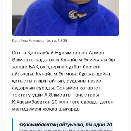
Күнайым Алимова, фото: NEGE
Сотта Қаржаубай Нұрымов пен Арман
Әлімовтың заңды өкілі Күнайым Әлиеваның бір
жерде БАҚ өкілдеріне сұхбат бергені
айтылды. Күнайым Әлімова бұл жағдайға
қатысты пікірін айтып, судьяның назар
аударуын сұрады. Сонымен қатар істі
тоқтату үшін А.Әлімовтың таныстары
Қ.Хасымбаевтан 20 млн теңге сұрады деген
мәлімдемені жоққа шығарды.
«Қасымбаевтың айтуынша, біз одан 20