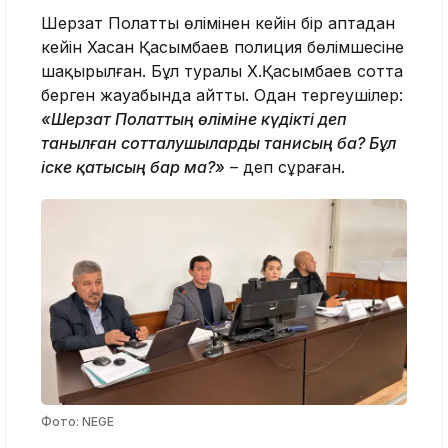
Шерзат Полаттың өлімінен кейін бір аптадан
кейін Хасан Қасымбаев полиция бөлімшесіне
шақырылған. Бұл туралы Х.Қасымбаев сотта
берген жауабында айтты. Одан тергеушілер:
«Шерзат Полаттың өліміне күдікті деп
танылған сотталушыларды танисың ба? Бұл
іске қатысың бар ма?»
– деп сұраған.
Фото: NEGE