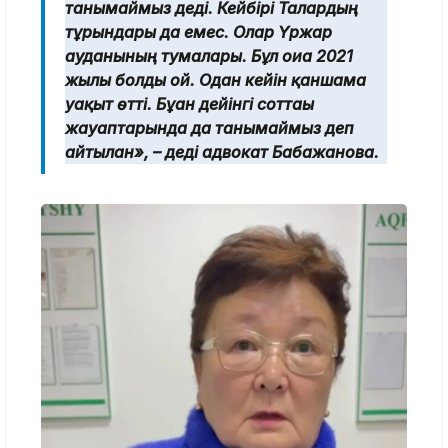
танымаймыз деді. Кейбірі Талғардың
тұрғындары да емес. Олар Үржар
ауданының тумалары. Бұл оиға 2021
жылы болды ғой. Одан кейін қаншама
уақыт өтті. Бұған дейінгі соттағы
жауаптарында да танымаймыз деп
айтылған», – деді адвокат Бабажанова.