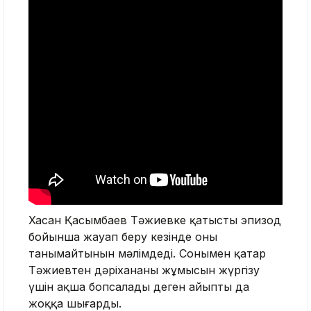
Хасан Қасымбаев Тәжиевке қатысты эпизод
бойынша жауап беру кезінде оны
танымайтынын мәлімдеді. Сонымен қатар
Тәжиевтен дәріхананың жұмысын жүргізу
үшін ақша бопсалады деген айыпты да
жоққа шығарды.