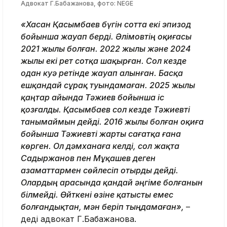
Адвокат Г.Бабажанова, фото: NEGE
«Хасан Қасымбаев бүгін сотта екі эпизод
бойынша жауап берді. Әлімовтің оқиғасы
2021 жылы болған. 2022 жылы және 2024
жылы екі рет сотқа шақырған. Сол кезде
одан куә ретінде жауап алынған. Басқа
ешқандай сұрақ туындамаған. 2025 жылы
қаңтар айында Тәжиев бойынша іс
қозғалды. Қасымбаев сол кезде Тәжиевті
танымаймын дейді. 2016 жылы болған оқиға
бойынша Тәжиевті жарты сағатқа ғана
көрген. Ол дәмханаға келді, сол жақта
Садыржанов пен Мұқашев деген
азаматтармен сөйлесіп отырды дейді.
Олардың арасында қандай әңгіме болғанын
білмейді. Өйткені өзіне қатысты емес
болғандықтан, мән беріп тыңдамаған»,
–
деді адвокат Г.Бабажанова.