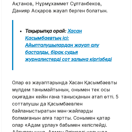
Ақтанов, Нұрмұхаммет Сұлтанбеков,
Данияр Асқаров
жауап берген болатын.
Тақырыпқа орай:
Хасан
Қасымбаевтың ісі:
Айыпталушылардан жауап алу
басталды, бірақ судья
журналистерді сот залына кіргізбеді
Олар өз жауаптарында Хасан Қасымбаевты
мүлдем танымайтынын, онымен тек осы
оқиғадан кейін ғана танысқанын атап өтті. 5
сотталушы да Қасымбаевпен
байланыстыратын мән-жайлардың
болмағанын алға тартты. Сонымен қатар
олар «Адам ұрлау» бабымен келіспейді.