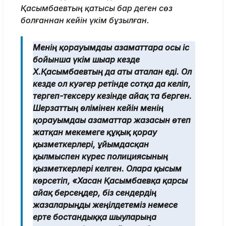
Қасымбаевтың қатысы бар деген сөз
болғаннан кейін үкім бұзылған.
Менің қорғауымдағы азаматтарға осы іс
бойынша үкім шығар кезде
Х.Қасымбаевтың да аты аталған еді. Ол
кезде ол куәгер ретінде сотқа да келіп,
тергеп-тексеру кезінде айғақ та берген.
Шерзаттың өлімінен кейін менің
қорғауымдағы азаматтар жазасын өтеп
жатқан мекемеге құқық қорғау
қызметкерлері, ұйымдасқан
қылмыспен күрес полициясының
қызметкерлері келген. Оларға қысым
көрсетіп, «Хасан Қасымбаевқа қарсы
айғақ берсеңдер, біз сендердің
жазаларыңды жеңілдетеміз немесе
ерте бостандыққа шығуларыңа