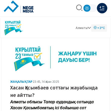
Алматы
+3°C
ЖАҢАЛЫҚТАР
23:45, 14 Қазан 2025
Хасан Қасымбаев соттағы жауабында
не айтты?
Алматы облысы Талғар аудандық сотында
Хасан Қасымбаевтың ісі бойынша сот