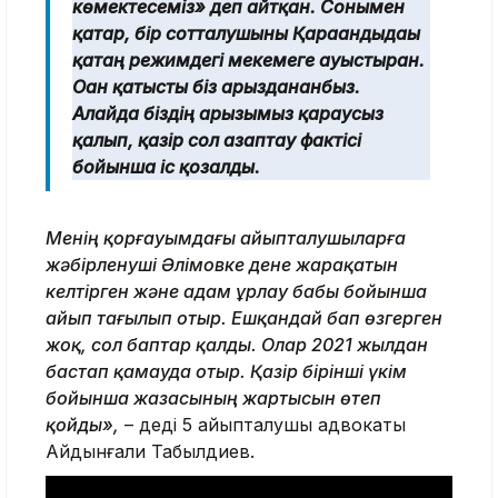
көмектесеміз» деп айтқан. Сонымен
қатар, бір сотталушыны Қарағандыдағы
қатаң режимдегі мекемеге ауыстырған.
Оған қатысты біз арызданғанбыз.
Алайда біздің арызымыз қараусыз
қалып, қазір сол азаптау фактісі
бойынша іс қозғалды.
Менің қорғауымдағы айыпталушыларға
жәбірленуші Әлімовке дене жарақатын
келтірген және адам ұрлау бабы бойынша
айып тағылып отыр. Ешқандай бап өзгерген
жоқ, сол баптар қалды. Олар 2021 жылдан
бастап қамауда отыр. Қазір бірінші үкім
бойынша жазасының жартысын өтеп
қойды»,
– деді 5 айыпталушың адвокаты
Айдынғали Табылдиев.