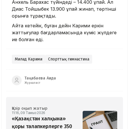
Анхель Барахас түйіндеді – 14.400 ұпай. Ал
Диас Тойшыбек 13.900 ұпай жинап, төртінші
орынға тұрақтады.
Айта кетейік, бұған дейін Карими еркін
жаттығулар бағдарламасында күміс жүлдеге
ие болған еді.
Милад Карими
Спорттық гимнастика
Тақабаева Аида
Журналист
Қазір оқып жатыр
11:16, 09 Тамыз 2026
«Қазақстан халқына»
қоры талапкерлерге 350