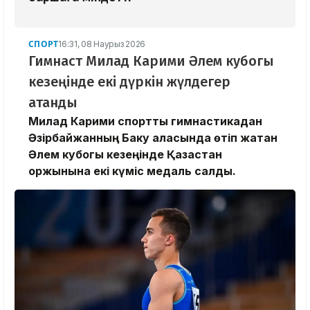
СПОРТ
16:31, 08 Наурыз 2026
Гимнаст Милад Карими Әлем кубогы
кезеңінде екі дүркін жүлдегер
атанды
Милад Карими спорттық гимнастикадан
Әзірбайжанның Баку қаласында өтіп жатқан
Әлем кубогы кезеңінде Қазақстан
қоржынына екі күміс медаль салды.