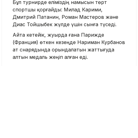
Бұл турнирде еліміздің намысын төрт
спортшы қорғайды: Милад Карими,
Дмитрий Патанин, Роман Мастеров және
Диас Тойшыбек жүлде үшін сынға түседі.
Айта кетейік, жуырда ғана Парижде
(Франция) өткен кезеңде Нариман Курбанов
ат снарядында орындалатын жаттығуда
алтын медаль жеңіп алған еді.
Венгрия
Милад Карими
Спорттық гимнастика
Nege.kz редакциясы
Журналист
Қазір оқып жатыр
11:16, 09 Тамыз 2026