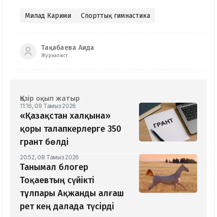
Милад Карими
Спорттық гимнастика
Тақабаева Аида
Журналист
Қазір оқып жатыр
11:16, 09 Тамыз 2026
«Қазақстан халқына»
қоры талапкерлерге 350
грант бөлді
20:52, 08 Тамыз 2026
Танымал блогер
Тоқаевтың сүйікті
тұлпары Ақжанды алғаш
рет кең далада түсірді