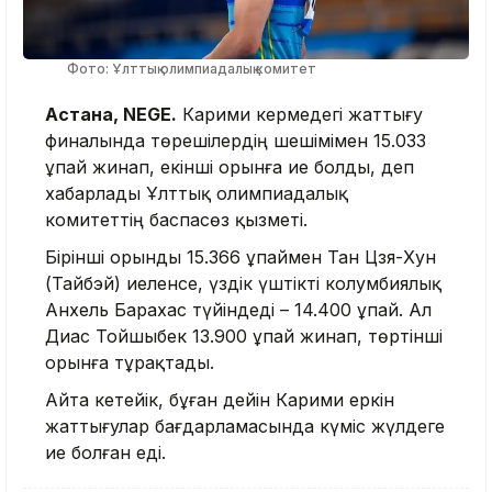
Фото: Ұлттық олимпиадалық комитет
Астана, NEGE.
Карими кермедегі жаттығу
финалында төрешілердің шешімімен 15.033
ұпай жинап, екінші орынға ие болды, деп
хабарлады Ұлттық олимпиадалық
комитеттің баспасөз қызметі.
Бірінші орынды 15.366 ұпаймен Тан Цзя-Хун
(Тайбэй) иеленсе, үздік үштікті колумбиялық
Анхель Барахас түйіндеді – 14.400 ұпай. Ал
Диас Тойшыбек 13.900 ұпай жинап, төртінші
орынға тұрақтады.
Айта кетейік, бұған дейін Карими еркін
жаттығулар бағдарламасында күміс жүлдеге
ие болған еді.