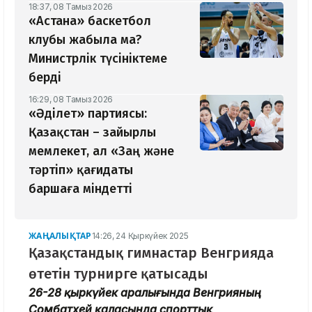
18:37, 08 Тамыз 2026
«Астана» баскетбол
клубы жабыла ма?
Министрлік түсініктеме
берді
16:29, 08 Тамыз 2026
«Әділет» партиясы:
Қазақстан – зайырлы
мемлекет, ал «Заң және
тәртіп» қағидаты
баршаға міндетті
ЖАҢАЛЫҚТАР
14:26, 24 Қыркүйек 2025
Қазақстандық гимнастар Венгрияда
өтетін турнирге қатысады
26-28 қыркүйек аралығында Венгрияның
Сомбатхей қаласында спорттық