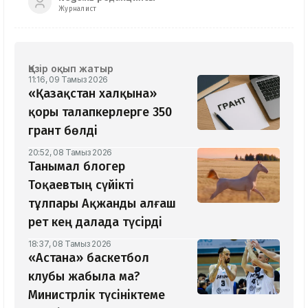
Журналист
Қазір оқып жатыр
11:16, 09 Тамыз 2026
«Қазақстан халқына»
қоры талапкерлерге 350
грант бөлді
20:52, 08 Тамыз 2026
Танымал блогер
Тоқаевтың сүйікті
тұлпары Ақжанды алғаш
рет кең далада түсірді
18:37, 08 Тамыз 2026
«Астана» баскетбол
клубы жабыла ма?
Министрлік түсініктеме