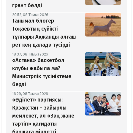
грант бөлді
20:52, 08 Тамыз 2026
Танымал блогер
Тоқаевтың сүйікті
тұлпары Ақжанды алғаш
рет кең далада түсірді
18:37, 08 Тамыз 2026
«Астана» баскетбол
клубы жабыла ма?
Министрлік түсініктеме
берді
16:29, 08 Тамыз 2026
«Әділет» партиясы:
Қазақстан – зайырлы
мемлекет, ал «Заң және
тәртіп» қағидаты
баршаға міндетті