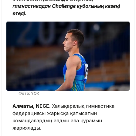
гимнастикадан Challenge кубогының кезеңі
өтеді.
Фото: ҰОК
Алматы, NEGE.
Халықаралық гимнастика
федерациясы жарысқа қатысатын
командалардың алдын ала құрамын
жариялады.