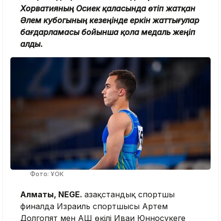
Хорватияның Осиек қаласында өтіп жатқан
Әлем кубогының кезеңінде еркін жаттығулар
бағдарламасы бойынша қола медаль жеңіп
алды.
Фото: ҰОК
Алматы, NEGE.
Қазақстандық спортшы
финалда Израиль спортшысы Артем
Долгопят мен АҚШ өкілі Иваи Юнносукеге