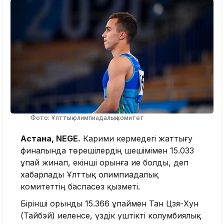
Фото: Ұлттық олимпиадалық комитет
Астана, NEGE.
Карими кермедегі жаттығу
финалында төрешілердің шешімімен 15.033
ұпай жинап, екінші орынға ие болды, деп
хабарлады Ұлттық олимпиадалық
комитеттің баспасөз қызметі.
Бірінші орынды 15.366 ұпаймен Тан Цзя-Хун
(Тайбэй) иеленсе, үздік үштікті колумбиялық