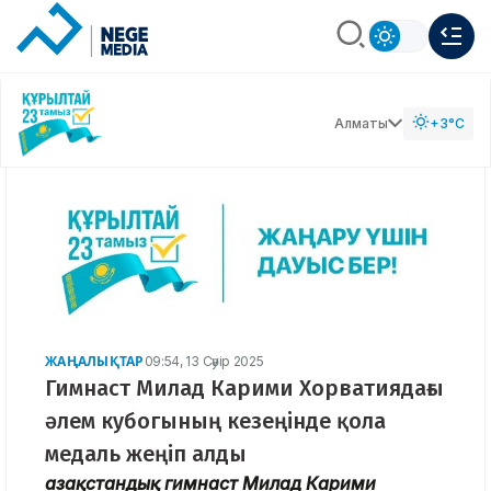
Алматы
+3°C
ЖАҢАЛЫҚТАР
09:54, 13 Сәуір 2025
Гимнаст Милад Карими Хорватиядағы
әлем кубогының кезеңінде қола
медаль жеңіп алды
Қазақстандық гимнаст Милад Карими