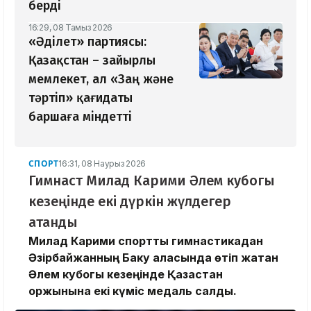
берді
16:29, 08 Тамыз 2026
«Әділет» партиясы:
Қазақстан – зайырлы
мемлекет, ал «Заң және
тәртіп» қағидаты
баршаға міндетті
СПОРТ
16:31, 08 Наурыз 2026
Гимнаст Милад Карими Әлем кубогы
кезеңінде екі дүркін жүлдегер
атанды
Милад Карими спорттық гимнастикадан
Әзірбайжанның Баку қаласында өтіп жатқан
Әлем кубогы кезеңінде Қазақстан
қоржынына екі күміс медаль салды.