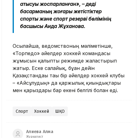
қатысуы жоспарланған», – деді
басқарманың жоғары жетістіктер
спорты және спорт резерві бөлімінің
басшысы Аида Жұханова.
Осылайша, ведомствоның мәліметінше,
«Торпедо» әйелдер хоккей командасы
жұмысын қалыпты режимде жалғастырып
жатыр. Еске салайық, бұған дейін
Қазақстандағы тағы бір әйелдер хоккей клубы
– «Айсұлудың» да қаржылық қиындықтары
мен қарыздары бар екені белгілі болған еді.
Спорт
Хоккей
ШҚО
Алиева Алма
Журналист