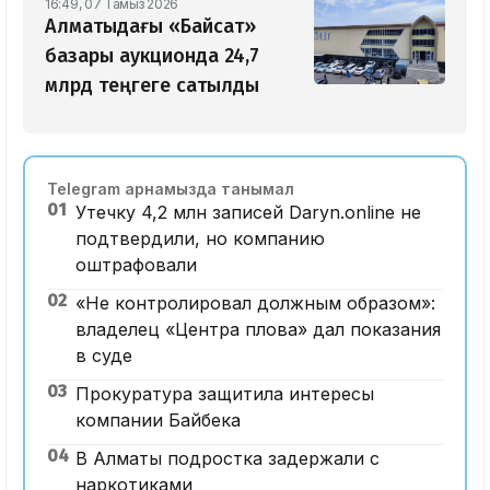
16:49, 07 Тамыз 2026
Алматыдағы «Байсат»
базары аукционда 24,7
млрд теңгеге сатылды
Telegram арнамызда танымал
01
Утечку 4,2 млн записей Daryn.online не
подтвердили, но компанию
оштрафовали
02
«Не контролировал должным образом»:
владелец «Центра плова» дал показания
в суде
03
Прокуратура защитила интересы
компании Байбека
04
В Алматы подростка задержали с
наркотиками