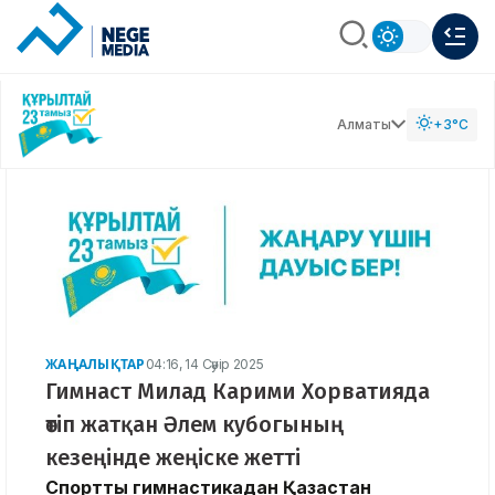
Алматы
+3°C
ЖАҢАЛЫҚТАР
04:16, 14 Сәуір 2025
Гимнаст Милад Карими Хорватияда
өтіп жатқан Әлем кубогының
кезеңінде жеңіске жетті
Спорттық гимнастикадан Қазақстан