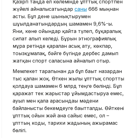
Қазіргі таңда ел көлемінде ұлттық спортпен
жүйелі айналысатындар
саны
666 мыңнан
асты. Бұл дене шынықтырумен
шұғылданатындардың шамамен 9,6%-ы.
Яғни, көне ойындар қайта түлеп, бұқаралық
сипат алып келеді. Бұрын этнографиялық
мұра ретінде қаралған асық ату, көкпар,
тоғызқұмалақ, бәйге бүгінде дербес дамып
жатқан спорт саласына айналып отыр.
Мемлекет тарапынан да бұл бағыт назардан
тыс қалған жоқ. Өткен жылы ұлттық спортты
қолдауға шамамен 6 млрд теңге бөлінді. Бұл
қаражат тек жарыстар ұйымдастыруға емес,
ауыл мен қала арасындағы мәдени
байланысты бекемдеуге бағытталды. Өйткені
ұлттық ойын жәй ғана сайыс емес, ол –
ұлттың коды, тарихи жадының ажырамас
бөлігі.