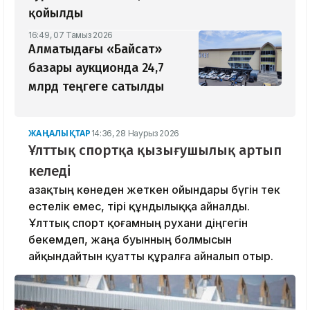
қойылды
16:49, 07 Тамыз 2026
Алматыдағы «Байсат»
базары аукционда 24,7
млрд теңгеге сатылды
ЖАҢАЛЫҚТАР
14:36, 28 Наурыз 2026
Ұлттық спортқа қызығушылық артып
келеді
Қазақтың көнеден жеткен ойындары бүгін тек
естелік емес, тірі құндылыққа айналды.
Ұлттық спорт қоғамның рухани діңгегін
бекемдеп, жаңа буынның болмысын
айқындайтын қуатты құралға айналып отыр.