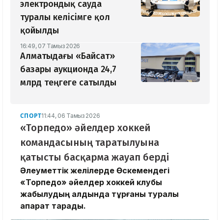
электрондық сауда
туралы келісімге қол
қойылды
16:49, 07 Тамыз 2026
Алматыдағы «Байсат»
базары аукционда 24,7
млрд теңгеге сатылды
СПОРТ
11:44, 06 Тамыз 2026
«Торпедо» әйелдер хоккей
командасының таратылуына
қатысты басқарма жауап берді
Әлеуметтік желілерде Өскемендегі
«Торпедо» әйелдер хоккей клубы
жабылудың алдында тұрғаны туралы
ақпарат тарады.