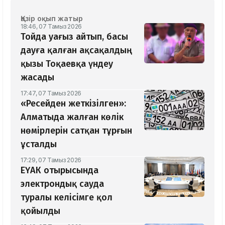
Қазір оқып жатыр
18:46, 07 Тамыз 2026
Тойда уағыз айтып, басы
дауға қалған ақсақалдың
қызы Тоқаевқа үндеу
жасады
17:47, 07 Тамыз 2026
«Ресейден жеткізілген»:
Алматыда жалған көлік
нөмірлерін сатқан тұрғын
ұсталды
17:29, 07 Тамыз 2026
ЕҮАК отырысында
электрондық сауда
туралы келісімге қол
қойылды