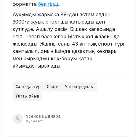
форматта
бекітілді
.
Ауқымды жарысқа 89-дан астам елден
3000-ға жуық спортшы қатысады деп
күтілуде. Ашылу рәсімі Бішкек қаласында
өтіп, негізгі бәсекелер Ыстықкөл жағасында
жалғасады. Жалпы саны 43 ұлттық спорт түрі
қамтылып, оның ішінде қазақтың көкпары
мен қырғыздың көк-боруы қатар
ұйымдастырылады.
Салт-дәстүр
Спорт
Ұлттық құндылық
Ұлттық ойын
Үсенова Динара
Журналист