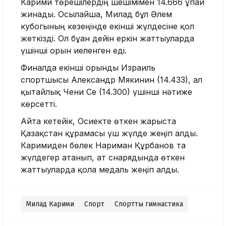
Карими төрешілердің шешімімен 14.666 ұпай
жинады. Осылайша, Милад бұл Әлем
кубогының кезеңінде екінші жүлдесіне қол
жеткізді. Ол бұған дейін еркін жаттығуларда
үшінші орын иеленген еді.
Финалда екінші орынды Израиль
спортшысы Александр Мякинин (14.433), ал
қытайлық Чени Се (14.300) үшінші нәтиже
көрсетті.
Айта кетейік, Осиекте өткен жарыста
Қазақстан құрамасы үш жүлде жеңіп алды.
Каримиден бөлек Нариман Құрбанов та
жүлдегер атанып, ат снарядында өткен
жаттығуларда қола медаль жеңіп алды.
Милад Карими
Спорт
Спорттық гимнастика