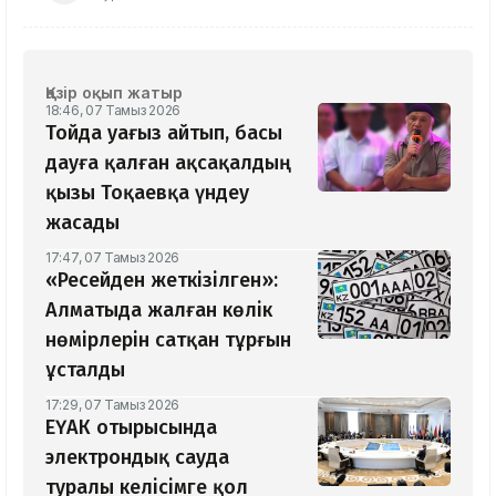
Қазір оқып жатыр
18:46, 07 Тамыз 2026
Тойда уағыз айтып, басы
дауға қалған ақсақалдың
қызы Тоқаевқа үндеу
жасады
17:47, 07 Тамыз 2026
«Ресейден жеткізілген»:
Алматыда жалған көлік
нөмірлерін сатқан тұрғын
ұсталды
17:29, 07 Тамыз 2026
ЕҮАК отырысында
электрондық сауда
туралы келісімге қол