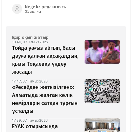
Nege.kz редакциясы
Журналист
Қазір оқып жатыр
18:46, 07 Тамыз 2026
Тойда уағыз айтып, басы
дауға қалған ақсақалдың
қызы Тоқаевқа үндеу
жасады
17:47, 07 Тамыз 2026
«Ресейден жеткізілген»:
Алматыда жалған көлік
нөмірлерін сатқан тұрғын
ұсталды
17:29, 07 Тамыз 2026
ЕҮАК отырысында