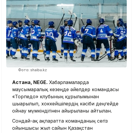
Фото: shaiba.kz
Астана, NEGE.
Хабарламаларда
маусымаралық кезеңде әйелдер командасы
«Торпедо» клубының құрылымынан
шығарылып, хоккейшілердің кәсіби деңгейде
ойнау мүмкіндігінен айырылғаны айтылған.
Сондай-ақ ақпаратта команданың сегіз
ойыншысы жыл сайын Қазақстан