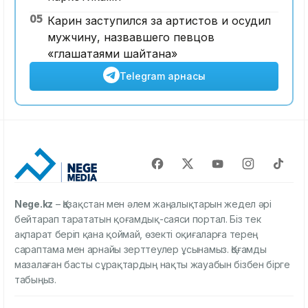
05
Карин заступился за артистов и осудил
мужчину, назвавшего певцов
«глашатаями шайтана»
Telegram арнасы
Nege.kz
– Қазақстан мен әлем жаңалықтарын жедел әрі
бейтарап тарататын қоғамдық-саяси портал. Біз тек
ақпарат беріп қана қоймай, өзекті оқиғаларға терең
сараптама мен арнайы зерттеулер ұсынамыз. Қоғамды
мазалаған басты сұрақтардың нақты жауабын бізбен бірге
табыңыз.