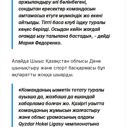
қаржыландыру әлі бөлінбегені,
сондықтан ересектер командасын
қамтамасыз етуге мүмкіндік жоқ екені
айтылды. Тіпті басқа клуб іздеу туралы
кеңес берілді. Осыдан кейін жағдай
қоғамда қызу талқылана бастады»,
–
дейді
Мария Федоренко.
Алайда Шығыс Қазақстан облысы Дене
шынықтыру және спорт басқармасы бұл
ақпаратты жоққа шығарды.
«Команданың қызметін тоқтату туралы
ауызша да, жазбаша да ешқандай
хабарлама болған жоқ. Қазіргі уақытта
команданың жұмысын жалғастыру
және облыс құрамасының алдағы
Qyzdar Hokei Ligasy чемпионатына