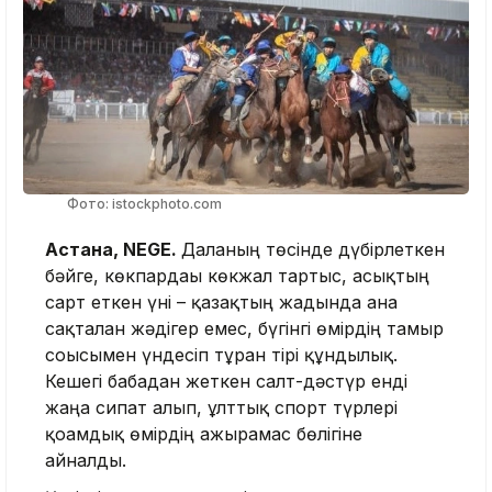
Фото: istockphoto.com
Астана, NEGE.
Даланың төсінде дүбірлеткен
бәйге, көкпардағы көкжал тартыс, асықтың
сарт еткен үні – қазақтың жадында ғана
сақталған жәдігер емес, бүгінгі өмірдің тамыр
соғысымен үндесіп тұрған тірі құндылық.
Кешегі бабадан жеткен салт-дәстүр енді
жаңа сипат алып, ұлттық спорт түрлері
қоғамдық өмірдің ажырамас бөлігіне
айналды.