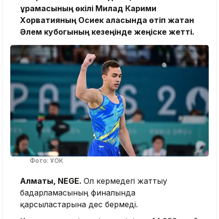
құрамасының өкілі Милад Карими
Хорватияның Осиек қаласында өтіп жатқан
Әлем кубогының кезеңінде жеңіске жетті.
Фото: ҰОК
Алматы, NEGE.
Ол кермедегі жаттығу
бағдарламасының финалында
қарсыластарына дес бермеді.