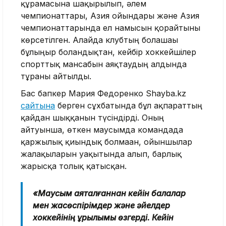
құрамасына шақырылып, әлем
чемпионаттары, Азия ойындары және Азия
чемпионаттарында ел намысын қорғайтыны
көрсетілген. Алайда клубтың болашағы
бұлыңғыр болғандықтан, кейбір хоккейшілер
спорттық мансабын аяқтаудың алдында
тұрғаны айтылды.
Бас бапкер Мария Федоренко Shayba.kz
сайтына
берген сұхбатында бұл ақпараттың
қайдан шыққанын түсіндірді. Оның
айтуынша, өткен маусымда командада
қаржылық қиындық болмаған, ойыншылар
жалақыларын уақытында алып, барлық
жарысқа толық қатысқан.
«Маусым аяқталғаннан кейін балалар
мен жасөспірімдер және әйелдер
хоккейінің құрылымы өзгерді. Кейін