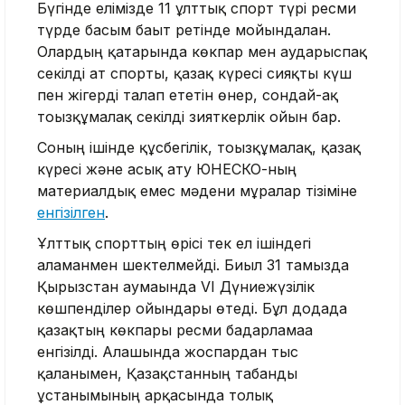
Бүгінде елімізде 11 ұлттық спорт түрі ресми
түрде басым бағыт ретінде мойындалған.
Олардың қатарында көкпар мен аударыспақ
секілді ат спорты, қазақ күресі сияқты күш
пен жігерді талап ететін өнер, сондай-ақ
тоғызқұмалақ секілді зияткерлік ойын бар.
Соның ішінде құсбегілік, тоғызқұмалақ, қазақ
күресі және асық ату ЮНЕСКО-ның
материалдық емес мәдени мұралар тізіміне
енгізілген
.
Ұлттық спорттың өрісі тек ел ішіндегі
аламанмен шектелмейді. Биыл 31 тамызда
Қырғызстан аумағында VI Дүниежүзілік
көшпенділер ойындары өтеді. Бұл додада
қазақтың көкпары ресми бағдарламаға
енгізілді. Алғашында жоспардан тыс
қалғанымен, Қазақстанның табанды
ұстанымының арқасында толық