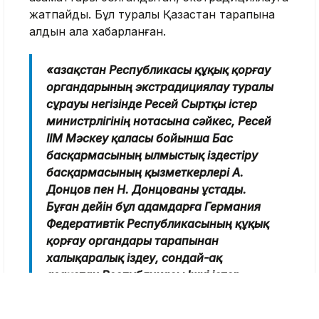
жатпайды. Бұл туралы Қазақстан тарапына
алдын ала хабарланған.
«Қазақстан Республикасы құқық қорғау
органдарының экстрадициялау туралы
сұрауы негізінде Ресей Сыртқы істер
министрлігінің нотасына сәйкес, Ресей
ІІМ Мәскеу қаласы бойынша Бас
басқармасының Қылмыстық іздестіру
басқармасының қызметкерлері А.
Донцов пен Н. Донцованы ұстады.
Бұған дейін бұл адамдарға Германия
Федеративтік Республикасының құқық
қорғау органдары тарапынан
халықаралық іздеу, сондай-ақ
Қазақстан Республикасы Ішкі істер
министрлігі желісі бойынша
мемлекетаралық іздеу жарияланған