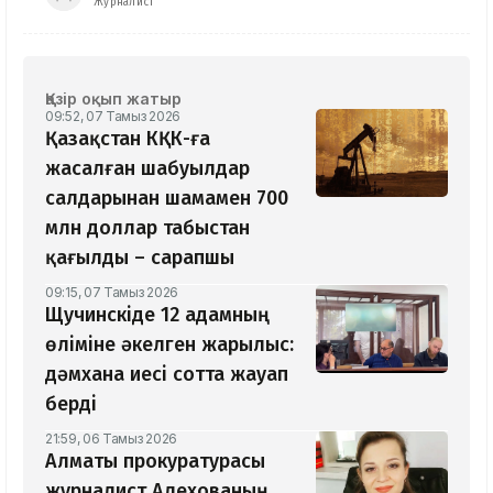
Журналист
Қазір оқып жатыр
09:52, 07 Тамыз 2026
Қазақстан КҚК-ға
жасалған шабуылдар
салдарынан шамамен 700
млн доллар табыстан
қағылды – сарапшы
09:15, 07 Тамыз 2026
Щучинскіде 12 адамның
өліміне әкелген жарылыс:
дәмхана иесі сотта жауап
берді
21:59, 06 Тамыз 2026
Алматы прокуратурасы
журналист Алехованың