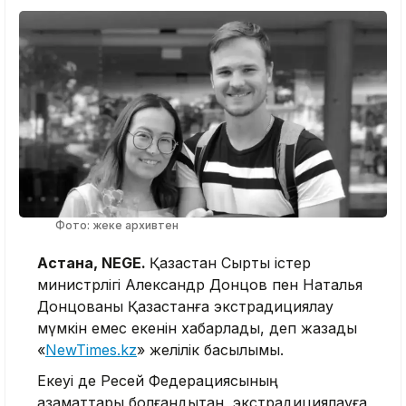
Фото: жеке архивтен
Астана, NEGE.
Қазақстан Сыртқы істер
министрлігі Александр Донцов пен Наталья
Донцованы Қазақстанға экстрадициялау
мүмкін емес екенін хабарлады, деп жазады
«
NewTimes.kz
» желілік басылымы.
Екеуі де Ресей Федерациясының
азаматтары болғандықтан, экстрадициялауға