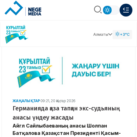
Алматы
+3°C
ЖАҢАЛЫҚТАР
09:21, 20 Қаңтар 2026
Германияда қаза тапқан экс-судьяның
анасы үндеу жасады
​Айгүл Сайлыбаеваның анасы Шолпан
Батқалова Қазақстан Президенті Қасым-