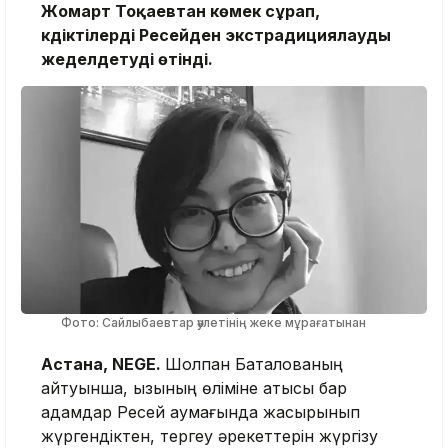
Жомарт Тоқаевтан көмек сұрап,
күдіктілерді Ресейден экстрадициялауды
жеделдетуді өтінді.
Фото: Сайлыбаевтар әулетінің жеке мұрағатынан
Астана, NEGE.
Шолпан Батқалованың
айтуынша, қызының өліміне қатысы бар
адамдар Ресей аумағында жасырынып
жүргендіктен, тергеу әрекеттерін жүргізу