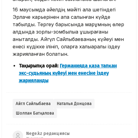
16 маусымда әйелдің мәйіті қала шетіндегі
Эрлаче карьерінен қапқа салынған күйде
табылды. Тергеу барысында марқұмның өлер
алдында зорлық-зомбылыққа ұшырағаны
анықталды. Айгүл Сайлыбаеваның күйеуі мен
енесі күдікке ілініп, оларға халықаралық іздеу
жарияланған болатын.
Тақырыпқа орай:
Германияда қаза тапқан
экс-судьяның күйеуі мен енесіне іздеу
жарияланды
Айгүл Сайлыбаева
Наталья Донцова
Шолпан Батқалова
Nege.kz редакциясы