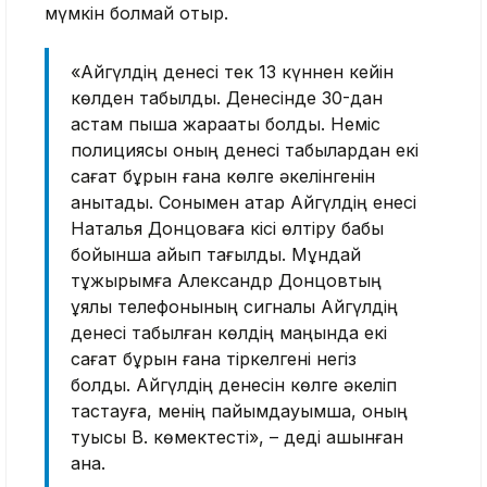
мүмкін болмай отыр.
«Айгүлдің денесі тек 13 күннен кейін
көлден табылды. Денесінде 30-дан
астам пышақ жарақаты болды. Неміс
полициясы оның денесі табылардан екі
сағат бұрын ғана көлге әкелінгенін
анықтады. Сонымен қатар Айгүлдің енесі
Наталья Донцоваға кісі өлтіру бабы
бойынша айып тағылды. Мұндай
тұжырымға Александр Донцовтың
ұялы телефонының сигналы Айгүлдің
денесі табылған көлдің маңында екі
сағат бұрын ғана тіркелгені негіз
болды. Айгүлдің денесін көлге әкеліп
тастауға, менің пайымдауымша, оның
туысы В. көмектесті», – деді ашынған
ана.