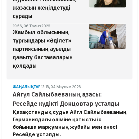
жазасын жеңілдетуді
сұрады
19:56, 06 Тамыз 2026
Жамбыл облысының
тұрғындары «Әділет»
партиясының ауылды
дамыту бастамаларын
қолдады
ЖАҢАЛЫҚТАР
12:18, 04 Маусым 2026
Айгүл Сайлыбаеваның қазасы:
Ресейде күдікті Донцовтар ұсталды
Қазақстандық судья Айгүл Сайлыбаеваның
Германиядағы өліміне қатысты іс
бойынша марқұмның жұбайы мен енесі
Ресейде ұсталды.