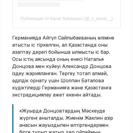
Публикация от Kanat Sailybayev (@_s_kanat__)
Германияда Айгүл Сайлыбаеваның өліміне
қатысты іс тіркелген, ал Қазақстанда оны
азаптау дерегі бойынша қылмыстық іс бар.
Осы істің аясында оның енесі Наталья
Донцова мен күйеуі Александр Донцовқа
іздеу жарияланған. Тергеу тоқтап қалмай,
әділдік орнату үшін Шолпан Батқалова
күдіктілерді Германияға және Қазақстанға
экстрадициялау қажет екенін айтады.
«Жуырда Донцовтардың Мәскеуде
жүргені анықталды. Жиенім Жаклин қазір
анасын жауыздықпен өлтіргендермен
бірге тұрып жатыр деп ойлаймын.