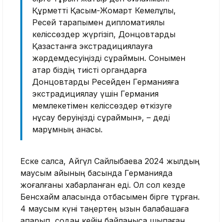
Құрметті Қасым-Жомарт Кемелұлы,
Ресей тарапымен дипломатиялық
келіссөздер жүргізіп, Донцовтарды
Қазақстанға экстрадициялауға
жәрдемдесуіңізді сұраймын. Сонымен
қатар біздің тиісті органдарға
Донцовтарды Ресейден Германияға
экстрадициялау үшін Германия
мемлекетімен келіссөздер өткізуге
нұсқау беруіңізді сұраймын», – деді
марқұмның анасы.
Еске салсақ, Айгүл Сайлыбаева 2024 жылдың
маусым айының басында Германияда
жоғалғаны хабарланған еді. Ол сол кезде
Бенсхайм қаласында отбасымен бірге тұрған.
4 маусым күні таңертең қызын балабақшаға
апарып, содан кейін байланысқа шықпаған.