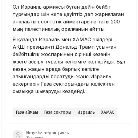
Ол Израиль армиясы бұған дейін бейбіт
тұрғындар үшін «өте қауіпті» деп жариялаған
анклавтың солтүстік аймақтарына тағы 200
мың палестиналық оралғанын айтты.
9 қазанда Израиль мен ХАМАС өкілдері
АҚШ президенті Дональд Трамп ұсынған
бейбітшілік жоспарының бірінші кезеңін
жүзеге асыру туралы келісімге қол қойды. Бұл
кезең жақын арада барлық кепілге
алынғандарды босатуды және Израиль
әскерлерін Газа секторындағы келісілген
сызыққа шығаруды көздейді.
Газа аймағы
Газа секторы
Израиль
ХАМАС
Nege.kz редакциясы
Журналист