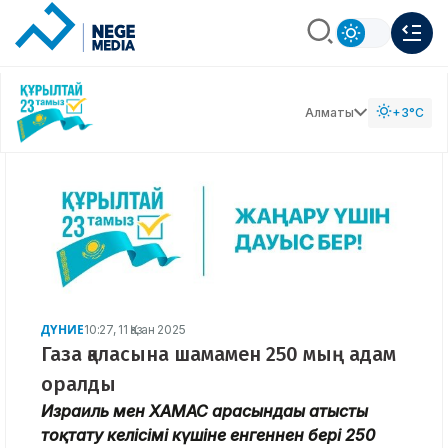
Алматы
+3°C
ДҮНИЕ
10:27, 11 Қазан 2025
Газа қаласына шамамен 250 мың адам
оралды
Израиль мен ХАМАС арасындағы атысты
тоқтату келісімі күшіне енгеннен бері 250