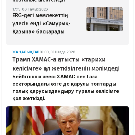
17:15, 06 Тамыз 2026
ERG-дегі мемлекеттің
үлесін енді «Самұрық-
Қазына» басқарады
ЖАҢАЛЫҚТАР
10:00, 31 Шілде 2026
Трамп ХАМАС-қа қатысты «тарихи
келісімге» қол жеткізілгенін мәлімдеді
Бейбітшілік кеңесі ХАМАС пен Газа
секторындағы өзге де қарулы топтарды
толық қарусыздандыру туралы келісімге
қол жеткізді.