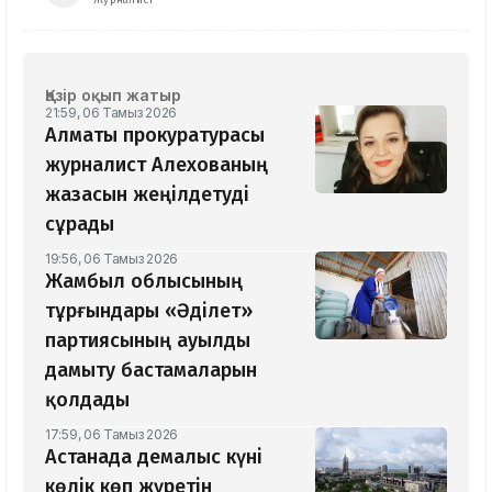
Қазір оқып жатыр
21:59, 06 Тамыз 2026
Алматы прокуратурасы
журналист Алехованың
жазасын жеңілдетуді
сұрады
19:56, 06 Тамыз 2026
Жамбыл облысының
тұрғындары «Әділет»
партиясының ауылды
дамыту бастамаларын
қолдады
17:59, 06 Тамыз 2026
Астанада демалыс күні
көлік көп жүретін