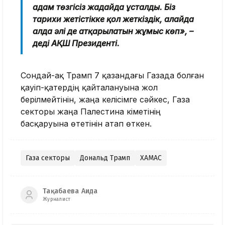
адам төзгісіз жағдайда ұсталды. Біз
тарихи жетістікке қол жеткіздік, алайда
алда әлі де атқарылатын жұмыс көп», –
деді АҚШ Президенті.
Сондай-ақ Трамп 7 қазандағы Газада болған
қауіп-қатердің қайталануына жол
берілмейтінін, жаңа келісімге сәйкес, Газа
секторы жаңа Палестина үкіметінің
басқаруына өтетінін атап өткен.
Газа секторы
Дональд Трамп
ХАМАС
Тақабаева Аида
Журналист