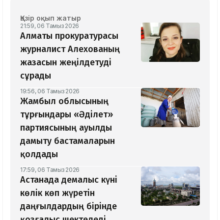
Қазір оқып жатыр
21:59, 06 Тамыз 2026
Алматы прокуратурасы
журналист Алехованың
жазасын жеңілдетуді
сұрады
19:56, 06 Тамыз 2026
Жамбыл облысының
тұрғындары «Әділет»
партиясының ауылды
дамыту бастамаларын
қолдады
17:59, 06 Тамыз 2026
Астанада демалыс күні
көлік көп жүретін
даңғылдардың бірінде
қозғалыс шектеледі