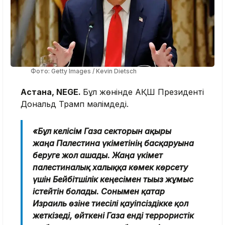
Фото: Getty Images / Kevin Dietsch
Астана, NEGE.
Бұл жөнінде АҚШ Президенті
Дональд Трамп мәлімдеді.
«Бұл келісім Газа секторын ақыры
жаңа Палестина үкіметінің басқаруына
беруге жол ашады. Жаңа үкімет
палестиналық халыққа көмек көрсету
үшін Бейбітшілік кеңесімен тығыз жұмыс
істейтін болады. Сонымен қатар
Израиль өзіне тиесілі қауіпсіздікке қол
жеткізеді, өйткені Газа енді террористік