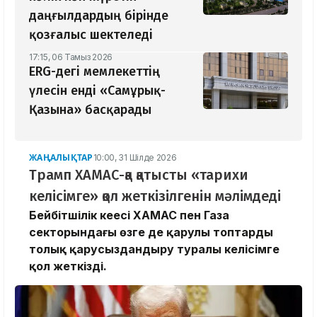
даңғылдардың бірінде
қозғалыс шектеледі
17:15, 06 Тамыз 2026
ERG-дегі мемлекеттің
үлесін енді «Самұрық-
Қазына» басқарады
ЖАҢАЛЫҚТАР
10:00, 31 Шілде 2026
Трамп ХАМАС-қа қатысты «тарихи
келісімге» қол жеткізілгенін мәлімдеді
Бейбітшілік кеңесі ХАМАС пен Газа
секторындағы өзге де қарулы топтарды
толық қарусыздандыру туралы келісімге
қол жеткізді.