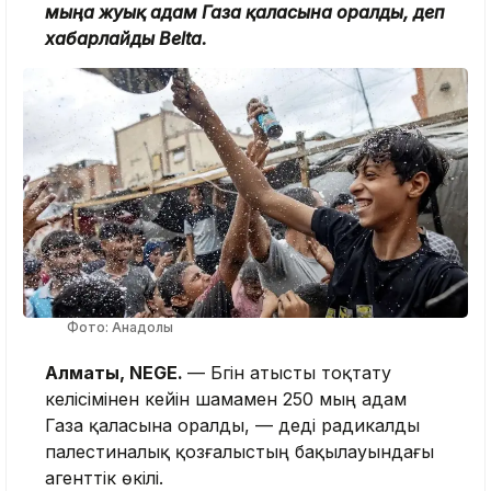
мыңға жуық адам Газа қаласына оралды, деп
хабарлайды Belta.
Фото: Анадолы
Алматы, NEGE.
— Бүгін атысты тоқтату
келісімінен кейін шамамен 250 мың адам
Газа қаласына оралды, — деді радикалды
палестиналық қозғалыстың бақылауындағы
агенттік өкілі.