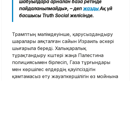
шабуылдарға арналған база ретінде
пайдаланылмайды», – деп
жазды
Ақ үй
басшысы Truth Social желісінде.
Трамптың мәлімдеуінше, қарусыздандыру
шаралары аяқталған сайын Израиль әскері
шығарыла береді. Халықаралық
тұрақтандыру күштері жаңа Палестина
полициясымен бірлесіп, Газа тұрғындары
мен көршілес елдердің қауіпсіздігін
қамтамасыз ету жауапкершілігін өз мойнына
алады.
«Бір жыл бұрын өңірде қиян-кескі соғыс
жүріп, ауыр гуманитарлық дағдарыс
болды, ал кепілге алынған адамдар
адам төзгісіз жағдайда ұсталды. Біз
тарихи жетістікке қол жеткіздік, алайда