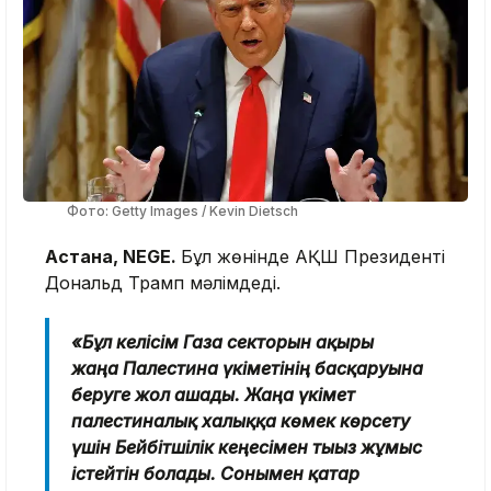
Фото: Getty Images / Kevin Dietsch
Астана, NEGE.
Бұл жөнінде АҚШ Президенті
Дональд Трамп мәлімдеді.
«Бұл келісім Газа секторын ақыры
жаңа Палестина үкіметінің басқаруына
беруге жол ашады. Жаңа үкімет
палестиналық халыққа көмек көрсету
үшін Бейбітшілік кеңесімен тығыз жұмыс
істейтін болады. Сонымен қатар