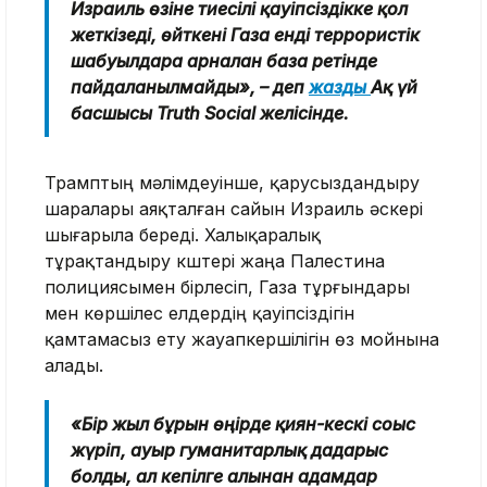
Израиль өзіне тиесілі қауіпсіздікке қол
жеткізеді, өйткені Газа енді террористік
шабуылдарға арналған база ретінде
пайдаланылмайды», – деп
жазды
Ақ үй
басшысы Truth Social желісінде.
Трамптың мәлімдеуінше, қарусыздандыру
шаралары аяқталған сайын Израиль әскері
шығарыла береді. Халықаралық
тұрақтандыру күштері жаңа Палестина
полициясымен бірлесіп, Газа тұрғындары
мен көршілес елдердің қауіпсіздігін
қамтамасыз ету жауапкершілігін өз мойнына
алады.
«Бір жыл бұрын өңірде қиян-кескі соғыс
жүріп, ауыр гуманитарлық дағдарыс
болды, ал кепілге алынған адамдар