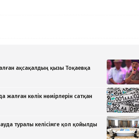
қалған ақсақалдың қызы Тоқаевқа
да жалған көлік нөмірлерін сатқан
ауда туралы келісімге қол қойылды