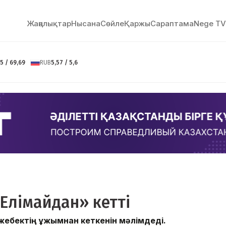
Жаңалықтар
Нысана
Сөйлe
Қаржы
Сараптама
Nege TV
5 / 69,69
RUB
5,57 / 5,6
Елімайдан» кетті
жебектің ұжымнан кеткенін мәлімдеді.