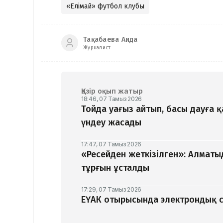
«Елімай» футбол клубы
Тақабаева Аида
Журналист
Қазір оқып жатыр
18:46, 07 Тамыз 2026
Тойда уағыз айтып, басы дауға 
үндеу жасады
17:47, 07 Тамыз 2026
«Ресейден жеткізілген»: Алматы
тұрғын ұсталды
17:29, 07 Тамыз 2026
ЕҮАК отырысында электрондық с