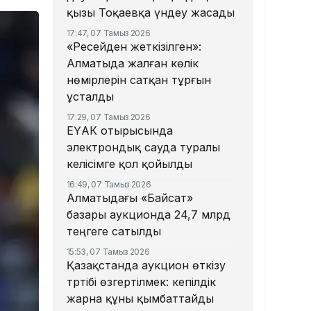
қызы Тоқаевқа үндеу жасады
17:47, 07 Тамыз 2026
«Ресейден жеткізілген»:
Алматыда жалған көлік
нөмірлерін сатқан тұрғын
ұсталды
17:29, 07 Тамыз 2026
ЕҮАК отырысында
электрондық сауда туралы
келісімге қол қойылды
16:49, 07 Тамыз 2026
Алматыдағы «Байсат»
базары аукционда 24,7 млрд
теңгеге сатылды
15:53, 07 Тамыз 2026
Қазақстанда аукцион өткізу
тәртібі өзгертілмек: кепілдік
жарна құны қымбаттайды