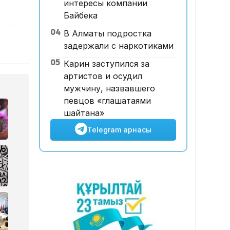
интересы компании
12:00, 07 Тамыз 2026
Байбека
Футболдан ұлттық құраманы
04
В Алматы подростка
Грекия мен Арменияның
задержали с наркотиками
бұрынғы бас бапкері
басқаруы мүмкін
05
Карин заступился за
артистов и осудил
мужчину, назвавшего
певцов «глашатаями
шайтана»
Telegram арнасы