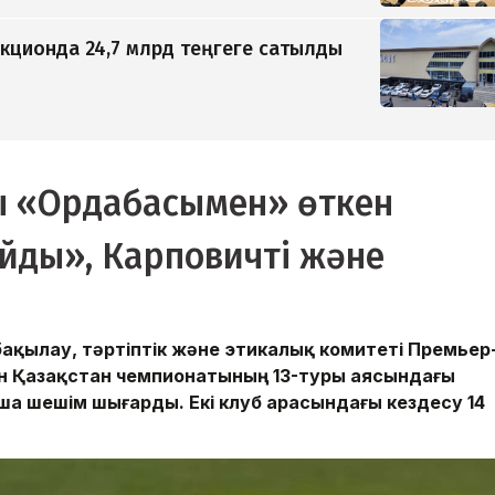
кционда 24,7 млрд теңгеге сатылды
 «Ордабасымен» өткен
айды», Карповичті және
қылау, тәртіптік және этикалық комитеті Премьер
н Қазақстан чемпионатының 13-туры аясындағы
а шешім шығарды. Екі клуб арасындағы кездесу 14