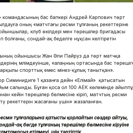
й» командасының бас бапкері Андрей Карпович төрт
ылдауға оның «матчтағы ресми тұлғаның әрекеттеріне
п, ойыншылар, клуб өкілдері мен төрешілер бригадасы
болғаны, сондай-ақ беделге нұқсан келтіретін
асының ойыншысы Жан Әли Пайруз да төрт матчқа
лдерінің мәлімдеуінше, «алаңның ортасында бас төрешіг
 арқылы спорттық емес мінез-құлық танытқан».
р Симинидиге 1 қазанға дейін «Елімай» қатысатын
йым салынды. Бұған қоса ол 100 АЕК көлемінде айыппұ
ннан кейін төрешілер бөлмесіне кіріп, матчтың ресми
ту әрекеттерін жасағаны үшін» жазаланған.
ресми тұлғаларына қатысты қорлайтын сөздер айтуы,
ондай-ақ бөгде тұлғаның төрешілер бөлмесіне кіруіне
амтамасыз етілмеуі үшін тәртіптік