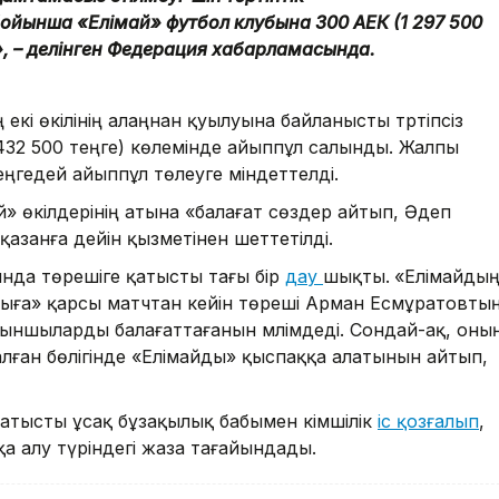
йынша «Елімай» футбол клубына 300 АЕК (1 297 500
», – делінген Федерация хабарламасында.
кі өкілінің алаңнан қуылуына байланысты тәртіпсіз
(432 500 теңге) көлемінде айыппұл салынды. Жалпы
теңгедей айыппұл төлеуге міндеттелді.
» өкілдерінің атына «балағат сөздер айтып, Әдеп
қазанға дейін қызметінен шеттетілді.
ында төрешіге қатысты тағы бір
дау
шықты.
«Елімайды
ыға» қарсы матчтан кейін төреші Арман Есмұратовты
йыншыларды балағаттағанын мәлімдеді. Сондай-ақ, оны
ған бөлігінде «Елімайды» қыспаққа алатынын айтып,
тысты ұсақ бұзақылық бабымен әкімшілік
іс қозғалып
,
аққа алу түріндегі жаза тағайындады.