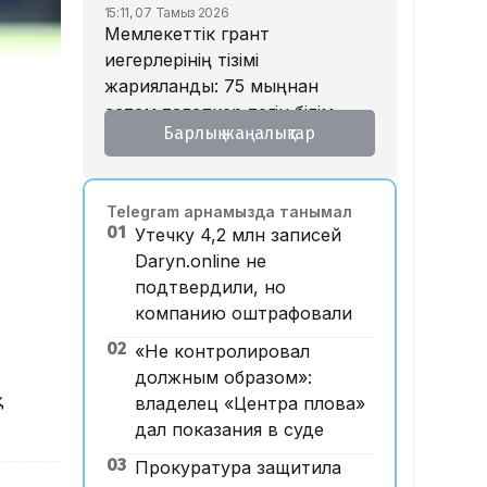
15:11, 07 Тамыз 2026
Мемлекеттік грант
иегерлерінің тізімі
жарияланды: 75 мыңнан
астам талапкер тегін білім
Барлық жаңалықтар
алады
14:45, 07 Тамыз 2026
Ұлттық валютаны инфляция
Telegram арнамызда танымал
қарқынының баяулауы
01
Утечку 4,2 млн записей
қолдап отыр – сарапшылар
Daryn.online не
13:30, 07 Тамыз 2026
подтвердили, но
Фельдшер Ұлдана
компанию оштрафовали
Мырзуанның қазасына
қатысты іс сотқа жолданды
02
«Не контролировал
должным образом»:
12:59, 07 Тамыз 2026
қ
Абай облысы аумағындағы
владелец «Центра плова»
орманды өрттен қорғауға 3
дал показания в суде
млрд теңгеден астам қаржы
03
Прокуратура защитила
бөлінді