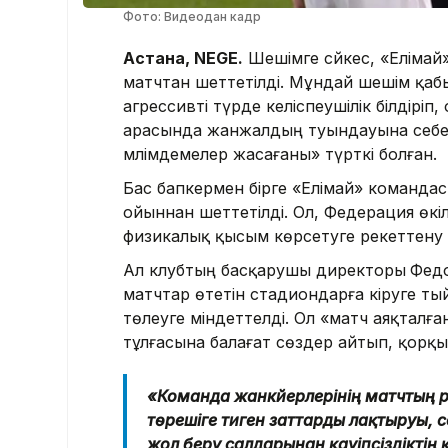
Фото: Видеодан кадр
Астана, NEGE.
Шешімге сәйкес, «Еліма
матчтан шеттетілді. Мұндай шешім қаб
агрессивті түрде келіспеушілік білдірі
арасында жанжалдың туындауына себеп 
мәлімдемелер жасағаны» түрткі болған.
Бас бапкермен бірге «Елімай» команд
ойыннан шеттетілді. Ол, Федерация өкі
физикалық қысым көрсетуге әрекеттену
Ал клубтың басқарушы директоры
Федо
матчтар өтетін стадиондарға кіруге ты
төлеуге міндеттелді. Ол «матч аяқталға
тұлғасына балағат сөздер айтып, қорқы
«Команда жанкүйерлерінің матчтың 
төрешіге тиген заттарды лақтыруы, с
жол беру салдарынан қауіпсіздіктің қ