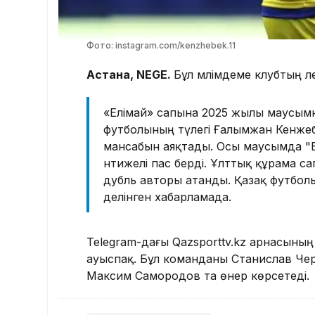
Фото: instagram.com/kenzhebek.11
Астана, NEGE.
Бұл мәлімдеме клубтың ә
«Елімай» сапына 2025 жылы маусым
футболының түлегі Ғалымжан Кенжебе
мансабын аяқтады. Осы маусымда "Елі
нәтижелі пас берді. Ұлттық құрама с
дубль авторы атанды. Қазақ футболын
делінген хабарламада.
Telegram-дағы Qazsporttv.kz арнасыны
ауыспақ. Бұл команданы Станислав Че
Максим Самородов та өнер көрсетеді.