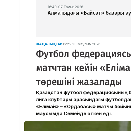
16:49, 07 Тамыз 2026
Алматыдағы «Байсат» базары ау
ЖАҢАЛЫҚТАР
16:25, 23 Маусым 2026
Футбол федерациясы
матчтан кейін «Елім
төрешіні жазалады
Қазақстан футбол федерациясының ба
лига клубтары арасындағы футболда
«Елімай» – «Ордабасы» матчы бойынш
маусымда Семейде өткен еді.