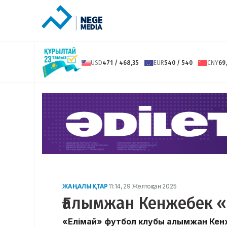
USD
471 / 468,35
EUR
540 / 540
CNY
69,
ЖАҢАЛЫҚТАР
11:14, 29 Желтоқсан 2025
Ғалымжан Кенжебек «
«Елімай» футбол клубы Ғалымжан Кен