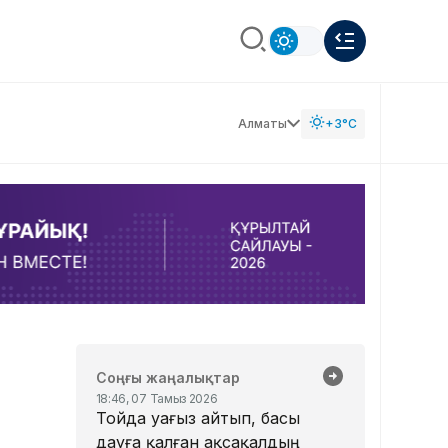
Алматы
+3°C
Соңғы жаңалықтар
18:46, 07 Тамыз 2026
Тойда уағыз айтып, басы
дауға қалған ақсақалдың