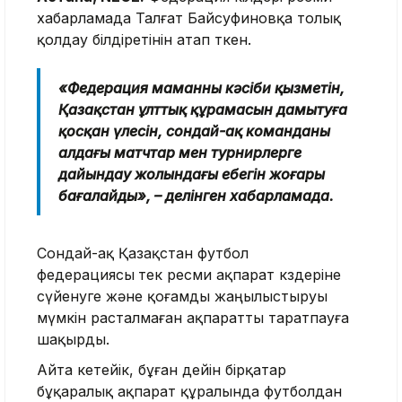
хабарламада Талғат Байсуфиновқа толық
қолдау білдіретінін атап өткен.
«Федерация маманның кәсіби қызметін,
Қазақстан ұлттық құрамасын дамытуға
қосқан үлесін, сондай-ақ команданы
алдағы матчтар мен турнирлерге
дайындау жолындағы еңбегін жоғары
бағалайды», – делінген хабарламада.
Сондай-ақ Қазақстан футбол
федерациясы
тек ресми ақпарат көздеріне
сүйенуге және қоғамды жаңылыстыруы
мүмкін расталмаған ақпаратты таратпауға
шақырды.
Айта кетейік, бұған дейін бірқатар
бұқаралық ақпарат құралында футболдан