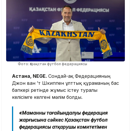
Фото: Қазақстан футбол федерациясы
Астана, NEGE.
Сондай-ақ Федерацияның
Джон ван ’т Шкиппен ұлттық құраманың бас
бапкері ретінде жұмыс істеу туралы
келісімге келгені мәлім болды.
«Маманның тағайындалуы федерация
жарғысына сәйкес Қазақстан футбол
федерациясы атқарушы комитетімен