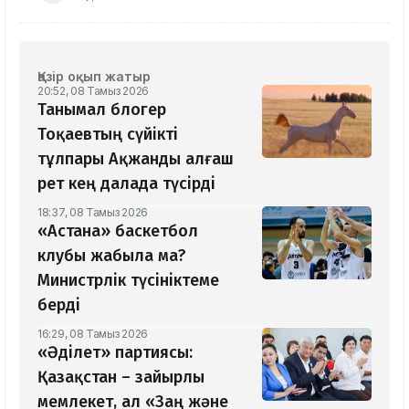
Қазір оқып жатыр
20:52, 08 Тамыз 2026
Танымал блогер
Тоқаевтың сүйікті
тұлпары Ақжанды алғаш
рет кең далада түсірді
18:37, 08 Тамыз 2026
«Астана» баскетбол
клубы жабыла ма?
Министрлік түсініктеме
берді
16:29, 08 Тамыз 2026
«Әділет» партиясы:
Қазақстан – зайырлы
мемлекет, ал «Заң және