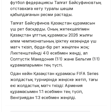
футбол федерациясы Талғат Байсуфиновтың
отставкаға кету туралы шешім
қабылдағанын ресми растады.
Талғат Байсуфинов Қазақстан құрамасын
үш рет басқарды. Оның жетекшілігімен
Қазақстан ұлттық құрамасы 2026 жылғы
әлем чемпионатының іріктеу кезеңінде үш
матч өткізіп, бірде-бір рет жеңілген жоқ:
Лихтенштейнді 4:0 есебімен жеңді, ал
Солтүстік Македония (1:1) және Бельгия (1:1)
құрамаларымен тең түсті.
Одан кейін Қазақстан құрамасы FIFA Series
жолдастық турнирінде жеңіске жетіп, тағы
екі жолдастық матч өткізді: Армения
құрамасымен 1:1 есебімен тең түсіп,
Венгриядан 1:3 есебімен жеңілді.