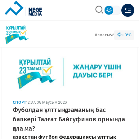
Алматы
+3°C
СПОРТ
12:37, 08 Маусым 2026
Фуболдан ұлттық құраманың бас
бапкері Талғат Байсуфинов орнында
қала ма?
Қазақстан футбол федерациясы ұлттық