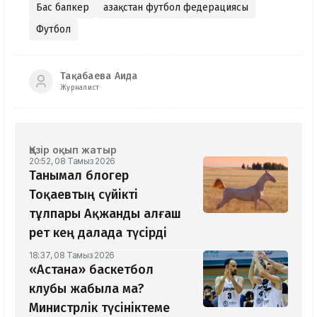
Бас бапкер
Қазақстан футбол федерациясы
Футбол
Тақабаева Аида
Журналист
Қазір оқып жатыр
20:52, 08 Тамыз 2026
Танымал блогер
Тоқаевтың сүйікті
тұлпары Ақжанды алғаш
рет кең далада түсірді
18:37, 08 Тамыз 2026
«Астана» баскетбол
клубы жабыла ма?
Министрлік түсініктеме