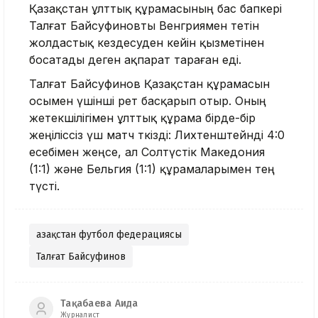
Қазақстан ұлттық құрамасының бас бапкері
Талғат Байсуфиновты Венгриямен өтетін
жолдастық кездесуден кейін қызметінен
босатады деген ақпарат тараған еді.
Талғат Байсуфинов Қазақстан құрамасын
осымен үшінші рет басқарып отыр. Оның
жетекшілігімен ұлттық құрама бірде-бір
жеңіліссіз үш матч өткізді: Лихтенштейнді 4:0
есебімен жеңсе, ал Солтүстік Македония
(1:1) және Бельгия (1:1) құрамаларымен тең
түсті.
Қазақстан футбол федерациясы
Талғат Байсуфинов
Тақабаева Аида
Журналист