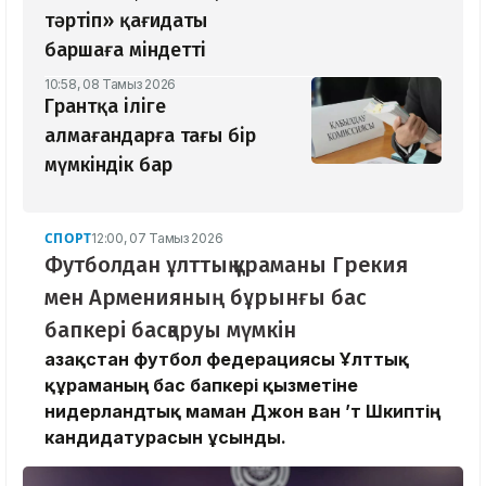
тәртіп» қағидаты
баршаға міндетті
10:58, 08 Тамыз 2026
Грантқа іліге
алмағандарға тағы бір
мүмкіндік бар
СПОРТ
12:00, 07 Тамыз 2026
Футболдан ұлттық құраманы Грекия
мен Арменияның бұрынғы бас
бапкері басқаруы мүмкін
Қазақстан футбол федерациясы Ұлттық
құраманың бас бапкері қызметіне
нидерландтық маман Джон ван ’т Шкиптің
кандидатурасын ұсынды.