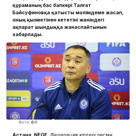
құраманың бас бапкері Талғат
Байсуфиновқа қатысты мәлімдеме жасап,
оның қызметінен кететіні жөніндегі
ақпарат шындыққа жанаспайтынын
хабарлады.
Фото: ҚФФ
Астана, NEGE.
Федерация өкілдері ресми