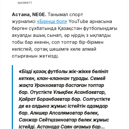
қызметі
Астана, NEGE.
Танымал спорт
журналисі
«Бірінші бол»
YouTube арнасына
берген сұхбатында Қазақстан футболындағы
ахуалды ашық сынап, әр өңірдің өз ықпалды
тобы бар екенін, сол топтар бір-бірімен
келіспей, ортақ шешімге келе алмай
отырғанын жеткізді.
«Біздің қазақ футболы жік-жікке бөлініп
кеткен, клан-кланнан тұрады. Семей
жақта Уранхаевтар бастаған топтар
бар. Оңтүстікте Ұлықбек Асанбаевтар,
Қайрат Боранбаевтар бар. Солтүстікте
де өз алдына жұмыс істейтін адамдар
бар. Алишер Апсалямовтар бөлек,
Санжар Сейтқазиновтар бөлек жұмыс
істейді. Астанада Саян ағамыз бар...