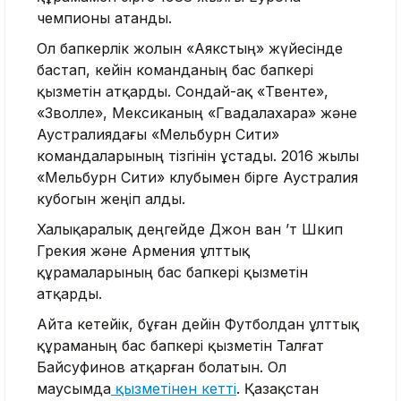
чемпионы атанды.
Ол бапкерлік жолын «Аякстың» жүйесінде
бастап, кейін команданың бас бапкері
қызметін атқарды. Сондай-ақ «Твенте»,
«Зволле», Мексиканың «Гвадалахара» және
Аустралиядағы «Мельбурн Сити»
командаларының тізгінін ұстады. 2016 жылы
«Мельбурн Сити» клубымен бірге Аустралия
кубогын жеңіп алды.
Халықаралық деңгейде Джон ван ’т Шкип
Грекия және Армения ұлттық
құрамаларының бас бапкері қызметін
атқарды.
Айта кетейік, бұған дейін Футболдан ұлттық
құраманың бас бапкері қызметін Талғат
Байсуфинов атқарған болатын. Ол
маусымда
қызметінен кетті
. Қазақстан