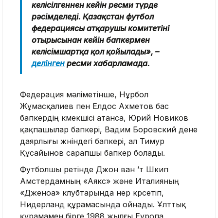
келісілгеннен кейін ресми түрде
рәсімделеді. Қазақстан футбол
федерациясы атқарушы комитетінің
отырысынан кейін бапкермен
келісімшартқа қол қойылады», –
делінген
ресми хабарламада.
Федерация мәліметінше, Нұрбол
Жұмасқалиев пен Елдос Ахметов бас
бапкердің көмекшісі атанса, Юрий Новиков
қақпашылар бапкері, Вадим Боровский дене
даярлығы жөніндегі бапкері, ал Тимур
Құсайынов сарапшы бапкер болады.
Футболшы ретінде Джон ван ’т Шкип
Амстердамның «Аякс» және Италияның
«Дженоа» клубтарында өнер көрсетіп,
Нидерланд құрамасында ойнады. Ұлттық
құрамамен бірге 1988 жылғы Еуропа