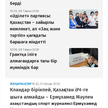
берді
16:29, 08 Тамыз 2026
«Әділет» партиясы:
Қазақстан – зайырлы
мемлекет, ал «Заң және
тәртіп» қағидаты
баршаға міндетті
10:58, 08 Тамыз 2026
Грантқа іліге
алмағандарға тағы бір
мүмкіндік бар
ЖАҢАЛЫҚТАР
16:42, 01 Шілде 2026
Кландар бірікпей, Қазақстан ӘЧ-ге
шыға алмайды – Ермұхамед Мәулен
Қазақстандық спорт журналисі Ермұхамед