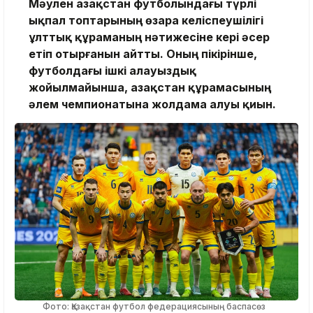
Мәулен Қазақстан футболындағы түрлі
ықпал топтарының өзара келіспеушілігі
ұлттық құраманың нәтижесіне кері әсер
етіп отырғанын айтты. Оның пікірінше,
футболдағы ішкі алауыздық
жойылмайынша, Қазақстан құрамасының
әлем чемпионатына жолдама алуы қиын.
Фото: Қазақстан футбол федерациясының баспасөз