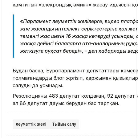
қамтитын «элекрондық әмиян» жасау идеясын қ
«Парламент әлеуметтік желілерге, видео плат
және жасанды интеллект серіктестеріне қол жет
төменгі жас шегін 16 жасқа көтеруді ұсынады, а
жасқа дейінгі балаларға ата-аналарының рұқ
жеткізуге рұқсат береді», – деп хабарлады вед
Бұдан басқа, Еуропарламент депутаттары кәмел
толмағандарды блог жүргізіп, қаржымен қызықты
салуды да ұсынады.
Резолюцияны 483 депутат қолдаған, 92 депутат 
ал 86 депутат дауыс беруден бас тартқан.
Әлеуметтік желі
Тыйым салу