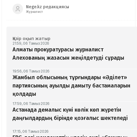
Nege.kz редакциясы
Журналист
Қазір оқып жатыр
21:59, 06 Тамыз 2026
Алматы прокуратурасы журналист
Алехованың жазасын жеңілдетуді сұрады
19:56, 06 Тамыз 2026
Жамбыл облысының тұрғындары «Әділет»
партиясының ауылды дамыту бастамаларын
қолдады
17:59, 06 Тамыз 2026
Астанада демалыс күні көлік көп жүретін
даңғылдардың бірінде қозғалыс шектеледі
17:15, 06 Тамыз 2026