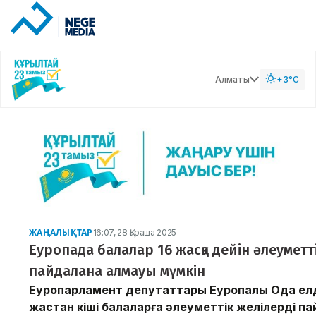
Алматы
+3°C
ЖАҢАЛЫҚТАР
16:07, 28 Қараша 2025
Еуропада балалар 16 жасқа дейін әлеуметт
пайдалана алмауы мүмкін
Еуропарламент депутаттары Еуропалық Одақ елд
жастан кіші балаларға әлеуметтік желілерді п