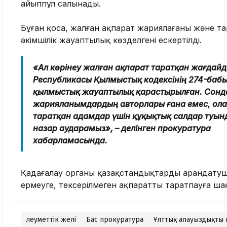
айыппұл салынады.
Бұған қоса, жалған ақпарат жариялағаны және та
әкімшілік жауаптылық көзделгені ескертілді.
«Ал көрінеу жалған ақпарат таратқан жағдайд
Республикасы Қылмыстық кодексінің 274-бабы
қылмыстық жауаптылық қарастырылған. Сонд
жарияланымдардың авторлары ғана емес, олар
таратқан адамдар үшін құқықтық салдар туы
назар аударамыз», – делінген прокуратура
хабарламасында.
Қадағалау органы қазақстандықтарды арандату
ермеуге, тексерілмеген ақпаратты таратпауға ш
Әлеуметтік желі
Бас прокуратура
Ұлттық алауыздықты 