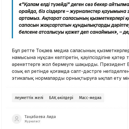
«"Қалам елді түзейді" деген сөз бекер айтылм
орайда, біз сіздерге – журналистер қауымына 
артамыз. Ақпарат саласының қызметкерлері қ
сапасын жақсартатын құндылықтарды дәріптеу
белсене атсалысуы қажет деп санаймын», – де
Бұл ретте Тоқаев медиа саласының қызметкерлер
намысына нұқсан келтіретін, қауіпсіздігіне қатер 
әрекеттерге жол бермеуге шақырды. Президент Б
озық ел ретінде қоғамда салт-дәстүрге негізделге
этикалық нормаларды орнықтыруға ықпал ету мінд
Әлеуметтік желі
БАҚ өкілдері
Масс-медиа
Тақабаева Аида
Журналист