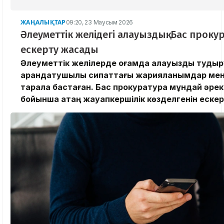
ЖАҢАЛЫҚТАР
09:20, 23 Маусым 2026
Әлеуметтік желідегі алауыздық: Бас проку
ескерту жасады
Әлеуметтік желілерде қоғамда алауыздық туды
арандатушылық сипаттағы жарияланымдар мен 
тарала бастаған. Бас прокуратура мұндай әрек
бойынша қатаң жауапкершілік көзделгенін ескер