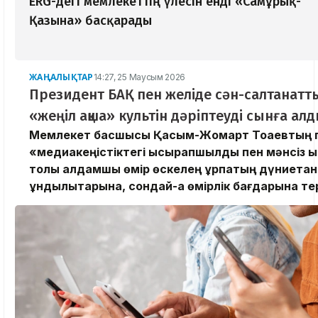
ERG-дегі мемлекеттің үлесін енді «Самұрық-
Қазына» басқарады
ЖАҢАЛЫҚТАР
14:27, 25 Маусым 2026
Президент БАҚ пен желіде сән-салтанатт
«жеңіл ақша» культін дәріптеуді сынға ал
Мемлекет басшысы Қасым-Жомарт Тоқаевтың пі
«медиакеңістіктегі ысырапшылдық пен мәнсіз 
толы алдамшы өмір өскелең ұрпақтың дүниета
құндылықтарына, сондай-ақ өмірлік бағдарына те