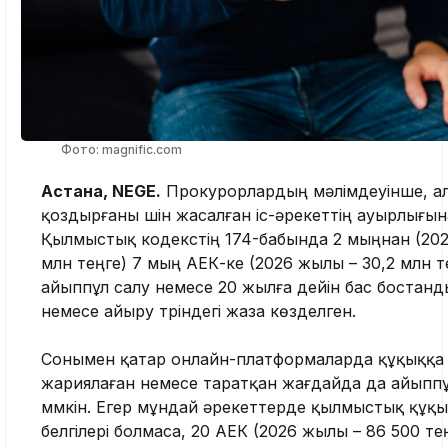
Фото: magnific.com
Астана, NEGE.
Прокурорлардың мәлімдеуінше, а
қоздырғаны үшін жасалған іс-әрекеттің ауырлығын
Қылмыстық кодекстің 174-бабында 2 мыңнан (202
млн теңге) 7 мың АЕК-ке (2026 жылы – 30,2 млн т
айыппұл салу немесе 20 жылға дейін бас бостан
немесе айыру түріндегі жаза көзделген.
Сонымен қатар онлайн-платформаларда құқыққа
жариялаған немесе таратқан жағдайда да айыпп
мүмкін. Егер мұндай әрекеттерде қылмыстық құ
белгілері болмаса, 20 АЕК (2026 жылы – 86 500 т