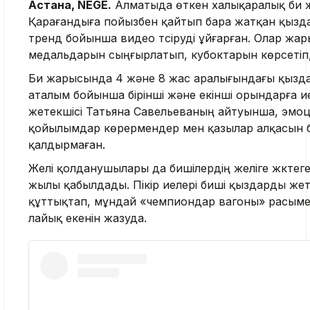
Астана, NEGE.
Алматыда өткен халықаралық би
Қарағандыға пойызбен қайтып бара жатқан қызд
тренд бойынша видео түсіруді ұйғарған. Олар жар
медальдарын сыңғырлатып, кубоктарын көрсетіп, в
Би жарысында 4 және 8 жас аралығындағы қызда
аталым бойынша бірінші және екінші орындарға ие
жетекшісі Татьяна Савельеваның айтуынша, эмоц
қойылымдар көрермендер мен қазылар алқасын 
қалдырмаған.
Желі қолданушылары да бишілердің желіге жүктег
жылы қабылдады. Пікір иелері биші қыздарды жеті
құттықтап, мұндай «чемпиондар вагоны» расым
лайық екенін жазуда.