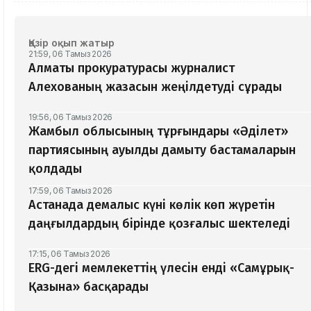
Қазір оқып жатыр
21:59, 06 Тамыз 2026
Алматы прокуратурасы журналист
Алехованың жазасын жеңілдетуді сұрады
19:56, 06 Тамыз 2026
Жамбыл облысының тұрғындары «Әділет»
партиясының ауылды дамыту бастамаларын
қолдады
17:59, 06 Тамыз 2026
Астанада демалыс күні көлік көп жүретін
даңғылдардың бірінде қозғалыс шектеледі
17:15, 06 Тамыз 2026
ERG-дегі мемлекеттің үлесін енді «Самұрық-
Қазына» басқарады