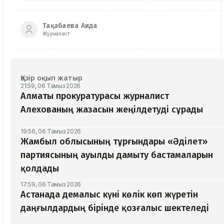
Тақабаева Аида
Журналист
Қазір оқып жатыр
21:59, 06 Тамыз 2026
Алматы прокуратурасы журналист
Алехованың жазасын жеңілдетуді сұрады
19:56, 06 Тамыз 2026
Жамбыл облысының тұрғындары «Әділет»
партиясының ауылды дамыту бастамаларын
қолдады
17:59, 06 Тамыз 2026
Астанада демалыс күні көлік көп жүретін
даңғылдардың бірінде қозғалыс шектеледі