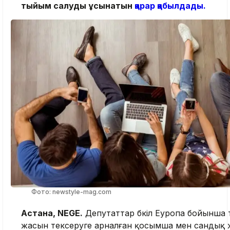
тыйым салуды ұсынатын
қарар қабылдады.
Фото: newstyle-mag.com
Астана, NEGE.
Депутаттар бүкіл Еуропа бойынша т
жасын тексеруге арналған қосымша мен сандық ж