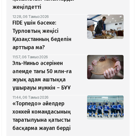
жеңілдетті
12:28, 06 Тамыз 2026
​FIDE үшін бәсеке:
Турловтың жеңісі
Қазақстанның беделін
арттыра ма?
11:57, 06 Тамыз 2026
Эль-Ниньо әсерінен
әлемде тағы 50 млн-ға
жуық адам аштыққа
ұшырауы мүмкін – БҰҰ
11:44, 06 Тамыз 2026
«Торпедо» әйелдер
хоккей командасының
таратылуына қатысты
басқарма жауап берді