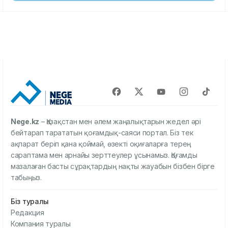
Nege.kz
– Қазақстан мен әлем жаңалықтарын жедел әрі
бейтарап тарататын қоғамдық-саяси портал. Біз тек
ақпарат беріп қана қоймай, өзекті оқиғаларға терең
сараптама мен арнайы зерттеулер ұсынамыз. Қоғамды
мазалаған басты сұрақтардың нақты жауабын бізбен бірге
табыңыз.
Біз туралы
Редакция
Компания туралы