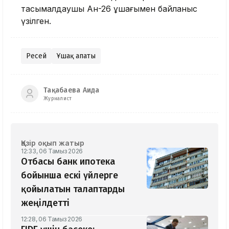
тасымалдаушы Ан-26 ұшағымен байланыс
үзілген.
Ресей
Ұшақ апаты
Тақабаева Аида
Журналист
Қазір оқып жатыр
12:33, 06 Тамыз 2026
Отбасы банк ипотека
бойынша ескі үйлерге
қойылатын талаптарды
жеңілдетті
12:28, 06 Тамыз 2026