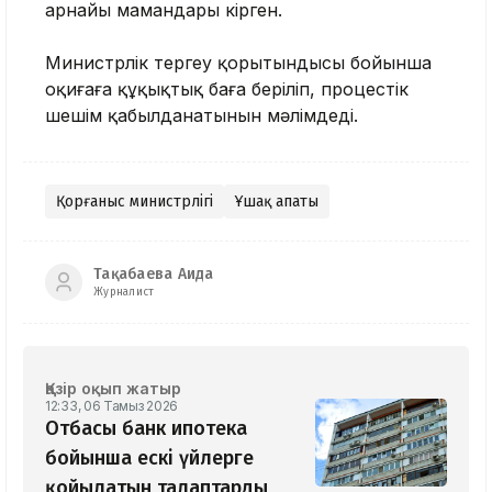
арнайы мамандары кірген.
Министрлік тергеу қорытындысы бойынша
оқиғаға құқықтық баға беріліп, процестік
шешім қабылданатынын мәлімдеді.
Қорғаныс министрлігі
Ұшақ апаты
Тақабаева Аида
Журналист
Қазір оқып жатыр
12:33, 06 Тамыз 2026
Отбасы банк ипотека
бойынша ескі үйлерге
қойылатын талаптарды