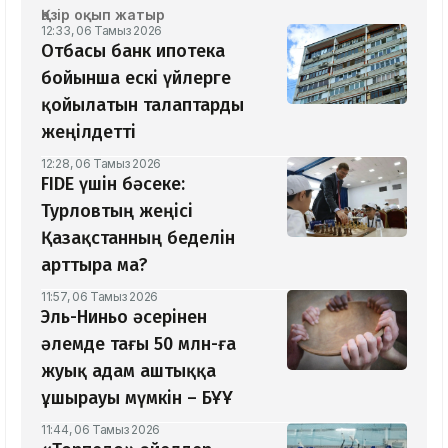
Қазір оқып жатыр
12:33, 06 Тамыз 2026
Отбасы банк ипотека
бойынша ескі үйлерге
қойылатын талаптарды
жеңілдетті
12:28, 06 Тамыз 2026
​FIDE үшін бәсеке:
Турловтың жеңісі
Қазақстанның беделін
арттыра ма?
11:57, 06 Тамыз 2026
Эль-Ниньо әсерінен
әлемде тағы 50 млн-ға
жуық адам аштыққа
ұшырауы мүмкін – БҰҰ
11:44, 06 Тамыз 2026