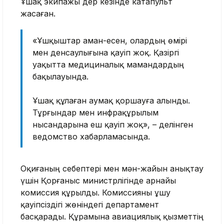
Ұшақ экипажы дер кезінде катапульт
жасаған.
«Ұшқыштар аман-есен, олардың өмірі
мен денсаулығына қауіп жоқ. Қазіргі
уақытта медициналық мамандардың
бақылауында.
Ұшақ құлаған аумақ қоршауға алынды.
Тұрғындар мен инфрақұрылым
нысандарына еш қауіп жоқ», – делінген
ведомство хабарламасында.
Оқиғаның себептері мен мән-жайын анықтау
үшін Қорғаныс министрлігінде арнайы
комиссия құрылды. Комиссияны ұшу
қауіпсіздігі жөніндегі департамент
басқарады. Құрамына авиациялық қызметтің