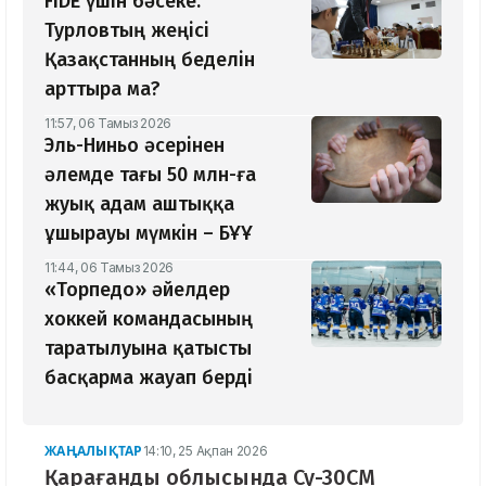
​FIDE үшін бәсеке:
Турловтың жеңісі
Қазақстанның беделін
арттыра ма?
11:57, 06 Тамыз 2026
Эль-Ниньо әсерінен
әлемде тағы 50 млн-ға
жуық адам аштыққа
ұшырауы мүмкін – БҰҰ
11:44, 06 Тамыз 2026
«Торпедо» әйелдер
хоккей командасының
таратылуына қатысты
басқарма жауап берді
ЖАҢАЛЫҚТАР
14:10, 25 Ақпан 2026
Қарағанды облысында Су-30СМ