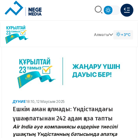
Алматы
+3°C
ДҮНИЕ
18:10, 12 Маусым 2025
Ешкім аман қалмады: Үндістандағы
ұшақ апатынан 242 адам қаза тапты
Air India әуе компаниясы өздеріне тиесілі
ұшақтың Үндістанның батысында апатқа