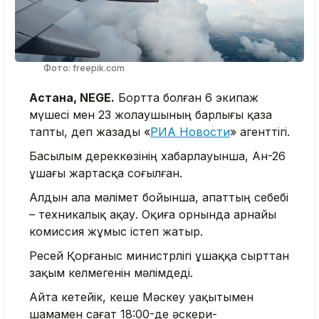
Фото: freepik.com
Астана, NEGE.
Бортта болған 6 экипаж
мүшесі мен 23 жолаушының барлығы қаза
тапты, деп жазады «
РИА Новости
» агенттігі.
Басылым дереккөзінің хабарлауынша, Ан-26
ұшағы жартасқа соғылған.
Алдын ала мәлімет бойынша, апаттың себебі
– техникалық ақау. Оқиға орнында арнайы
комиссия жұмыс істеп жатыр.
Ресей Қорғаныс министрлігі ұшаққа сырттан
зақым келмегенін мәлімдеді.
Айта кетейік, кеше Мәскеу уақытымен
шамамен сағат 18:00-де әскери-