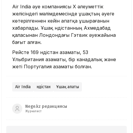
Air India әуе компаниясы X әлеуметтік
желісіндегі мәлімдемесінде ұшақтың әуеге
көтерілгеннен кейін апатқа ұшырағанын
хабарлады. Ұшақ Үндістанның Ахмедабад
қаласынан Лондондағы Гэтвик әуежайына
бағыт алған.
Рейсте 169 Үндістан азаматы, 53
Ұлыбритания азаматы, бір канадалық және
жеті Португалия азаматы болған.
Air India
Үндістан
Ұшақ апаты
Nege.kz редакциясы
Журналист