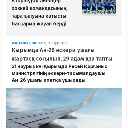
«Торпедо» әйелдер
хоккей командасының
таратылуына қатысты
басқарма жауап берді
ЖАҢАЛЫҚТАР
09:19, 01 Сәуір 2026
Қырымда Ан-26 әскери ұшағы
жартасқа соғылып, 29 адам қаза тапты
31 наурыз күні Қырымда Ресей Қорғаныс
министрлігінің әскери-тасымалдаушы
Ан-26 ұшағы апатқа ұшырады.