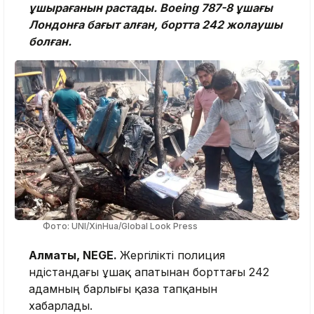
ұшырағанын растады. Boeing 787-8 ұшағы
Лондонға бағыт алған, бортта 242 жолаушы
болған.
Фото: UNI/XinHua/Global Look Press
Алматы, NEGE.
Жергілікті полиция
Үндістандағы ұшақ апатынан борттағы 242
адамның барлығы қаза тапқанын
хабарлады.