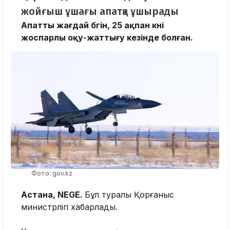
жойғыш ұшағы апатқа ұшырады
Апатты жағдай бүгін, 25 ақпан күні
жоспарлы оқу-жаттығу кезінде болған.
Фото: gov.kz
Астана, NEGE.
Бұл туралы Қорғаныс
министрлігі хабарлады.