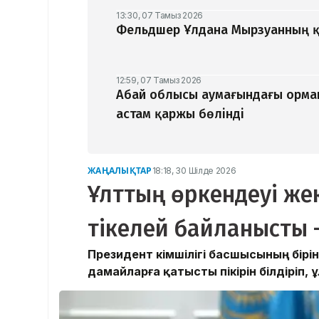
13:30, 07 Тамыз 2026
Фельдшер Ұлдана Мырзуанның қ
12:59, 07 Тамыз 2026
Абай облысы аумағындағы орман
астам қаржы бөлінді
ЖАҢАЛЫҚТАР
18:18, 30 Шілде 2026
Ұлттың өркендеуі же
тікелей байланысты –
Президент Әкімшілігі басшысының бір
дамайларға қатысты пікірін білдіріп,