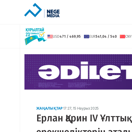
USD
471 / 469,95
EUR
541,04 / 540
CNY
ЖАҢАЛЫҚТАР
17:27, 15 Наурыз 2025
Ерлан Қарин IV Ұлтт