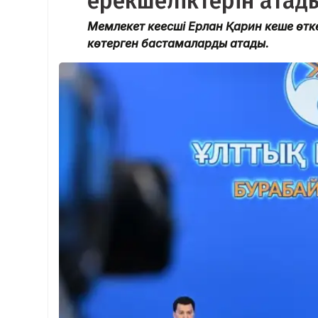
ерекшеліктерін атад
Мемлекет кеңесші Ерлан Қарин кеше өтк
көтерген бастамаларды атады.