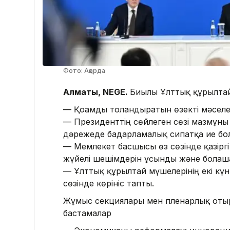
Фото: Ақорда
Алматы, NEGE.
Биылғы Ұлттық құрылтай
— Қоғамды толғандыратын өзекті мәсел
— Президенттің сөйлеген сөзі мазмұн
дәрежеде бағдарламалық сипатқа ие бо
— Мемлекет басшысы өз сөзінде қазіргі
жүйелі шешімдерін ұсынды және болаша
— Ұлттық құрылтай мүшелерінің екі күн
сөзінде көрініс тапты.
Жұмыс секциялары мен пленарлық отыры
бастамалар