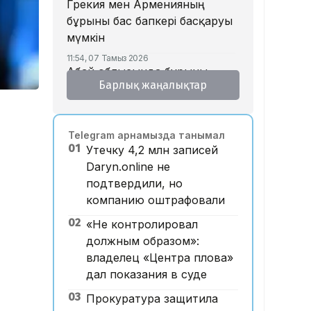
Грекия мен Арменияның
бұрынғы бас бапкері басқаруы
мүмкін
11:54, 07 Тамыз 2026
Абай облысында бұрынғы
Барлық жаңалықтар
жұбайын таяқпен ұрып
өлтірген ер адамға үкім
шықты
Telegram арнамызда танымал
11:52, 07 Тамыз 2026
01
Утечку 4,2 млн записей
Марқұм фельдшер Ұлдана
Daryn.online не
Мырзуанның жұбайы жаңа
подтвердили, но
некесіне қатысты пікір
компанию оштрафовали
білдірді
02
«Не контролировал
10:20, 07 Тамыз 2026
Қызылорда облысында
должным образом»:
заңсыз алтын өндірді деген
владелец «Центра плова»
күдікпен 13 адам қамауға
дал показания в суде
алынды
03
Прокуратура защитила
09:52, 07 Тамыз 2026