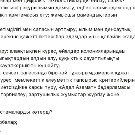
лар мен цифрлық технологияларды енгізу, салық-
өлік инфрақұрылымын дамыту, еңбек нарығындағы өңірл
сіздікті қамтамасыз ету; жұмысшы мамандықтарын
жетімділігі мен сапасын арттыру, ғылым мен денсаулық
 ерекше қажеттіліктері бар адамдар үшін қолайлы жағд
ыру: алаяқтықпен күрес, әйелдер колонияларындағы
шылықтардың алдын алу, құқықтық сауаттылықты
ауапкершілігін күшейту;
і саясат саласында бірыңғай тұжырымдамалық құжат
 күрес, мемлекеттік әлеуметтік тапсырыс критерийлерін
етсіздікке қарсы тұру, «Адал Азамат» бағдарламасы
 тәрбиелеу, ағартушылық жұмыстар жүргізу және
стамаларды көтерді?
обалар;
;