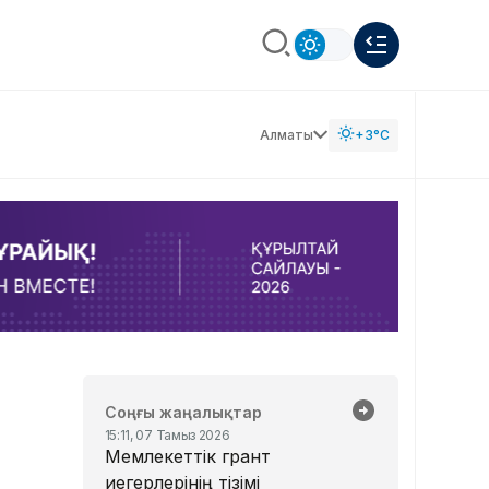
Алматы
+3°C
Соңғы жаңалықтар
15:11, 07 Тамыз 2026
Мемлекеттік грант
иегерлерінің тізімі