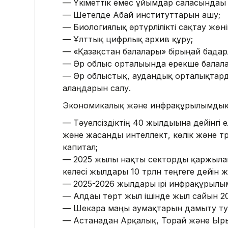
— Үкіметтік емес ұйымдар саласындағы 
— Шетелде Абай институттарын ашу;
— Биологиялық әртүрлілікті сақтау жөні
— Ұлттық цифрлық архив құру;
— «Қазақстан балалары» бірыңғай бағдар
— Әр облыс орталығында ерекше балала
— Әр облыстық, аудандық орталықтарда
алаңдарын салу.
Экономикалық және инфрақұрылымдық
— Тәуелсіздіктің 40 жылдығына дейінг
және жасанды интеллект, көлік және тр
капитал;
— 2025 жылы нақты секторды қаржыланд
келесі жылдары 10 трлн теңгеге дейін ж
— 2025-2026 жылдары ірі инфрақұрылы
— Алдағы төрт жыл ішінде жыл сайын 2
— Шекара маңы аумақтарын дамыту тур
— Астанадан Арқалық, Торғай және Ырғ