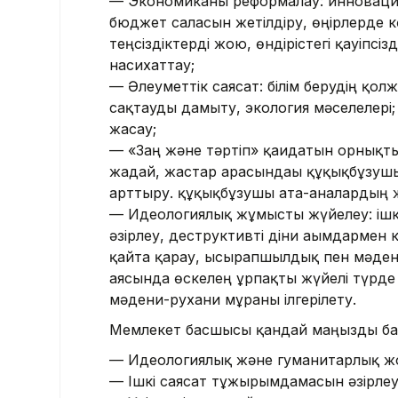
— Экономиканы реформалау: инновация
бюджет саласын жетілдіру, өңірлерде к
теңсіздіктерді жою, өндірістегі қауіп
насихаттау;
— Әлеуметтік саясат: білім берудің қол
сақтауды дамыту, экология мәселелері;
жасау;
— «Заң және тәртіп» қағидатын орнықт
жағдай, жастар арасындағы құқықбұзу
арттыру. құқықбұзушы ата-аналардың ж
— Идеологиялық жұмысты жүйелеу: ішк
әзірлеу, деструктивті діни ағымдармен
қайта қарау, ысырапшылдық пен мәдени
аясында өскелең ұрпақты жүйелі түрде
мәдени-рухани мұраны ілгерілету.
Мемлекет басшысы қандай маңызды ба
— Идеологиялық және гуманитарлық ж
— Ішкі саясат тұжырымдамасын әзірлеу