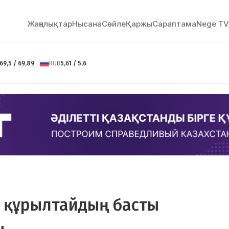
Жаңалықтар
Нысана
Сөйлe
Қаржы
Сараптама
Nege TV
69,5 / 69,89
RUB
5,61 / 5,6
ық құрылтайдың басты