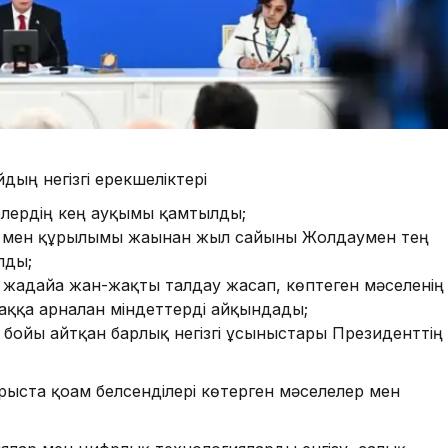
дың негізгі ерекшеліктері
елердің кең ауқымы қамтылды;
ы мен құрылымы жағынан жыл сайынғы Жолдаумен тең
лды;
 жағдайға жан-жақты талдау жасап, көптеген мәселенің
ққа арналған міндеттерді айқындады;
 бойы айтқан барлық негізгі ұсыныстары Президенттің
ста қоғам белсенділері көтерген мәселелер мен