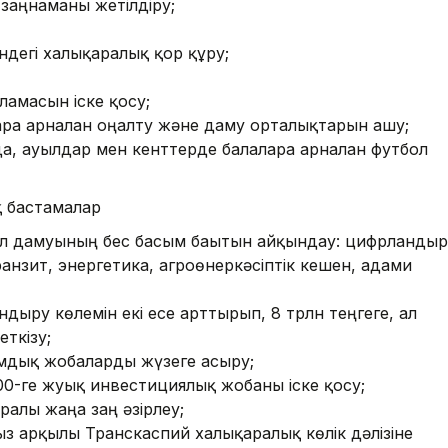
заңнаманы жетілдіру;
ндегі халықаралық қор құру;
ламасын іске қосу;
рға арналған оңалту және даму орталықтарын ашу;
, ауылдар мен кенттерде балаларға арналған футбол
 бастамалар
і ел дамуының бес басым бағытын айқындау: цифрланды
анзит, энергетика, агроөнеркәсіптік кешен, адами
ыру көлемін екі есе арттырып, 8 трлн теңгеге, ал
еткізу;
мдық жобаларды жүзеге асыру;
00-ге жуық инвестициялық жобаны іске қосу;
алы жаңа заң әзірлеу;
ыз арқылы Транскаспий халықаралық көлік дәлізіне