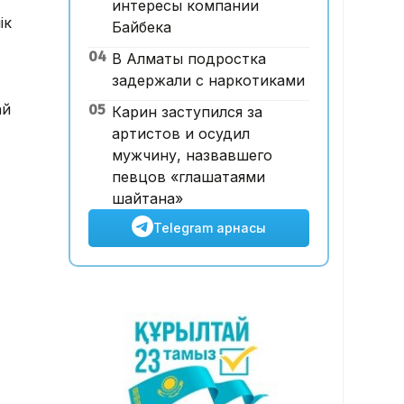
интересы компании
Қазақстан КҚК-ға жасалған
ік
Байбека
шабуылдар салдарынан
04
В Алматы подростка
шамамен 700 млн доллар
задержали с наркотиками
табыстан қағылды – сарапшы
ай
09:15, 07 Тамыз 2026
05
Карин заступился за
Щучинскіде 12 адамның
артистов и осудил
өліміне әкелген жарылыс:
мужчину, назвавшего
дәмхана иесі сотта жауап
певцов «глашатаями
берді
шайтана»
Telegram арнасы