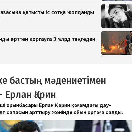
азасына қатысты іс сотқа жолданды
ды өрттен қорғауға 3 млрд теңгеден
ке бастың мәдениетімен
 Ерлан Қарин
інші орынбасары Ерлан Қарин қоғамдағы дау-
 ұлт сапасын арттыру жөнінде ойын ортаға салды.