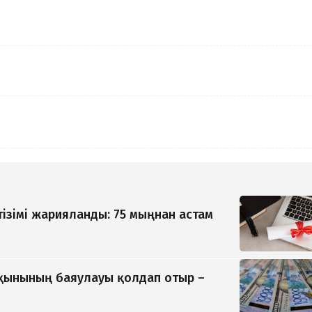
тізімі жарияланды: 75 мыңнан астам
қынының баяулауы қолдап отыр –