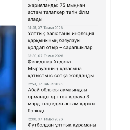
жарияланды: 75 мыңнан
астам талапкер тегін білім
алады
14:45, 07 Тамыз 2026
Ұлттық валютаны инфляция
қарқынының баяулауы
қолдап отыр – сарапшылар
13:30, 07 Тамыз 2026
Фельдшер Ұлдана
Мырзуанның қазасына
қатысты іс сотқа жолданды
12:59, 07 Тамыз 2026
Абай облысы аумағындағы
орманды өрттен қорғауға 3
млрд теңгеден астам қаржы
бөлінді
12:00, 07 Тамыз 2026
Футболдан ұлттық құраманы