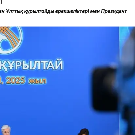
ы
ен Ұлттық құрылтайдың ерекшеліктері мен Президент