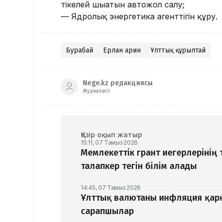
тікелей шығатын автожол салу;
— Ядролық энергетика агенттігін құру.
Бурабай
Ерлан Қарин
Ұлттық құрылтай
Nege.kz редакциясы
Журналист
Қазір оқып жатыр
15:11, 07 Тамыз 2026
Мемлекеттік грант иегерлерінің 
талапкер тегін білім алады
14:45, 07 Тамыз 2026
Ұлттық валютаны инфляция қар
сарапшылар