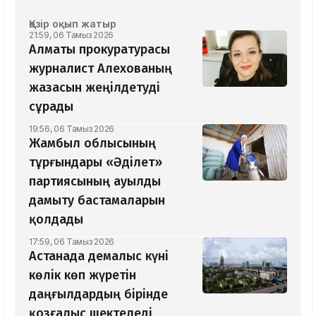
Қазір оқып жатыр
21:59, 06 Тамыз 2026
Алматы прокуратурасы
журналист Алехованың
жазасын жеңілдетуді
сұрады
19:56, 06 Тамыз 2026
Жамбыл облысының
тұрғындары «Әділет»
партиясының ауылды
дамыту бастамаларын
қолдады
17:59, 06 Тамыз 2026
Астанада демалыс күні
көлік көп жүретін
даңғылдардың бірінде
қозғалыс шектеледі