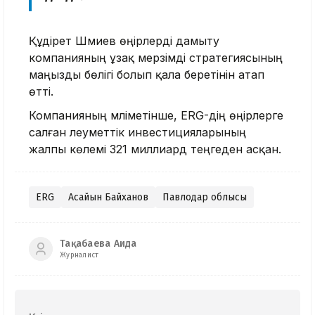
Құдірет Шәмиев өңірлерді дамыту
компанияның ұзақ мерзімді стратегиясының
маңызды бөлігі болып қала беретінін атап
өтті.
Компанияның мәліметінше, ERG-дің өңірлерге
салған әлеуметтік инвестицияларының
жалпы көлемі 321 миллиард теңгеден асқан.
ERG
Асайын Байханов
Павлодар облысы
Тақабаева Аида
Журналист