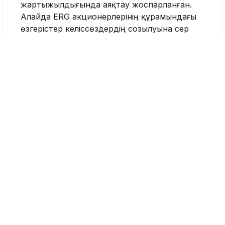
жартыжылдығында аяқтау жоспарланған.
Алайда ERG акционерлерінің құрамындағы
өзгерістер келіссөздердің созылуына әсер
еткен.
«Меніңше, алдағы екі айдың ішінде
келіссөздер аяқталып, тараптар
мәмілеге келеді. Қазір келісімшарттар
қайта қаралып жатыр. Үдерістің
созылуына ERG-дегі корпоративтік
өзгерістер әсер етті», – деді келіссөз
барысымен таныс, аты-жөнін
жарияламауды сұраған дереккөз
BNamericas-қа.
Мәміле аяқталса, Mota-Engil Бразилияның
Баия штатындағы Pedra de Ferro темір кені
жобасын өз бақылауына алады. Жобаның