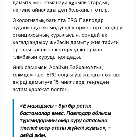
дамыту мен заманауи құрылыстардың
негізіне айналады деп болжанып отыр.
Экологиялық бағытта ERG Павлодар
ауданында екі модульдік орман өрт сөндіру
станциясының құрылысын, сондай-ақ
көгалдандыру жүйесін дамыту және табиғи
ортаны қалпына келтіру үшін орман
тәлімбағын құруды қолдады.
Өңір басшысы Асайын Байхановтың
мәлімдеуінше, ERG соңғы үш жылдың өзінде
өңірді дамытуға 15 миллиард теңгеден
астам қаражат бөлген.
«Ең маңыздысы – бұл бір реттік
бастамалар емес, Павлодар облысы
тұрғындарының өмір сүру сапасына
тікелей әсер ететін жүйелі жұмыс»
, –
дейді әкім.