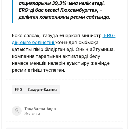
акцияларының 39,3%-ына иелік етеді.
ERG-дің бас кеңсесі Люксембургте», –
делінген компанияның ресми сайтында.
Еске салсақ, таяуда Өнеркәсіп министрі
ERG-
дің екіге бөлінетіні
жөніндегі сыбысқа
қатысты пікір білдірген еді. Оның айтуынша,
компания тарапынан активтерді бөлу
немесе меншік иелерін ауыстыру жөнінде
ресми өтініш түспеген.
ERG
Самұрық-Қазына
Тақабаева Аида
Журналист