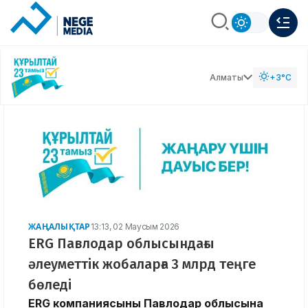
Алматы
+3°C
ЖАҢАЛЫҚТАР
13:13, 02 Маусым 2026
ERG Павлодар облысындағы
әлеуметтік жобаларға 3 млрд теңге
бөледі
ERG компаниясының Павлодар облысына