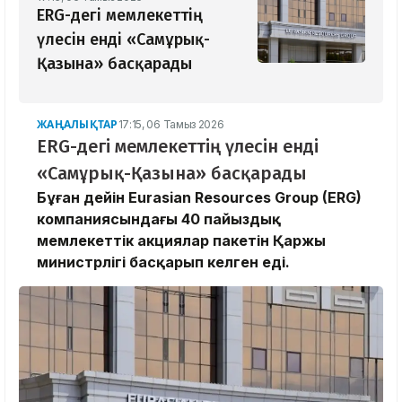
ERG-дегі мемлекеттің
үлесін енді «Самұрық-
Қазына» басқарады
ЖАҢАЛЫҚТАР
17:15, 06 Тамыз 2026
ERG-дегі мемлекеттің үлесін енді
«Самұрық-Қазына» басқарады
Бұған дейін Eurasian Resources Group (ERG)
компаниясындағы 40 пайыздық
мемлекеттік акциялар пакетін Қаржы
министрлігі басқарып келген еді.