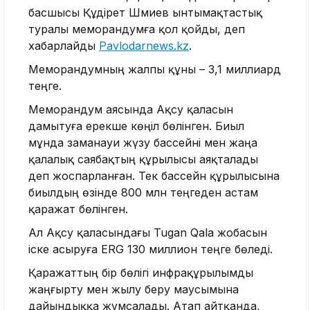
басшысы Құдірет Шәмиев ынтымақтастық
туралы меморандумға қол қойды, деп
хабарлайды
Pavlodarnews.kz
.
Меморандумның жалпы құны – 3,1 миллиард
теңге.
Меморандум аясында Ақсу қаласын
дамытуға ерекше көңіл бөлінген. Биыл
мұнда заманауи жүзу бассейні мен жаңа
қалалық саябақтың құрылысы аяқталады
деп жоспарланған. Тек бассейн құрылысына
биылдың өзінде 800 млн теңгеден астам
қаражат бөлінген.
Ал Ақсу қаласындағы Tugan Qala жобасын
іске асыруға ERG 130 миллион теңге бөледі.
Қаражаттың бір бөлігі инфрақұрылымды
жаңғырту мен жылу беру маусымына
дайындыққа жұмсалады. Атап айтқанда,