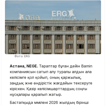
Фото: ERG
Астана, NEGE.
Тараптар бұған дейін Bamin
компаниясын сатып алу туралы алдын ала
келісімге қол қойып, оның қаржылық,
заңдық және өндірістік жағдайын тексеруге
кіріскен. Қазір келісімшарттардың соңғы
нұсқалары қаралып жатыр.
Бастапқыда мәмілені 2026 жылдың бірінші