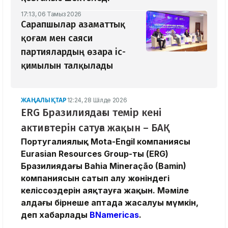
17:13, 06 Тамыз 2026
Сарапшылар азаматтық
қоғам мен саяси
партиялардың өзара іс-
қимылын талқылады
ЖАҢАЛЫҚТАР
12:24, 28 Шілде 2026
ERG Бразилиядағы темір кені
активтерін сатуға жақын – БАҚ
Португалиялық Mota-Engil компаниясы
Eurasian Resources Group-тың (ERG)
Бразилиядағы Bahia Mineração (Bamin)
компаниясын сатып алу жөніндегі
келіссөздерін аяқтауға жақын. Мәміле
алдағы бірнеше аптада жасалуы мүмкін,
деп хабарлады
BNamericas
.