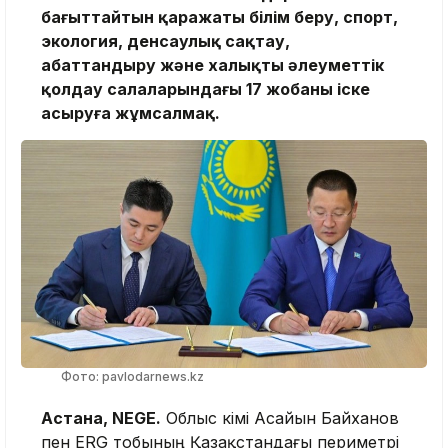
бағыттайтын қаражаты білім беру, спорт,
экология, денсаулық сақтау,
абаттандыру және халықты әлеуметтік
қолдау салаларындағы 17 жобаны іске
асыруға жұмсалмақ.
Фото: pavlodarnews.kz
Астана, NEGE.
Облыс әкімі Асайын Байханов
пен ERG тобының Қазақстандағы периметрі