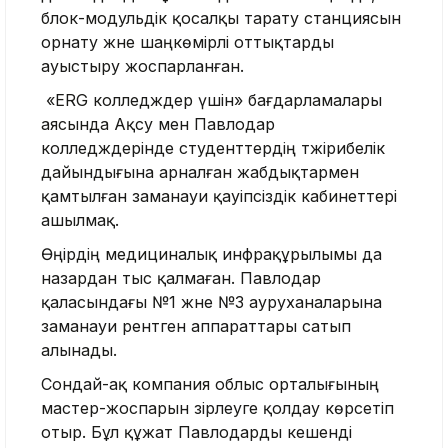
блок-модульдік қосалқы тарату станциясын
орнату және шаңкөмірлі оттықтарды
ауыстыру жоспарланған.
«ERG колледждер үшін» бағдарламалары
аясында Ақсу мен Павлодар
колледждерінде студенттердің тәжірибелік
дайындығына арналған жабдықтармен
қамтылған заманауи қауіпсіздік кабинеттері
ашылмақ.
Өңірдің медициналық инфрақұрылымы да
назардан тыс қалмаған. Павлодар
қаласындағы №1 және №3 ауруханаларына
заманауи рентген аппараттары сатып
алынады.
Сондай-ақ компания облыс орталығының
мастер-жоспарын әзірлеуге қолдау көрсетіп
отыр. Бұл құжат Павлодарды кешенді