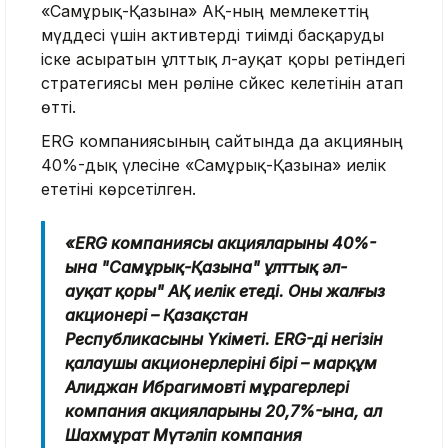
«Самұрық-Қазына» АҚ-ның мемлекеттің
мүддесі үшін активтерді тиімді басқаруды
іске асыратын ұлттық әл-ауқат қоры ретіндегі
стратегиясы мен рөліне сәйкес келетінін атап
өтті.
ERG компаниясының сайтында да акцияның
40%-дық үлесіне «Самұрық-Қазына» иелік
ететіні көрсетілген.
«ERG компаниясы акцияларының 40%-
ына "Самұрық-Қазына" ұлттық әл-
ауқат қоры" АҚ иелік етеді. Оның жалғыз
акционері – Қазақстан
Республикасының Үкіметі. ERG-дің негізін
қалаушы акционерлерінің бірі – марқұм
Алиджан Ибрагимовтің мұрагерлері
компания акцияларының 20,7%-ына, ал
Шахмұрат Мүтәліп компания