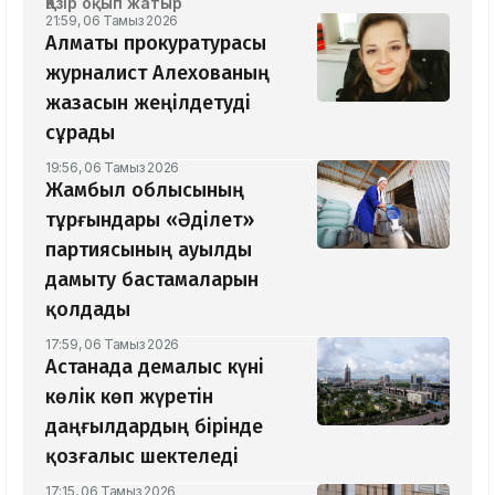
Қазір оқып жатыр
21:59, 06 Тамыз 2026
Алматы прокуратурасы
журналист Алехованың
жазасын жеңілдетуді
сұрады
19:56, 06 Тамыз 2026
Жамбыл облысының
тұрғындары «Әділет»
партиясының ауылды
дамыту бастамаларын
қолдады
17:59, 06 Тамыз 2026
Астанада демалыс күні
көлік көп жүретін
даңғылдардың бірінде
қозғалыс шектеледі
17:15, 06 Тамыз 2026