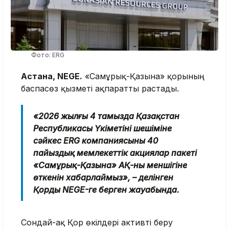
Фото: ERG
Астана, NEGE.
«Самұрық-Қазына» қорының
баспасөз қызметі ақпаратты растады.
«2026 жылғы 4 тамызда Қазақстан
Республикасы Үкіметінің шешіміне
сәйкес ERG компаниясының 40
пайыздық мемлекеттік акциялар пакеті
«Самұрық-Қазына» АҚ-ның меншігіне
өткенін хабарлаймыз», – делінген
Қордың NEGE-ге берген жауабында.
Сондай-ақ Қор өкілдері активті беру