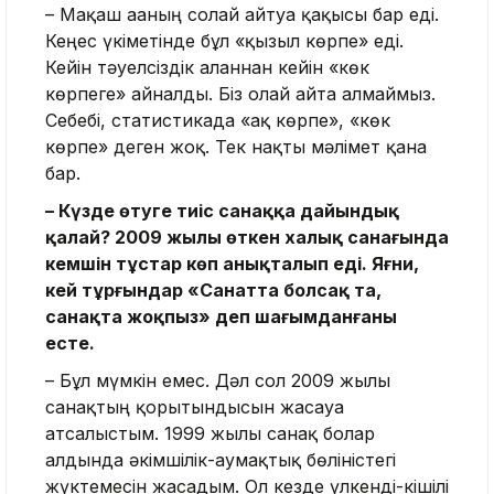
– Мақаш ағаның солай айтуға қақысы бар еді.
Кеңес үкіметінде бұл «қызыл көрпе» еді.
Кейін тәуелсіздік алғаннан кейін «көк
көрпеге» айналды. Біз олай айта алмаймыз.
Себебі, статистикада «ақ көрпе», «көк
көрпе» деген жоқ. Тек нақты мәлімет қана
бар.
– Күзде өтуге тиіс санаққа дайындық
қалай? 2009 жылы өткен халық санағында
кемшін тұстар көп анықталып еді. Яғни,
кей тұрғындар «Санатта болсақ та,
санақта жоқпыз» деп шағымданғаны
есте.
– Бұл мүмкін емес. Дәл сол 2009 жылғы
санақтың қорытындысын жасауға
атсалыстым. 1999 жылы санақ болар
алдында әкімшілік-аумақтық бөліністегі
жүктемесін жасадым. Ол кезде үлкенді-кішілі