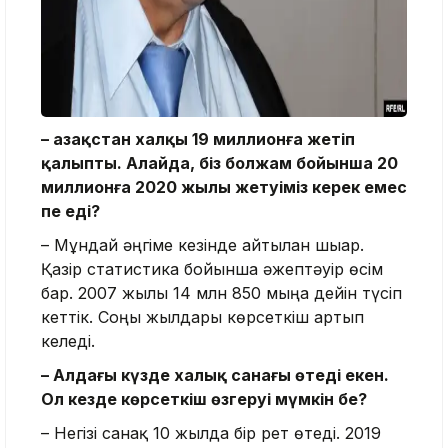
– Қазақстан халқы 19 миллионға жетіп
қалыпты. Алайда, біз болжам бойынша 20
миллионға 2020 жылы жетуіміз керек емес
пе еді?
– Мұндай әңгіме кезінде айтылған шығар.
Қазір статистика бойынша әжептәуір өсім
бар. 2007 жылы 14 млн 850 мыңға дейін түсіп
кеттік. Соңғы жылдары көрсеткіш артып
келеді.
– Алдағы күзде халық санағы өтеді екен.
Ол кезде көрсеткіш өзгеруі мүмкін бе?
– Негізі санақ 10 жылда бір рет өтеді. 2019