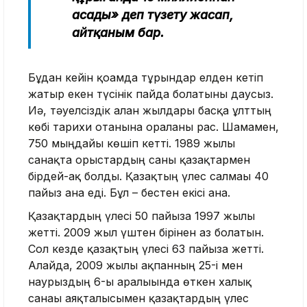
асады» деп түзету жасап,
айтқаным бар.
Бұдан кейін қоғамда тұрғындар елден кетіп
жатыр екен түсінік пайда болатыны даусыз.
Иә, тәуелсіздік алған жылдары басқа ұлттың
көбі тарихи отанына оралғаны рас. Шамамен,
750 мыңдайы көшіп кетті. 1989 жылғы
санақта орыстардың саны қазақтармен
бірдей-ақ болды. Қазақтың үлес салмағы 40
пайыз ғана еді. Бұл – бестен екісі ғана.
Қазақтардың үлесі 50 пайызға 1997 жылы
жетті. 2009 жыл үштен бірінен аз болатын.
Сол кезде қазақтың үлесі 63 пайызға жетті.
Алайда, 2009 жылғы ақпанның 25-і мен
наурыздың 6-ы аралығында өткен халық
санағы аяқталысымен қазақтардың үлес