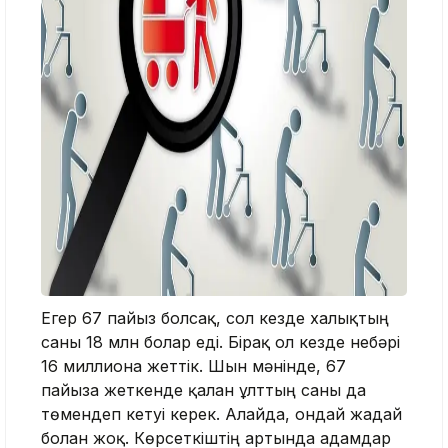
Егер 67 пайыз болсақ, сол кезде халықтың
саны 18 млн болар еді. Бірақ ол кезде небәрі
16 миллионға жеттік. Шын мәнінде, 67
пайызға жеткенде қалған ұлттың саны да
төмендеп кетуі керек. Алайда, ондай жағдай
болған жоқ. Көрсеткіштің артында адамдар