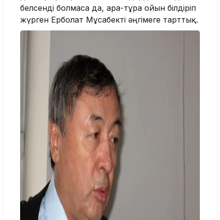
белсенді болмаса да, ара-тұра ойын білдіріп
жүрген Ерболат Мұсабекті әңгімеге тарттық.