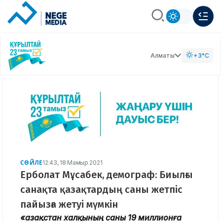
Алматы
+3°C
СӨЙЛЕ
12:43, 18 Мамыр 2021
Ерболат Мұсабек, демограф: Биылғы
санақта қазақтардың саны жетпіс
пайызға жетуі мүмкін
«Қазақстан халқының саны 19 миллионға