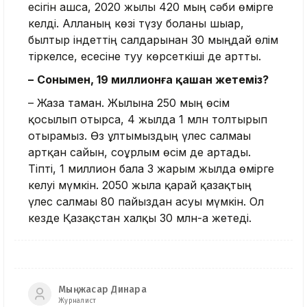
есігін ашса, 2020 жылы 420 мың сәби өмірге
келді. Алланың көзі түзу болғаны шығар,
былтыр індеттің салдарынан 30 мыңдай өлім
тіркелсе, есесіне туу көрсеткіші де артты.
–
Сонымен, 19 миллионға қашан жетеміз?
– Жазға таман. Жылына 250 мың өсім
қосылып отырса, 4 жылда 1 млн толтырып
отырамыз. Өз ұлтымыздың үлес салмағы
артқан сайын, соғұрлым өсім де артады.
Тіпті, 1 миллион бала 3 жарым жылда өмірге
келуі мүмкін. 2050 жылға қарай қазақтың
үлес салмағы 80 пайыздан асуы мүмкін. Ол
кезде Қазақстан халқы 30 млн-ға жетеді.
Мыңжасар Динара
Журналист