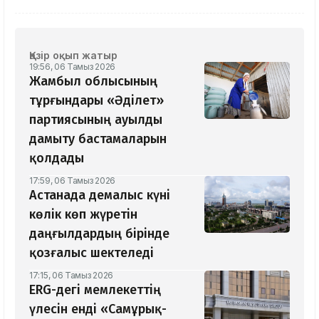
Қазір оқып жатыр
19:56, 06 Тамыз 2026
Жамбыл облысының
тұрғындары «Әділет»
партиясының ауылды
дамыту бастамаларын
қолдады
17:59, 06 Тамыз 2026
Астанада демалыс күні
көлік көп жүретін
даңғылдардың бірінде
қозғалыс шектеледі
17:15, 06 Тамыз 2026
ERG-дегі мемлекеттің
үлесін енді «Самұрық-