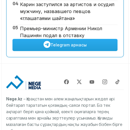
04
Карин заступился за артистов и осудил
мужчину, назвавшего певцов
«глашатаями шайтана»
05
Премьер-министр Армении Никол
Пашинян подал в отставку
Telegram арнасы
Nege.kz
– Қазақстан мен әлем жаңалықтарын жедел әрі
бейтарап тарататын қоғамдық-саяси портал. Біз тек
ақпарат беріп қана қоймай, өзекті оқиғаларға терең
сараптама мен арнайы зерттеулер ұсынамыз. Қоғамды
мазалаған басты сұрақтардың нақты жауабын бізбен бірге