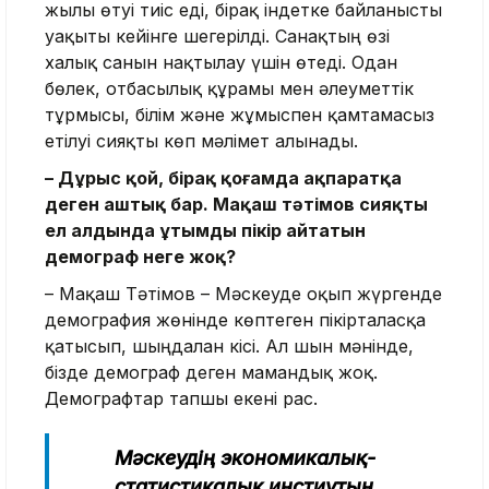
жылы өтуі тиіс еді, бірақ індетке байланысты
уақыты кейінге шегерілді. Санақтың өзі
халық санын нақтылау үшін өтеді. Одан
бөлек, отбасылық құрамы мен әлеуметтік
тұрмысы, білім және жұмыспен қамтамасыз
етілуі сияқты көп мәлімет алынады.
– Дұрыс қой, бірақ қоғамда ақпаратқа
деген аштық бар. Мақаш тәтімов сияқты
ел алдында ұтымды пікір айтатын
демограф неге жоқ?
– Мақаш Тәтімов – Мәскеуде оқып жүргенде
демография жөнінде көптеген пікірталасқа
қатысып, шыңдалған кісі. Ал шын мәнінде,
бізде демограф деген мамандық жоқ.
Демографтар тапшы екені рас.
Мәскеудің экономикалық-
статистикалық инстиутын