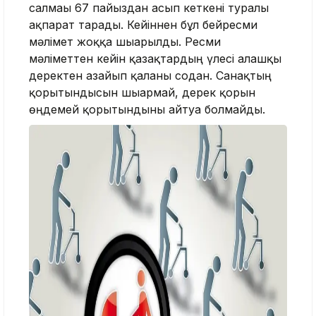
салмағы 67 пайыздан асып кеткені туралы
ақпарат тарады. Кейіннен бұл бейресми
мәлімет жоққа шығарылды. Ресми
мәліметтен кейін қазақтардың үлесі алғашқы
деректен азайып қалғаны содан. Санақтың
қорытындысын шығармай, дерек қорын
өңдемей қорытындыны айтуға болмайды.