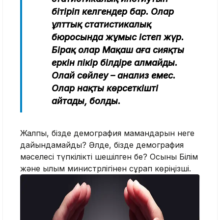
бітіріп келгендер бар. Олар
ұлттық статистикалық
бюросында жұмыс істеп жүр.
Бірақ олар Мақаш аға сияқты
еркін пікір білдіре алмайды.
Олай сөйлеу – анализ емес.
Олар нақты көрсеткішті
айтады, болды.
Жалпы, бізде демография мамандарын неге
дайындамайды? Әлде, бізде демография
мәселесі түпкілікті шешілген бе? Осыны Білім
және ғылым министрлігінен сұрап көріңізші.