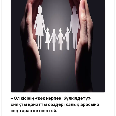
– Ол кісінің «көк көрпені бүлкілдету»
сияқты қанатты сөздері халық арасына
кең тарап кеткен ғой.