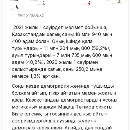
Фото: NEGE.kz
2021 жылғы 1 сәуірдегі мәлімет бойынша,
Қазақстандағы халық саны 18 млн 940 мың
400 адам болған. Оның ішінде қала
тұрғындары – 11 млн 204 мың 800 (59,2%),
ауыл тұрғындары – 7 млн 735 мың 600 мың
адам (40,8%). 2020 жылғы 1 сәуірмен
салыстырғанда халық саны 250,2 мыңға
немесе 1,3% артқан.
Соңғы кезде демография жөнінде тұшымды
болжам айтып, пікір айтатын маман жоқтың
қасы. Қазақстандағы демографтардың «соңғы
могиканы» марқұм Мақаш Тәтімов сияқты.
Бізге ол сияқты тосыннан ұсыныс айтып,
афоризмдері елдің аузында жүретін
демограф керек екен. Алайда, дәл сондай