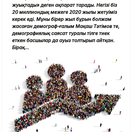
жуықтады» деген ақпарат тарады. Негізі біз
20 миллиондық межеге 2020 жылы жетуіміз
керек еді. Мұны бірер жыл бұрын болжам
жасаған демограф-ғалым Мақаш Тәтімов те,
демографиялық саясат туралы тілге тиек
еткен басшылар да ауыз толтырып айтқан.
Бірақ...