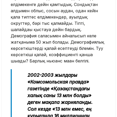
елдімекенге дейін қамтыдық. Сондықтан
алдымен облыс, сосын аудан, одан кейін
қала типтес елдімекендер, ауылдық
округтер, бәрі тыс қалмайды. Тіпті,
шалғайдағы қыстауға дейін бардық.
Демография саласымен айналысып келе
жатқаныма 50 жыл болады. Демографиялық
көрсеткіштерді қалай есептеуді білемін. Туу
көрсеткіші қалай, коэффициенті қанша
шығады? Барлық ньюанс маған белгілі.
2002-2003 жылдары
«Комсомольская правда»
газетінде «Қазақстандағы
халық саны 13 млн болды»
деген мақала жарияланды.
Сол кезде «13 млн емес, ең
құрығанда 16 миллионнан