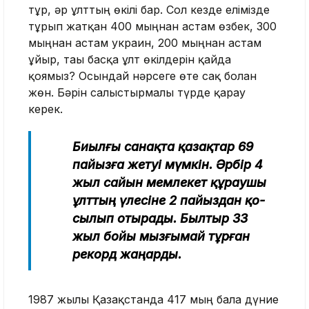
тұр, әр ұлттың өкілі бар. Сол кезде елімізде
тұрып жатқан 400 мыңнан астам өзбек, 300
мыңнан астам украин, 200 мыңнан астам
ұйғыр, тағы басқа ұлт өкілдерін қайда
қоямыз? Осындай нәрсеге өте сақ болған
жөн. Бәрін салыстырмалы түрде қарау
керек.
Биыл­ғы санақта қазақ­тар 69
па­йыз­ға жетуі мүмкін. Әрбір 4
жыл сайын мем­лекет құраушы
ұлттың үлесіне 2 пайыздан қо­
сылып отырады. Былтыр 33
жыл бойы мызғымай тұрған
рекорд жаңарды.
1987 жылы Қазақстанда 417 мың бала дүние