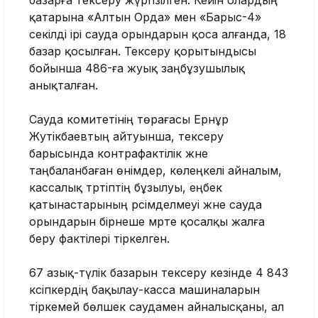
базарға тексеру жүргізілген. Кейін олардың
қатарына «Алтын Орда» мен «Барыс-4»
секілді ірі сауда орындарын қоса алғанда, 18
базар қосылған. Тексеру қорытындысы
бойынша 486-ға жуық заңбұзушылық
анықталған.
Сауда комитетінің төрағасы Ернұр
Жәутікбаевтың айтуынша, тексеру
барысында контрафактілік және
таңбаланбаған өнімдер, көлеңкелі айналым,
кассалық тәртіптің бұзылуы, еңбек
қатынастарының рәсімделмеуі және сауда
орындарын бірнеше мәрте қосалқы жалға
беру фактілері тіркелген.
67 азық-түлік базарын тексеру кезінде 4 843
кәсіпкердің бақылау-касса машиналарын
тіркемей бөлшек саудамен айналысқаны, ал