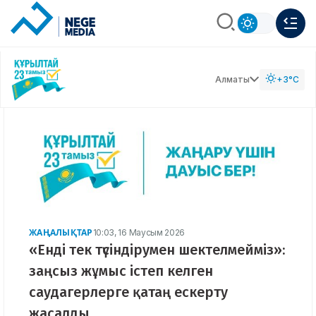
Алматы
+3°C
ЖАҢАЛЫҚТАР
10:03, 16 Маусым 2026
«Енді тек түсіндірумен шектелмейміз»:
заңсыз жұмыс істеп келген
саудагерлерге қатаң ескерту
жасалды