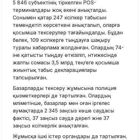
5 846 субъектінің тіркелген POS-
терминалдары жоқ екені анықталды.
Сонымен қатар 247 кәсіпкер табысын
төмендетіп көрсеткені анықталып, оларға
қосымша тексерулер тағайындалды. Бұдан
бөлек, 109 кәсіпкерге тыңдауға шақыру
туралы хабарлама жолданған. Олардың 74-
іне қатысты тыңдау өткізіліп, нәтижесінде
жалпы сомасы 3,5 млрд теңгеге қосымша
жиынтық табыс декларациялары
тапсырылған.
Базарларды тексеру жұмысына полиция
қызметкерлері де тартылған. Олардың
мәліметінше, базарлар мен оған іргелес
аумақтарда 2 345 заңсыз көше саудасы
фактісі, 37 заңсыз сауда дерегі және 37
заңсыз кәсіпкерлік анықталған.
Жұмысқа ішкі істер органдары да тартылған.