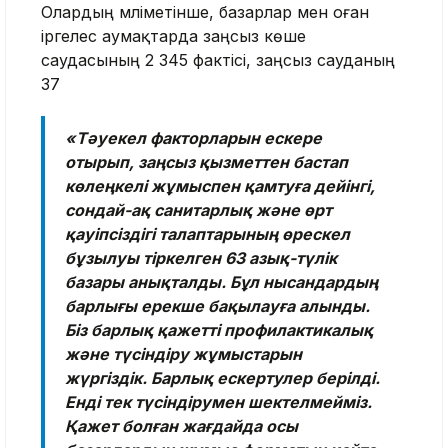
Олардың мәліметінше, базарлар мен оған
іргелес аумақтарда заңсыз көше
саудасының 2 345 фактісі, заңсыз сауданың
37
«Тәуекел факторларын ескере
отырып, заңсыз қызметтен бастап
көлеңкелі жұмыспен қамтуға дейінгі,
сондай-ақ санитарлық және өрт
қауіпсіздігі талаптарының өрескел
бұзылуы тіркелген 63 азық-түлік
базары анықталды. Бұл нысандардың
барлығы ерекше бақылауға алынды.
Біз барлық қажетті профилактикалық
және түсіндіру жұмыстарын
жүргіздік. Барлық ескертулер берілді.
Енді тек түсіндірумен шектелмейміз.
Қажет болған жағдайда осы