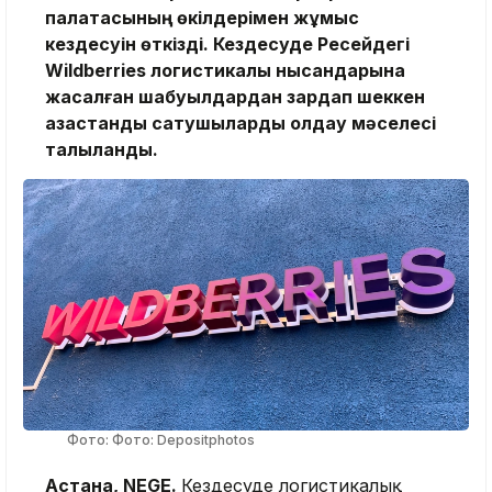
палатасының өкілдерімен жұмыс
кездесуін өткізді. Кездесуде Ресейдегі
Wildberries логистикалық нысандарына
жасалған шабуылдардан зардап шеккен
қазақстандық сатушыларды қолдау мәселесі
талқыланды.
Фото: Фото: Depositphotos
Астана, NEGE.
Кездесуде логистикалық