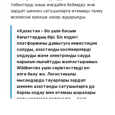
тізбектерді жаңа жағдайға бейімдеу және
зардап шеккен сатушыларға өтемақы төлеу
мәселесіне ерекше назар аударылды.
«Қазақстан – біз үшін басым
бағыттардың бірі. Біз елдегі
платформаны дамытуға инвестиция
салуды, қазақстандық кәсіпкерлерді
қолдауды және электрондық сауда
нарығын нығайтуды жалғастырамыз.
Wildberries үшін серіктестерді ел-
елге бөлу жоқ. Логистикалық
нысандарда тауарлары зардап
шеккен қазақстандық сатушыларға да
барлық қолдау мен өтемақы шаралары
толық көлемде төленеді»,
– деді
Wildberries компаниясының
инновациялар және экожүйені