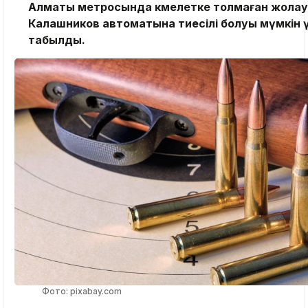
Алматы метросында кәмелетке толмаған жола
Калашников автоматына тиесілі болуы мүмкін 
табылды.
Фото: pixabay.com