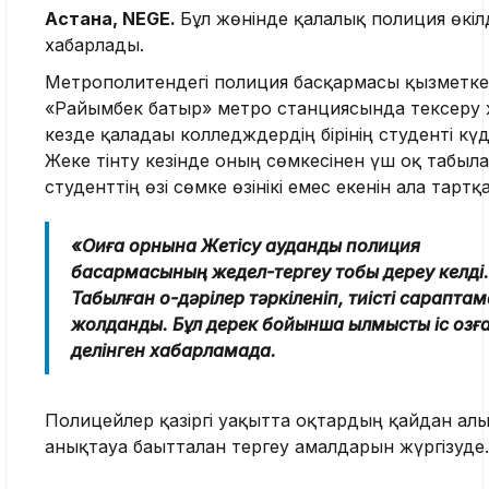
Астана, NEGE.
Бұл жөнінде қалалық полиция өкіл
хабарлады.
Метрополитендегі полиция басқармасы қызметке
«Райымбек батыр» метро станциясында тексеру 
кезде қаладағы колледждердің бірінің студенті күдік
Жеке тінту кезінде оның сөмкесінен үш оқ табылға
студенттің өзі сөмке өзінікі емес екенін алға тартқ
«Оқиға орнына Жетісу аудандық полиция
басқармасының жедел-тергеу тобы дереу келді.
Табылған оқ-дәрілер тәркіленіп, тиісті сарапта
жолданды. Бұл дерек бойынша қылмыстық іс қозғ
делінген хабарламада.
Полицейлер қазіргі уақытта оқтардың қайдан алы
анықтауға бағытталған тергеу амалдарын жүргізуде.