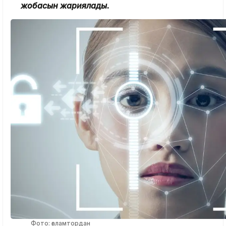
жобасын жариялады.
Фото: ғаламтордан