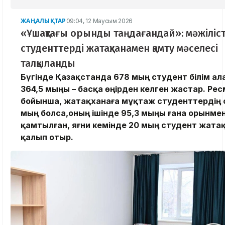
ЖАҢАЛЫҚТАР
09:04, 12 Маусым 2026
«Ұшақтағы орынды таңдағандай»: мәжіліс
студенттерді жатақханамен қамту мәселесі
талқыланды
Бүгінде Қазақстанда 678 мың студент білім ал
364,5 мыңы – басқа өңірден келген жастар. Ре
бойынша, жатақханаға мұқтаж студенттердің с
мың болса,оның ішінде 95,3 мыңы ғана орынме
қамтылған, яғни кемінде 20 мың студент жата
қалып отыр.