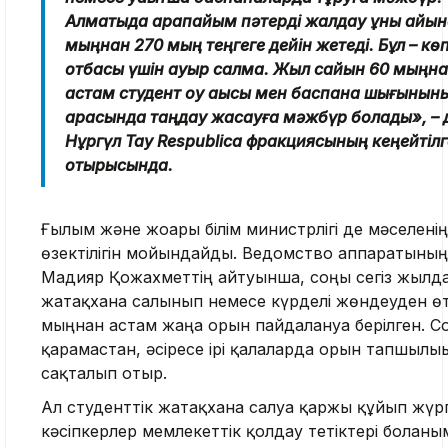
Алматыда қарапайым пәтерді жалдау құны айын
мыңнан 270 мың теңгеге дейін жетеді. Бұл – кө
отбасы үшін ауыр салмақ. Жыл сайын 60 мыңн
астам студент оқу ақысы мен баспана шығынын
арасында таңдау жасауға мәжбүр болады», – 
Нұргүл Тау Respublica фракциясының кеңейтіл
отырысында.
Ғылым және жоғары білім министрлігі де мәселенің
өзектілігін мойындайды. Ведомство аппаратыны
Мадияр Қожахметтің айтуынша, соңғы сегіз жылда
жатақхана салынып немесе күрделі жөндеуден өт
мыңнан астам жаңа орын пайдалануға берілген. Со
қарамастан, әсіресе ірі қалаларда орын тапшылығы
сақталып отыр.
Ал студенттік жатақхана салуға қаржы құйып жүр
кәсіпкерлер мемлекеттік қолдау тетіктері болғаны