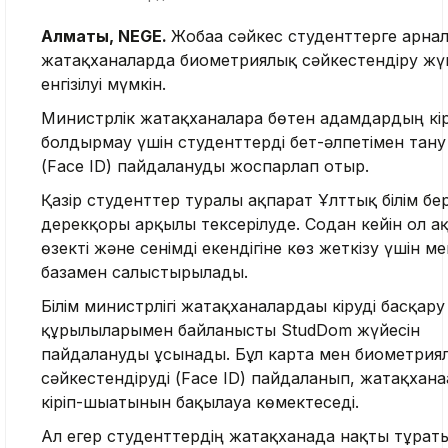
Алматы, NEGE.
Жобаға сәйкес студенттерге арнал
жатақханаларда биометриялық сәйкестендіру жү
енгізілуі мүмкін.
Министрлік жатақханаларға бөтен адамдардың кір
болдырмау үшін студенттерді бет-әлпетімен тану
(Face ID) пайдалануды жоспарлап отыр.
Қазір студенттер туралы ақпарат Ұлттық білім бе
дерекқоры арқылы тексерілуде. Содан кейін ол а
өзекті және сенімді екендігіне көз жеткізу үшін м
базамен салыстырылады.
Білім министрлігі жатақханалардағы кіруді басқару
құрылғыларымен байланысты StudDom жүйесін
пайдалануды ұсынады. Бұл карта мен биометрия
сәйкестендіруді (Face ID) пайдаланып, жатақханағ
кіріп-шығатынын бақылауға көмектеседі.
Ал егер студенттердің жатақханада нақты тұрат