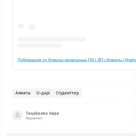
Публикация от Алматы қаласының ПД | ДП г.Алматы (@alma
Алматы
Оқ-дәрі
Студенттер
Тақабаева Аида
Журналист