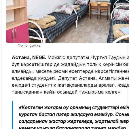
Фото: gov.kz
Астана, NEGE.
Мәжіліс депутаты Нұргүл Таудың 
бұл көрсеткіштер де жағдайдың толық көрінісін б
алмайды, мәселе ресми есептерде көрсетілгенне
әлдеқайда күрделі. Депутат Астана, Алматы және
өңірдегі студенттік жатақханаларды аралап, жағд
танысқаннан кейін осындай тұжырымға келген.
«Көптеген жоғары оқу орнының студенттері екі
курстан бастап пәтер жалдауға мәжбүр. Соны
салдарынан жастар жертөледе, жартылай жер
немесе уақытша баспаналарда тұруға мәжбүр.