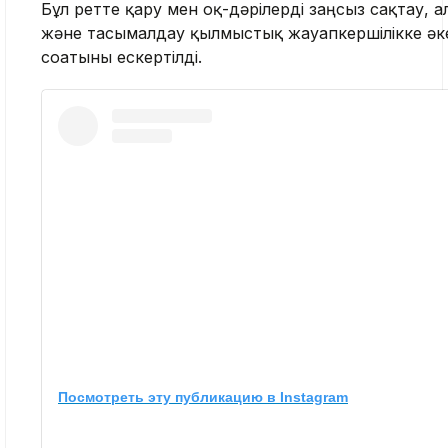
Бұл ретте қару мен оқ-дәрілерді заңсыз сақтау, 
және тасымалдау қылмыстық жауапкершілікке әк
соғатыны ескертілді.
Посмотреть эту публикацию в Instagram