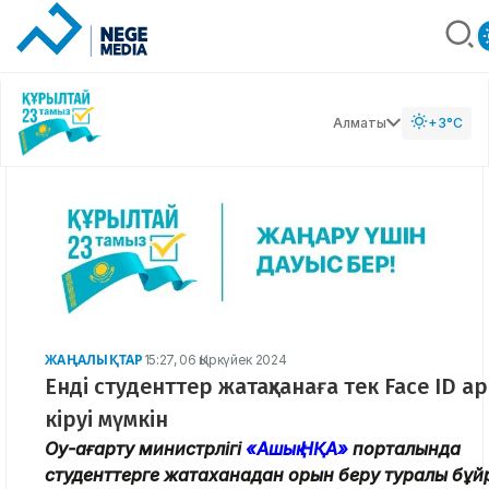
Алматы
+3°C
ЖАҢАЛЫҚТАР
15:27, 06 Қыркүйек 2024
Енді студенттер жатақханаға тек Face ID а
кіруі мүмкін
Оқу-ағарту министрлігі
«Ашық НҚА»
порталында
студенттерге жатақханадан орын беру туралы бұйр