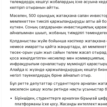
төлемдердің кешігуі жобалардың іске асуына кеде
келтіріп отырғанын айтты.
Мәселен, 500 орындық жатақхана салған инвесто
мемлекеттен тиесілі қаржыландыруды алты ай б
күткен. Соның салдарынан инвестициялық қараж
айналымнан шығып, жобаның тиімділігі төмендеге
Қолданыстағы жүйе бойынша кәсіпкер жатақхана
немесе ғимаратты қайта жаңғыртады, ал мемлекет
төсек-орын үшін жыл сайын төлем жасап отырады
қоса жеңілдетілген несиелер мен коммерциялық
инфрақұрылым орналастыру мүмкіндігі қарастыры
Алайда іс жүзінде қаржыландырудың кешігуі бизн
негізгі тәуекелдердің біріне айналып отыр.
Бұл ретте депутаттар студенттерге арналған жат
мәселесін шешу жолы ретінде нақты ұсыныстар бі
Біріншіден, студенттерге арналған бірыңғай ци
платформаны іске қосу. Жасанды интеллект жән