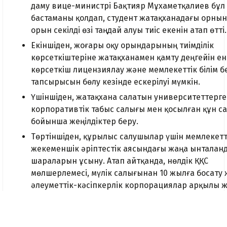
даму вице-министрі Бақтияр Мұхаметқалиев бұл
бастаманы қолдап, студент жатақханадағы орны
орын секілді өзі таңдай алуы тиіс екенін атап өтті.
Екіншіден, жоғары оқу орындарының тиімділік
көрсеткіштеріне жатақханамен қамту деңгейін енг
көрсеткіш лицензиялау және мемлекеттік білім б
тапсырысын бөлу кезінде ескерілуі мүмкін.
Үшіншіден, жатақхана салатын университеттерге
корпоративтік табыс салығы мен қосылған құн с
бойынша жеңілдіктер беру.
Төртіншіден, құрылыс салушылар үшін мемлекетт
жекеменшік әріптестік аясындағы жаңа ынталан
шараларын ұсыну. Атап айтқанда, нөлдік ҚҚС
мөлшерлемесі, мүлік салығынан 10 жылға босату
әлеуметтік-кәсіпкерлік корпорациялар арқылы ж
пайызбен қаржыландыру.
Сондай-ақ жатақхана құрылысына арналған жер