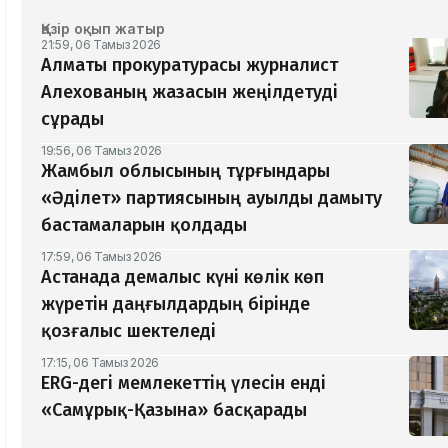
Қазір оқып жатыр
21:59, 06 Тамыз 2026
Алматы прокуратурасы журналист
Алехованың жазасын жеңілдетуді
сұрады
19:56, 06 Тамыз 2026
Жамбыл облысының тұрғындары
«Әділет» партиясының ауылды дамыту
бастамаларын қолдады
17:59, 06 Тамыз 2026
Астанада демалыс күні көлік көп
жүретін даңғылдардың бірінде
қозғалыс шектеледі
17:15, 06 Тамыз 2026
ERG-дегі мемлекеттің үлесін енді
«Самұрық-Қазына» басқарады