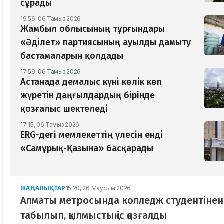
сұрады
19:56, 06 Тамыз 2026
Жамбыл облысының тұрғындары
«Әділет» партиясының ауылды дамыту
бастамаларын қолдады
17:59, 06 Тамыз 2026
Астанада демалыс күні көлік көп
жүретін даңғылдардың бірінде
қозғалыс шектеледі
17:15, 06 Тамыз 2026
ERG-дегі мемлекеттің үлесін енді
«Самұрық-Қазына» басқарады
ЖАҢАЛЫҚТАР
15:20, 26 Маусым 2026
Алматы метросында колледж студентінен 
табылып, қылмыстық іс қозғалды