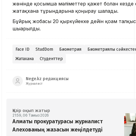
жөнінде қосымша мәліметтер қажет болған кезде
жатақхана тұрғындарына қоңырау шалады.
Бұйрық жобасы 20 қыркүйекке дейін қоғам талқы
шығарылды.
Face ID
StudDom
Биометрия
Биометриялық сәйкесте
Жатақхана
Студенттер
Nege.kz редакциясы
Журналист
Қазір оқып жатыр
21:59, 06 Тамыз 2026
Алматы прокуратурасы журналист
Алехованың жазасын жеңілдетуді