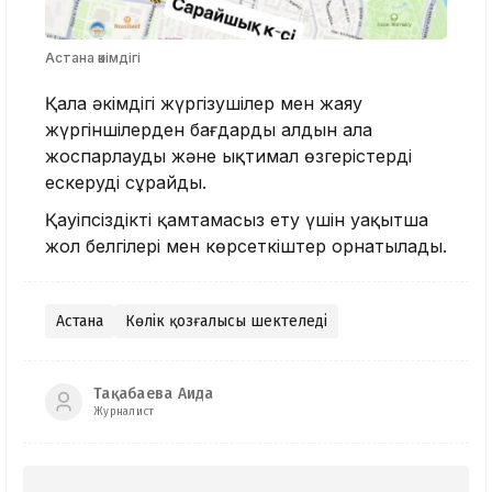
Астана әкімдігі
Қала әкімдігі жүргізушілер мен жаяу
жүргіншілерден бағдарды алдын ала
жоспарлауды және ықтимал өзгерістерді
ескеруді сұрайды.
Қауіпсіздікті қамтамасыз ету үшін уақытша
жол белгілері мен көрсеткіштер орнатылады.
Астана
Көлік қозғалысы шектеледі
Тақабаева Аида
Журналист