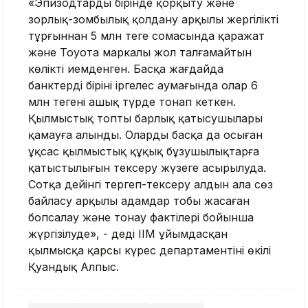
«Эпизодтардың бірінде қорқыту және
зорлық-зомбылық қолдану арқылы жергілікті
тұрғыннан 5 млн теңге сомасында қаражат
және Тоуота маркалы жол талғамайтын
көлікті иемденген. Басқа жағдайда
банктердің бірінің іргелес аумағында олар 6
млн теңгені ашық түрде тонап кеткен.
Қылмыстық топтың барлық қатысушылары
қамауға алынды. Олардың басқа да осыған
ұқсас қылмыстық құқық бұзушылықтарға
қатыстылығын тексеру жүзеге асырылуда.
Сотқа дейінгі тергеп-тексеру алдын ала сөз
байласу арқылы адамдар тобы жасаған
бопсалау және тонау фактілері бойынша
жүргізілуде», - деді ІІМ ұйымдасқан
қылмысқа қарсы күрес департаментінің өкілі
Қуандық Алпыс.