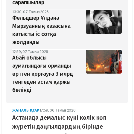
сарапшылар
13:30, 07 Тамыз 2026
Фельдшер Ұлдана
Мырзуанның қазасына
қатысты іс сотқа
жолданды
12:59, 07 Тамыз 2026
Абай облысы
аумағындағы орманды
өрттен қорғауға 3 млрд
теңгеден астам қаржы
бөлінді
ЖАҢАЛЫҚТАР
17:59, 06 Тамыз 2026
Астанада демалыс күні көлік көп
жүретін даңғылдардың бірінде