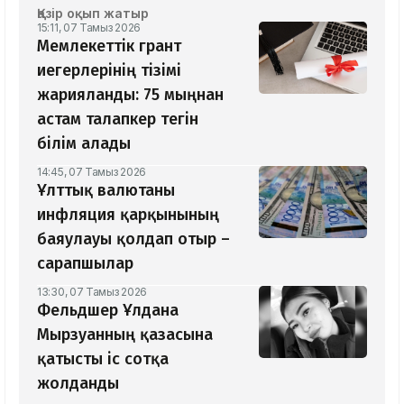
Қазір оқып жатыр
15:11, 07 Тамыз 2026
Мемлекеттік грант
иегерлерінің тізімі
жарияланды: 75 мыңнан
астам талапкер тегін
білім алады
14:45, 07 Тамыз 2026
Ұлттық валютаны
инфляция қарқынының
баяулауы қолдап отыр –
сарапшылар
13:30, 07 Тамыз 2026
Фельдшер Ұлдана
Мырзуанның қазасына
қатысты іс сотқа
жолданды