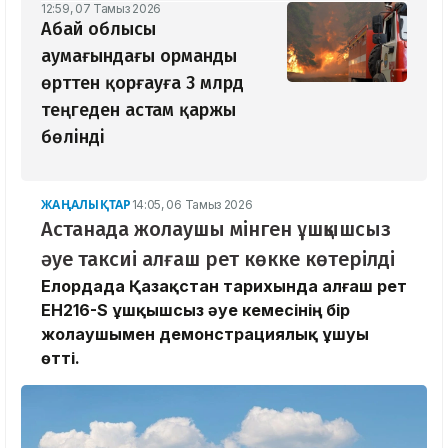
12:59, 07 Тамыз 2026
Абай облысы
аумағындағы орманды
өрттен қорғауға 3 млрд
теңгеден астам қаржы
бөлінді
ЖАҢАЛЫҚТАР
14:05, 06 Тамыз 2026
Астанада жолаушы мінген ұшқышсыз
әуе таксиі алғаш рет көкке көтерілді
Елордада Қазақстан тарихында алғаш рет
EH216-S ұшқышсыз әуе кемесінің бір
жолаушымен демонстрациялық ұшуы
өтті.