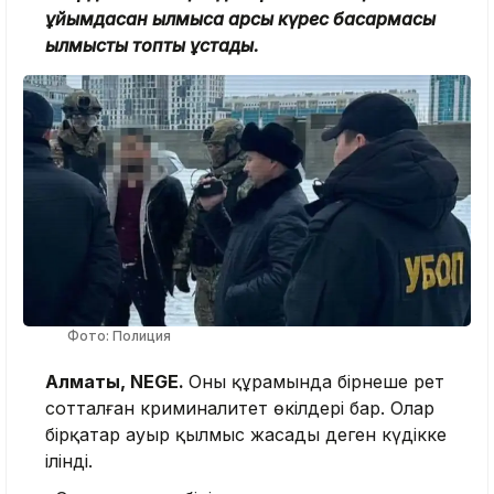
ұйымдасқан қылмысқа қарсы күрес басқармасы
қылмыстық топты ұстады.
Фото: Полиция
Алматы, NEGE.
Оның құрамында бірнеше рет
сотталған криминалитет өкілдері бар. Олар
бірқатар ауыр қылмыс жасады деген күдікке
ілінді.