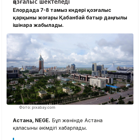
қозғалыс шектеледі
Елордада 7-8 тамыз күндері қозғалыс
қарқыны жоғары Қабанбай батыр даңғылы
ішінара жабылады.
Фото: pixabay.com
Астана, NEGE.
Бұл жөнінде Астана
қаласының әкімдігі хабарлады.