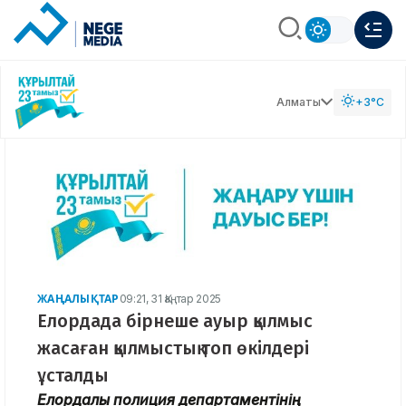
Алматы
+3°C
ЖАҢАЛЫҚТАР
09:21, 31 Қаңтар 2025
Елордада бірнеше ауыр қылмыс
жасаған қылмыстық топ өкілдері
ұсталды
Елордалық полиция департаментінің