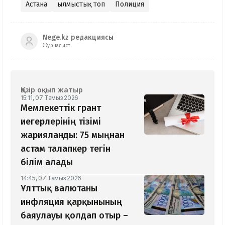
Астана
Қылмыстық топ
Полиция
Nege.kz редакциясы
Журналист
Қазір оқып жатыр
15:11, 07 Тамыз 2026
Мемлекеттік грант
иегерлерінің тізімі
жарияланды: 75 мыңнан
астам талапкер тегін
білім алады
14:45, 07 Тамыз 2026
Ұлттық валютаны
инфляция қарқынының
баяулауы қолдап отыр –