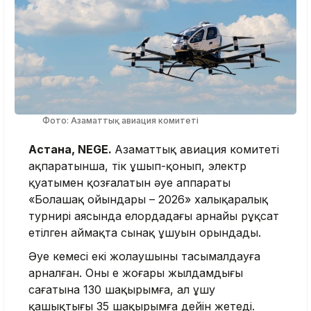
Фото: Азаматтық авиация комитеті
Астана, NEGE.
Азаматтық авиация комитеті
ақпаратынша, тік ұшып-қонып, электр
қуатымен қозғалатын әуе аппараты
«Болашақ ойындары – 2026» халықаралық
турнирі аясында елордадағы арнайы рұқсат
етілген аймақта сынақ ұшуын орындады.
Әуе кемесі екі жолаушыны тасымалдауға
арналған. Оның ең жоғары жылдамдығы
сағатына 130 шақырымға, ал ұшу
қашықтығы 35 шақырымға дейін жетеді.