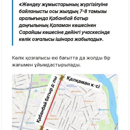
«Жөндеу жұмыстарының жүргізілуіне
байланысты осы жылдың 7-8 тамызы
аралығында Қабанбай батыр
даңғылының Қалқаман көшесінен
Сарайшық көшесіне дейінгі учаскесінде
көлік қозғалысы ішінара жабылады».
Көлік қозғалысы екі бағытта да жолдың бір
жағымен ұйымдастырылады.