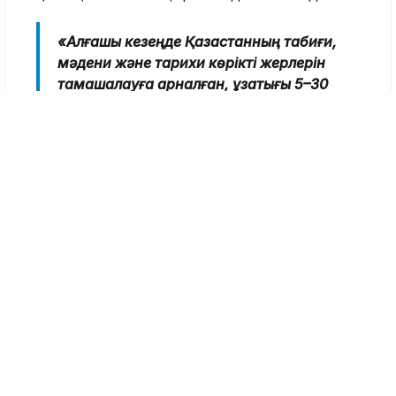
«Алғашқы кезеңде Қазақстанның табиғи,
мәдени және тарихи көрікті жерлерін
тамашалауға арналған, ұзақтығы 5–30
минут болатын демонстрациялық әрі
туристік бағыттарды іске қосу
жоспарланып отыр. Болашақта мұндай
ұшқышсыз жолаушылар әуе жүйелері
қолданыстағы көлік түрлерін
толықтырып, еліміздің заманауи көлік
инфрақұрылымының бір бөлігіне
айналады», – делінген ведомство
хабарламасында.
Болашақта бұл көлік түрін шұғыл
медициналық көмек көрсетуге, дәрі-дәрмек
жеткізуге, өрт сөндіру жұмыстарына,
логистикаға және жедел әрекет етуді қажет