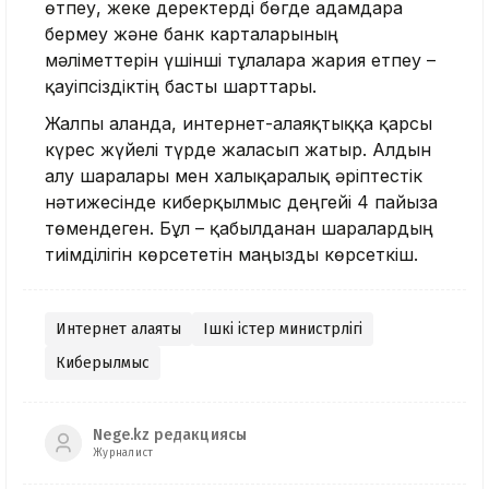
өтпеу, жеке деректерді бөгде адамдарға
бермеу және банк карталарының
мәліметтерін үшінші тұлғаларға жария етпеу –
қауіпсіздіктің басты шарттары.
Жалпы алғанда, интернет-алаяқтыққа қарсы
күрес жүйелі түрде жалғасып жатыр. Алдын
алу шаралары мен халықаралық әріптестік
нәтижесінде киберқылмыс деңгейі 4 пайызға
төмендеген. Бұл – қабылданған шаралардың
тиімділігін көрсететін маңызды көрсеткіш.
Интернет алаяқтық
Ішкі істер министрлігі
Киберқылмыс
Nege.kz редакциясы
Журналист