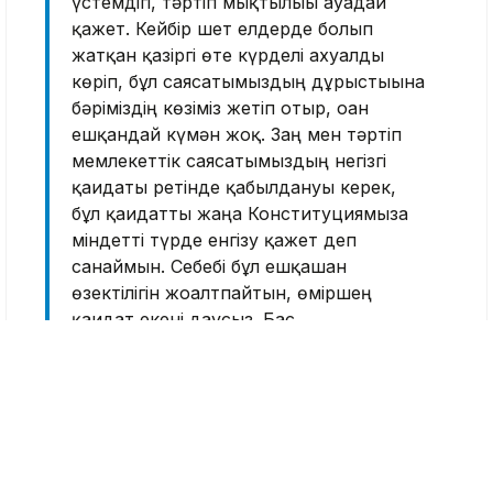
үстемдігі, тәртіп мықтылығы ауадай
қажет. Кейбір шет елдерде болып
жатқан қазіргі өте күрделі ахуалды
көріп, бұл саясатымыздың дұрыстығына
бәріміздің көзіміз жетіп отыр, оған
ешқандай күмән жоқ. Заң мен тәртіп
мемлекеттік саясатымыздың негізгі
қағидаты ретінде қабылдануы керек,
бұл қағидатты жаңа Конституциямызға
міндетті түрде енгізу қажет деп
санаймын. Себебі бұл ешқашан
өзектілігін жоғалтпайтын, өміршең
қағидат екені даусыз. Бас
прокуратураның осы саладағы рөлі аса
маңызды. Прокуратура қызметкерінің
заңның бұзылуына бейтарап, селқос
қарауға құқығы жоқ», – деді Президент.