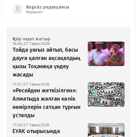
Nege.kz редакциясы
Журналист
Қазір оқып жатыр
18:46, 07 Тамыз 2026
Тойда уағыз айтып, басы
дауға қалған ақсақалдың
қызы Тоқаевқа үндеу
жасады
17:47, 07 Тамыз 2026
«Ресейден жеткізілген»:
Алматыда жалған көлік
нөмірлерін сатқан тұрғын
ұсталды
17:29, 07 Тамыз 2026
ЕҮАК отырысында