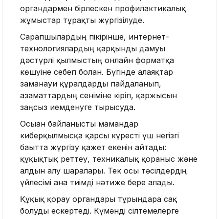
органдармен бірлескен профилактикалық
жұмыстар тұрақты жүргізілуде.
Сарапшылардың пікірінше, интернет-
технологиялардың қарқынды дамуы
дәстүрлі қылмыстың онлайн форматқа
көшуіне себеп болған. Бүгінде алаяқтар
заманауи құралдарды пайдаланып,
азаматтардың сеніміне кіріп, қаржысын
заңсыз иемденуге тырысуда.
Осыған байланысты мамандар
киберқылмысқа қарсы күресті үш негізгі
бағытта жүргізу қажет екенін айтады:
құқықтық реттеу, техникалық қорғаныс және
алдын алу шаралары. Тек осы тәсілдердің
үйлесімі ғана тиімді нәтиже бере алады.
Құқық қорғау органдары тұрғындарға сақ
болуды ескертеді. Күмәнді сілтемелерге