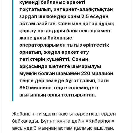
күмәнді байланыс әрекеті
тоқтатылып, интернет-алаяқтықтан
зардап шеккендер саны 2,5 еседен
астам азайған. Сонымен қатар құқық
қорғау органдары банк секторымен
және ұялы байланыс
операторларымен тығыз әріптестік
орнатып, жедел әрекет ету
тетіктерін күшейтті. Соның
арқасында шетелге шығарылуы
мүмкін болған шамамен 220 миллион
теңге дер кезінде бұғатталып, тағы
850 миллион теңге көлеміндегі
шығынның орны толтырылған.
Жобаның тиімділігі нақты көрсеткіштерден
байқалады. Бүгінгі күнге дейін «Киберпол»
аясында 3 мыңнан астам қылмыс ашылған.