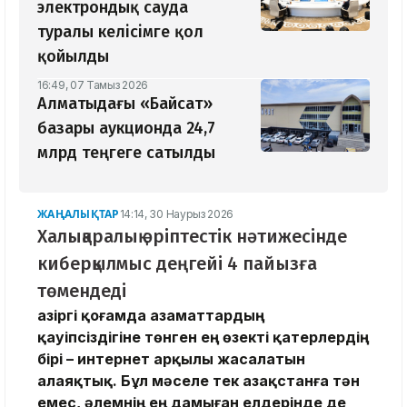
электрондық сауда
туралы келісімге қол
қойылды
16:49, 07 Тамыз 2026
Алматыдағы «Байсат»
базары аукционда 24,7
млрд теңгеге сатылды
ЖАҢАЛЫҚТАР
14:14, 30 Наурыз 2026
Халықаралық әріптестік нәтижесінде
киберқылмыс деңгейі 4 пайызға
төмендеді
Қазіргі қоғамда азаматтардың
қауіпсіздігіне төнген ең өзекті қатерлердің
бірі – интернет арқылы жасалатын
алаяқтық. Бұл мәселе тек Қазақстанға тән
емес, әлемнің ең дамыған елдерінде де