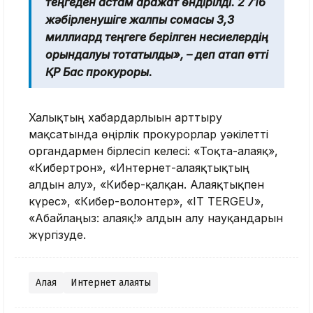
теңгеден астам қаражат өндірілді. 2 716
жәбірленушіге жалпы сомасы 3,3
миллиард теңгеге берілген несиелердің
орындалуы тоқтатылды», – деп атап өтті
ҚР Бас прокуроры.
Халықтың хабардарлығын арттыру
мақсатында өңірлік прокурорлар уәкілетті
органдармен бірлесіп келесі: «Тоқта-алаяқ»,
«Кибертрон», «Интернет-алаяқтықтың
алдын алу», «Кибер-қалқан. Алаяқтықпен
күрес», «Кибер-волонтер», «IT TERGEU»,
«Абайлаңыз: алаяқ!» алдын алу науқандарын
жүргізуде.
Алаяқ
Интернет алаяқтық