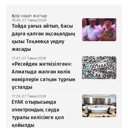
Қазір оқып жатыр
18:46, 07 Тамыз 2026
Тойда уағыз айтып, басы
дауға қалған ақсақалдың
қызы Тоқаевқа үндеу
жасады
17:47, 07 Тамыз 2026
«Ресейден жеткізілген»:
Алматыда жалған көлік
нөмірлерін сатқан тұрғын
ұсталды
17:29, 07 Тамыз 2026
ЕҮАК отырысында
электрондық сауда
туралы келісімге қол
қойылды