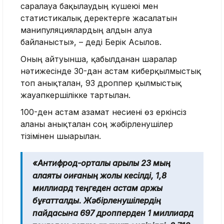
саралауға бақылаудың күшеюі мен
статистикалық деректерге жасалатын
манипуляциялардың алдын алуға
байланысты», – деді Берік Асылов.
Оның айтуынша, қабылданған шаралар
нәтижесінде 30-дан астам киберқылмыстық
топ анықталған, 93 дроппер қылмыстық
жауапкершілікке тартылған.
100-ден астам азамат несиені өз еркінсіз
алғаны анықталған соң жәбірленушілер
тізімінен шығарылған.
«Антифрод-орталық арқылы 23 мың
алаяқтық оқиғаның жолы кесілді, 1,8
миллиард теңгеден астам қаржы
бұғатталды. Жәбірленушілердің
пайдасына 697 дропперден 1 миллиард