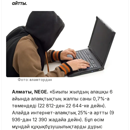
айтты.
Фото: ғаламтордан
Алматы, NEGE.
«Биылғы жылдың алғашқы 6
айында алаяқтықтың жалпы саны 0,7%-ға
төмендеді (22 812-ден 22 644-ке дейін).
Алайда интернет-алаяқтық 25%-ға артты (9
936-дан 12 390 жағдайға дейін). Бұл өсім
мұндай құқықбұзушылықтарды дұрыс