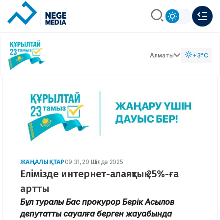
Алматы
+3°C
ЖАҢАЛЫҚТАР
09:31, 20 Шілде 2025
Елімізде интернет-алаяқтық 25%-ға
артты
Бұл туралы Бас прокурор Берік Асылов
депутаттық сауалға берген жауабында