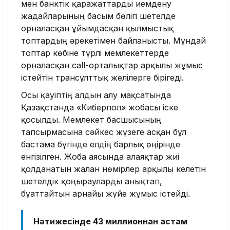
мен банктік қаражаттарды иемдену
жағдайларының басым бөлігі шетелде
орналасқан ұйымдасқан қылмыстық
топтардың әрекетімен байланысты. Мұндай
топтар көбіне түрлі мемлекеттерде
орналасқан call-орталықтар арқылы жұмыс
істейтін трансұлттық желілерге бірігеді.
Осы қауіптің алдын алу мақсатында
Қазақстанда «Киберпол» жобасы іске
қосылды. Мемлекет басшысының
тапсырмасына сәйкес жүзеге асқан бұл
бастама бүгінде елдің барлық өңірінде
енгізілген. Жоба аясында алаяқтар жиі
қолданатын жалған нөмірлер арқылы келетін
шетелдік қоңырауларды анықтап,
бұғаттайтын арнайы жүйе жұмыс істейді.
Нәтижесінде 43 миллионнан астам