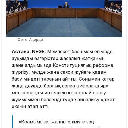
Фото: Ақорда
Астана, NEGE.
Мемлекет басшысы елімізде
ауқымды өзгерістер жасалып жатқанын
және алдымызда Конституциялық реформа
жүргізу, мүлде жаңа саяси жүйеге қадам
басу міндеті тұрғанын айтты. Сонымен қатар
жаңа дәуірде барлық салаға цифрландыру
мен жасанды интеллектіні жаппай енгізу
жұмысымен белсенді түрде айналысу қажет
екенін атап өтті.
«Қоғамымызға, жалпы елімізге заң