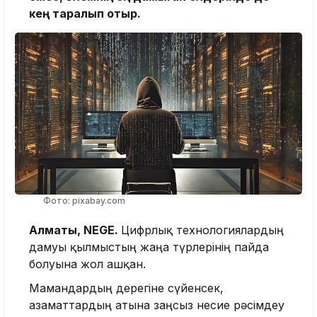
кең таралып отыр.
Фото: pixabay.com
Алматы, NEGE.
Цифрлық технологиялардың
дамуы қылмыстың жаңа түрлерінің пайда
болуына жол ашқан.
Мамандардың дерегіне сүйенсек,
азаматтардың атына заңсыз несие рәсімдеу