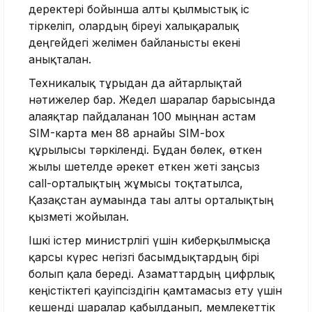
деректері бойынша алты қылмыстық іс
тіркеліп, олардың біреуі халықаралық
деңгейдегі желімен байланысты екені
анықталған.
Техникалық тұрғыдан да айтарлықтай
нәтижелер бар. Жедел шаралар барысында
алаяқтар пайдаланған 100 мыңнан астам
SIM-карта мен 88 арнайы SIM-box
құрылғысы тәркіленді. Бұдан бөлек, өткен
жылы шетелде әрекет еткен жеті заңсыз
call-орталықтың жұмысы тоқтатылса,
Қазақстан аумағында тағы алты орталықтың
қызметі жойылған.
Ішкі істер министрлігі үшін киберқылмысқа
қарсы күрес негізгі басымдықтардың бірі
болып қала береді. Азаматтардың цифрлық
кеңістіктегі қауіпсіздігін қамтамасыз ету үшін
кешенді шаралар қабылданып, мемлекеттік