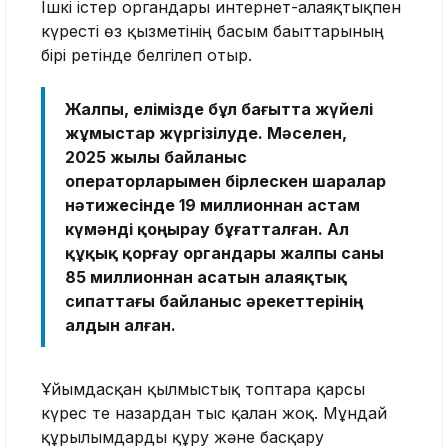
Ішкі істер органдары интернет-алаяқтықпен
күресті өз қызметінің басым бағыттарының
бірі ретінде белгілеп отыр.
Жалпы, елімізде бұл бағытта жүйелі
жұмыстар жүргізілуде. Мәселен,
2025 жылы байланыс
операторларымен бірлескен шаралар
нәтижесінде 19 миллионнан астам
күмәнді қоңырау бұғатталған. Ал
құқық қорғау органдары жалпы саны
85 миллионнан асатын алаяқтық
сипаттағы байланыс әрекеттерінің
алдын алған.
Ұйымдасқан қылмыстық топтарға қарсы
күрес те назардан тыс қалған жоқ. Мұндай
құрылымдарды құру және басқару