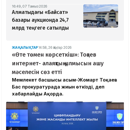
16:49, 07 Тамыз 2026
Алматыдағы «Байсат»
базары аукционда 24,7
млрд теңгеге сатылды
ЖАҢАЛЫҚТАР
14:58, 26 Қаңтар 2026
«Өте төмен көрсеткіш»: Тоқаев
интернет- алаяқтық қылмысын ашу
мәселесін сөз етті
Мемлекет басшысы Қасым-Жомарт Тоқаев
Бас прокуратурада жиын өткізді, деп
хабарлайды Ақорда.