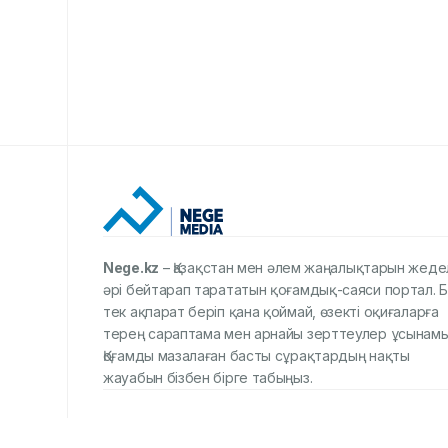
Nege.kz
– Қазақстан мен әлем жаңалықтарын жеде
әрі бейтарап тарататын қоғамдық-саяси портал. Б
тек ақпарат беріп қана қоймай, өзекті оқиғаларға
терең сараптама мен арнайы зерттеулер ұсынамы
Қоғамды мазалаған басты сұрақтардың нақты
жауабын бізбен бірге табыңыз.