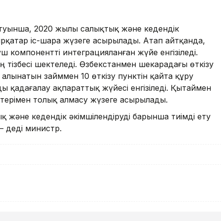
туынша, 2020 жылы салықтық және кедендік
бірқатар іс-шара жүзеге асырылады. Атап айтқанда,
ш компонентті интеграцияланған жүйе енгізіледі.
ң тізбесі шектеледі. Өзбекстанмен шекарадағы өткізу
 алынатын займмен 10 өткізу пунктін қайта құру
 қадағалау ақпараттық жүйесі енгізіледі. Қытаймен
терімен толық алмасу жүзеге асырылады.
 және кедендік әкімшілендіруді барынша тиімді ету
– деді министр.