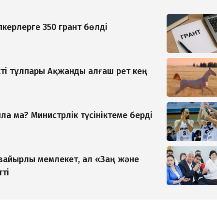
керлерге 350 грант бөлді
ті тұлпары Ақжанды алғаш рет кең
а ма? Министрлік түсініктеме берді
 зайырлы мемлекет, ал «Заң және
тті