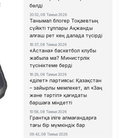
ң
бөлді
20:52, 08 Тамыз 2026
Танымал блогер Тоқаевтың
сүйікті тұлпары Ақжанды
алғаш рет кең далада түсірді
18:37, 08 Тамыз 2026
«Астана» баскетбол клубы
жабыла ма? Министрлік
түсініктеме берді
16:29, 08 Тамыз 2026
«Әділет» партиясы: Қазақстан
– зайырлы мемлекет, ал «Заң
және тәртіп» қағидаты
баршаға міндетті
10:58, 08 Тамыз 2026
Грантқа іліге алмағандарға
тағы бір мүмкіндік бар
09:42, 08 Тамыз 2026