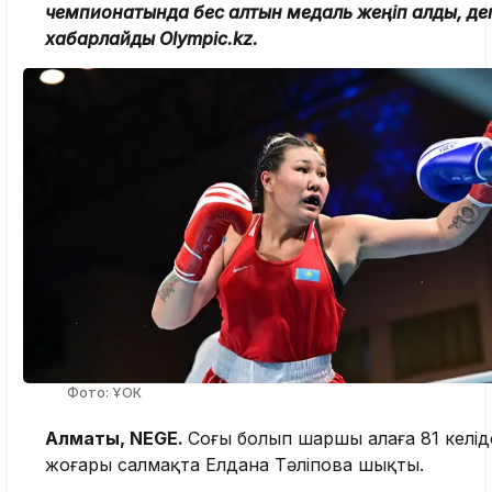
чемпионатында бес алтын медаль жеңіп алды, де
хабарлайды Olympic.kz.
Фото: ҰОК
Алматы, NEGE.
Соңғы болып шаршы алаңға 81 келі
жоғары салмақта Елдана Тәліпова шықты.