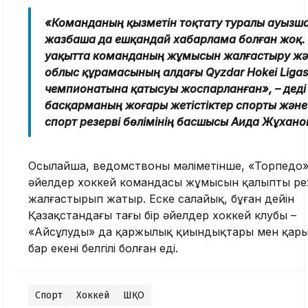
«Команданың қызметін тоқтату туралы ауызша
жазбаша да ешқандай хабарлама болған жоқ. Қа
уақытта команданың жұмысын жалғастыру жә
облыс құрамасының алдағы Qyzdar Hokei Liga
чемпионатына қатысуы жоспарланған», – деді
басқарманың жоғары жетістіктер спорты және
спорт резерві бөлімінің басшысы Аида Жұхано
Осылайша, ведомствоның мәліметінше, «Торпедо
әйелдер хоккей командасы жұмысын қалыпты р
жалғастырып жатыр. Еске салайық, бұған дейін
Қазақстандағы тағы бір әйелдер хоккей клубы –
«Айсұлудың» да қаржылық қиындықтары мен қар
бар екені белгілі болған еді.
Спорт
Хоккей
ШҚО