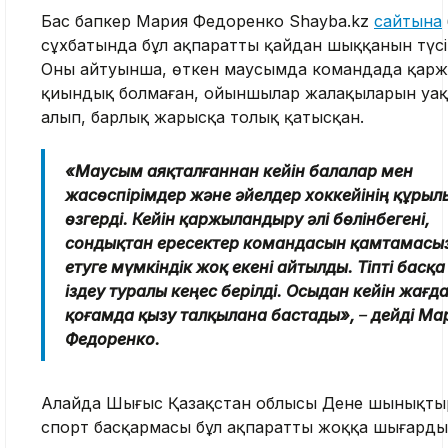
Бас бапкер Мария Федоренко Shayba.kz
сайтына
сұхбатында бұл ақпараттың қайдан шыққанын түсін
Оның айтуынша, өткен маусымда командада қар
қиындық болмаған, ойыншылар жалақыларын уа
алып, барлық жарысқа толық қатысқан.
«Маусым аяқталғаннан кейін балалар мен
жасөспірімдер және әйелдер хоккейінің құры
өзгерді. Кейін қаржыландыру әлі бөлінбегені,
сондықтан ересектер командасын қамтамасы
етуге мүмкіндік жоқ екені айтылды. Тіпті басқа
іздеу туралы кеңес берілді. Осыдан кейін жағд
қоғамда қызу талқылана бастады»,
–
дейді Ма
Федоренко.
Алайда Шығыс Қазақстан облысы Дене шынықты
спорт басқармасы бұл ақпаратты жоққа шығарды