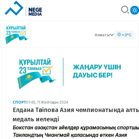
Алматы
+3°C
СПОРТ
01:45, 11 Желтоқсан 2024
Елдана Тәліпова Азия чемпионатында алт
медаль иеленді
Бокстан Қазақстан әйелдер құрамасының спортш
Таиландтың Чиангмай қаласында өткен Азия