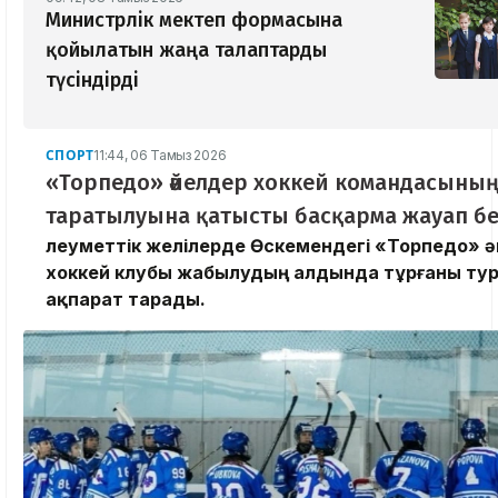
Министрлік мектеп формасына
қойылатын жаңа талаптарды
түсіндірді
СПОРТ
11:44, 06 Тамыз 2026
«Торпедо» әйелдер хоккей командасыны
таратылуына қатысты басқарма жауап бе
Әлеуметтік желілерде Өскемендегі «Торпедо» 
хоккей клубы жабылудың алдында тұрғаны ту
ақпарат тарады.