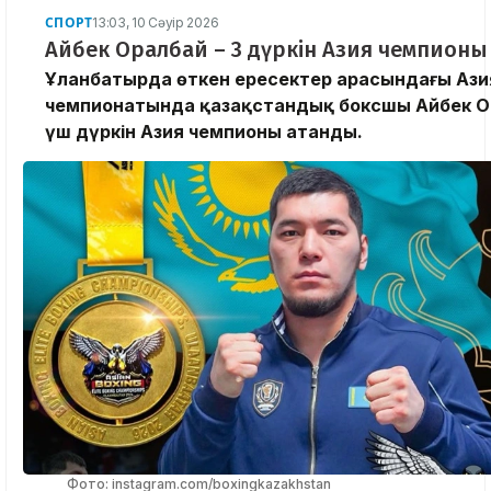
СПОРТ
13:03, 10 Сәуір 2026
Айбек Оралбай – 3 дүркін Азия чемпионы
Ұланбатырда өткен ересектер арасындағы Ази
чемпионатында қазақстандық боксшы Айбек О
үш дүркін Азия чемпионы атанды.
Фото: instagram.com/boxingkazakhstan