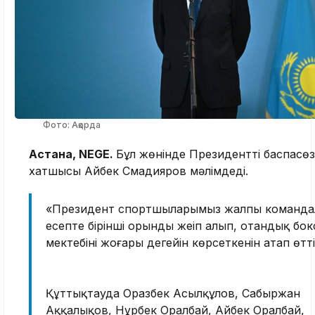
Фото: Ақорда
Астана, NEGE.
Бұл жөнінде Президенттің баспасөз
хатшысы Айбек Смадияров мәлімдеді.
«Президент спортшыларымыз жалпы команда
есепте бірінші орынды жеңіп алып, отандық бок
мектебінің жоғары деңгейін көрсеткенін атап өтті
Құттықтауда Оразбек Асылқұлов, Сабыржан
Аққалықов, Нұрбек Оралбай, Айбек Оралбай,