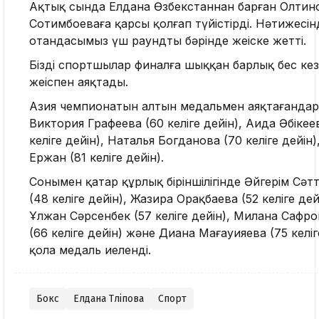
Ақтық сында Елдана Өзбекстаннан барған Олтин
Сотимбоеваға қарсы қолғап түйістірді. Нәтижесін
отандасымыз үш раундтың бәрінде жеңіске жетті.
Біздің спортшылар финалға шыққан барлық бес кез
жеңіспен аяқтады.
Азия чемпионатын алтын медальмен аяқтағандар
Виктория Графеева (60 келіге дейін), Аида Әбікее
келіге дейін), Наталья Богданова (70 келіге дейін)
Ержан (81 келіге дейін).
Сонымен қатар құрлық біріншілігінде Әйгерім Сәтт
(48 келіге дейін), Жазира Орақбаева (52 келіге дей
Ұлжан Сәрсенбек (57 келіге дейін), Милана Сафр
(66 келіге дейін) және Диана Мағауияева (75 келіг
қола медаль иеленді.
Бокс
Елдана Тәліпова
Спорт