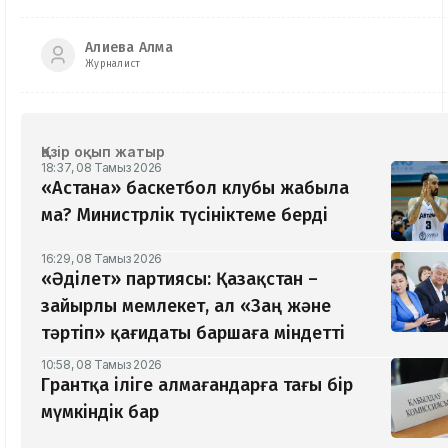
Алиева Алма
Журналист
Қазір оқып жатыр
18:37, 08 Тамыз 2026
«Астана» баскетбол клубы жабыла
ма? Министрлік түсініктеме берді
16:29, 08 Тамыз 2026
«Әділет» партиясы: Қазақстан –
зайырлы мемлекет, ал «Заң және
тәртіп» қағидаты баршаға міндетті
10:58, 08 Тамыз 2026
Грантқа іліге алмағандарға тағы бір
мүмкіндік бар