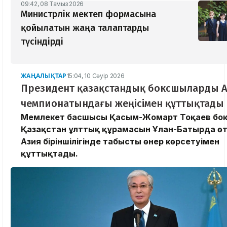
09:42, 08 Тамыз 2026
Министрлік мектеп формасына
қойылатын жаңа талаптарды
түсіндірді
ЖАҢАЛЫҚТАР
15:04, 10 Сәуір 2026
Президент қазақстандық боксшыларды 
чемпионатындағы жеңісімен құттықтады
Мемлекет басшысы Қасым-Жомарт Тоқаев бо
Қазақстан ұлттық құрамасын Ұлан-Батырда ө
Азия біріншілігінде табысты өнер көрсетуімен
құттықтады.