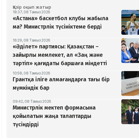
Қазір оқып жатыр
18:37, 08 Тамыз 2026
«Астана» баскетбол клубы жабыла
ма? Министрлік түсініктеме берді
16:29, 08 Тамыз 2026
«Әділет» партиясы: Қазақстан –
зайырлы мемлекет, ал «Заң және
тәртіп» қағидаты баршаға міндетті
10:58, 08 Тамыз 2026
Грантқа іліге алмағандарға тағы бір
мүмкіндік бар
09:42, 08 Тамыз 2026
Министрлік мектеп формасына
қойылатын жаңа талаптарды
түсіндірді