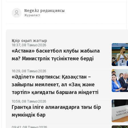
Nege.kz редакциясы
Журналист
Қазір оқып жатыр
18:37, 08 Тамыз 2026
«Астана» баскетбол клубы жабыла
ма? Министрлік түсініктеме берді
16:29, 08 Тамыз 2026
«Әділет» партиясы: Қазақстан –
зайырлы мемлекет, ал «Заң және
тәртіп» қағидаты баршаға міндетті
10:58, 08 Тамыз 2026
Грантқа іліге алмағандарға тағы бір
мүмкіндік бар
09:42, 08 Тамыз 2026