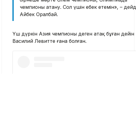
чемпионы атану. Сол үшін еңбек етемін», – дейд
Айбек Оралбай.
Үш дүркін Азия чемпионы деген атақ бұған дейін
Василий Левитте ғана болған.