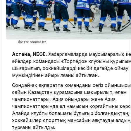
Фото: shaiba.kz
Астана, NEGE.
Хабарламаларда маусымаралық ке
әйелдер командасы «Торпедо» клубының құрылы
шығарылып, хоккейшілердің кәсіби деңгейде ойнау
мүмкіндігінен айырылғаны айтылған.
Сондай-ақ ақпаратта команданың сегіз ойыншыс
сайын Қазақстан құрамасына шақырылып, әлем
чемпионаттары, Азия ойындары және Азия
чемпионаттарында ел намысын қорғайтыны көрсе
Алайда клубтың болашағы бұлыңғыр болғандықтан, 
хоккейшілер спорттық мансабын аяқтаудың алдын
тұрғаны айтылды.