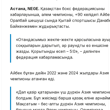
Астана, NEGE.
Қазақстан бокс федерациясының
хабарлауынша, әлем чемпионы, +90 келідегі Айбе
Оралбай шешуші сында Қытай спортшысы Данаб
Байкенжемен жұдырықтасты.
«Отандасымыз жекпе-жекте қарсыласына ауы
соққыларын дарытып, әр раундты өз еншісіне
жазды. Қорытынды есеп – 5:0», – делінген
федерация хабарламасында.
Айбек бұған дейін 2022 және 2024 жылдары Азия
чемпионы атанған еді.
«Дәл қазір қатарынан үш дүркін Азия чемпион
болдым. Бұл жеңісімді барша қазақ еліне арнай
Мақсатым – бес-алты дүркін Азия чемпионы,
бірнеше мәрте Әлем чемпионы, Олимпиада