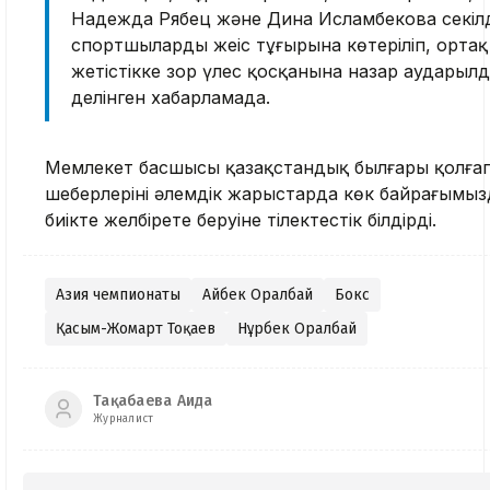
Надежда Рябец және Дина Исламбекова секілд
спортшылардың жеңіс тұғырына көтеріліп, ортақ
жетістікке зор үлес қосқанына назар аударылд
делінген хабарламада.
Мемлекет басшысы қазақстандық былғары қолға
шеберлерінің әлемдік жарыстарда көк байрағымы
биікте желбірете беруіне тілектестік білдірді.
Азия чемпионаты
Айбек Оралбай
Бокс
Қасым-Жомарт Тоқаев
Нұрбек Оралбай
Тақабаева Аида
Журналист