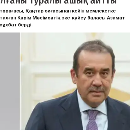
алғаны туралы ашық айтты
ы төрағасы, Қаңтар оқиғасынан кейін мемлекетке
талған Кәрім Мәсімовтің экс-күйеу баласы Азамат
сұхбат берді.