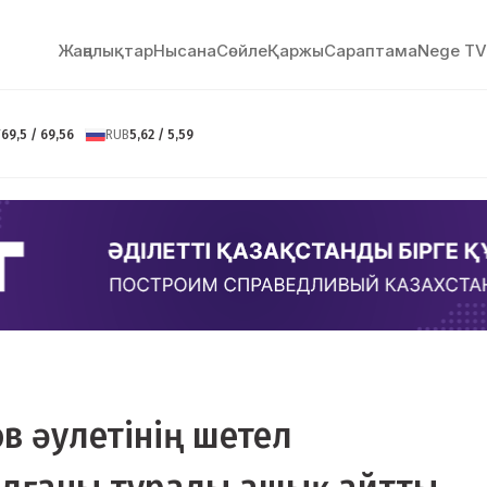
Жаңалықтар
Нысана
Сөйлe
Қаржы
Сараптама
Nege TV
Y
69,5 / 69,56
RUB
5,62 / 5,59
ов әулетінің шетел