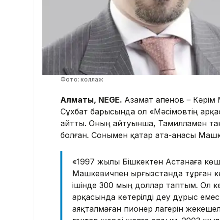
Фото: коллаж
Алматы, NEGE.
Азамат Қапенов – Кәрім
Сұхбат барысында ол «Мәсімовтің арқа
айтты. Оның айтуынша, Тамилламен тан
болған. Сонымен қатар ата-анасы Маш
«1997 жылы Бішкектен Астанаға көші
Машкевичпен Қырғызстанда тұрған к
ішінде 300 мың доллар таптым. Ол к
арқасында көтерілді деу дұрыс ем
аяқталмаған пионер лагерін жекешел