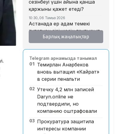
сезінбеуі үшін айына қанша
қаржыны қажет етеді?
10:30, 06 Тамыз 2026
Астанада ер адам темекі
тұтатқан сіріңкесін лақтырып,
Барлық жаңалықтар
тұрақта тұрған көлікті өртеп
жіберген
10:15, 06 Тамыз 2026
Telegram арнамызда танымал
Блогер Қайсар Қамза
і.
01
Темирлан Анарбеков
Вьетнамнан Қазақстанға
н
вновь вытащил «Кайрат»
жеткізіліп жатыр
ы
в серии пенальти
09:52, 06 Тамыз 2026
FIFA 4,2 млрд долларлық
02
Утечку 4,2 млн записей
жобаға байланысты кешірім
Daryn.online не
сұрады
подтвердили, но
компанию оштрафовали
09:12, 06 Тамыз 2026
Теледебат кезінде
03
Прокуратура защитила
депутаттыққа кандидатқа
интересы компании
Ленин туралы сұрақ қойылды