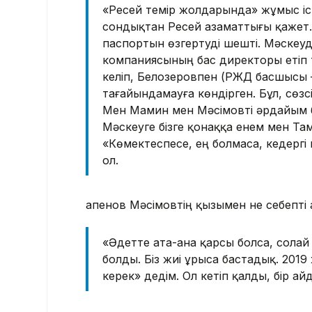
«Ресей темір жолдарында» жұмыс іст
сондықтан Ресей азаматтығы қажет.
паспортын өзгертуді шешті. Мәскеу
компаниясының бас директоры етіп 
келіп, Белозеровпен (РЖД басшысы – 
тағайындамауға көндірген. Бұл, сөзс
Мен Мамин мен Мәсімовті әрдайым б
Мәскеуге бізге қонаққа енем мен Та
«Көмектеспесе, ең болмаса, кедергі к
ол.
Қапенов Мәсімовтің қызымен не себепті
«Әдетте ата-ана қарсы болса, солай
болды. Біз жиі ұрыса бастадық. 201
керек» дедім. Ол кетіп қалды, бір ай