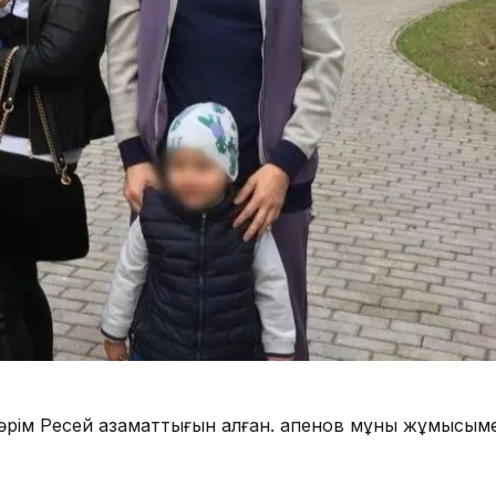
әрім Ресей азаматтығын алған. Қапенов мұны жұмысым