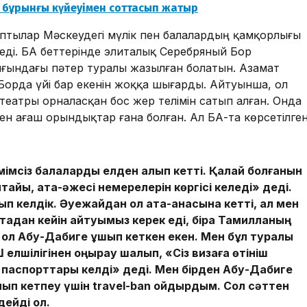
ы бұрынғы күйеуімен соттасып жатыр
птылар Мәскеудегі мүлік пен балалардың қамқорлығы
еді. БАҚ беттерінде элиталық Серебряный Бор
ығындағы пәтер туралы жазылған болатын. Азамат
Борда үйі бар екенін жоққа шығарды. Айтуынша, ол
еатры орналасқан бос жер телімін сатып алған. Онда
мен ағаш орындықтар ғана болған. Ал БАҚ-та көрсетілге
мімсіз балаларды елден алып кетті. Қалай болғанын
тайық, ата-әжесі немерелерін көргісі келеді» деді.
шып келдік. Әуежайдан ол ата-анасына кетті, ал мен
аптадан кейін қайтуымыз керек еді, бірақ Тамилланың
 ол Абу-Дабиге ұшып кеткен екен. Мен бұл туралы
 елшілігінен қоңырау шалып, «Сіз визаға өтініш
 паспорттары келді» деді. Мен бірден Абу-Дабиге
лып кетпеу үшін travel-ban қойдырдым. Сол сәттен
дейді ол.