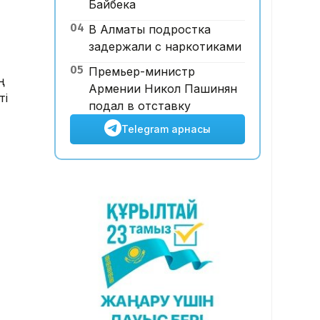
Байбека
19:40, 05 Тамыз 2026
04
В Алматы подростка
Қазақстан мен Ресейдің келесі
задержали с наркотиками
медиафорумы Астанада
өтеді
05
Премьер-министр
ң
Армении Никол Пашинян
ті
подал в отставку
Telegram арнасы