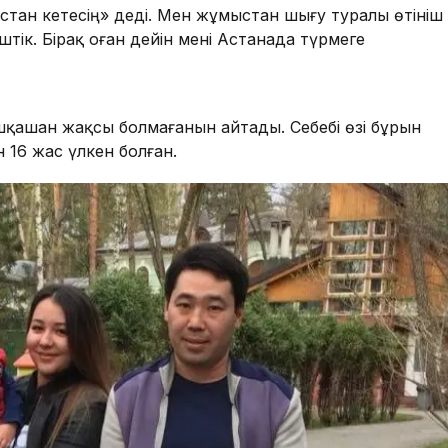
стан кетесің» деді. Мен жұмыстан шығу туралы өтініш
тік. Бірақ оған дейін мені Астанада түрмеге
қашан жақсы болмағанын айтады. Себебі өзі бұрын
 16 жас үлкен болған.