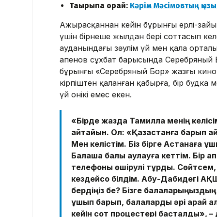
Тақырыпқа орай:
Кәрім Мәсімовтың қыз
Ажырасқаннан кейін бұрынғы ерлі-зайы
үшін бірнеше жылдан бері соттасып кел
ауданындағы зәулім үй мен қала ортал
Қапенов сұхбат барысында Серебряный 
бұрынғы «Серебряный Бор» жазғы кинот
кірпіштен қаланған қабырға, бір будка 
үй онікі емес екен.
«Бірде жазда Тамилла менің келісі
айтайын. Ол: «Қазақстанға барып қай
Мен келістім. Біз бірге Астанаға ұ
Балқашқа балық аулауға кеттім. Бір 
телефоны өшірулі тұрды. Сөйтсем,
кездейсоқ білдім. Абу-Дабидегі АҚШ
бердіңіз бе? Бізге балаларыңыздың
ұшып барып, балаларды әрі қарай а
кейін сот процестері басталды», – 