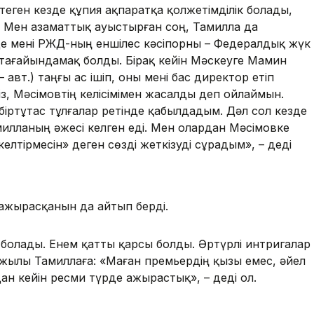
еген кезде құпия ақпаратқа қолжетімділік болады,
 Мен азаматтық ауыстырған соң, Тамилла да
де мені РЖД-ның еншілес кәсіпорны – Федералдық жүк
тағайындамақ болды. Бірақ кейін Мәскеуге Мамин
авт.) таңғы ас ішіп, оны мені бас директор етіп
із, Мәсімовтің келісімімен жасалды деп ойлаймын.
іртұтас тұлғалар ретінде қабылдадым. Дәл сол кезде
милланың әжесі келген еді. Мен олардан Мәсімовке
елтірмесін» деген сөзді жеткізуді сұрадым», – деді
 ажырасқанын да айтып берді.
 болады. Енем қатты қарсы болды. Әртүрлі интригалар
9 жылы Тамиллаға: «Маған премьердің қызы емес, әйел
дан кейін ресми түрде ажырастық», – деді ол.