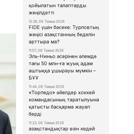
қойылатын талаптарды
жеңілдетті
12:28, 06 Тамыз 2026
​FIDE үшін бәсеке: Турловтың
жеңісі Қазақстанның беделін
арттыра ма?
11:57, 06 Тамыз 2026
Эль-Ниньо әсерінен әлемде
тағы 50 млн-ға жуық адам
аштыққа ұшырауы мүмкін –
БҰҰ
11:44, 06 Тамыз 2026
«Торпедо» әйелдер хоккей
командасының таратылуына
қатысты басқарма жауап
берді
11:23, 06 Тамыз 2026
Қазақстандықтар өзін кедей