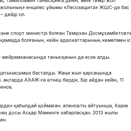
ы, Тамилламен танысқанға дейін, мені темір жол
ір жолының» еншілес ұйымы «Лесозащита» ЖШС-де бас
 дейді ол.
және спорт министрі болған Темірхан Досмұхамбетовті
қамауда болғанын, кейін адвокаттарының көмегімен іс
 мейрамханасында танысқанын да еске алды.
қатынасымыз басталды. Жаңа жыл қарсаңында
 Қаңтарда АХАЖ-ға өтініш бердік. Бір айдан кейін, 11
пенов.
ірден қабылдай қоймаған. Қапеновтің айтуынша, Кәрім
нің досы Асқар Маминге хабарласқан. 2013 жылы
ған.