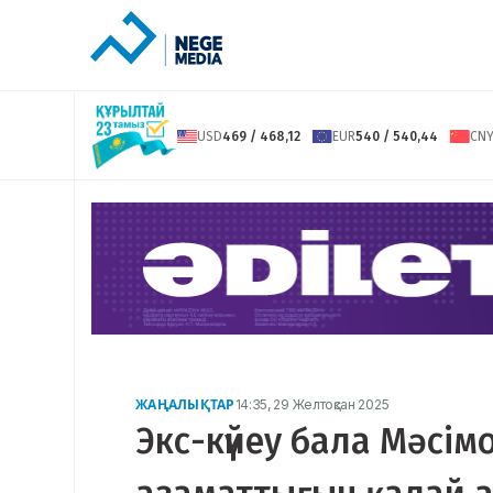
USD
469 / 468,12
EUR
540 / 540,44
CN
ЖАҢАЛЫҚТАР
14:35, 29 Желтоқсан 2025
Экс-күйеу бала Мәсім