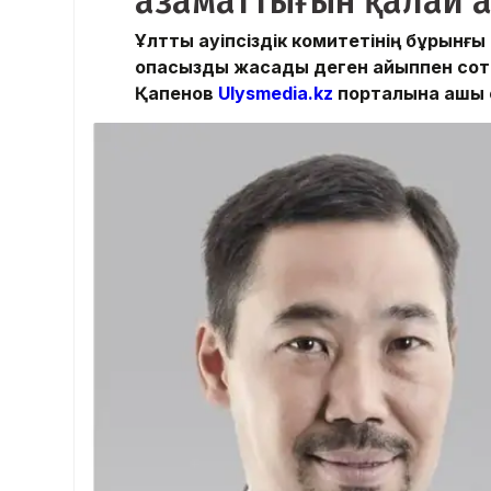
азаматтығын қалай 
Ұлттық қауіпсіздік комитетінің бұрынғ
опасыздық жасады деген айыппен сот
Қапенов
Ulysmedia.kz
порталына ашық 