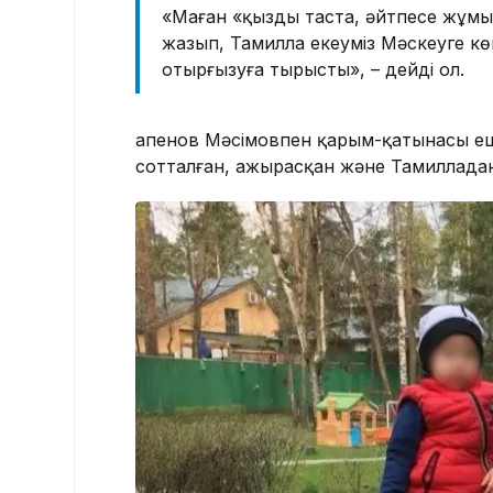
«Маған «қызды таста, әйтпесе жұмы
жазып, Тамилла екеуміз Мәскеуге көш
отырғызуға тырысты», – дейді ол.
Қапенов Мәсімовпен қарым-қатынасы еш
сотталған, ажырасқан және Тамилладан