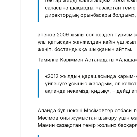
гектар жерді жалға алдым. 2003 жыл
саласына шақырды. «Қазақстан тем
директордың орынбасары болдым», –
Қапенов 2009 жылы сол кездегі туризм 
ұлы қатысқан жанжалдан кейін үш жыл 
жеңіп, бостандыққа шыққанын айтты.
Тамилла Кәріммен Астанадағы «Алаша»
«2012 жылдың қарашасында қарым-
үйленуге ұсыныс жасадым, ол келісті.
ақпанда некемізді қидық», – дейді Қа
Алайда бұл некені Мәсімовтер отбасы б
Мәсімов оны жұмыстан шығару үшін өзі
Мамин «Қазақстан темір жолын» басқар