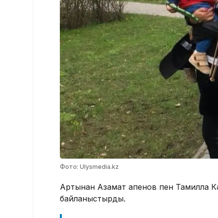
Фото: Ulysmedia.kz
Артынан Азамат Қапенов пен Тамилла К
байланыстырды.