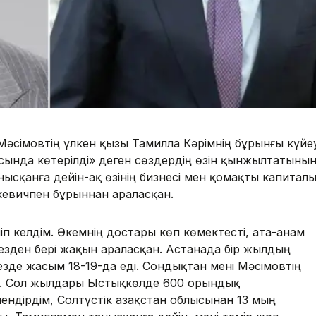
 Мәсімовтің үлкен қызы Тамилла Кәрімнің бұрынғы күйеу
сында көтерілді» деген сөздердің өзін қынжылтатыны
ысқанға дейін-ақ өзінің бизнесі мен қомақты капитал
кевичпен бұрыннан араласқан.
п келдім. Әкемнің достары көп көмектесті, ата-анам
езден бері жақын араласқан. Астанада бір жылдың
езде жасым 18-19-да еді. Сондықтан мені Мәсімовтің
ес. Сол жылдары Ыстықкөлде 600 орындық
ендірдім, Солтүстік Қазақстан облысынан 13 мың