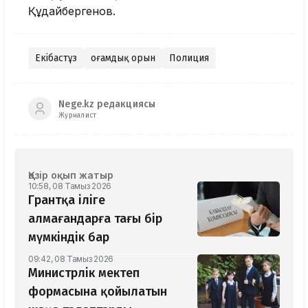
Құдайбергенов.
Екібастұз
Қоғамдық орын
Полиция
Nege.kz редакциясы
Журналист
Қазір оқып жатыр
10:58, 08 Тамыз 2026
Грантқа іліге
алмағандарға тағы бір
мүмкіндік бар
09:42, 08 Тамыз 2026
Министрлік мектеп
формасына қойылатын