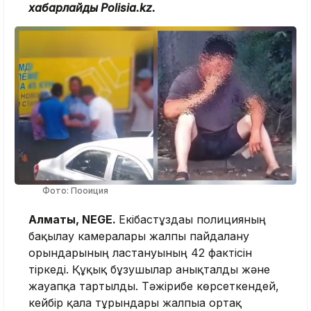
хабарлайды Polisia.kz.
Фото: Пооиция
Алматы, NEGE.
Екібастұздағы полицияның
бақылау камералары жалпы пайдалану
орындарының ластануының 42 фактісін
тіркеді. Құқық бұзушылар анықталды және
жауапқа тартылды. Тәжірибе көрсеткендей,
кейбір қала тұрғындары жалпыға ортақ