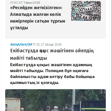
17:47, 07 Тамыз 2026
«Ресейден жеткізілген»:
Алматыда жалған көлік
нөмірлерін сатқан тұрғын
ұсталды
ЖАҢАЛЫҚТАР
17:31, 27 Шілде 2026
Екібастұзда қоқыс жәшігінен әйелдің
мәйіті табылды
Екібастұзда қоқыс жәшігінен адамның
мәйіті табылды. Полиция бұл оқиғаға
байланысты адам өлтіру бабы бойынша
қылмыстық іс қозғады.