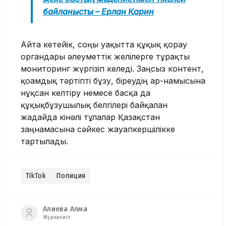
байланысты – Ерлан Қарин
Айта кетейік, соңғы уақытта құқық қорғау
органдары әлеуметтік желілерге тұрақты
мониторинг жүргізіп келеді. Заңсыз контент,
қоғамдық тәртіпті бұзу, біреудің ар-намысына
нұқсан келтіру немесе басқа да
құқықбұзушылық белгілері байқалған
жағдайда кінәлі тұлғалар Қазақстан
заңнамасына сәйкес жауапкершілікке
тартылады.
TikTok
Полиция
Алиева Алма
Журналист