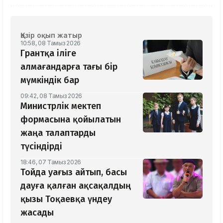
Қазір оқып жатыр
10:58, 08 Тамыз 2026
Грантқа іліге
алмағандарға тағы бір
мүмкіндік бар
09:42, 08 Тамыз 2026
Министрлік мектеп
формасына қойылатын
жаңа талаптарды
түсіндірді
18:46, 07 Тамыз 2026
Тойда уағыз айтып, басы
дауға қалған ақсақалдың
қызы Тоқаевқа үндеу
жасады