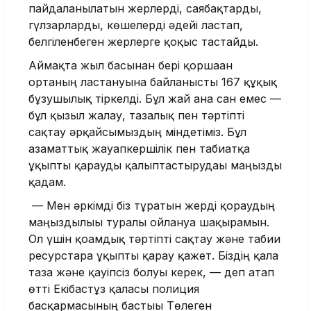
пайдаланылатын жерлерді, саябақтарды,
гүлзарларды, көшелерді әдейі ластап,
белгіленбеген жерлерге қоқыс тастайды.
Аймақта жыл басынан бері қоршаған
ортаның ластануына байланысты 167 құқық
бұзушылық тіркелді. Бұл жай ғана сан емес —
бұл қызыл жалау, тазалық пен тәртіпті
сақтау әрқайсымыздың міндетіміз. Бұл
азаматтық жауапкершілік пен табиғатқа
ұқыпты қарауды қалыптастырудағы маңызды
қадам.
— Мен әркімді біз тұратын жерді қорғаудың
маңыздылығы туралы ойлануға шақырамын.
Ол үшін қоғамдық тәртіпті сақтау және табиғи
ресурстарға ұқыпты қарау қажет. Біздің қала
таза және қауіпсіз болуы керек, — деп атап
өтті Екібастұз қаласы полиция
басқармасының бастығы Төлеген