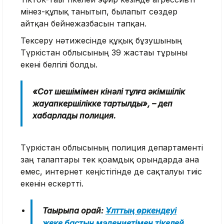
мінез-құлық танытып, былапыт сөздер
айтқан бейнежазбасын тапқан.
Тексеру нәтижесінде құқық бұзушының
Түркістан облысының 39 жастағы тұрғыны
екені белгілі болды.
«Сот шешімімен кінәлі тұлға әкімшілік
жауапкершілікке тартылды», – деп
хабарлады полиция.
Түркістан облысының полиция департаменті
заң талаптары тек қоғамдық орындарда ғана
емес, интернет кеңістігінде де сақталуы тиіс
екенін ескертті.
Тақырыпқа орай:
Ұлттың өркендеуі
жеке бастың мәдениетімен тікелей