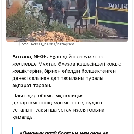
Фото: ekibas_babka/Instagram
Астана, NEGE.
Бұған дейін әлеуметтік
желілерде Мұхтар Әуезов көшесіндегі қоқыс
жәшіктерінің бірінен әйелдің бөлшектенген
денесі салынған қап табылғаны туралы
ақпарат тараған.
Павлодар облыстық полиция
департаментінің мәліметінше, күдікті
ұсталып, уақытша ұстау изоляторына
қамалды.
«Оқиғаның қалай болғаны мен оған не