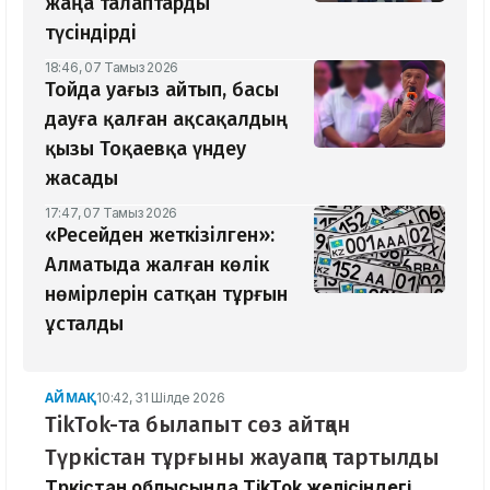
жаңа талаптарды
түсіндірді
18:46, 07 Тамыз 2026
Тойда уағыз айтып, басы
дауға қалған ақсақалдың
қызы Тоқаевқа үндеу
жасады
17:47, 07 Тамыз 2026
«Ресейден жеткізілген»:
Алматыда жалған көлік
нөмірлерін сатқан тұрғын
ұсталды
АЙМАҚ
10:42, 31 Шілде 2026
TikTok-та былапыт сөз айтқан
Түркістан тұрғыны жауапқа тартылды
Түркістан облысында TikTok желісіндегі