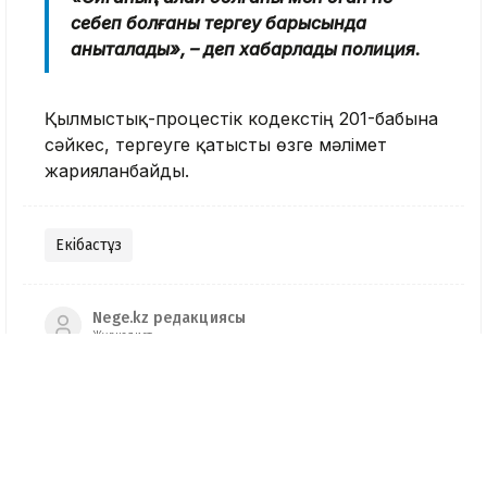
себеп болғаны тергеу барысында
анықталады», – деп хабарлады полиция.
Қылмыстық-процестік кодекстің 201-бабына
сәйкес, тергеуге қатысты өзге мәлімет
жарияланбайды.
Екібастұз
Nege.kz редакциясы
Журналист
Қазір оқып жатыр
10:58, 08 Тамыз 2026
Грантқа іліге