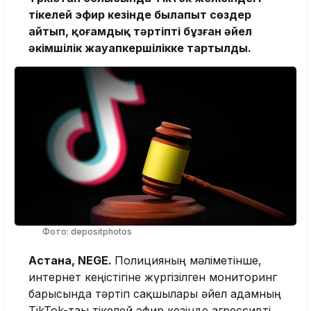
тікелей эфир кезінде былапыт сөздер
айтып, қоғамдық тәртіпті бұзған әйел
әкімшілік жауапкершілікке тартылды.
Фото: depositphotos
Астана, NEGE.
Полицияның мәліметінше,
интернет кеңістігіне жүргізілген мониторинг
барысында тәртіп сақшылары әйел адамның
TikTok-тағы тікелей эфир кезінде агрессивті