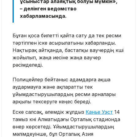
ұсыныстар алаяқтық болуы мүмкін»,
– делінген ведомство
хабарламасында.
Бұған қоса билетті қайта сату да тек ресми
тәртіппен іске асырылатыны хабарланды.
Нақтырақ айтқанда, бастапқы ваучердің күші
жойылып, жаңа иесіне жаңа ваучер
рәсімделеді.
Полицейлер бейтаныс адамдарға ақша
аудармауға және ақпаратты тек
ұйымдастырушылардың ресми арналары
арқылы тексеруге кеңес береді.
Еске салсақ, әлемдік жұлдыз
Канье Уэст
14
тамыз күні Алматыдағы Орталық стадионда
өнер көрсетеді. Ұйымдастырушылардың
мәлімдеуінше, бұл Орталық Азия