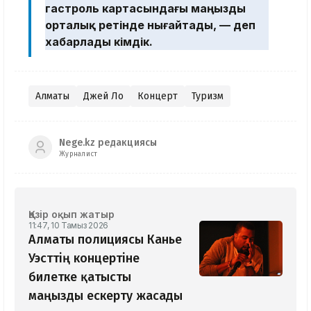
гастроль картасындағы маңызды
орталық ретінде нығайтады, — деп
хабарлады әкімдік.
Алматы
Джей Ло
Концерт
Туризм
Nege.kz редакциясы
Журналист
Қазір оқып жатыр
11:47, 10 Тамыз 2026
Алматы полициясы Канье
Уэсттің концертіне
билетке қатысты
маңызды ескерту жасады