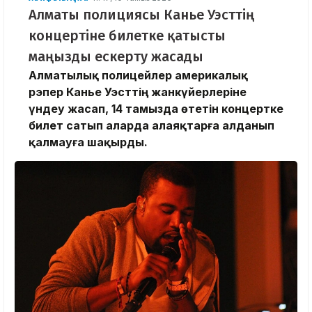
Алматы полициясы Канье Уэсттің
концертіне билетке қатысты
маңызды ескерту жасады
Алматылық полицейлер америкалық
рэпер Канье Уэсттің жанкүйерлеріне
үндеу жасап, 14 тамызда өтетін концертке
билет сатып аларда алаяқтарға алданып
қалмауға шақырды.