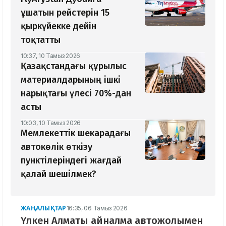
ұшатын рейстерін 15
қыркүйекке дейін
тоқтатты
10:37, 10 Тамыз 2026
Қазақстандағы құрылыс
материалдарының ішкі
нарықтағы үлесі 70%-дан
асты
10:03, 10 Тамыз 2026
Мемлекеттік шекарадағы
автокөлік өткізу
пунктілеріндегі жағдай
қалай шешілмек?
ЖАҢАЛЫҚТАР
16:35, 06 Тамыз 2026
Үлкен Алматы айналма автожолымен