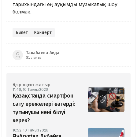
тарихындағы ең ауқымды музыкалық шоу
болмақ.
Билет
Концерт
Тақабаева Аида
Журналист
Қазір оқып жатыр
11:46, 10 Тамыз 2026
Қазақстанда смартфон
сату ережелері өзгерді:
тұтынушы нені білуі
керек?
10:52, 10 Тамыз 2026
FlyArystan Дубайға