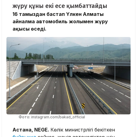
жүру құны екі есе қымбаттайды
16 тамыздан бастап Үлкен Алматы
айналма автомобиль жолымен жүру
ақысы өседі.
Фото: instagram.com/bakad_official
Астана, NEGE.
Көлік министрлігі бекіткен