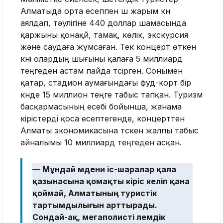
Алматыда орта есеппен үш жарым күн
аялдап, тәулігіне 440 доллар шамасында
қаржыны қонақүй, тамақ, көлік, экскурсия
және саудаға жұмсаған. Тек концерт өткен
күні олардың шығыны қалаға 5 миллиард
теңгеден астам пайда түсірген.
Сонымен
қатар, стадион аумағындағы фуд-корт бір
күнде 15 миллион теңге табыс тапқан. Туризм
басқармасының есебі бойынша, жанама
кірістерді қоса есептегенде, концерттен
Алматы экономикасына түскен жалпы табыс
айналымы 10 миллиард теңгеден асқан.
— Мұндай мәдени іс-шаралар қала
қазынасына қомақты кіріс әкеліп қана
қоймай, Алматының туристік
тартымдылығын арттырады.
Сондай-ақ, мегаполисті әлемдік