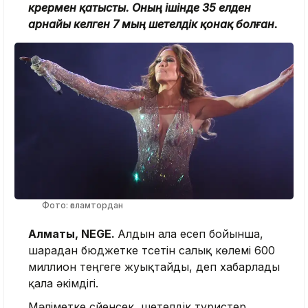
көрермен қатысты. Оның ішінде 35 елден
арнайы келген 7 мың шетелдік қонақ болған.
Фото: ғаламтордан
Алматы, NEGE.
Алдын ала есеп бойынша,
шарадан бюджетке түсетін салық көлемі 600
миллион теңгеге жуықтайды, деп хабарлады
қала әкімдігі.
Мәліметке сүйенсек, шетелдік туристер