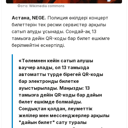
Фото: Wikimedia commons
Астана, NEGE.
Полиция өкілдері концерт
билеттерін тек ресми сервистер арқылы
сатып алуды ұсынады. Сондай-ақ 13
тамызға дейін QR-коды бар билет ешкімге
берілмейтіні ескертілді.
«Төлемнен кейін сатып алушы
ваучер алады, ол 13 тамызда
автоматты түрде бірегей QR-коды
бар электронды билетке
ауыстырылады. Маңызды: 13
тамызға дейін QR-коды бар дайын
билет ешкімде болмайды.
Сондықтан қолдан, әлеуметтік
желілер мен мессенджерлер арқылы
"дайын билет" сату туралы