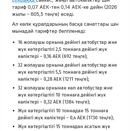
бұйрыққа
сәйкес, жеңіл автокөліктер үшін
тариф 0,07 АЕК-тен 0,14 АЕК-ке дейін (2026
жылы – 605,5 теңге) өседі.
Ал көлік құралдарының басқа санаттары үшін
мынадай тарифтер белгіленеді:
16 жолаушы орнына дейінгі автобустар және
жүк көтергіштігі 2,5 тоннаға дейінгі жүк
көліктері – 0,16 АЕК (692 теңге);
32 жолаушы орнына дейінгі автобустар және
жүк көтергіштігі 5,5 тоннаға дейінгі жүк
көліктері – 0,28 АЕК (1211 теңге);
32 жолаушы орнынан көп автобустар және
жүк көтергіштігі 10 тоннаға дейінгі жүк
көліктері – 0,32 АЕК (1384 теңге);
Жүк көтергіштігі 10 тоннадан 15 тоннаға
дейінгі жүк көліктері – 0,4 АЕК (1730 теңге);
Жүк көтергіштігі 15 тоннадан асатын жүк