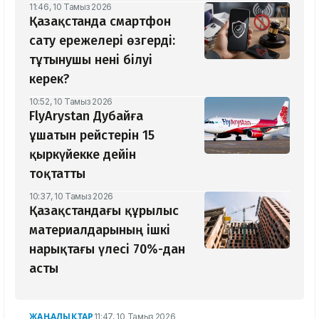
11:46, 10 Тамыз 2026
Қазақстанда смартфон
сату ережелері өзгерді:
тұтынушы нені білуі
керек?
10:52, 10 Тамыз 2026
FlyArystan Дубайға
ұшатын рейстерін 15
қыркүйекке дейін
тоқтатты
10:37, 10 Тамыз 2026
Қазақстандағы құрылыс
материалдарының ішкі
нарықтағы үлесі 70%-дан
асты
ЖАҢАЛЫҚТАР
11:47, 10 Тамыз 2026