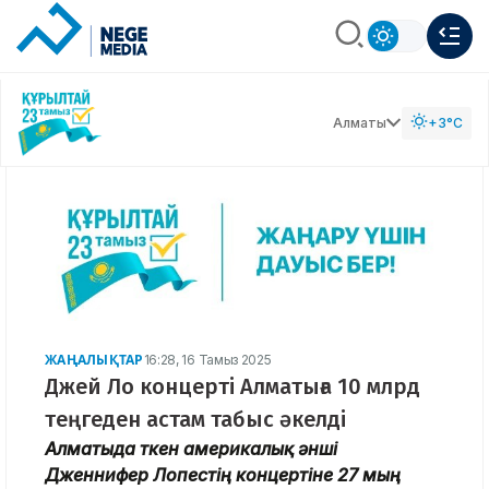
Алматы
+3°C
ЖАҢАЛЫҚТАР
16:28, 16 Тамыз 2025
Джей Ло концерті Алматыға 10 млрд
теңгеден астам табыс әкелді
Алматыда өткен америкалық әнші
Дженнифер Лопестің концертіне 27 мың