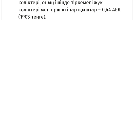
көліктері, оның ішінде тіркемелі жүк
көліктері мен ершікті тартқыштар – 0,44 АЕК
(1903 теңге).
Алматы облысының Талғар, Қарасай, Іле
аудандарының елді мекендерінде тіркелген
автокөлік құралдары үшін бір ай немесе бір
жыл мерзімге белгіленген абоненттік төлем
де қымбаттайды. Соның ішінде жеңіл
автокөлік үшін бір айға арналған абонент 0,5
АЕК (2162 теңге) деп белгіленсе, бір жылға
арналған төлем 5 АЕК (21 625 теңге) деп
бекітілді.
Ал алдын ала төлем жасаған
пайдаланушыларға тарифтің 50%
мөлшерінде жеңілдік беріледі.
Ақылы жол
Алматы