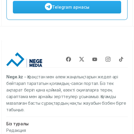
Telegram арнасы
Nege.kz
– Қазақстан мен әлем жаңалықтарын жедел әрі
бейтарап тарататын қоғамдық-саяси портал. Біз тек
ақпарат беріп қана қоймай, өзекті оқиғаларға терең
сараптама мен арнайы зерттеулер ұсынамыз. Қоғамды
мазалаған басты сұрақтардың нақты жауабын бізбен бірге
табыңыз.
Біз туралы
Редакция