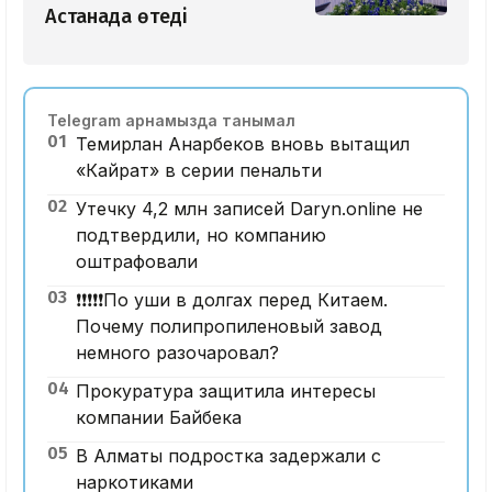
Астанада өтеді
Telegram арнамызда танымал
01
Темирлан Анарбеков вновь вытащил
«Кайрат» в серии пенальти
02
Утечку 4,2 млн записей Daryn.online не
подтвердили, но компанию
оштрафовали
03
❗️❗️❗️❗️❗️По уши в долгах перед Китаем.
Почему полипропиленовый завод
немного разочаровал?
04
Прокуратура защитила интересы
компании Байбека
05
В Алматы подростка задержали с
наркотиками