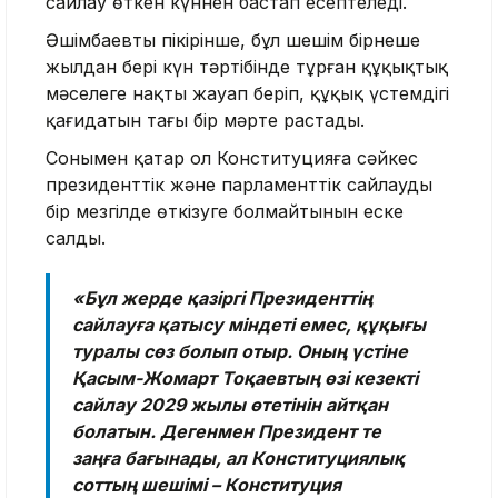
сайлау өткен күннен бастап есептеледі.
Әшімбаевтың пікірінше, бұл шешім бірнеше
жылдан бері күн тәртібінде тұрған құқықтық
мәселеге нақты жауап беріп, құқық үстемдігі
қағидатын тағы бір мәрте растады.
Сонымен қатар ол Конституцияға сәйкес
президенттік және парламенттік сайлауды
бір мезгілде өткізуге болмайтынын еске
салды.
«Бұл жерде қазіргі Президенттің
сайлауға қатысу міндеті емес, құқығы
туралы сөз болып отыр. Оның үстіне
Қасым-Жомарт Тоқаевтың өзі кезекті
сайлау 2029 жылы өтетінін айтқан
болатын. Дегенмен Президент те
заңға бағынады, ал Конституциялық
соттың шешімі – Конституция