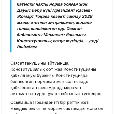
қатысты нақты норма болған жоқ.
Дауыс беру күні Президент Қасым-
Жомарт Тоқаев кезекті сайлау 2029
жылы өтетінін айтқанымен, мәселе
толық шешілмеген еді. Осыған
байланысты Мемлекет басшысы
Конституциялық сотқа жүгінді», – деді
Әшімбаев.
Саясаттанушының айтуынша,
Конституциялық сот жаңа Конституцияның
қабылдануы бұрынғы Конституцияда
белгіленген нормалар мен сол негізде
қабылданған шешімдердің мерзімін
автоматты түрде ұзартпайтынын түсіндірді.
Осылайша Президенттің бір реттік жеті
жылдық өкілеттік мерзімі сақталады және ол