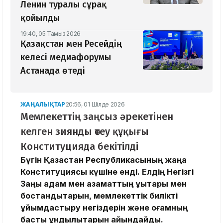
Ленин туралы сұрақ
қойылды
19:40, 05 Тамыз 2026
Қазақстан мен Ресейдің
келесі медиафорумы
Астанада өтеді
ЖАҢАЛЫҚТАР
20:56, 01 Шілде 2026
Мемлекеттің заңсыз әрекетінен
келген зиянды өтеу құқығы
Конституцияда бекітілді
Бүгін Қазақстан Республикасының жаңа
Конституциясы күшіне енді. Елдің Негізгі
Заңы адам мен азаматтың құқықтары мен
бостандықтарын, мемлекеттік билікті
ұйымдастыру негіздерін және қоғамның
басты құндылықтарын айқындайды.