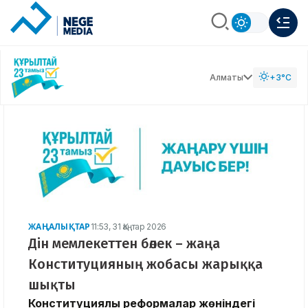
Алматы
+3°C
ЖАҢАЛЫҚТАР
11:53, 31 Қаңтар 2026
Дін мемлекеттен бөлек – жаңа
Конституцияның жобасы жарыққа
шықты
Конституциялық реформалар жөніндегі