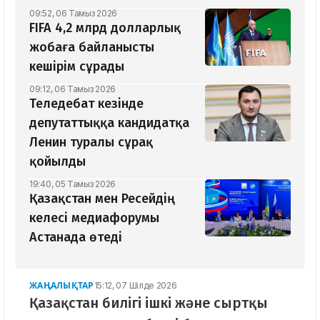
09:52, 06 Тамыз 2026
FIFA 4,2 млрд долларлық
жобаға байланысты
кешірім сұрады
09:12, 06 Тамыз 2026
Теледебат кезінде
депутаттыққа кандидатқа
Ленин туралы сұрақ
қойылды
19:40, 05 Тамыз 2026
Қазақстан мен Ресейдің
келесі медиафорумы
Астанада өтеді
ЖАҢАЛЫҚТАР
15:12, 07 Шілде 2026
Қазақстан билігі ішкі және сыртқы