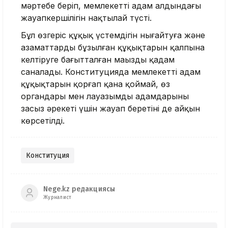
мәртебе беріп, мемлекеттің адам алдындағы
жауапкершілігін нақтылай түсті.
Бұл өзгеріс құқық үстемдігін нығайтуға және
азаматтардың бұзылған құқықтарын қалпына
келтіруге бағытталған маңызды қадам
саналады. Конституцияда мемлекеттің адам
құқықтарын қорғап қана қоймай, өз
органдары мен лауазымды адамдарының
заңсыз әрекеті үшін жауап беретіні де айқын
көрсетілді.
Конституция
Nege.kz редакциясы
Журналист