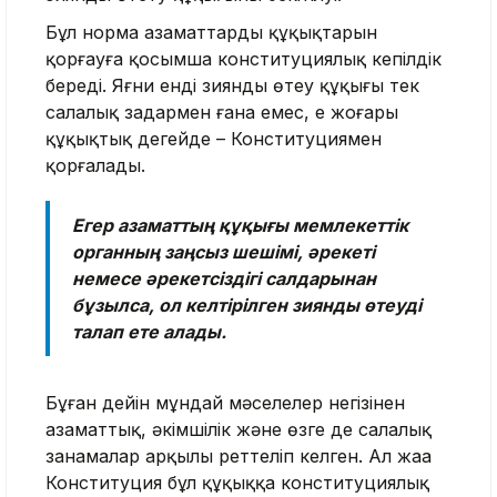
Бұл норма азаматтардың құқықтарын
қорғауға қосымша конституциялық кепілдік
береді. Яғни енді зиянды өтеу құқығы тек
салалық заңдармен ғана емес, ең жоғары
құқықтық деңгейде – Конституциямен
қорғалады.
Егер азаматтың құқығы мемлекеттік
органның заңсыз шешімі, әрекеті
немесе әрекетсіздігі салдарынан
бұзылса, ол келтірілген зиянды өтеуді
талап ете алады.
Бұған дейін мұндай мәселелер негізінен
азаматтық, әкімшілік және өзге де салалық
заңнамалар арқылы реттеліп келген. Ал жаңа
Конституция бұл құқыққа конституциялық