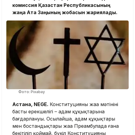
комиссия Қазақстан Республикасының
жаңа Ата Заңының жобасын жариялады.
Фото: Pixabay
Астана, NEGE.
Конституцияның жаңа мәтінінің
басты ерекшелігі – адам құқықтарына
бағдарлануы. Осылайша, адам құқықтары
мен бостандықтары жаңа Преамбулада ғана
бекітіліп қоймай, бүкіл Конституцияның