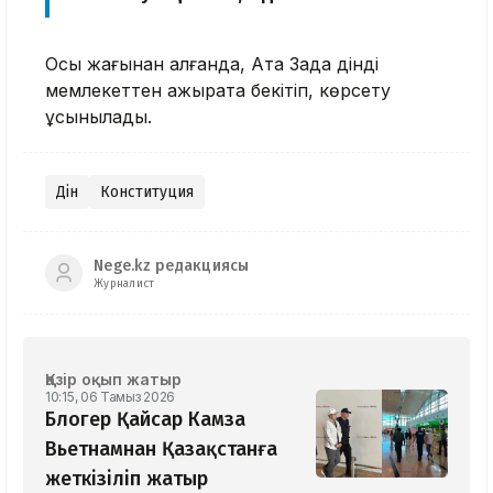
Осы жағынан алғанда, Ата Заңда дінді
мемлекеттен ажырата бекітіп, көрсету
ұсынылады.
Дін
Конституция
Nege.kz редакциясы
Журналист
Қазір оқып жатыр
10:15, 06 Тамыз 2026
Блогер Қайсар Камза
Вьетнамнан Қазақстанға
жеткізіліп жатыр