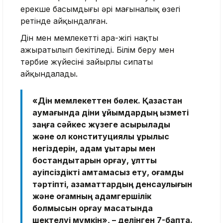
ерекше басымдығы әрі мағыналық өзегі
ретінде айқындалған.
Дін мен мемлекеттің ара-жігі нақты
ажыратылып бекітіледі. Білім беру мен
тәрбие жүйесінің зайырлы сипаты
айқындалады.
«Дін мемлекеттен бөлек. Қазақстан
аумағында діни ұйымдардың қызметі
заңға сәйкес жүзеге асырылады
және ол конституциялық құрылыс
негіздерін, адам құқықтары мен
бостандықтарын қорғау, ұлттық
қауіпсіздікті қамтамасыз ету, қоғамдық
тәртіпті, азаматтардың денсаулығын
және қоғамның адамгершілік
болмысын қорғау мақсатында
шектелуі мүмкін», – делінген 7-бапта.