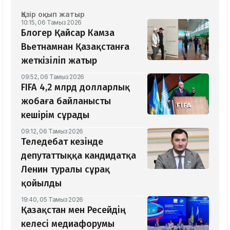
Қазір оқып жатыр
10:15, 06 Тамыз 2026
Блогер Қайсар Камза
Вьетнамнан Қазақстанға
жеткізіліп жатыр
09:52, 06 Тамыз 2026
FIFA 4,2 млрд долларлық
жобаға байланысты
кешірім сұрады
09:12, 06 Тамыз 2026
Теледебат кезінде
депутаттыққа кандидатқа
Ленин туралы сұрақ
қойылды
19:40, 05 Тамыз 2026
Қазақстан мен Ресейдің
келесі медиафорумы