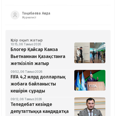
Тақабаева Аида
Журналист
Қазір оқып жатыр
10:15, 06 Тамыз 2026
Блогер Қайсар Камза
Вьетнамнан Қазақстанға
жеткізіліп жатыр
09:52, 06 Тамыз 2026
FIFA 4,2 млрд долларлық
жобаға байланысты
кешірім сұрады
09:12, 06 Тамыз 2026
Теледебат кезінде
депутаттыққа кандидатқа