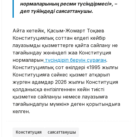
нормаларының ресми түсіндірмесі», –
деп түйіндеді саясаттанушы.
Айта кетейік, Қасым-Жомарт Тоқаев
Конституциялық соттан елдегі кейбір
лауазымды қызметтерге қайта сайлану не
тағайындау жөніндегі жаңа Конституция
нормаларын
түсіндіріп беруін сұраған
.
Конституциялық сот өкілдері «1995 жылғы
Конституцияға сәйкес қызмет атқарып
жүрген адамдар 2026 жылғы Конституция
қолданысқа енгізілгеннен кейін тиісті
қызметке сайлануы немесе лауазымға
тағайындалуы мүмкін» деген қорытындыға
келген.
Конституция
саясаттанушы