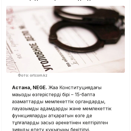
Фото: ortcom.kz
Астана, NEGE.
Жаңа Конституциядағы
маңызды өзгерістердің бірі – 15-бапта
азаматтардың мемлекеттік органдардың,
лауазымды адамдардың және мемлекеттік
функцияларды атқаратын өзге де
тұлғалардың заңсыз әрекетінен келтірілген
зиянды өтету құқығының бекітілуі.