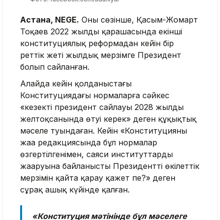
Астана, NEGE.
Оның сөзінше, Қасым-Жомарт
Тоқаев 2022 жылдың қарашасында екінші
конституциялық реформадан кейін бір
реттік жеті жылдық мерзімге Президент
болып сайланған.
Алайда кейін қолданыстағы
Конституциядағы нормаларға сәйкес
«кезекті президент сайлауы 2028 жылдың
желтоқсанында өтуі керек» деген құқықтық
мәселе туындаған. Кейін «Конституцияның
жаңа редакциясында бұл нормалар
өзгертілгенімен, саяси институттардың
жаңаруына байланысты Президенттің өкілеттік
мерзімін қайта қарау қажет пе?» деген
сұрақ ашық күйінде қалған.
«Конституция мәтінінде бұл мәселеге