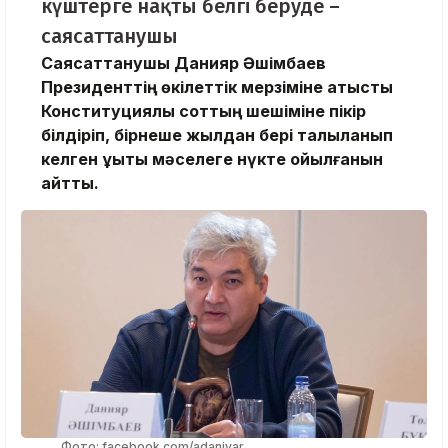
күштерге нақты белгі беруде –
саясаттанушы
Саясаттанушы Данияр Әшімбаев
Президенттің өкілеттік мерзіміне қатысты
Конституциялық соттың шешіміне пікір
білдіріп, бірнеше жылдан бері талқыланып
келген құқықтық мәселеге нүкте қойылғанын
айтты.
Фото: facebook.com/adaniyar