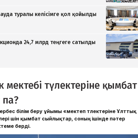
ауда туралы келісімге қол қойылды
кционда 24,7 млрд теңгеге сатылды
к мектебі түлектеріне қымбат
 па?
ербес білім беру ұйымы «мектеп түлектеріне Ұлттық
ері үшін қымбат сыйлықтар, соның ішінде пәтер
ктеме берді.