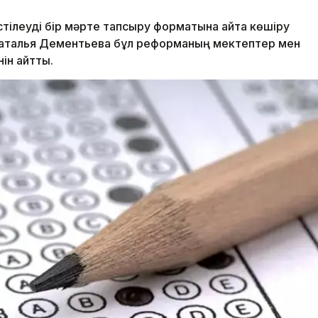
тілеуді бір мәрте тапсыру форматына қайта көшіру
Наталья Дементьева бұл реформаның мектептер мен
нін айтты.