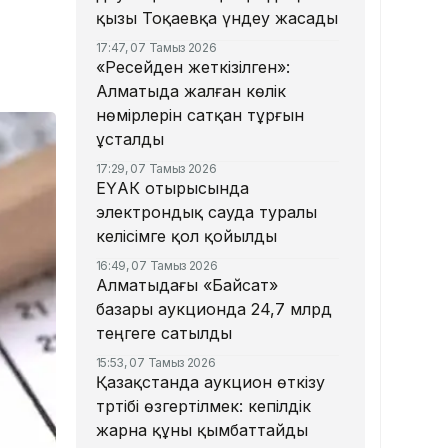
қызы Тоқаевқа үндеу жасады
17:47, 07 Тамыз 2026
«Ресейден жеткізілген»:
Алматыда жалған көлік
нөмірлерін сатқан тұрғын
ұсталды
17:29, 07 Тамыз 2026
ЕҮАК отырысында
электрондық сауда туралы
келісімге қол қойылды
16:49, 07 Тамыз 2026
Алматыдағы «Байсат»
базары аукционда 24,7 млрд
теңгеге сатылды
15:53, 07 Тамыз 2026
Қазақстанда аукцион өткізу
тәртібі өзгертілмек: кепілдік
жарна құны қымбаттайды