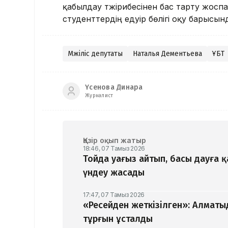
қабылдау тәжірибесінен бас тарту жос
студенттердің едәуір бөлігі оқу барыс
Мәжіліс депутаты
Наталья Дементьева
ҰБТ
Үсенова Динара
Журналист
Қазір оқып жатыр
18:46, 07 Тамыз 2026
Тойда уағыз айтып, басы дауға 
үндеу жасады
17:47, 07 Тамыз 2026
«Ресейден жеткізілген»: Алматы
тұрғын ұсталды