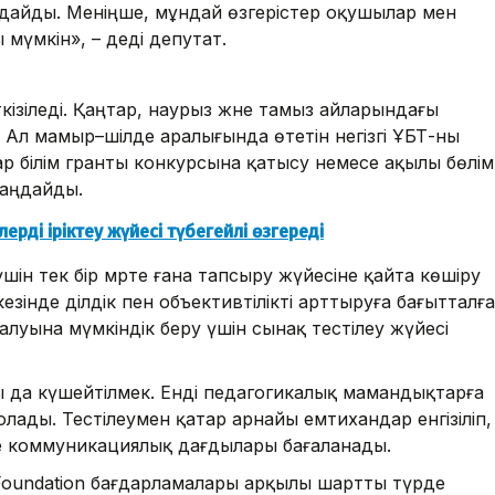
ндайды. Меніңше, мұндай өзгерістер оқушылар мен
мүмкін», – деді депутат.
ізіледі. Қаңтар, наурыз және тамыз айларындағы
. Ал мамыр–шілде аралығында өтетін негізгі ҰБТ-ны
ар білім гранты конкурсына қатысу немесе ақылы бөлім
таңдайды.
ерді іріктеу жүйесі түбегейлі өзгереді
ін тек бір мәрте ғана тапсыру жүйесіне қайта көшіру
зінде әділдік пен объективтілікті арттыруға бағытталға
луына мүмкіндік беру үшін сынақ тестілеу жүйесі
ы да күшейтілмек. Енді педагогикалық мамандықтарға
 болады. Тестілеумен қатар арнайы емтихандар енгізіліп,
не коммуникациялық дағдылары бағаланады.
Foundation бағдарламалары арқылы шартты түрде