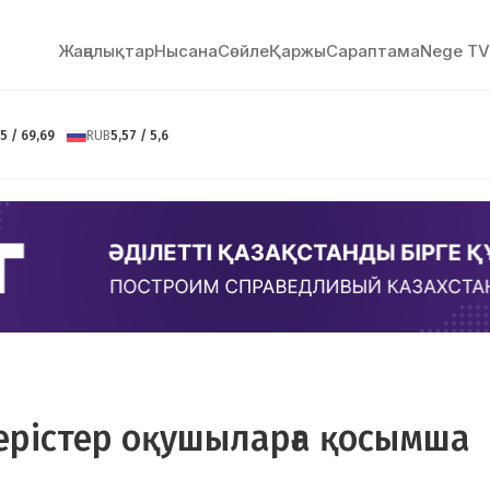
Жаңалықтар
Нысана
Сөйлe
Қаржы
Сараптама
Nege TV
5 / 69,69
RUB
5,57 / 5,6
герістер оқушыларға қосымша