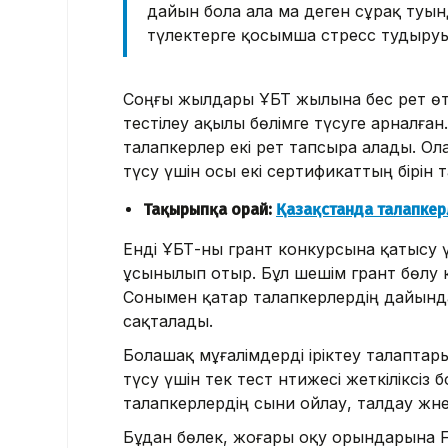
дайын бола ала ма деген сұрақ туы
түлектерге қосымша стресс тудыруы 
Соңғы жылдары ҰБТ жылына бес рет өтк
тестілеу ақылы бөлімге түсуге арналған
талапкерлер екі рет тапсыра алады. Ол
түсу үшін осы екі сертификаттың бірін 
Тақырыпқа орай:
Қазақстанда талапкерл
Енді ҰБТ-ны грант конкурсына қатысу үш
ұсынылып отыр. Бұл шешім грант бөлу ке
Сонымен қатар талапкерлердің дайында
сақталады.
Болашақ мұғалімдерді іріктеу талаптар
түсу үшін тек тест нәтижесі жеткіліксіз
талапкерлердің сыни ойлау, талдау жә
Бұдан бөлек, жоғары оқу орындарына 