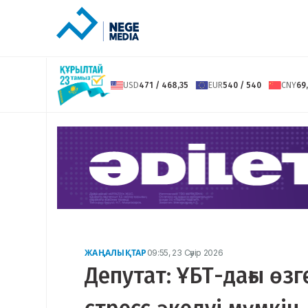
USD
471 / 468,35
EUR
540 / 540
CNY
69,
ЖАҢАЛЫҚТАР
09:55, 23 Сәуір 2026
Депутат: ҰБТ-дағы өз