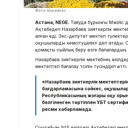
Фото: nisa.edu.kz
Астана, NEGE.
Таяуда бұрынғы Мәжіліс
Ақтөбедегі Назарбаев зияткерлік мектеб
алған еді. Экс-депутат мектеп түлектер
оқушыларды кемсітушілік» деп атады. О
қомақты сыйлық беру өзге балалардың 
Назарбаев зияткерлік мектебінің өкілде
мектептегі бағалау тәсілін түсіндіріп өтті.
«Назарбаев зияткерлік мектептерін
бағдарламасына сәйкес, оқушылар
Республикасының жоғары оқу орынд
белгіленген тәртіппен ҰБТ серти
ресми хабарламада.
Сондай-ақ NIS өкілдері Ақтөбедегі мект