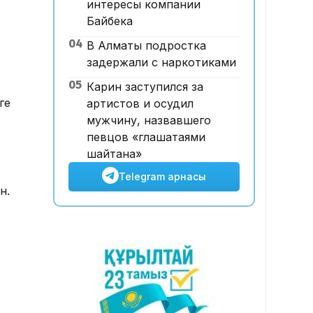
интересы компании
12:00, 07 Тамыз 2026
Байбека
Футболдан ұлттық құраманы
04
В Алматы подростка
Грекия мен Арменияның
задержали с наркотиками
бұрынғы бас бапкері
басқаруы мүмкін
05
Карин заступился за
ге
артистов и осудил
мужчину, назвавшего
певцов «глашатаями
шайтана»
Telegram арнасы
н.