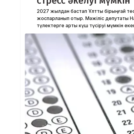
стресс әкелуі мүмкін
2027 жылдан бастап Ұлттық бірыңғай тес
жоспарланып отыр. Мәжіліс депутаты 
түлектерге артық күш түсіруі мүмкін еке