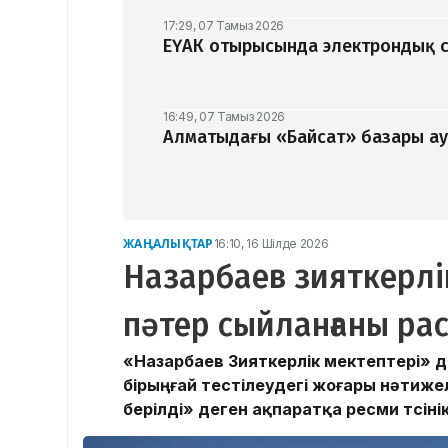
17:29, 07 Тамыз 2026
ЕҮАК отырысында электрондық с
16:49, 07 Тамыз 2026
Алматыдағы «Байсат» базары ау
ЖАҢАЛЫҚТАР
16:10, 16 Шілде 2026
Назарбаев зияткерлі
пәтер сыйланғаны рас
«Назарбаев Зияткерлік мектептері» д
бірыңғай тестілеудегі жоғары нәтижел
берілді» деген ақпаратқа ресми түсіні