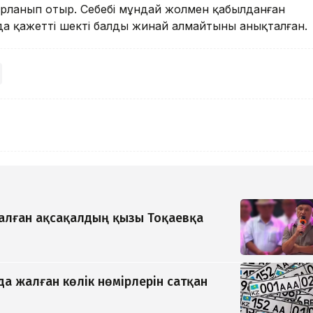
парланып отыр. Себебі мұндай жолмен қабылданған
ында қажетті шекті балды жинай алмайтыны анықталған.
қалған ақсақалдың қызы Тоқаевқа
да жалған көлік нөмірлерін сатқан