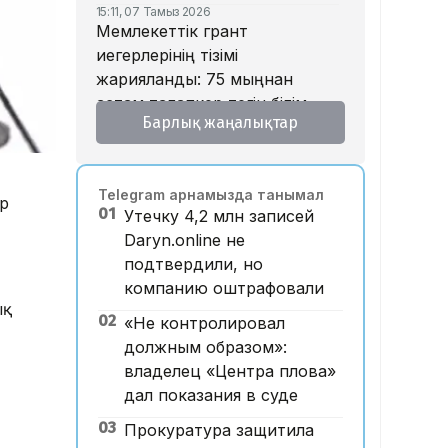
15:11, 07 Тамыз 2026
Мемлекеттік грант
иегерлерінің тізімі
жарияланды: 75 мыңнан
астам талапкер тегін білім
Барлық жаңалықтар
алады
14:45, 07 Тамыз 2026
Ұлттық валютаны инфляция
Telegram арнамызда танымал
қарқынының баяулауы
ір
01
Утечку 4,2 млн записей
қолдап отыр – сарапшылар
Daryn.online не
13:30, 07 Тамыз 2026
подтвердили, но
Фельдшер Ұлдана
компанию оштрафовали
Мырзуанның қазасына
ық
қатысты іс сотқа жолданды
02
«Не контролировал
должным образом»:
12:59, 07 Тамыз 2026
Абай облысы аумағындағы
владелец «Центра плова»
орманды өрттен қорғауға 3
дал показания в суде
млрд теңгеден астам қаржы
03
Прокуратура защитила
бөлінді