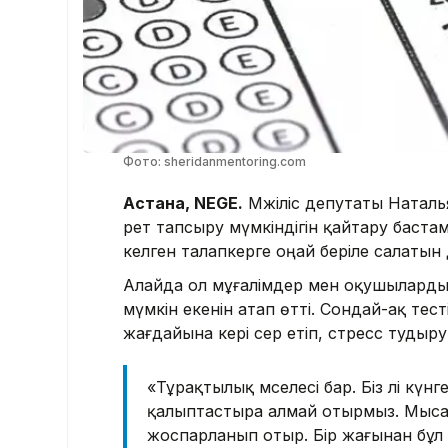
Фото: sheridanmentoring.com
Астана, NEGE.
Мәжіліс депутаты Наталь
рет тапсыру мүмкіндігін қайтару баста
келген талапкерге оңай беріле салатын д
Алайда ол мұғалімдер мен оқушыларды ж
мүмкін екенін атап өтті. Сондай-ақ тес
жағдайына кері әсер етіп, стресс тудыр
«Тұрақтылық мәселесі бар. Біз әлі кү
қалыптастыра алмай отырмыз. Мысал
жоспарланып отыр. Бір жағынан бұл 