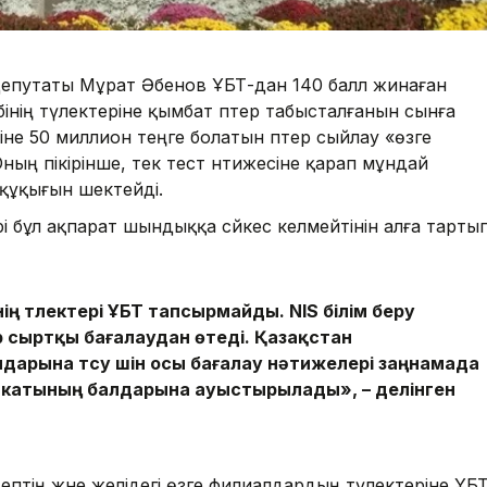
 депутаты Мұрат Әбенов ҰБТ-дан 140 балл жинаған
інің түлектеріне қымбат пәтер табысталғанын сынға
іне 50 миллион теңге болатын пәтер сыйлау «өзге
ның пікірінше, тек тест нәтижесіне қарап мұндай
құқығын шектейді.
рі бұл ақпарат шындыққа сәйкес келмейтінін алға тартып
ің түлектері ҰБТ тапсырмайды. NIS білім беру
 сыртқы бағалаудан өтеді. Қазақстан
арына түсу үшін осы бағалау нәтижелері заңнамада
фикатының балдарына ауыстырылады», – делінген
ептің және желідегі өзге филиалдардың түлектеріне ҰБ