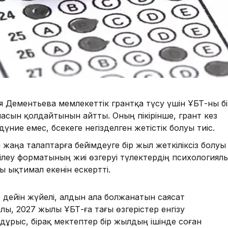
я Дементьева мемлекеттік грантқа түсу үшін ҰБТ-ны б
масын қолдайтынын айтты. Оның пікірінше, грант кез
үние емес, бәсекеге негізделген жетістік болуы тиіс.
аңа талаптарға бейімдеуге бір жыл жеткіліксіз болуы
тілеу форматының жиі өзгеруі түлектердің психологиял
уы ықтимал екенін ескертті.
нге дейін жүйелі, алдын ала болжанатын саясат
ы, 2027 жылы ҰБТ-ға тағы өзгерістер енгізу
дұрыс, бірақ мектептер бір жылдың ішінде соған