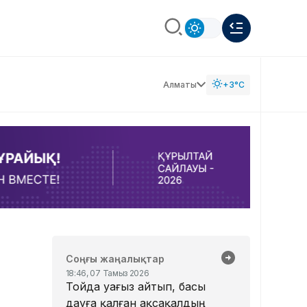
Алматы
+3°C
Соңғы жаңалықтар
18:46, 07 Тамыз 2026
Тойда уағыз айтып, басы
дауға қалған ақсақалдың