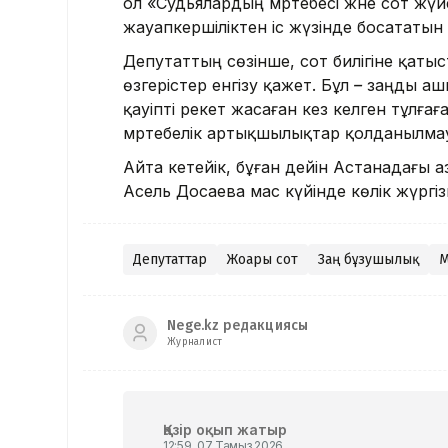
ол «Судьялардың мәртебесі және сот жүйе
жауапкершіліктен іс жүзінде босататы
Депутаттың сөзінше, сот билігіне қаты
өзгерістер енгізу қажет. Бұл
–
заңды ашы
қауіпті әрекет жасаған кез келген тұлға
мәртебелік артықшылықтар қолданылмау
Айта кетейік, бұған дейін Астанадағы 
Асель Досаева мас күйінде көлік жүргі
Депутаттар
Жоғарғы сот
Заң бұзушылық
М
Nege.kz редакциясы
Журналист
Қазір оқып жатыр
12:59, 07 Тамыз 2026