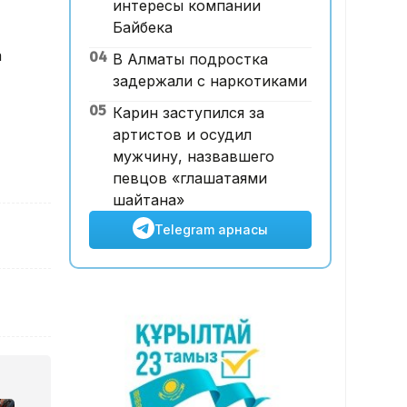
интересы компании
Жамбыл облысының
Байбека
тұрғындары «Әділет»
а
04
В Алматы подростка
партиясының ауылды дамыту
задержали с наркотиками
бастамаларын қолдады
17:59, 06 Тамыз 2026
05
Карин заступился за
Астанада демалыс күні көлік
артистов и осудил
көп жүретін даңғылдардың
мужчину, назвавшего
бірінде қозғалыс шектеледі
певцов «глашатаями
шайтана»
Telegram арнасы