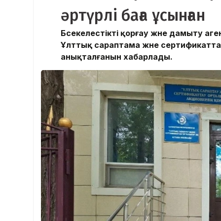
әртүрлі баға ұсынған
Бәсекелестікті қорғау және дамыту аг
Ұлттық сараптама және сертификат
анықталғанын хабарлады.