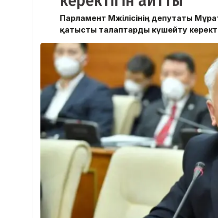
керектігін айтты
Парламент Мәжілісінің депутаты Мұра
қатысты талаптарды күшейту керекті