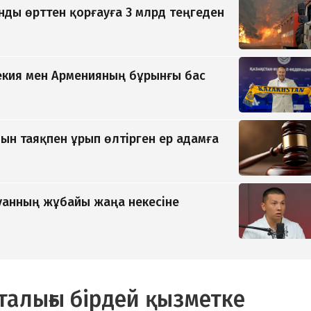
ды өрттен қорғауға 3 млрд теңгеден
екия мен Арменияның бұрынғы бас
н таяқпен ұрып өлтірген ер адамға
анның жұбайы жаңа некесіне
талығы бірдей қызметке