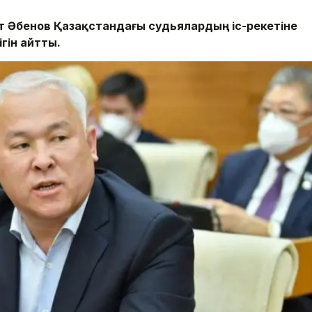
т Әбенов Қазақстандағы судьялардың іс-әрекетіне
гін айтты.