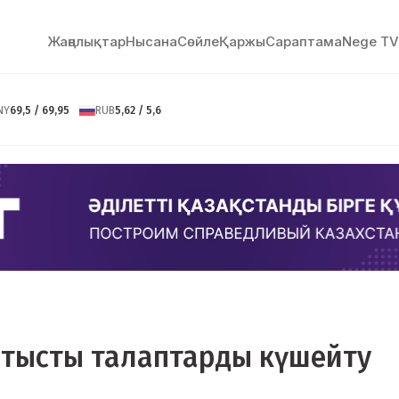
Жаңалықтар
Нысана
Сөйлe
Қаржы
Сараптама
Nege TV
NY
69,5 / 69,95
RUB
5,62 / 5,6
қатысты талаптарды күшейту