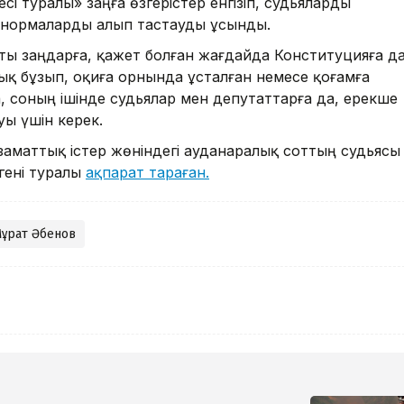
сі туралы» заңға өзгерістер енгізіп, судьяларды
н нормаларды алып тастауды ұсынды.
сты заңдарға, қажет болған жағдайда Конституцияға д
қ бұзып, оқиға орнында ұсталған немесе қоғамға
ға, соның ішінде судьялар мен депутаттарға да, ерекше
ы үшін керек.
азаматтық істер жөніндегі ауданаралық соттың судьясы
згені туралы
ақпарат тараған.
ұрат Әбенов