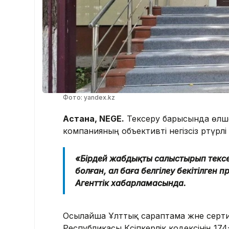
Фото: yandex.kz
Астана, NEGE.
Тексеру барысында өлше
компанияның объективті негізсіз әртүрл
«Бірдей жабдықты салыстырып тексе
болған, ал баға белгілеу бекітілген 
Агенттік хабарламасында.
Осылайша Ұлттық сараптама және серти
Республикасы Кәсіпкерлік кодексінің 