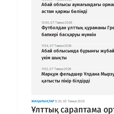
Абай облысы аумағындағы орман
астам қаржы бөлінді
12:00, 07 Тамыз 2026
Футболдан ұлттық құраманы Гр
бапкері басқаруы мүмкін
11:54, 07 Тамыз 2026
Абай облысында бұрынғы жұбайы
үкім шықты
11:52, 07 Тамыз 2026
Марқұм фельдшер Ұлдана Мырзу
қатысты пікір білдірді
ЖАҢАЛЫҚТАР
12:20, 05 Тамыз 2026
Ұлттық сараптама ор