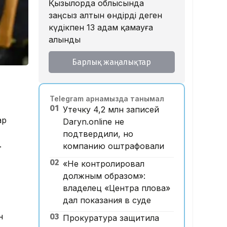
Қызылорда облысында
заңсыз алтын өндірді деген
күдікпен 13 адам қамауға
алынды
09:52, 07 Тамыз 2026
Барлық жаңалықтар
Қазақстан КҚК-ға жасалған
шабуылдар салдарынан
шамамен 700 млн доллар
Telegram арнамызда танымал
табыстан қағылды – сарапшы
01
Утечку 4,2 млн записей
09:15, 07 Тамыз 2026
ар
Daryn.online не
Щучинскіде 12 адамның
подтвердили, но
өліміне әкелген жарылыс:
.
компанию оштрафовали
дәмхана иесі сотта жауап
берді
02
«Не контролировал
должным образом»:
21:59, 06 Тамыз 2026
Алматы прокуратурасы
владелец «Центра плова»
журналист Алехованың
дал показания в суде
жазасын жеңілдетуді сұрады
н
03
Прокуратура защитила
19:56, 06 Тамыз 2026