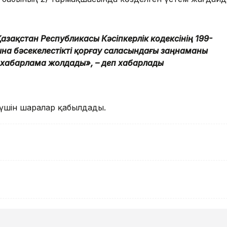
зақстан Республикасы Кәсіпкерлік кодексінің 199-
на бәсекелестікті қорғау саласындағы заңнаманы
лы хабарлама жолдады», – деп хабарлады
үшін шаралар қабылдады.