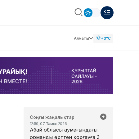
Алматы
+3°C
Соңғы жаңалықтар
12:59, 07 Тамыз 2026
Абай облысы аумағындағы
орманды өрттен қорғауға 3