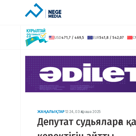
USD
471,7 / 469,5
EUR
541,8 / 542,07
C
ЖАҢАЛЫҚТАР
12:24, 03 Қараша 2025
Депутат судьяларға 