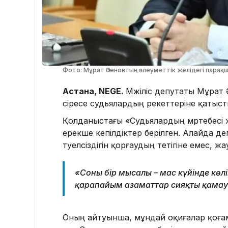
Фото: Мұрат Әбеновтың әлеуметтік желідегі парақ
Астана, NEGE.
Мәжіліс депутаты Мұрат
әсіресе судьялардың әрекеттеріне қатыс
Қолданыстағы «Судьялардың мәртебесі жә
ерекше кепілдіктер берілген. Алайда деп
тәуелсіздігін қорғаудың тетігіне емес,
«Соның бір мысалы – мас күйінде көл
қарапайым азаматтар сияқты қамауға
Оның айтуынша, мұндай оқиғалар қоғамд