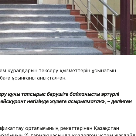
м құралдарын тексеру қызметтерін ұсынатын
і баға ұсынғаны анықталған.
ру құны тапсырыс берушіге байланысты әртүрлі
прейскурант негізінде жүзеге
асырылмаған», – делінген
фикаттау орталығының әрекеттерінен Қазақстан
174-бабының 2) тармақшасында көзделген үстем жағдай