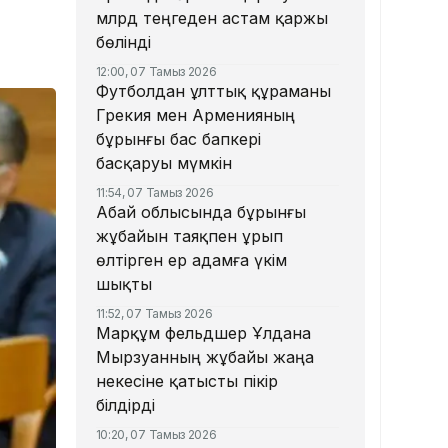
млрд теңгеден астам қаржы
бөлінді
12:00, 07 Тамыз 2026
Футболдан ұлттық құраманы
Грекия мен Арменияның
бұрынғы бас бапкері
басқаруы мүмкін
11:54, 07 Тамыз 2026
Абай облысында бұрынғы
жұбайын таяқпен ұрып
өлтірген ер адамға үкім
шықты
11:52, 07 Тамыз 2026
Марқұм фельдшер Ұлдана
Мырзуанның жұбайы жаңа
некесіне қатысты пікір
білдірді
10:20, 07 Тамыз 2026