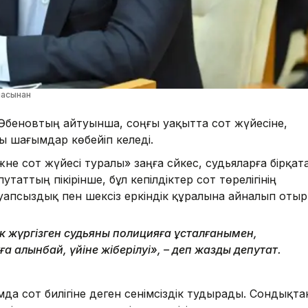
шасынан
 Әбеновтың айтуынша, соңғы уақытта сот жүйесіне,
ты шағымдар көбейіп келеді.
не сот жүйесі туралы» заңға сәйкес, судьяларға бірқат
утаттың пікірінше, бұл кепілдіктер сот төрелігінің
 жауапсыздық пен шексіз еркіндік құралына айналып отыр
ік жүргізген судьяның полицияға ұсталғанымен,
 алынбай, үйіне жіберілуі», – деп жазды депутат.
а сот билігіне деген сенімсіздік тудырады. Сондықта