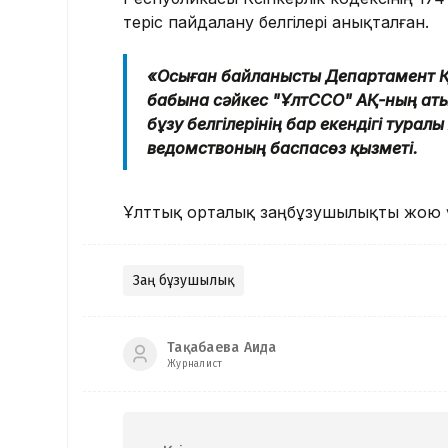
теріс пайдалану белгілері анықталған.
«Осыған байланысты Департамент Қа
бабына сәйкес "ҰлтССО" АҚ-ның аты
бұзу белгілерінің бар екендігі тура
ведомствоның баспасөз қызметі.
Ұлттық орталық заңбұзушылықты жою 
Заң бұзушылық
Тақабаева Аида
Журналист