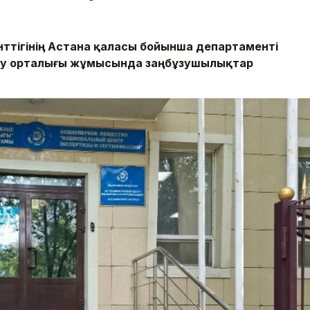
енттігінің Астана қаласы бойынша департаменті
тау орталығы жұмысында заңбұзушылықтар