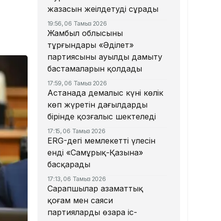
жазасын жеңілдетуді сұрады
19:56, 06 Тамыз 2026
Жамбыл облысының
тұрғындары «Әділет»
партиясының ауылды дамыту
бастамаларын қолдады
17:59, 06 Тамыз 2026
Астанада демалыс күні көлік
көп жүретін даңғылдардың
бірінде қозғалыс шектеледі
17:15, 06 Тамыз 2026
ERG-дегі мемлекеттің үлесін
енді «Самұрық-Қазына»
басқарады
17:13, 06 Тамыз 2026
Сарапшылар азаматтық
қоғам мен саяси
партиялардың өзара іс-