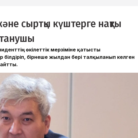
 және сыртқы күштерге нақты
ттанушы
денттің өкілеттік мерзіміне қатысты
р білдіріп, бірнеше жылдан бері талқыланып келген
 айтты.