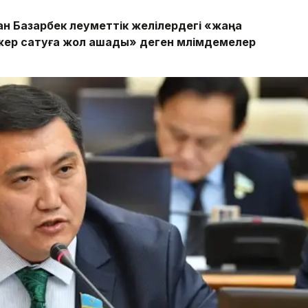
 Базарбек әлеуметтік желілердегі «жаңа
ер сатуға жол ашады» деген мәлімдемелер