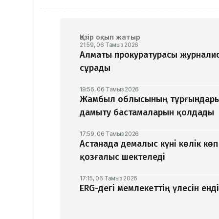
Қазір оқып жатыр
21:59, 06 Тамыз 2026
Алматы прокуратурасы журналис
сұрады
19:56, 06 Тамыз 2026
Жамбыл облысының тұрғындары
дамыту бастамаларын қолдады
17:59, 06 Тамыз 2026
Астанада демалыс күні көлік кө
қозғалыс шектеледі
17:15, 06 Тамыз 2026
ERG-дегі мемлекеттің үлесін ен