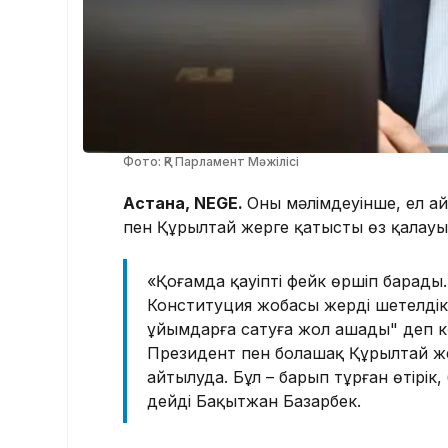
Фото: ҚР Парламент Мәжілісі
Астана, NEGE.
Оның мәлімдеуінше, ел 
пен Құрылтай жерге қатысты өз қалау
«Қоғамда қауіпті фейк өршіп барады.
Конституция жобасы жерді шетелдік
ұйымдарға сатуға жол ашады" деп к
Президент пен болашақ Құрылтай же
айтылуда. Бұл – барып тұрған өтірік,
дейді Бақытжан Базарбек.