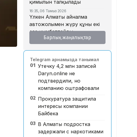
қимылын талқылады
16:35, 06 Тамыз 2026
Үлкен Алматы айналма
автожолымен жүру құны екі
есе қымбаттайды
Барлық жаңалықтар
16:32, 06 Тамыз 2026
Тойдағы тілек қандай болуы
керек? Этнограф дәстүрдің
Telegram арнамызда танымал
мәнін түсіндірді
01
Утечку 4,2 млн записей
16:26, 06 Тамыз 2026
Daryn.online не
«Уахабист емеспін»: Бекболат
подтвердили, но
Тілеухан діни ұстанымына
компанию оштрафовали
қатысты жауап берді
02
Прокуратура защитила
14:52, 06 Тамыз 2026
Қазақстанда 2 млн теңге
интересы компании
жалақы қай саланың
Байбека
мамандарына ұсынылады?
03
В Алматы подростка
14:05, 06 Тамыз 2026
задержали с наркотиками
Астанада жолаушы мінген