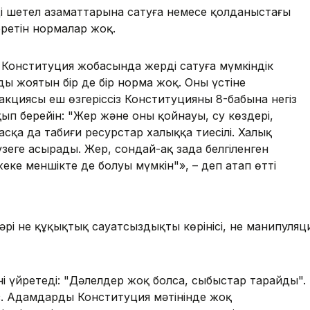
ерді шетел азаматтарына сатуға немесе қолданыстағы
еретін нормалар жоқ.
 Конституция жобасында жерді сатуға мүмкіндік
ы жоятын бір де бір норма жоқ. Оның үстіне
дакциясы еш өзгеріссіз Конституцияның 8-бабына негіз
қып берейін: "Жер және оның қойнауы, су көздері,
асқа да табиғи ресурстар халыққа тиесілі. Халық
еге асырады. Жер, сондай-ақ заңда белгіленген
еке меншікте де болуы мүмкін"», – деп атап өтті
бәрі не құқықтық сауатсыздықтың көрінісі, не манипуляц
і үйретеді: "Дәлелдер жоқ болса, сыбыстар тарайды".
з. Адамдарды Конституция мәтінінде жоқ