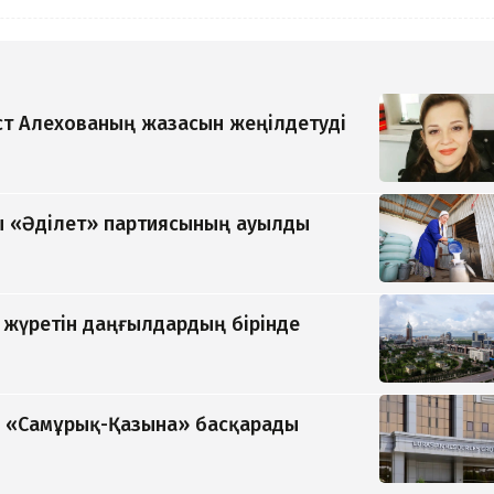
т Алехованың жазасын жеңілдетуді
 «Әділет» партиясының ауылды
п жүретін даңғылдардың бірінде
ді «Самұрық-Қазына» басқарады