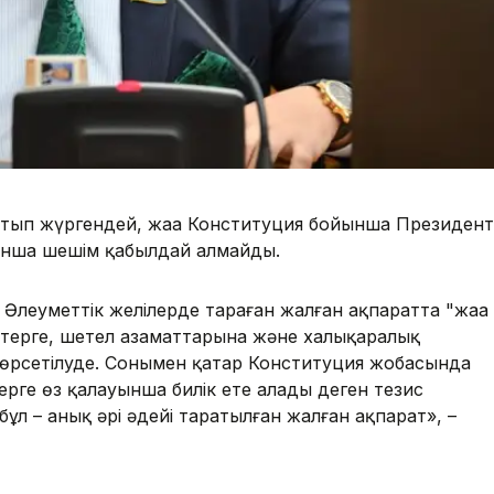
айтып жүргендей, жаңа Конституция бойынша Президент
ынша шешім қабылдай алмайды.
 Әлеуметтік желілерде тараған жалған ақпаратта "жаңа
терге, шетел азаматтарына және халықаралық
өрсетілуде. Сонымен қатар Конституция жобасында
рге өз қалауынша билік ете алады деген тезис
 бұл – анық әрі әдейі таратылған жалған ақпарат», –