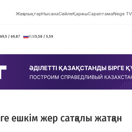
Жаңалықтар
Нысана
Сөйлe
Қаржы
Сараптама
Nege TV
69,5 / 69,87
RUB
5,58 / 5,59
ге ешкім жер сатқалы жатқан