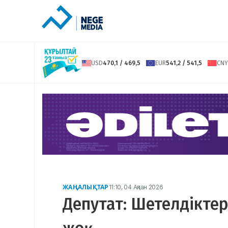
USD
470,1 / 469,5
EUR
541,2 / 541,5
CNY
ЖАҢАЛЫҚТАР
11:10, 04 Ақпан 2026
Депутат: Шетелдіктер