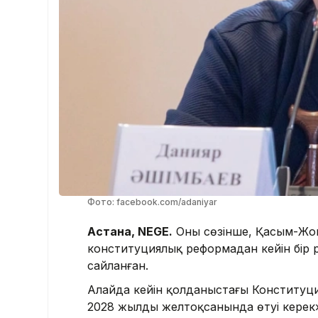
Фото: facebook.com/adaniyar
Астана, NEGE.
Оның сөзінше, Қасым-Жо
конституциялық реформадан кейін бір 
сайланған.
Алайда кейін қолданыстағы Конституци
2028 жылдың желтоқсанында өтуі керек