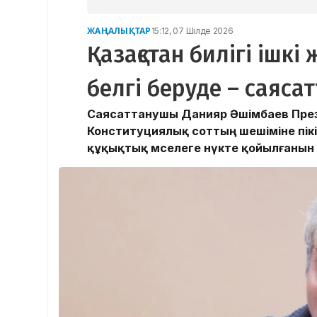
ЖАҢАЛЫҚТАР
15:12, 07 Шілде 2026
Қазақстан билігі ішкі
белгі беруде – саяса
Саясаттанушы Данияр Әшімбаев Прези
Конституциялық соттың шешіміне пікі
құқықтық мәселеге нүкте қойылғанын