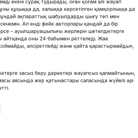
імді екені сұрақ тудырады, оған қоғам әлі жауап
 мұның құқыққа да, халыққа көрсетілген қамқорлыққа да
ұндай ақпараттық шабуылдардың шығу тегі мен
 сенемін. Ал енді фейк авторлары қандай да бір
әрсе – ауылшаруашылығы жерлерін шетелдіктерге
 айтқанда оның 24-бабымен реттеледі. Жаңа
оймайды, әлсіретпейді және қайта қарастырмайды»,
терге заңсыз беру деректері жауапсыз қалмайтынын,
рмасы аясында жер қатынастары саласында жүйелі әрі
тті.