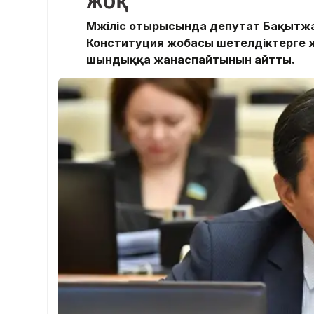
жоқ
Мәжіліс отырысында депутат Бақытжан
Конституция жобасы шетелдіктерге ж
шындыққа жанаспайтынын айтты.