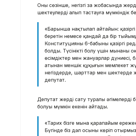
Оның сөзінше, негізгі заң жобасында ж
шектеулерді алып тастауға мүмкіндік б
«Барынша нақтылап айтайын: қазіргі
беретін немесе қандай да бір тыйымд
Конституцияның 6-бабының қазіргі ре
болды. Түсінікті болу үшін мынаны о
өсімдіктер мен жануарлар дүниесі, б
атынан меншік құқығын мемлекет жүз
негіздерде, шарттар мен шектерде ж
депутат.
Депутат жерді сату туралы әңгімелердің 
болуы мүмкін екенін айтады.
«Тарих бізге мына қарапайым ережен
Бүгінде біз дәл осыны көріп отырмы