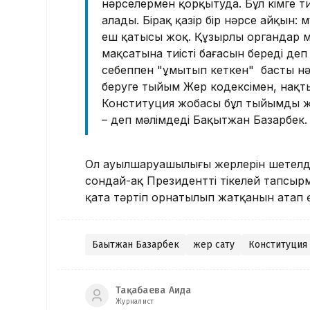
нәрселермен қорқытуда. Бұл кімге ти
алады. Бірақ қазір бір нәрсе айқын:
еш қатысы жоқ. Құзырлы органдар м
мақсатына тиісті бағасын береді деп
себеппен "ұмытып кеткен" басты н
беруге тыйым Жер кодексімен, нақты
Конституция жобасы бұл тыйымды ж
– деп мәлімдеді Бақытжан Базарбек.
Ол ауылшаруашылығы жерлерін шетелдік
сондай-ақ Президенттің тікелей тапсы
қатаң тәртіп орнатылып жатқанын атап ө
Бақытжан Базарбек
жер сату
Конституция
Тақабаева Аида
Журналист