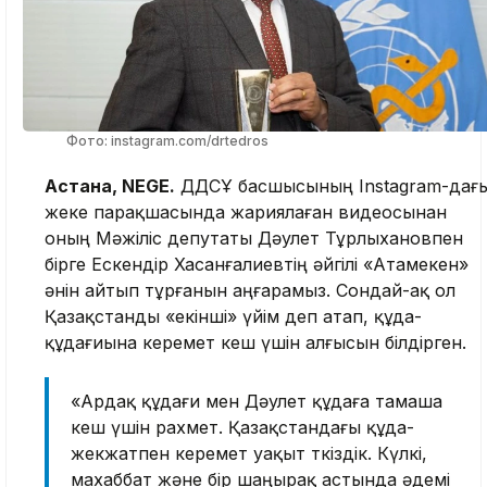
Фото: instagram.com/drtedros
Астана, NEGE.
ДДСҰ басшысының Instagram-дағ
жеке парақшасында жариялаған видеосынан
оның Мәжіліс депутаты Дәулет Тұрлыхановпен
бірге Ескендір Хасанғалиевтің әйгілі «Атамекен»
әнін айтып тұрғанын аңғарамыз. Сондай-ақ ол
Қазақстанды «екінші» үйім деп атап, құда-
құдағиына керемет кеш үшін алғысын білдірген.
«Ардақ құдағи мен Дәулет құдаға тамаша
кеш үшін рахмет. Қазақстандағы құда-
жекжатпен керемет уақыт өткіздік. Күлкі,
махаббат және бір шаңырақ астында әдемі