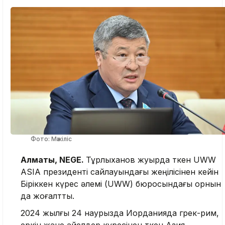
Фото: Мәжіліс
Алматы, NEGE.
Тұрлыханов жуырда өткен UWW
ASIA президенті сайлауындағы жеңілісінен кейін
Біріккен күрес әлемі (UWW) бюросындағы орнын
да жоғалтты.
2024 жылғы 24 наурызда Иорданияда грек-рим,
еркін және әйелдер күресінен өткен Азия