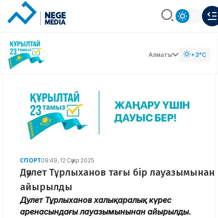
Алматы
+3°C
СПОРТ
09:49, 12 Сәуір 2025
Дәулет Тұрлыханов тағы бір лауазымынан
айырылды
Дәулет Тұрлыханов халықаралық күрес
аренасындағы лауазымынынан айырылды.