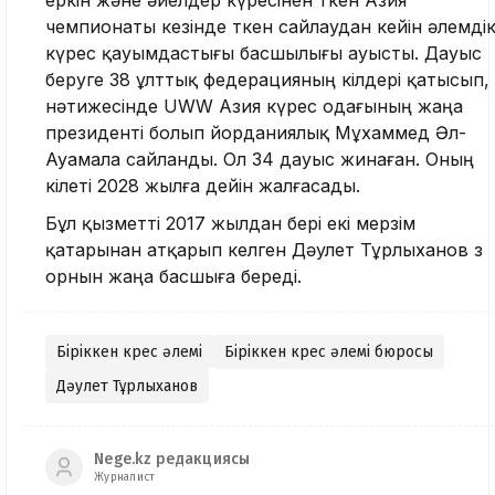
чемпионаты кезінде өткен сайлаудан кейін әлемді
күрес қауымдастығы басшылығы ауысты. Дауыс
беруге 38 ұлттық федерацияның өкілдері қатысып,
нәтижесінде UWW Азия күрес одағының жаңа
президенті болып йорданиялық Мұхаммед Әл-
Ауамала сайланды. Ол 34 дауыс жинаған. Оның
өкілеті 2028 жылға дейін жалғасады.
Бұл қызметті 2017 жылдан бері екі мерзім
қатарынан атқарып келген Дәулет Тұрлыханов өз
орнын жаңа басшыға береді.
Біріккен күрес әлемі
Біріккен күрес әлемі бюросы
Дәулет Тұрлыханов
Nege.kz редакциясы
Журналист