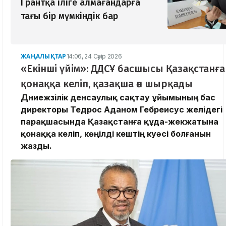
Грантқа іліге алмағандарға
тағы бір мүмкіндік бар
ЖАҢАЛЫҚТАР
14:06, 24 Сәуір 2026
«Екінші үйім»: ДДСҰ басшысы Қазақстанға
қонаққа келіп, қазақша ән шырқады
Дүниежүзілік денсаулық сақтау ұйымының бас
директоры Тедрос Аданом Гебреисус желідегі
парақшасында Қазақстанға құда-жекжатына
қонаққа келіп, көңілді кештің куәсі болғанын
жазды.