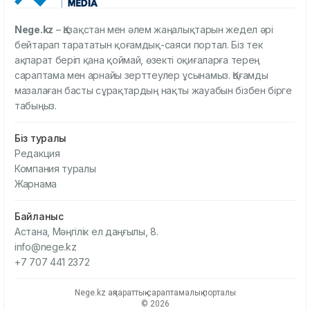
Nege.kz
– Қазақстан мен әлем жаңалықтарын жедел әрі
бейтарап тарататын қоғамдық-саяси портал. Біз тек
ақпарат беріп қана қоймай, өзекті оқиғаларға терең
сараптама мен арнайы зерттеулер ұсынамыз. Қоғамды
мазалаған басты сұрақтардың нақты жауабын бізбен бірге
табыңыз.
Біз туралы
Редакция
Компания туралы
Жарнама
Байланыс
Астана, Мәңгілік ел даңғылы, 8.
info@nege.kz
+7 707 441 2372
Nege.kz ақпараттық-сараптамалық порталы
© 2026