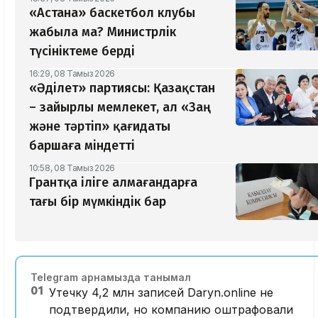
«Астана» баскетбол клубы
жабыла ма? Министрлік
түсініктеме берді
16:29, 08 Тамыз 2026
«Әділет» партиясы: Қазақстан
– зайырлы мемлекет, ал «Заң
және тәртіп» қағидаты
баршаға міндетті
10:58, 08 Тамыз 2026
Грантқа іліге алмағандарға
тағы бір мүмкіндік бар
Telegram арнамызда танымал
01
Утечку 4,2 млн записей Daryn.online не
подтвердили, но компанию оштрафовали