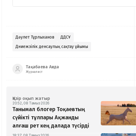
Дәулет Тұрлыханов
ДДСҰ
Дүниежүзілік денсаулық сақтау ұйымы
Тақабаева Аида
Журналист
Қазір оқып жатыр
20:52, 08 Тамыз 2026
Танымал блогер Тоқаевтың
сүйікті тұлпары Ақжанды
алғаш рет кең далада түсірді
18:37, 08 Тамыз 2026