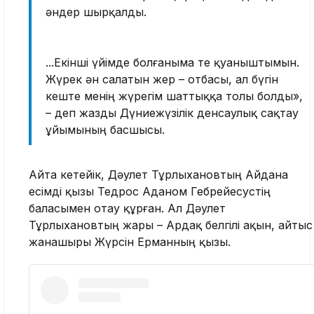
әндер шырқалды.
...Екінші үйімде болғаныма өте қуаныштымын.
Жүрек ән салатын жер – отбасы, ал бүгін
кеште менің жүрегім шаттыққа толы болды»,
– деп жазды Дүниежүзілік денсаулық сақтау
ұйымының басшысы.
Айта кетейік, Дәулет Тұрлыхановтың Айдана
есімді қызы Тедрос Аданом Гебрейесустің
баласымен отау құрған. Ал Дәулет
Тұрлыхановтың жары – Ардақ белгілі ақын, айтыс
жанашыры Жүрсін Ерманның қызы.