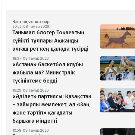
Қазір оқып жатыр
20:52, 08 Тамыз 2026
Танымал блогер Тоқаевтың
сүйікті тұлпары Ақжанды
алғаш рет кең далада түсірді
18:37, 08 Тамыз 2026
«Астана» баскетбол клубы
жабыла ма? Министрлік
түсініктеме берді
16:29, 08 Тамыз 2026
«Әділет» партиясы: Қазақстан
– зайырлы мемлекет, ал «Заң
және тәртіп» қағидаты
баршаға міндетті
10:58, 08 Тамыз 2026