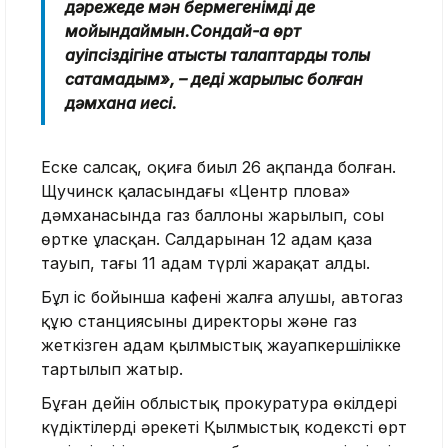
дәрежеде мән бермегенімді де
мойындаймын.Сондай-ақ өрт
қауіпсіздігіне қатысты талаптарды толық
сақтамадым», – деді жарылыс болған
дәмхана иесі.
Еске салсақ, оқиға биыл 26 ақпанда болған.
Щучинск қаласындағы «Центр плова»
дәмханасында газ баллоны жарылып, соңы
өртке ұласқан. Салдарынан 12 адам қаза
тауып, тағы 11 адам түрлі жарақат алды.
Бұл іс бойынша кафені жалға алушы, автогаз
құю станциясының директоры және газ
жеткізген адам қылмыстық жауапкершілікке
тартылып жатыр.
Бұған дейін облыстық прокуратура өкілдері
күдіктілердің әрекеті Қылмыстық кодекстің өрт