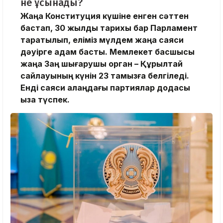
не ұсынады?
Жаңа Конституция күшіне енген сәттен
бастап, 30 жылдық тарихы бар Парламент
таратылып, еліміз мүлдем жаңа саяси
дәуірге қадам басты. Мемлекет басшысы
жаңа Заң шығарушы орган – Құрылтай
сайлауының күнін 23 тамызға белгіледі.
Енді саяси алаңдағы партиялар додасы
қыза түспек.