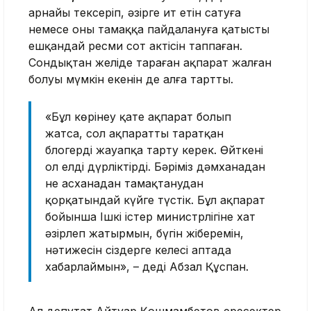
арнайы тексеріп, әзірге ит етін сатуға
немесе оны тамаққа пайдалануға қатысты
ешқандай ресми сот актісін таппаған.
Сондықтан желіде тараған ақпарат жалған
болуы мүмкін екенін де алға тартты.
«Бұл көрінеу қате ақпарат болып
жатса, сол ақпаратты таратқан
блогерді жауапқа тарту керек. Өйткені
ол елді дүрліктірді. Бәріміз дәмханадан
не асханадан тамақтанудан
қорқатындай күйге түстік. Бұл ақпарат
бойынша Ішкі істер министрлігіне хат
әзірлеп жатырмын, бүгін жіберемін,
нәтижесін сіздерге келесі аптада
хабарлаймын», – деді Абзал Құспан.