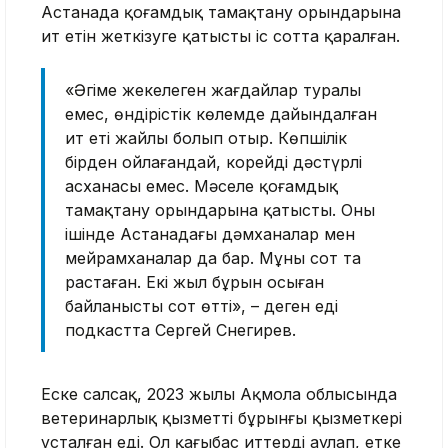
Астанада қоғамдық тамақтану орындарына
ит етін жеткізуге қатысты іс сотта қаралған.
«Әңгіме жекелеген жағдайлар туралы
емес, өндірістік көлемде дайындалған
ит еті жайлы болып отыр. Көпшілік
бірден ойлағандай, корейдің дәстүрлі
асханасы емес. Мәселе қоғамдық
тамақтану орындарына қатысты. Оның
ішінде Астанадағы дәмханалар мен
мейрамханалар да бар. Мұны сот та
растаған. Екі жыл бұрын осыған
байланысты сот өтті», – деген еді
подкастта Сергей Снегирев.
Еске салсақ, 2023 жылы Ақмола облысында
ветеринарлық қызметтің бұрынғы қызметкері
ұсталған еді. Ол қаңғыбас иттерді аулап, етке