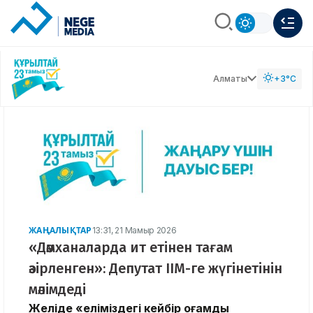
Алматы
+3°C
ЖАҢАЛЫҚТАР
13:31, 21 Мамыр 2026
«Дәмханаларда ит етінен тағам
әзірленген»: Депутат ІІМ-ге жүгінетінін
мәлімдеді
Желіде «еліміздегі кейбір қоғамдық