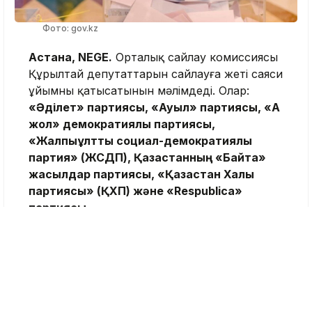
Фото: gov.kz
Астана, NEGE.
Орталық сайлау комиссиясы
Құрылтай депутаттарын сайлауға жеті саяси
ұйымның қатысатынын мәлімдеді. Олар:
«Әділет» партиясы, «Ауыл» партиясы, «Ақ
жол» демократиялық партиясы,
«Жалпыұлттық социал-демократиялық
партия» (ЖСДП), Қазақстанның «Байтақ»
жасылдар партиясы, «Қазақстан Халық
партиясы» (ҚХП) және «Respublica»
партиясы.
Құрылтайдан орын алу – жай ғана мандат
үшін күрес емес, елдің алдағы онжылдық
бағытын айқындайтын үлкен саяси емтихан.
Осы уақытқа дейін тек «депутаттық сауал
жолдаумен» шектеліп келген кейбір