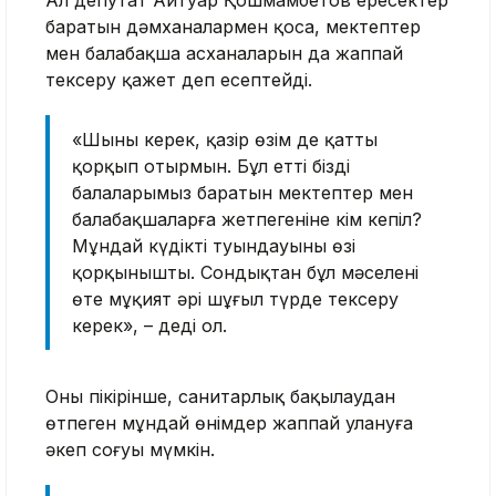
Ал депутат Айтуар Қошмамбетов ересектер
баратын дәмханалармен қоса, мектептер
мен балабақша асханаларын да жаппай
тексеру қажет деп есептейді.
«Шыны керек, қазір өзім де қатты
қорқып отырмын. Бұл еттің біздің
балаларымыз баратын мектептер мен
балабақшаларға жетпегеніне кім кепіл?
Мұндай күдіктің туындауының өзі
қорқынышты. Сондықтан бұл мәселені
өте мұқият әрі шұғыл түрде тексеру
керек», – деді ол.
Оның пікірінше, санитарлық бақылаудан
өтпеген мұндай өнімдер жаппай улануға
әкеп соғуы мүмкін.