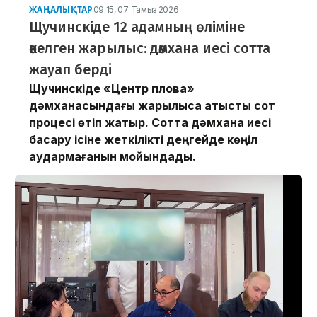
ЖАҢАЛЫҚТАР
09:15, 07 Тамыз 2026
Щучинскіде 12 адамның өліміне
әкелген жарылыс: дәмхана иесі сотта
жауап берді
Щучинскіде «Центр плова»
дәмханасындағы жарылысқа қатысты сот
процесі өтіп жатыр. Сотта дәмхана иесі
басқару ісіне жеткілікті деңгейде көңіл
аудармағанын мойындады.