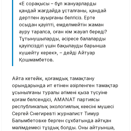
«Ең сорақысы – бұл жануарлардың
қандай жағдайда ұсталғаны, қандай
дертпен ауырғаны белгісіз. Ертең
осыдан қауіпті, емделмейтін жаман
ауру таралса, оған кім жауап береді?
Тұтынушылардың, әсіресе балалардың
қауіпсіздігі үшін бақылауды барынша
күшейту керек», – дейді Айтуар
Қошмамбетов.
Айта кетейік, қоғамдық тамақтану
орындарында ит етінен әзірленген тамақтар
ұсынылғаны туралы әңгіменің қыза түсуіне
қоғам белсендісі, AMANAT партиясы
республикалық экологиялық кеңесінің мүшесі
Сергей Снегиревтің журналист Тимур
Балымбетовке берген сұхбатында айтқан
мәлімдемесі тұздық болды. Оның айтуынша,