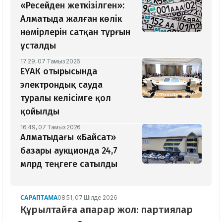
«Ресейден жеткізілген»:
Алматыда жалған көлік
нөмірлерін сатқан тұрғын
ұсталды
17:29, 07 Тамыз 2026
ЕҮАК отырысында
электрондық сауда
туралы келісімге қол
қойылды
16:49, 07 Тамыз 2026
Алматыдағы «Байсат»
базары аукционда 24,7
млрд теңгеге сатылды
САРАПТАМА
08:51, 07 Шілде 2026
Құрылтайға апарар жол: партиялар