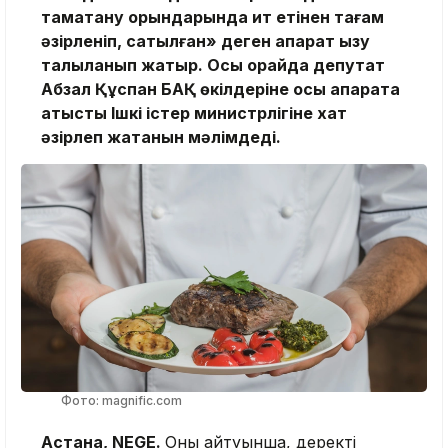
тамақтану орындарында ит етінен тағам
әзірленіп, сатылған» деген ақпарат қызу
талқыланып жатыр. Осы орайда депутат
Абзал Құспан БАҚ өкілдеріне осы ақпаратқа
қатысты Ішкі істер министрлігіне хат
әзірлеп жатқанын мәлімдеді.
Фото: magnific.com
Астана, NEGE.
Оның айтуынша, деректі