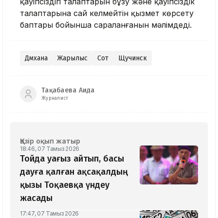
қауіпсіздігі талаптарын бұзу және қауіпсіздік
талаптарына сай келмейтін қызмет көрсету
баптары бойынша сараланғанын мәлімдеді.
Дәмхана
Жарылыс
Сот
Щучинск
Тақабаева Аида
Журналист
Қазір оқып жатыр
18:46, 07 Тамыз 2026
Тойда уағыз айтып, басы
дауға қалған ақсақалдың
қызы Тоқаевқа үндеу
жасады
17:47, 07 Тамыз 2026