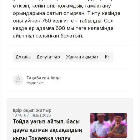
өткізіп, кейін оны қоғамдық тамақтану
орындарына сатып отырған. Тінту кезінде
оның үйінен 750 келі ит еті табылды. Сол
кезде ер адамға 690 мың теңге көлемінде
айыппұл салынған болатын.
Дәмхана
Депутаттар
Жалған ақпарат
Ит
Тақабаева Аида
Журналист
Қазір оқып жатыр
18:46, 07 Тамыз 2026
Тойда уағыз айтып, басы
дауға қалған ақсақалдың
қызы Тоқаевқа үндеу