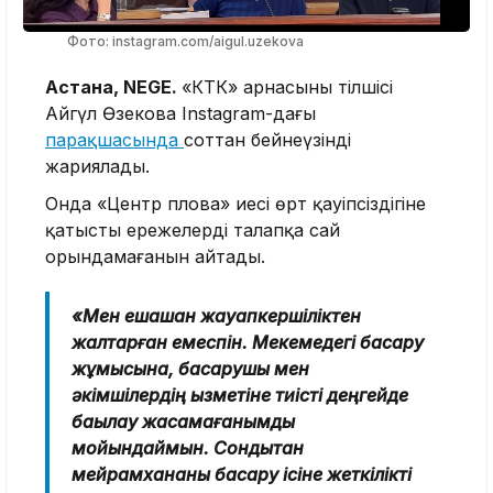
Фото: instagram.com/aigul.uzekova
Астана, NEGE.
«КТК» арнасының тілшісі
Айгүл Өзекова Instagram-дағы
парақшасында
соттан бейнеүзінді
жариялады.
Онда «Центр плова» иесі өрт қауіпсіздігіне
қатысты ережелерді талапқа сай
орындамағанын айтады.
«Мен ешқашан жауапкершіліктен
жалтарған емеспін. Мекемедегі басқару
жұмысына, басқарушы мен
әкімшілердің қызметіне тиісті деңгейде
бақылау жасамағанымды
мойындаймын. Сондықтан
мейрамхананы басқару ісіне жеткілікті