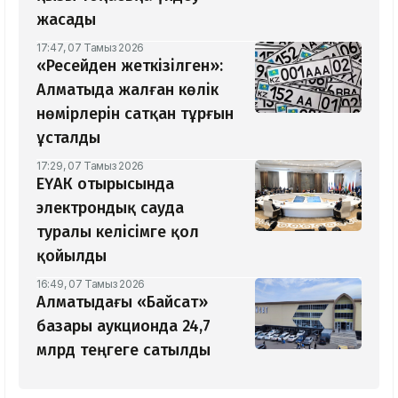
жасады
17:47, 07 Тамыз 2026
«Ресейден жеткізілген»:
Алматыда жалған көлік
нөмірлерін сатқан тұрғын
ұсталды
17:29, 07 Тамыз 2026
ЕҮАК отырысында
электрондық сауда
туралы келісімге қол
қойылды
16:49, 07 Тамыз 2026
Алматыдағы «Байсат»
базары аукционда 24,7
млрд теңгеге сатылды