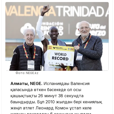
Фото: NEGE.kz
Алматы, NEGE.
Испаниядағы Валенсия
қаласында өткен бәсекеде ол осы
қашықтықты 26 минут 38 секундта
бағындырды. Бұл 2010 жылдан бері кениялық
жеңіл атлет Леонард Комон ұстап келе