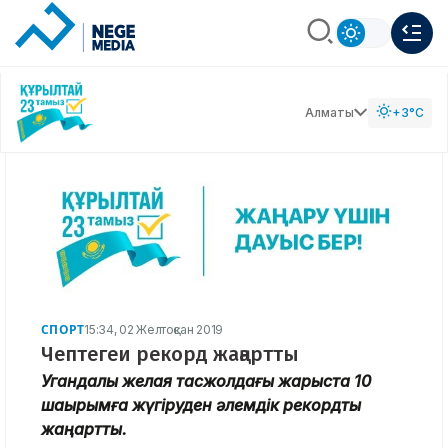
Алматы
+3°C
СПОРТ
15:34, 02 Желтоқсан 2019
Чептегеи рекорд жаңартты
Угандалық желаяқ тасжолдағы жарыста 10
шақырымға жүгіруден әлемдік рекордты
жаңартты.