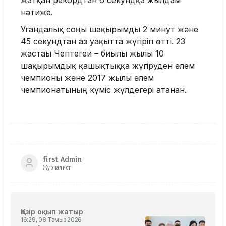
жатқан рекордтан 6 секундқа жылдам
нәтиже.
Угандалық соңғы шақырымды 2 минут және
45 секундтан аз уақытта жүгіріп өтті. 23
жастағы Чептегеи – биылғы жылы 10
шақырымдық қашықтыққа жүгіруден әлем
чемпионы және 2017 жылы әлем
чемпионатының күміс жүлдегері атанған.
first Admin
Журналист
Қазір оқып жатыр
16:29, 08 Тамыз 2026