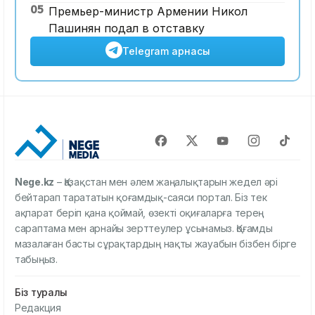
05
Премьер-министр Армении Никол
Пашинян подал в отставку
Telegram арнасы
Nege.kz
– Қазақстан мен әлем жаңалықтарын жедел әрі
бейтарап тарататын қоғамдық-саяси портал. Біз тек
ақпарат беріп қана қоймай, өзекті оқиғаларға терең
сараптама мен арнайы зерттеулер ұсынамыз. Қоғамды
мазалаған басты сұрақтардың нақты жауабын бізбен бірге
табыңыз.
Біз туралы
Редакция