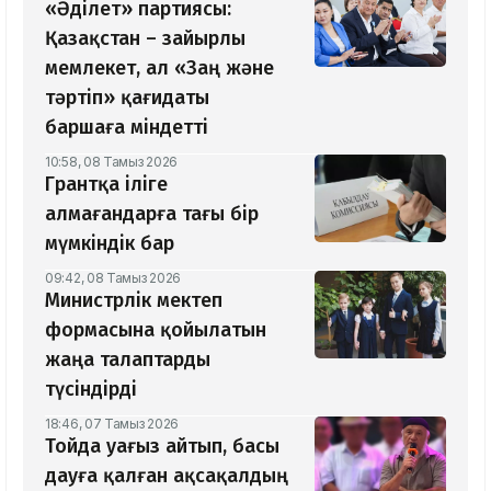
«Әділет» партиясы:
Қазақстан – зайырлы
мемлекет, ал «Заң және
тәртіп» қағидаты
баршаға міндетті
10:58, 08 Тамыз 2026
Грантқа іліге
алмағандарға тағы бір
мүмкіндік бар
09:42, 08 Тамыз 2026
Министрлік мектеп
формасына қойылатын
жаңа талаптарды
түсіндірді
18:46, 07 Тамыз 2026
Тойда уағыз айтып, басы
дауға қалған ақсақалдың