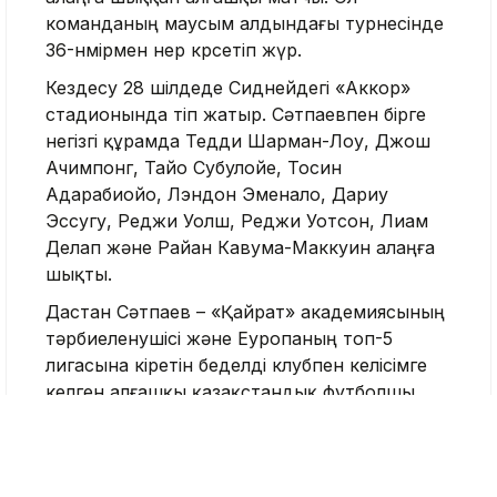
команданың маусым алдындағы турнесінде
36-нөмірмен өнер көрсетіп жүр.
Кездесу 28 шілдеде Сиднейдегі «Аккор»
стадионында өтіп жатыр. Сәтпаевпен бірге
негізгі құрамда Тедди Шарман-Лоу, Джош
Ачимпонг, Тайо Субулойе, Тосин
Адарабиойо, Лэндон Эменало, Дариу
Эссугу, Реджи Уолш, Реджи Уотсон, Лиам
Делап және Райан Кавума-Маккуин алаңға
шықты.
Дастан Сәтпаев – «Қайрат» академиясының
тәрбиеленушісі және Еуропаның топ-5
лигасына кіретін беделді клубпен келісімге
келген алғашқы қазақстандық футболшы.
Дастан Сәтпаев