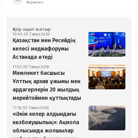
Журналист
Қазір оқып жатыр
19:40, 05 Тамыз 2026
Қазақстан мен Ресейдің
келесі медиафорумы
Астанада өтеді
17:52, 05 Тамыз 2026
Мемлекет басшысы
Ұлттық архив ұжымы мен
ардагерлерін 20 жылдық
мерейтоймен құттықтады
17:18, 05 Тамыз 2026
«Әкім келер алдындағы
көзбояушылық»: Ақмола
облысында жолшылар