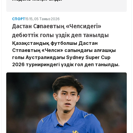
СПОРТ
15:15, 05 Тамыз 2026
Дастан Сәтпаевтың «Челсидегі»
дебюттік голы үздік деп танылды
Қазақстандық футболшы Дастан
Сәтпаевтың «Челси» сапындағы алғашқы
голы Аустралиядағы Sydney Super Cup
2026 турнириндегі үздік гол деп танылды.