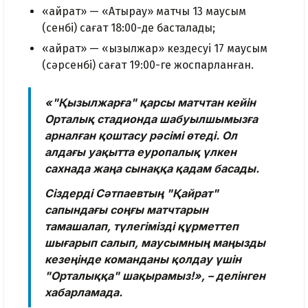
«Қайрат» — «Атырау» матчы 13 маусым
(сенбі) сағат 18:00-де басталады;
«Қайрат» — «Қызылжар» кездесуі 17 маусым
(сәрсенбі) сағат 19:00-ге жоспарланған.
«"Қызылжарға" қарсы матчтан кейін
Орталық стадионда шабуылшымызға
арналған қоштасу рәсімі өтеді. Ол
алдағы уақытта еуропалық үлкен
сахнада жаңа сынаққа қадам басады.
Сіздерді Сәтпаевтың "Қайрат"
сапындағы соңғы матчтарын
тамашалап, түлегімізді құрметтеп
шығарып салып, маусымның маңызды
кезеңінде команданы қолдау үшін
"Орталыққа" шақырамыз!», – делінген
хабарламада.