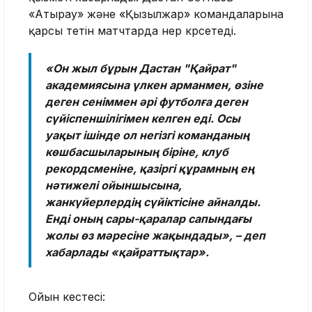
«Атырау» және «Қызылжар» командаларына
қарсы өтетін матчтарда өнер көрсетеді.
«Он жыл бұрын Дастан "Қайрат"
академиясына үлкен арманмен, өзіне
деген сеніммен әрі футболға деген
сүйіспеншілігімен келген еді. Осы
уақыт ішінде ол негізгі команданың
көшбасшыларының біріне, клуб
рекордсменіне, қазіргі құрамның ең
нәтижелі ойыншысына,
жанкүйерлердің сүйіктісіне айналды.
Енді оның сары-қаралар сапындағы
жолы өз мәресіне жақындады», – деп
хабарлады «қайраттықтар».
Ойын кестесі: