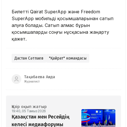
Билетті Qairat SuperApp және Freedom
SuperApp мобильді қосымшаларынан сатып
алуға болады. Сатып алмас бұрын
қосымшаларды соңғы нұсқасына жаңарту
қажет.
Дастан Сәтпаев
"Қайрат" командасы
Тақабаева Аида
Журналист
Қазір оқып жатыр
19:40, 05 Тамыз 2026
Қазақстан мен Ресейдің
келесі медиафорумы