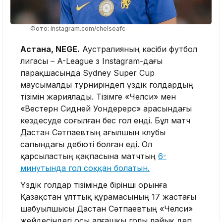
Фото: instagram.com/chelseafc
Астана, NEGE.
Аустралияның кәсіби футбол
лигасы – A-League өз Instagram-дағы
парақшасында Sydney Super Cup
маусымалды турниріндегі үздік голдардың
тізімін жариялады. Тізімге «Челси» мен
«Вестерн Сидней Уондерерс» арасындағы
кездесуде соғылған бес гол енді. Бұл матч
Дастан Сәтпаевтың ағылшын клубы
сапындағы дебюті болған еді. Ол
қарсыластың қақпасына матчтың
6-
минутында гол соққан болатын.
Үздік голдар тізімінде бірінші орынға
Қазақстан ұлттық құрамасының 17 жастағы
шабуылшысы Дастан Сәтпаевтың «Челси»
жейдесіндегі осы алғашқы голы лайық деп