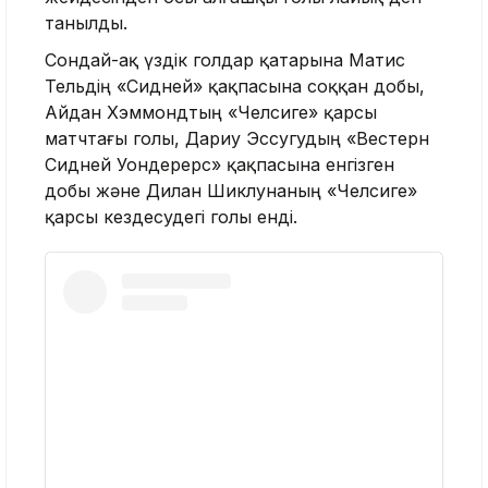
танылды.
Сондай-ақ үздік голдар қатарына Матис
Тельдің «Сидней» қақпасына соққан добы,
Айдан Хэммондтың «Челсиге» қарсы
матчтағы голы, Дариу Эссугудың «Вестерн
Сидней Уондерерс» қақпасына енгізген
добы және Дилан Шиклунаның «Челсиге»
қарсы кездесудегі голы енді.