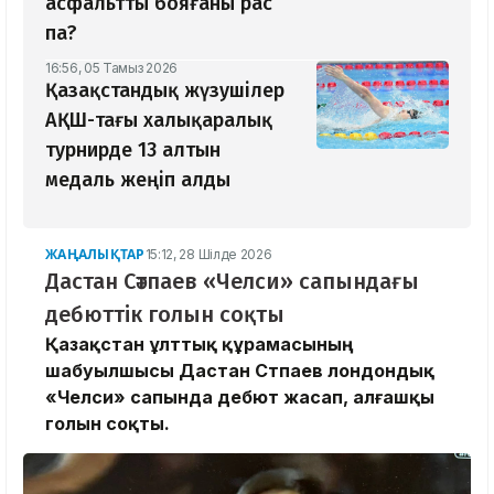
асфальтты бояғаны рас
па?
16:56, 05 Тамыз 2026
Қазақстандық жүзушілер
АҚШ-тағы халықаралық
турнирде 13 алтын
медаль жеңіп алды
ЖАҢАЛЫҚТАР
15:12, 28 Шілде 2026
Дастан Сәтпаев «Челси» сапындағы
дебюттік голын соқты
Қазақстан ұлттық құрамасының
шабуылшысы Дастан Сәтпаев лондондық
«Челси» сапында дебют жасап, алғашқы
голын соқты.