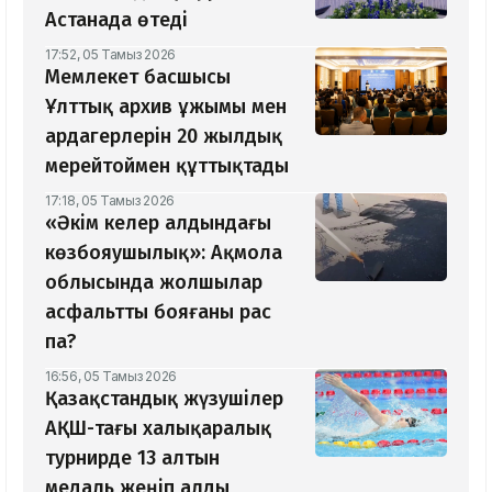
Астанада өтеді
17:52, 05 Тамыз 2026
Мемлекет басшысы
Ұлттық архив ұжымы мен
ардагерлерін 20 жылдық
мерейтоймен құттықтады
17:18, 05 Тамыз 2026
«Әкім келер алдындағы
көзбояушылық»: Ақмола
облысында жолшылар
асфальтты бояғаны рас
па?
16:56, 05 Тамыз 2026
Қазақстандық жүзушілер
АҚШ-тағы халықаралық
турнирде 13 алтын
медаль жеңіп алды