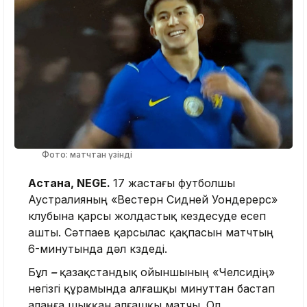
Фото: матчтан үзінді
Астана, NEGE.
17 жастағы футболшы
Аустралияның «Вестерн Сидней Уондерерс»
клубына қарсы жолдастық кездесуде есеп
ашты. Сәтпаев қарсылас қақпасын матчтың
6-минутында дәл көздеді.
Бұл
–
қазақстандық ойыншының «Челсидің»
негізгі құрамында алғашқы минуттан бастап
алаңға шыққан алғашқы матчы. Ол