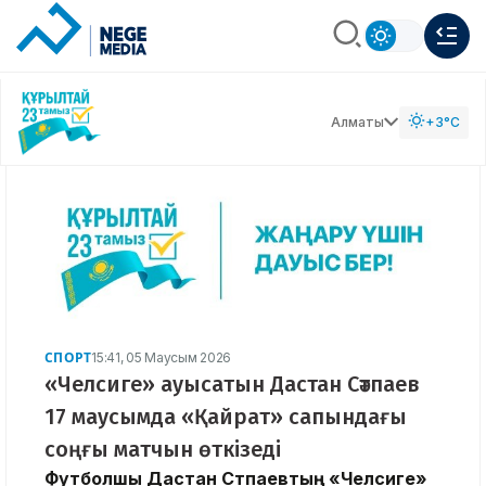
Алматы
+3°C
СПОРТ
15:41, 05 Маусым 2026
«Челсиге» ауысатын Дастан Сәтпаев
17 маусымда «Қайрат» сапындағы
соңғы матчын өткізеді
Футболшы Дастан Сәтпаевтың «Челсиге»