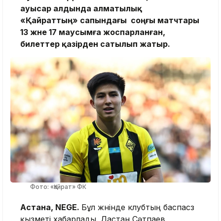
ауысар алдында алматылық
«Қайраттың» сапындағы соңғы матчтары
13 және 17 маусымға жоспарланған,
билеттер қазірден сатылып жатыр.
Фото: «Қайрат» ФК
Астана, NEGE.
Бұл жөнінде клубтың баспасөз
қызметі хабарлады. Дастан Сәтпаев