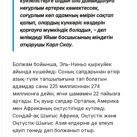
күйзелістерге алдын ала дайындалуға
неғұрлым ертерек көмектессек,
соғұрлым көп адамның өмірін сақтап
қалып, олардың күнкөріс көздерін
қорғауға мүмкіндік болады», – деп
мәлімдеді Ұйым басшысының міндетін
атқарушы Карл Скау.
Болжам бойынша, Эль-Ниньо қыркүйек
айында күшейеді. Соның салдарынан өткір
азық-түлік тапшылығына тап болатын
адамдар саны 225 миллионнан 274
миллионға дейін, яғни шамамен 22 пайызға
артады. Ең ауыр салдар Орталық Америка
мен Африканың оңтүстігінде күтіледі.
Сондай-ақ Шығыс Африка, Оңтүстік және
Оңтүстік-Шығыс Азия елдеріне де елеулі
қауіп төнеді деп болжанып отыр.