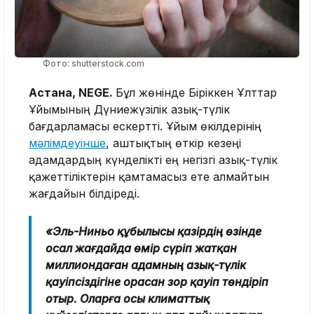
Фото: shutterstock.com
Астана, NEGE.
Бұл жөнінде Біріккен Ұлттар
Ұйымының Дүниежүзілік азық-түлік
бағдарламасы ескертті. Ұйым өкілдерінің
мәлімдеуінше
, аштықтың өткір кезеңі
адамдардың күнделікті ең негізгі азық-түлік
қажеттіліктерін қамтамасыз ете алмайтын
жағдайын білдіреді.
«Эль-Ниньо құбылысы қазірдің өзінде
осал жағдайда өмір сүріп жатқан
миллиондаған адамның азық-түлік
қауіпсіздігіне орасан зор қауіп төндіріп
отыр. Оларға осы климаттық