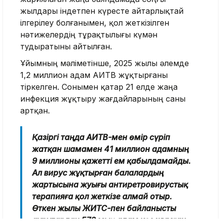
жылдары індетпен күресте айтарлықтай
ілгерілеу болғанымен, қол жеткізілген
нәтижелердің тұрақтылығы күмән
тудыратыны айтылған.
Ұйымның мәліметінше, 2025 жылы әлемде
1,2 миллион адам АИТВ жұқтырғаны
тіркелген. Сонымен қатар 21 елде жаңа
инфекция жұқтыру жағдайларының саны
артқан.
Қазіргі таңда АИТВ-мен өмір сүріп
жатқан шамамен 41 миллион адамның
9 миллионы қажетті ем қабылдамайды.
Ал вирус жұқтырған балалардың
жартысына жуығы антиретровирустық
терапияға қол жеткізе алмай отыр.
Өткен жылы ЖИТС-пен байланысты
аурулардан 570 мың адам көз жұмған.