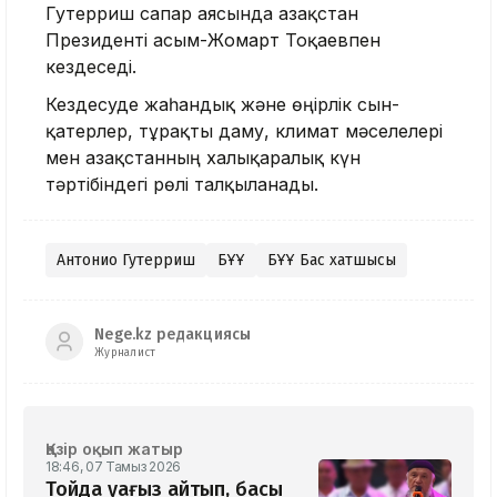
Гутерриш сапар аясында Қазақстан
Президенті Қасым-Жомарт Тоқаевпен
кездеседі.
Кездесуде жаһандық және өңірлік сын-
қатерлер, тұрақты даму, климат мәселелері
мен Қазақстанның халықаралық күн
тәртібіндегі рөлі талқыланады.
Антонио Гутерриш
БҰҰ
БҰҰ Бас хатшысы
Nege.kz редакциясы
Журналист
Қазір оқып жатыр
18:46, 07 Тамыз 2026
Тойда уағыз айтып, басы