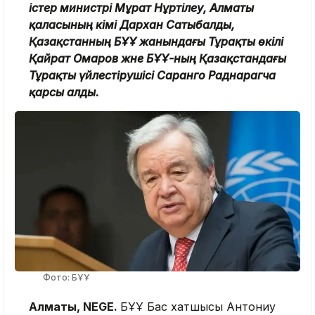
істер министрі Мұрат Нұртілеу, Алматы
қаласының әкімі Дархан Сатыбалды,
Қазақстанның БҰҰ жанындағы Тұрақты өкілі
Қайрат Омаров және БҰҰ-ның Қазақстандағы
Тұрақты үйлестірушісі Саранго Раднарагча
қарсы алды.
Фото: БҰҰ
Алматы, NEGE.
БҰҰ Бас хатшысы Антониу