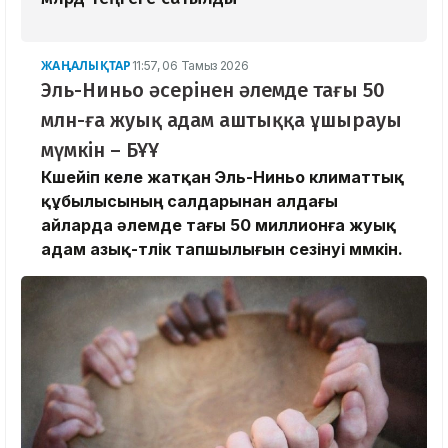
ЖАҢАЛЫҚТАР
11:57, 06 Тамыз 2026
Эль-Ниньо әсерінен әлемде тағы 50
млн-ға жуық адам аштыққа ұшырауы
мүмкін – БҰҰ
Күшейіп келе жатқан Эль-Ниньо климаттық
құбылысының салдарынан алдағы
айларда әлемде тағы 50 миллионға жуық
адам азық-түлік тапшылығын сезінуі мүмкін.