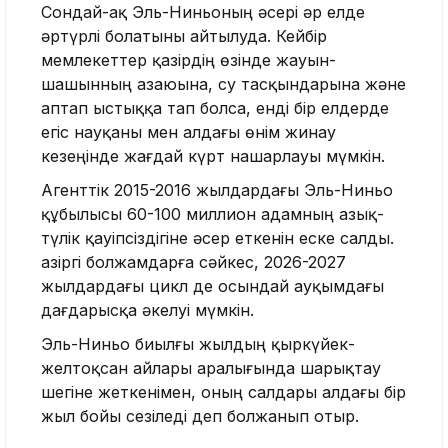
Сондай-ақ Эль-Ниньоның әсері әр елде
әртүрлі болатыны айтылуда. Кейбір
мемлекеттер қазірдің өзінде жауын-
шашынның азаюына, су тасқындарына және
аптап ыстыққа тап болса, енді бір елдерде
егіс науқаны мен алдағы өнім жинау
кезеңінде жағдай күрт нашарлауы мүмкін.
Агенттік 2015-2016 жылдардағы Эль-Ниньо
құбылысы 60-100 миллион адамның азық-
түлік қауіпсіздігіне әсер еткенін еске салды.
Қазіргі болжамдарға сәйкес, 2026-2027
жылдардағы цикл де осындай ауқымдағы
дағдарысқа әкелуі мүмкін.
Эль-Ниньо биылғы жылдың қыркүйек-
желтоқсан айлары аралығында шарықтау
шегіне жеткенімен, оның салдары алдағы бір
жыл бойы сезіледі деп болжанып отыр.