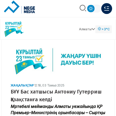
Алматы
+3°C
ЖАҢАЛЫҚТАР
12:18, 03 Тамыз 2025
БҰҰ Бас хатшысы Антониу Гутерриш
Қазақстанға келді
Мәртебелі мейманды Алматы әуежайында ҚР
Премьер-Министрінің орынбасары – Сыртқы