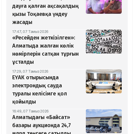
дауға қалған ақсақалдың
қызы Тоқаевқа үндеу
жасады
17:47, 07 Тамыз 2026
«Ресейден жеткізілген»:
Алматыда жалған көлік
нөмірлерін сатқан тұрғын
ұсталды
17:29, 07 Тамыз 2026
ЕҮАК отырысында
электрондық сауда
туралы келісімге қол
қойылды
16:49, 07 Тамыз 2026
Алматыдағы «Байсат»
базары аукционда 24,7
млрд теңгеге сатылды