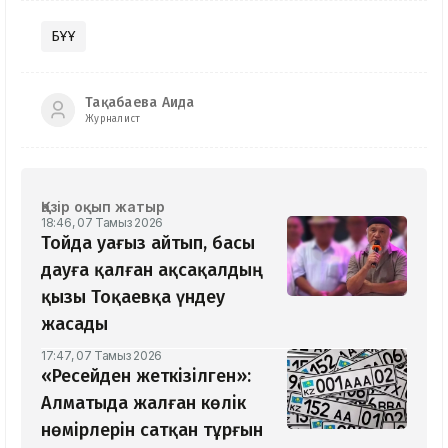
БҰҰ
Тақабаева Аида
Журналист
Қазір оқып жатыр
18:46, 07 Тамыз 2026
Тойда уағыз айтып, басы
дауға қалған ақсақалдың
қызы Тоқаевқа үндеу
жасады
17:47, 07 Тамыз 2026
«Ресейден жеткізілген»:
Алматыда жалған көлік
нөмірлерін сатқан тұрғын