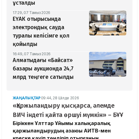
ұсталды
17:29, 07 Тамыз 2026
ЕҮАК отырысында
электрондық сауда
туралы келісімге қол
қойылды
16:49, 07 Тамыз 2026
Алматыдағы «Байсат»
базары аукционда 24,7
млрд теңгеге сатылды
ЖАҢАЛЫҚТАР
09:44, 28 Шілде 2026
«Қаржыландыру қысқарса, әлемде
ВИЧ індеті қайта өршуі мүмкін» – БҰҰ
Біріккен Ұлттар Ұйымы халықаралық
қаржыландырудың азаюы АИТВ-мен
күреске қауіп төндіріп отырғанын