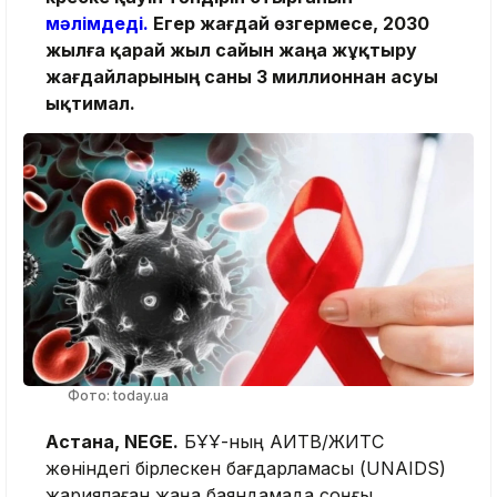
мәлімдеді.
Егер жағдай өзгермесе, 2030
жылға қарай жыл сайын жаңа жұқтыру
жағдайларының саны 3 миллионнан асуы
ықтимал.
Фото: today.ua
Астана, NEGE.
БҰҰ-ның АИТВ/ЖИТС
жөніндегі бірлескен бағдарламасы (UNAIDS)
жариялаған жаңа баяндамада соңғы