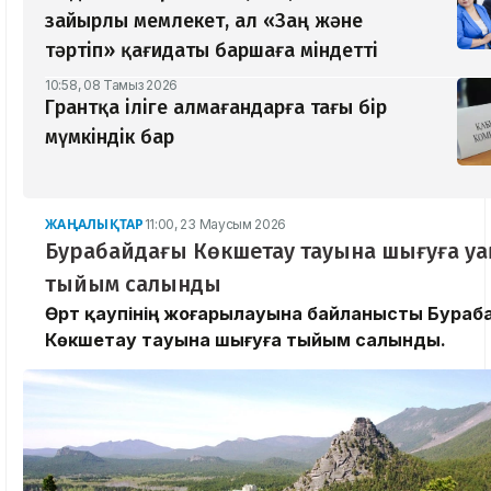
зайырлы мемлекет, ал «Заң және
тәртіп» қағидаты баршаға міндетті
10:58, 08 Тамыз 2026
Грантқа іліге алмағандарға тағы бір
мүмкіндік бар
ЖАҢАЛЫҚТАР
11:00, 23 Маусым 2026
Бурабайдағы Көкшетау тауына шығуға уа
тыйым салынды
Өрт қаупінің жоғарылауына байланысты Бураб
Көкшетау тауына шығуға тыйым салынды.