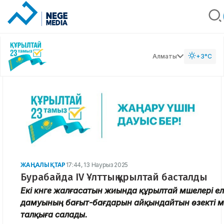
Алматы
+3°C
ЖАҢАЛЫҚТАР
17:44, 13 Наурыз 2025
Бурабайда IV Ұлттық құрылтай басталды
Екі күнге жалғасатын жиында құрылтай мүшелері ел
дамуының бағыт-бағдарын айқындайтын өзекті м
талқыға салады.