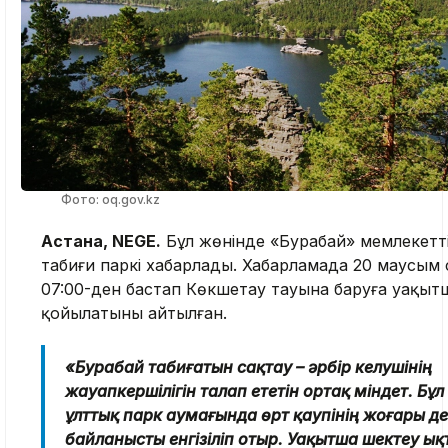
Фото: oq.gov.kz
Астана, NEGE.
Бұл жөнінде «Бурабай» мемлекетт
табиғи паркі хабарлады. Хабарламада 20 маусым 
07:00-ден бастап Көкшетау тауына баруға уақыт
қойылатыны айтылған.
«Бурабай табиғатын сақтау – әрбір келушінің
жауапкершілігін талап ететін ортақ міндет. Бұ
ұлттық парк аумағында өрт қаупінің жоғары де
байланысты енгізіліп отыр. Уақытша шектеу ы