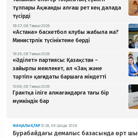
тұлпары Ақжанды алғаш рет кең далада
түсірді
18:37, 08 Тамыз 2026
«Астана» баскетбол клубы жабыла ма?
Министрлік түсініктеме берді
16:29, 08 Тамыз 2026
«Әділет» партиясы: Қазақстан –
зайырлы мемлекет, ал «Заң және
тәртіп» қағидаты баршаға міндетті
10:58, 08 Тамыз 2026
Грантқа іліге алмағандарға тағы бір
мүмкіндік бар
ЖАҢАЛЫҚТАР
12:28, 09 Шілде 2026
Бурабайдағы демалыс базасында өрт шы