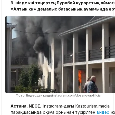
9 шілде күні таңертең Бурабай курорттық айма
«Алтын күн» демалыс базасының аумағында өр
Фото: Видеодан кадр/instagram.com/dosanovaofficial
Астана, NEGE.
Instagram-дағы Kaztourism.media
парақшасында оқиға орнынан түсірілген
видео
ж