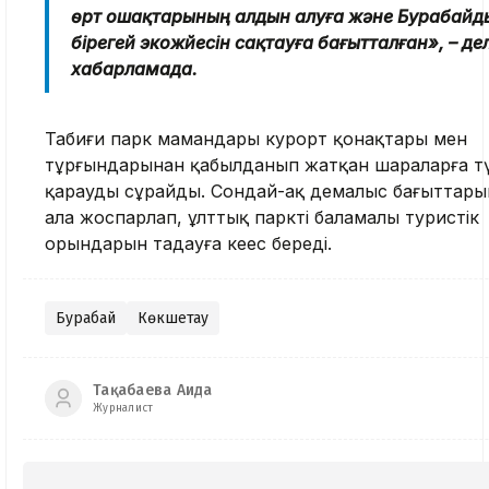
өрт ошақтарының алдын алуға және Бурабайд
бірегей экожүйесін сақтауға бағытталған», – де
хабарламада.
Табиғи парк мамандары курорт қонақтары мен
тұрғындарынан қабылданып жатқан шараларға түс
қарауды сұрайды. Сондай-ақ демалыс бағыттары
ала жоспарлап, ұлттық парктің баламалы туристік
орындарын таңдауға кеңес береді.
Бурабай
Көкшетау
Тақабаева Аида
Журналист