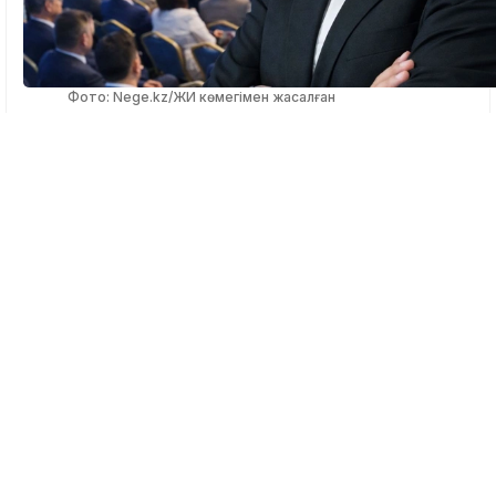
Фото: Nege.kz/ЖИ көмегімен жасалған
Астана, NEGE.
Қазақстанда соңғы жылдары мемле
қоғам арасындағы диалогтың жаңа форматы ретінд
құрылтай институты қалыптасты. Саясаттанушы,
Қазақстандық қоғамдық даму институты
Институционалдық талдау және реформалар орт
директоры Риззат Тасым оның қазіргі саяси жүйед
құрамы және болашағы туралы пікір білдірді.