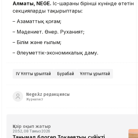
Алматы, NEGE.
Іс-шараның бірінші күнінде өтетін
секциялардың тақырыптары:
– Азаматтық қоғам;
– Мәдениет. Өнер. Руханият;
– Білім және ғылым;
– Әлеуметтік-экономикалық даму.
IV Ұлттық құрылтай
Бурабай
Ұлттық құрылтай
Nege.kz редакциясы
Журналист
Қазір оқып жатыр
20:52, 08 Тамыз 2026
Танымал блогер Тоқаевтың сүйікті