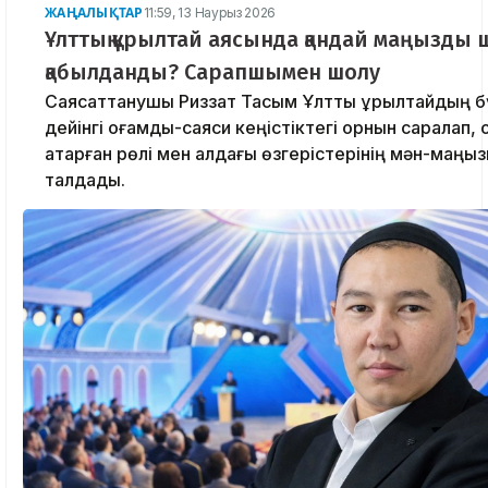
ЖАҢАЛЫҚТАР
11:59, 13 Наурыз 2026
Ұлттық құрылтай аясында қандай маңызды
қабылданды? Сарапшымен шолу
Саясаттанушы Риззат Тасым Ұлттық құрылтайдың б
дейінгі қоғамдық-саяси кеңістіктегі орнын саралап,
атқарған рөлі мен алдағы өзгерістерінің мән-маңы
талдады.