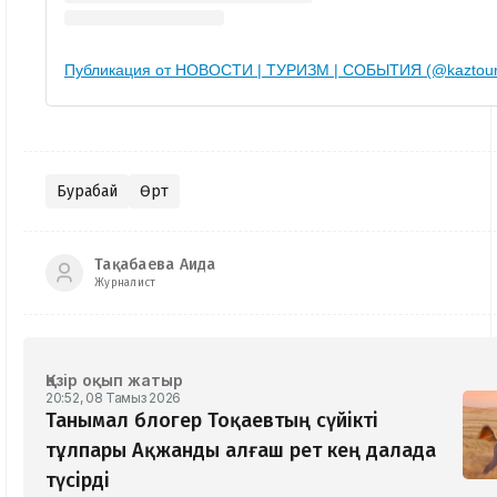
Публикация от НОВОСТИ | ТУРИЗМ | СОБЫТИЯ (@kaztour
Бурабай
Өрт
Тақабаева Аида
Журналист
Қазір оқып жатыр
20:52, 08 Тамыз 2026
Танымал блогер Тоқаевтың сүйікті
тұлпары Ақжанды алғаш рет кең далада
түсірді