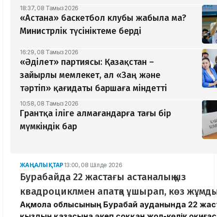
18:37, 08 Тамыз 2026
«Астана» баскетбол клубы жабыла ма?
Министрлік түсініктеме берді
16:29, 08 Тамыз 2026
«Әділет» партиясы: Қазақстан –
зайырлы мемлекет, ал «Заң және
тәртіп» қағидаты баршаға міндетті
10:58, 08 Тамыз 2026
Грантқа іліге алмағандарға тағы бір
мүмкіндік бар
ЖАҢАЛЫҚТАР
13:00, 08 Шілде 2026
Бурабайда 22 жастағы астаналық қыз
квадроциклмен апатқа ұшырап, көз жұмд
Ақмола облысының Бурабай ауданында 22 жас
қыздың қазасына әкеп соққан жол-көлік оқиға