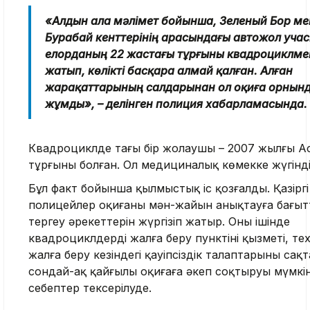
«Алдын ала мәлімет бойынша, Зеленый Бор ме
Бурабай кенттерінің арасындағы автожол учас
елорданың 22 жастағы тұрғыны квадроциклме
жатып, көлікті басқара алмай қалған. Алған
жарақаттарының салдарынан ол оқиға орнынд
жұмды», – делінген полиция хабарламасында.
Квадроциклде тағы бір жолаушы – 2007 жылғы А
тұрғыны болған. Ол медициналық көмекке жүгінді
Бұл факт бойынша қылмыстық іс қозғалды. Қазіргі
полицейлер оқиғаның мән-жайын анықтауға бағыт
тергеу әрекеттерін жүргізіп жатыр. Оның ішінде
квадроциклдерді жалға беру пунктінің қызметі, т
жалға беру кезіндегі қауіпсіздік талаптарының сақ
сондай-ақ қайғылы оқиғаға әкеп соқтыруы мүмкін
себептер тексерілуде.