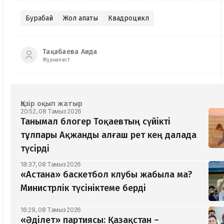
Бурабай
Жол апаты
Квадроцикл
Тақабаева Аида
Журналист
Қазір оқып жатыр
20:52, 08 Тамыз 2026
Танымал блогер Тоқаевтың сүйікті
тұлпары Ақжанды алғаш рет кең далада
түсірді
18:37, 08 Тамыз 2026
«Астана» баскетбол клубы жабыла ма?
Министрлік түсініктеме берді
16:29, 08 Тамыз 2026
«Әділет» партиясы: Қазақстан –