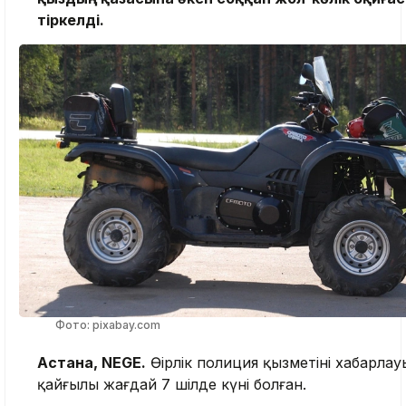
тіркелді.
Фото: pixabay.com
Астана, NEGE.
Өңірлік полиция қызметінің хабарла
қайғылы жағдай 7 шілде күні болған.