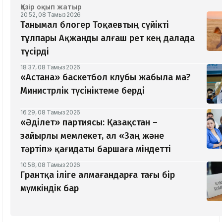
Қазір оқып жатыр
20:52, 08 Тамыз 2026
Танымал блогер Тоқаевтың сүйікті
тұлпары Ақжанды алғаш рет кең далада
түсірді
18:37, 08 Тамыз 2026
«Астана» баскетбол клубы жабыла ма?
Министрлік түсініктеме берді
16:29, 08 Тамыз 2026
«Әділет» партиясы: Қазақстан –
зайырлы мемлекет, ал «Заң және
тәртіп» қағидаты баршаға міндетті
10:58, 08 Тамыз 2026
Грантқа іліге алмағандарға тағы бір
мүмкіндік бар