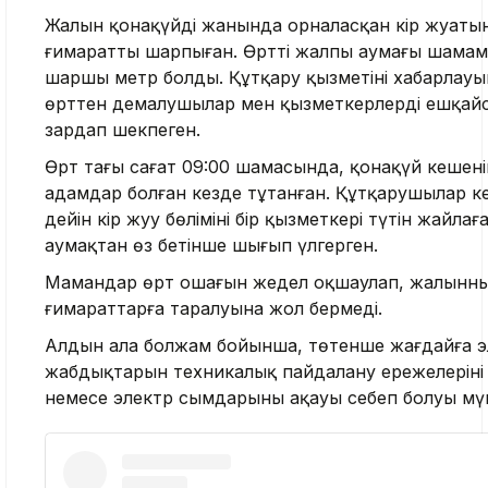
Жалын қонақүйдің жанында орналасқан кір жуаты
ғимаратты шарпыған. Өрттің жалпы аумағы шамам
шаршы метр болды. Құтқару қызметінің хабарлау
өрттен демалушылар мен қызметкерлердің ешқай
зардап шекпеген.
Өрт таңғы сағат 09:00 шамасында, қонақүй кешен
адамдар болған кезде тұтанған. Құтқарушылар к
дейін кір жуу бөлімінің бір қызметкері түтін жайлағ
аумақтан өз бетінше шығып үлгерген.
Мамандар өрт ошағын жедел оқшаулап, жалынның
ғимараттарға таралуына жол бермеді.
Алдын ала болжам бойынша, төтенше жағдайға э
жабдықтарын техникалық пайдалану ережелерінің
немесе электр сымдарының ақауы себеп болуы мүм