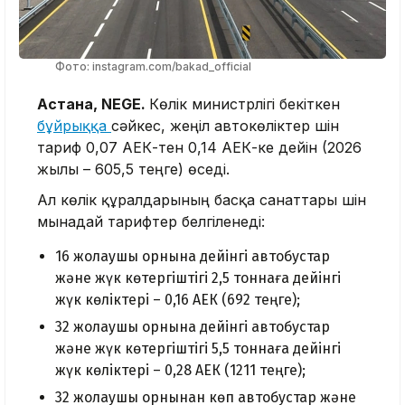
Фото: instagram.com/bakad_official
Астана, NEGE.
Көлік министрлігі бекіткен
бұйрыққа
сәйкес, жеңіл автокөліктер үшін
тариф 0,07 АЕК-тен 0,14 АЕК-ке дейін (2026
жылы – 605,5 теңге) өседі.
Ал көлік құралдарының басқа санаттары үшін
мынадай тарифтер белгіленеді:
16 жолаушы орнына дейінгі автобустар
және жүк көтергіштігі 2,5 тоннаға дейінгі
жүк көліктері – 0,16 АЕК (692 теңге);
32 жолаушы орнына дейінгі автобустар
және жүк көтергіштігі 5,5 тоннаға дейінгі
жүк көліктері – 0,28 АЕК (1211 теңге);
32 жолаушы орнынан көп автобустар және