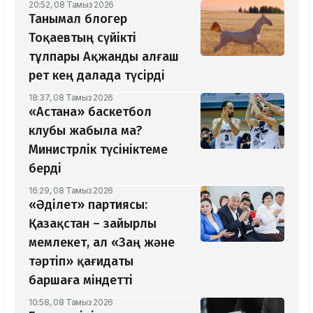
20:52, 08 Тамыз 2026
Танымал блогер
Тоқаевтың сүйікті
тұлпары Ақжанды алғаш
рет кең далада түсірді
18:37, 08 Тамыз 2026
«Астана» баскетбол
клубы жабыла ма?
Министрлік түсініктеме
берді
16:29, 08 Тамыз 2026
«Әділет» партиясы:
Қазақстан – зайырлы
мемлекет, ал «Заң және
тәртіп» қағидаты
баршаға міндетті
10:58, 08 Тамыз 2026