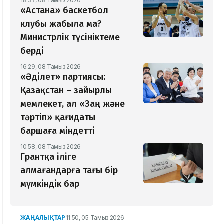
18:37, 08 Тамыз 2026
«Астана» баскетбол
клубы жабыла ма?
Министрлік түсініктеме
берді
16:29, 08 Тамыз 2026
«Әділет» партиясы:
Қазақстан – зайырлы
мемлекет, ал «Заң және
тәртіп» қағидаты
баршаға міндетті
10:58, 08 Тамыз 2026
Грантқа іліге
алмағандарға тағы бір
мүмкіндік бар
ЖАҢАЛЫҚТАР
11:50, 05 Тамыз 2026