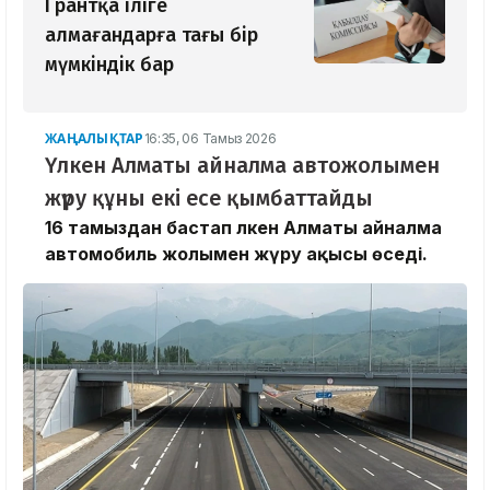
Грантқа іліге
алмағандарға тағы бір
мүмкіндік бар
ЖАҢАЛЫҚТАР
16:35, 06 Тамыз 2026
Үлкен Алматы айналма автожолымен
жүру құны екі есе қымбаттайды
16 тамыздан бастап Үлкен Алматы айналма
автомобиль жолымен жүру ақысы өседі.