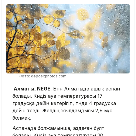
Фото: depositphotos.com
Алматы, NEGE.
Бүгін Алматыда ашық аспан
болады. Күндіз ауа температурасы 17
градусқа дейін көтеріліп, түнде 4 градусқа
дейін түседі. Желдің жылдамдығы 2,9 м/с
болмақ.
Астанада болжамынша, аздаған бұлт
болады. Күндіз ауа температурасы 20