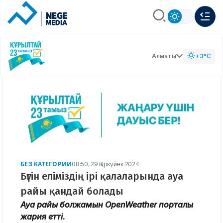
Алматы
+3°C
БЕЗ КАТЕГОРИИ
08:50, 29 Қыркүйек 2024
Бүгін еліміздің ірі қалаларында ауа
райы қандай болады
Ауа райы болжамын OpenWeather порталы
жария етті.