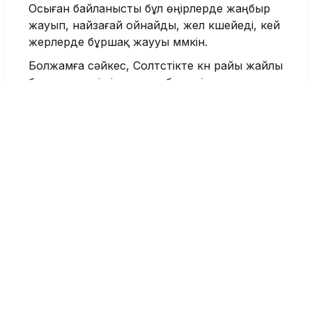
Осыған байланысты бұл өңірлерде жаңбыр
жауып, найзағай ойнайды, жел күшейеді, кей
жерлерде бұршақ жаууы мүмкін.
Болжамға сәйкес, Солтүстікте күн райы жайлы
болады, күндізгі уақытта бұл өңірде
термометр бағаны 22-27°С-ты көрсетеді.
Аптап ыстық
Ауа райы болжамы
Тақабаева Аида
Журналист
Қазір оқып жатыр
20:52, 08 Тамыз 2026
Танымал блогер
Тоқаевтың сүйікті