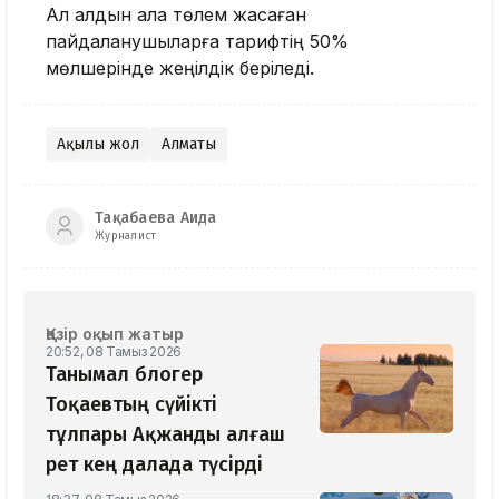
Ал алдын ала төлем жасаған
пайдаланушыларға тарифтің 50%
мөлшерінде жеңілдік беріледі.
Ақылы жол
Алматы
Тақабаева Аида
Журналист
Қазір оқып жатыр
20:52, 08 Тамыз 2026
Танымал блогер
Тоқаевтың сүйікті
тұлпары Ақжанды алғаш
рет кең далада түсірді