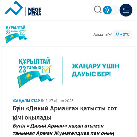
Алматы
+3°C
ЖАҢАЛЫҚТАР
11:12, 27 Қаңтар 2025
Бүгін «Дикий Арманға» қатысты сот
үкімі оқылады
Бүгін «Дикий Арман» лақап атымен
танымал Арман Жұмагелдиев пен оның