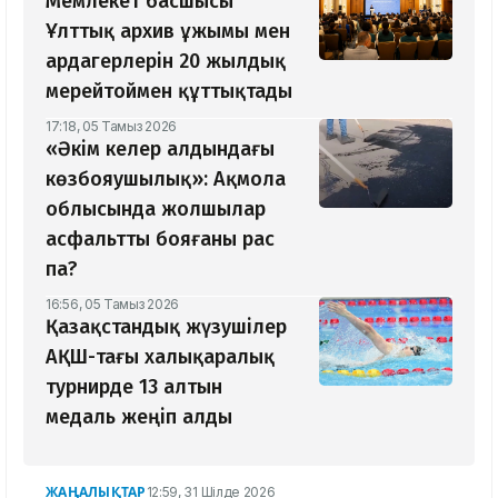
Мемлекет басшысы
Ұлттық архив ұжымы мен
ардагерлерін 20 жылдық
мерейтоймен құттықтады
17:18, 05 Тамыз 2026
«Әкім келер алдындағы
көзбояушылық»: Ақмола
облысында жолшылар
асфальтты бояғаны рас
па?
16:56, 05 Тамыз 2026
Қазақстандық жүзушілер
АҚШ-тағы халықаралық
турнирде 13 алтын
медаль жеңіп алды
ЖАҢАЛЫҚТАР
12:59, 31 Шілде 2026