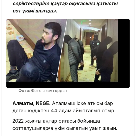
серіктестеріне қаңтар оқиғасына қатысты
сот үкімі шығады.
Фото: Фото: ғаламтордан
Алматы, NEGE.
Аталмыш іске қатысы бар
деген күдікпен 44 адам айыпталып отыр.
2022 жылғы қаңтар оқиғасы бойынша
сотталушыларға үкім оқылатын уақыт жақын.