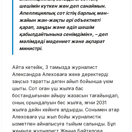
шешімін күткен жөн деп санаймын.
Апелляциялық сот істің барлық мән-
жайын жан-жақты әрі объективті
қарап, заңды және әділ шешім
қабылдайтынына сенімдімін», – деп
мәлімдеді мәдениет және ақпарат
министрі.
Айта кетейік, 3 тамызда журналист
Александра Алеховаға жеке деректерді
заңсыз таратты деген айып бойынша үкім
шықты. Сот оған үш жылға бас
бостандығынан айыру жазасын тағайындап,
оның орындалуын бес жылға, яғни 2031
жылға дейін кейінге қалдырды. Сонымен қатар
Алеховаға үш жыл бойы журналистік
қызметпен айналысуға тыйым салынды. Бұл
жөнінде журналист Жанна Байтелова