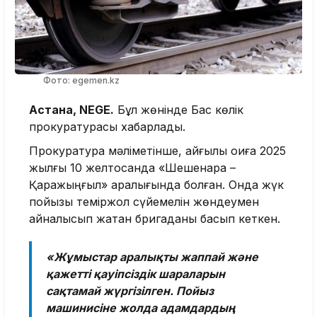
Фото: egemen.kz
Астана, NEGE.
Бұл жөнінде Бас көлік
прокуратурасы хабарлады.
Прокуратура мәліметінше, қайғылы оқиға 2025
жылғы 10 желтоқсанда «Шешенқара –
Қаражыңғыл» аралығында болған. Онда жүк
пойызы теміржол сүйемелін жөндеумен
айналысып жатқан бригаданы басып кеткен.
«Жұмыстар аралықты жаппай және
қажетті қауіпсіздік шараларын
сақтамай жүргізілген. Пойыз
машинисіне жолда адамдардың