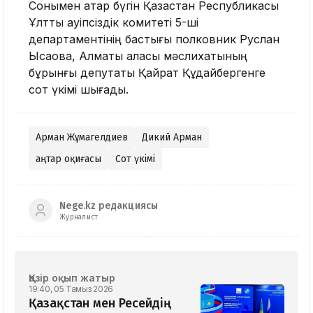
Сонымен қатар бүгін Қазақстан Республикасы
Ұлттық қауіпсіздік комитеті 5-ші
департаментінің бастығы полковник Руслан
Ысқақовқа, Алматы қаласы мәслихатының
бұрынғы депутаты Қайрат Құдайбергенге
сот үкімі шығады.
Арман Жұмагелдиев
Дикий Арман
Қаңтар оқиғасы
Сот үкімі
Nege.kz редакциясы
Журналист
Қазір оқып жатыр
19:40, 05 Тамыз 2026
Қазақстан мен Ресейдің