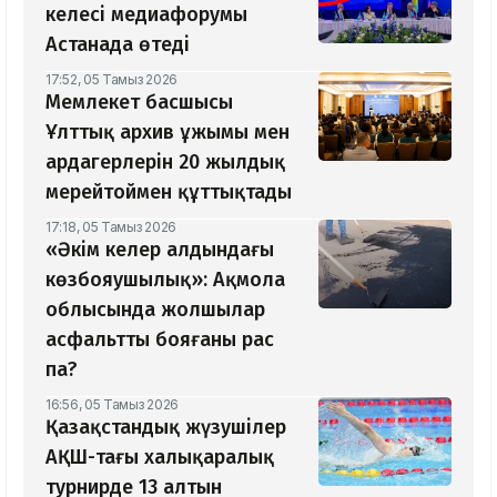
келесі медиафорумы
Астанада өтеді
17:52, 05 Тамыз 2026
Мемлекет басшысы
Ұлттық архив ұжымы мен
ардагерлерін 20 жылдық
мерейтоймен құттықтады
17:18, 05 Тамыз 2026
«Әкім келер алдындағы
көзбояушылық»: Ақмола
облысында жолшылар
асфальтты бояғаны рас
па?
16:56, 05 Тамыз 2026
Қазақстандық жүзушілер
АҚШ-тағы халықаралық
турнирде 13 алтын