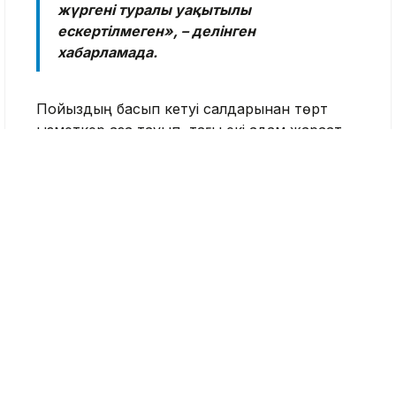
жүргені туралы уақытылы
ескертілмеген», – делінген
хабарламада.
Пойыздың басып кетуі салдарынан төрт
қызметкер қаза тауып, тағы екі адам жарақат
алды.
Іс бойынша мемлекеттік айыптауды көлік
прокуратура қолдаған. Әзірге үкім заңды
күшіне енген жоқ.
Жүк пойызы
Сот үкімі
Тақабаева Аида
Журналист