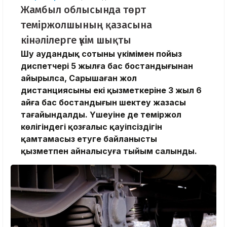
Жамбыл облысында төрт
теміржолшының қазасына
кінәлілерге үкім шықты
Шу аудандық сотының үкімімен пойыз
диспетчері 5 жылға бас бостандығынан
айырылса, Сарышаған жол
дистанциясының екі қызметкеріне 3 жыл 6
айға бас бостандығын шектеу жазасы
тағайындалды. Үшеуіне де теміржол
көлігіндегі қозғалыс қауіпсіздігін
қамтамасыз етуге байланысты
қызметпен айналысуға тыйым салынды.