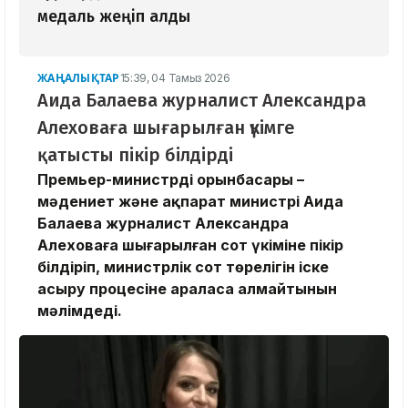
медаль жеңіп алды
ЖАҢАЛЫҚТАР
15:39, 04 Тамыз 2026
Аида Балаева журналист Александра
Алеховаға шығарылған үкімге
қатысты пікір білдірді
Премьер-министрдің орынбасары –
мәдениет және ақпарат министрі Аида
Балаева журналист Александра
Алеховаға шығарылған сот үкіміне пікір
білдіріп, министрлік сот төрелігін іске
асыру процесіне араласа алмайтынын
мәлімдеді.