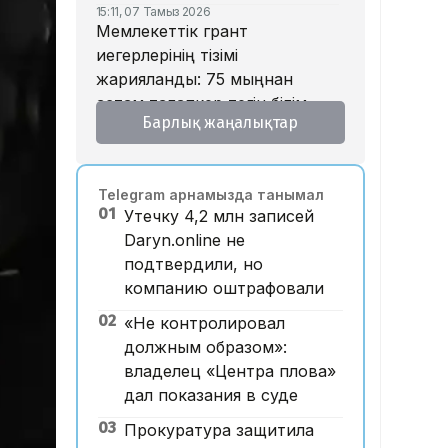
15:11, 07 Тамыз 2026
Мемлекеттік грант
иегерлерінің тізімі
жарияланды: 75 мыңнан
астам талапкер тегін білім
Барлық жаңалықтар
алады
14:45, 07 Тамыз 2026
Ұлттық валютаны инфляция
Telegram арнамызда танымал
қарқынының баяулауы қолдап
01
Утечку 4,2 млн записей
отыр – сарапшылар
Daryn.online не
13:30, 07 Тамыз 2026
подтвердили, но
Фельдшер Ұлдана
компанию оштрафовали
Мырзуанның қазасына қатысты
іс сотқа жолданды
02
«Не контролировал
должным образом»:
12:59, 07 Тамыз 2026
Абай облысы аумағындағы
владелец «Центра плова»
орманды өрттен қорғауға 3
дал показания в суде
млрд теңгеден астам қаржы
03
Прокуратура защитила
бөлінді