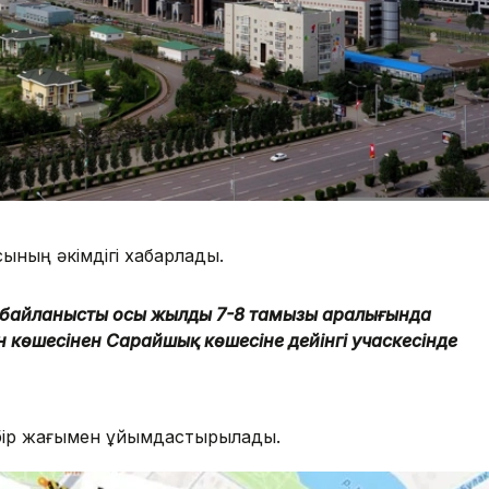
ының әкімдігі хабарлады.
 байланысты осы жылдың 7-8 тамызы аралығында
 көшесінен Сарайшық көшесіне дейінгі учаскесінде
.
ң бір жағымен ұйымдастырылады.