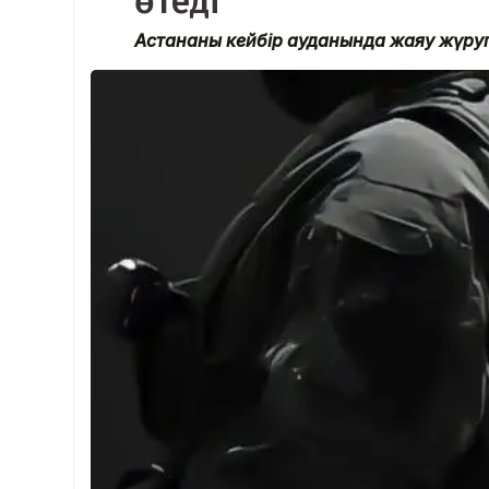
өтеді
Астананың кейбір ауданында жаяу жүру