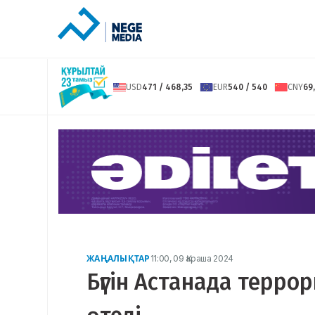
USD
471 / 468,35
EUR
540 / 540
CNY
69,
ЖАҢАЛЫҚТАР
11:00, 09 Қараша 2024
Бүгін Астанада терро