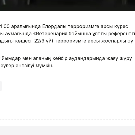
 14:00 аралығында Елордалық терроризмге қарсы күрес
сы аумағында «Ветеренария бойынша ұлттық референтт
ығы көшесі, 22/3 үй) терроризмге қарсы жоспарлы оқу
тыйымдар мен қаланың кейбір аудандарында жаяу жүру
улер енгізілуі мүмкін.