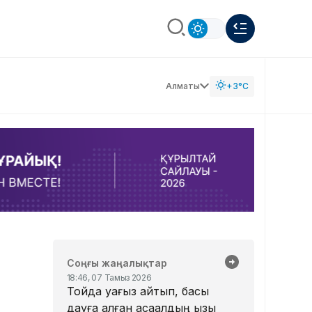
Алматы
+3°C
Соңғы жаңалықтар
18:46, 07 Тамыз 2026
Тойда уағыз айтып, басы
дауға қалған ақсақалдың қызы