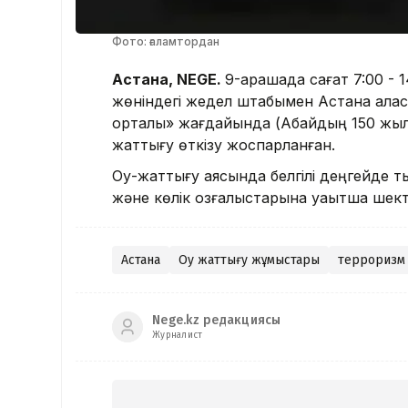
Фото: ғаламтордан
Астана, NEGE.
9-қарашада сағат 7:00 -
жөніндегі жедел штабымен Астана қала
орталық» жағдайында (Абайдың 150 жылд
жаттығу өткізу жоспарланған.
Оқу-жаттығу аясында белгілі деңгейде 
және көлік қозғалыстарына уақытша шекте
Астана
Оқу жаттығу жұмыстары
терроризм
Nege.kz редакциясы
Журналист