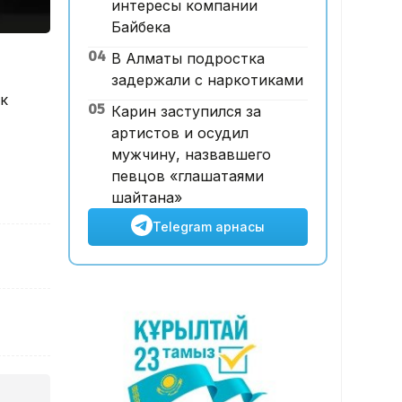
интересы компании
12:00, 07 Тамыз 2026
Байбека
Футболдан ұлттық құраманы
04
В Алматы подростка
Грекия мен Арменияның
задержали с наркотиками
бұрынғы бас бапкері басқаруы
ік
мүмкін
05
Карин заступился за
-
артистов и осудил
мужчину, назвавшего
певцов «глашатаями
шайтана»
Telegram арнасы