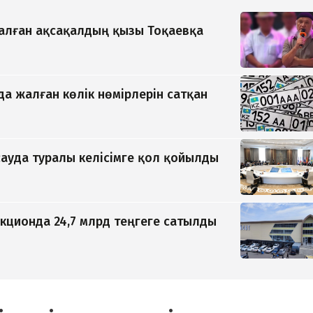
қалған ақсақалдың қызы Тоқаевқа
да жалған көлік нөмірлерін сатқан
ауда туралы келісімге қол қойылды
кционда 24,7 млрд теңгеге сатылды