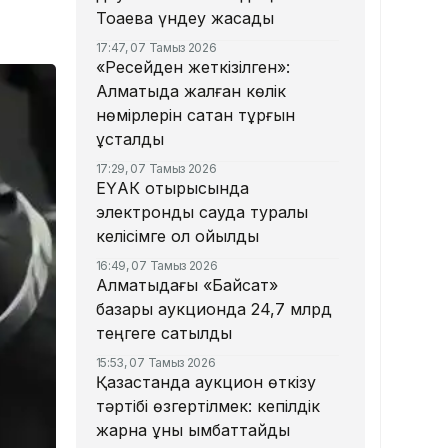
Тоқаевқа үндеу жасады
17:47, 07 Тамыз 2026
«Ресейден жеткізілген»:
Алматыда жалған көлік
нөмірлерін сатқан тұрғын
ұсталды
17:29, 07 Тамыз 2026
ЕҮАК отырысында
электрондық сауда туралы
келісімге қол қойылды
16:49, 07 Тамыз 2026
Алматыдағы «Байсат»
базары аукционда 24,7 млрд
теңгеге сатылды
15:53, 07 Тамыз 2026
Қазақстанда аукцион өткізу
тәртібі өзгертілмек: кепілдік
жарна құны қымбаттайды