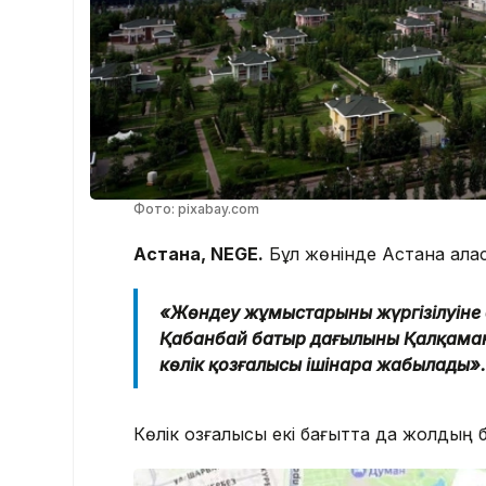
Фото: pixabay.com
Астана, NEGE.
Бұл жөнінде Астана қалас
«Жөндеу жұмыстарының жүргізілуіне
Қабанбай батыр даңғылының Қалқаман
көлік қозғалысы ішінара жабылады»
Көлік қозғалысы екі бағытта да жолды