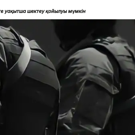
ге уақытша шектеу қойылуы мүмкін