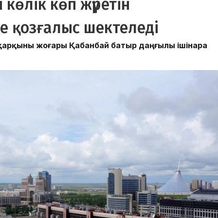
 көлік көп жүретін
е қозғалыс шектеледі
 қарқыны жоғары Қабанбай батыр даңғылы ішінара