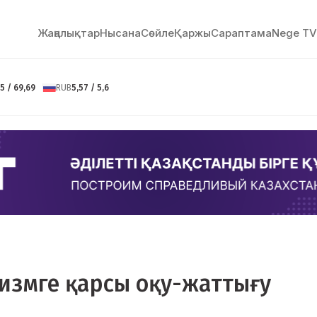
Жаңалықтар
Нысана
Сөйлe
Қаржы
Сараптама
Nege TV
5 / 69,69
RUB
5,57 / 5,6
ризмге қарсы оқу-жаттығу