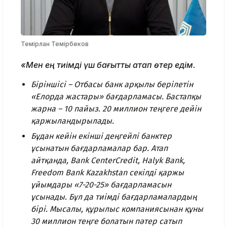
Темірлан Темірбеков
«Мен ең тиімді үш бағытты атап өтер едім.
Біріншісі – Отбасы банк арқылы берілетін
«Елорда жастары» бағдарламасы. Бастапқы
жарна – 10 пайыз. 20 миллион теңгеге дейін
қаржыландырылады.
Бұдан кейін екінші деңгейлі банктер
ұсынатын бағдарламалар бар. Атап
айтқанда, Bank CenterCredit, Halyk Bank,
Freedom Bank Kazakhstan секілді қаржы
ұйымдары «7-20-25» бағдарламасын
ұсынады. Бұл да тиімді бағдарламалардың
бірі. Мысалы, құрылыс компаниясынан құны
30 миллион теңге болатын пәтер сатып