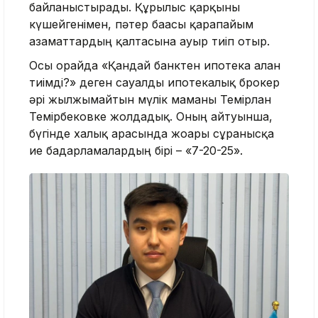
байланыстырады. Құрылыс қарқыны
күшейгенімен, пәтер бағасы қарапайым
азаматтардың қалтасына ауыр тиіп отыр.
Осы орайда «Қандай банктен ипотека алған
тиімді?» деген сауалды ипотекалық брокер
әрі жылжымайтын мүлік маманы Темірлан
Темірбековке жолдадық. Оның айтуынша,
бүгінде халық арасында жоғары сұранысқа
ие бағдарламалардың бірі – «7-20-25».