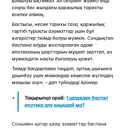
қойылуы ықтимал. Ал скоринг жүйесі енді
соңғы бес жылдағы қаржылық тарихты
есепке алмақ.
Бастысы, несие тарихы таза, қаржылық
тәртібі тұрақты азаматтар үшін бұл
өзгерістер тиімді болуы мүмкін. Сондықтан
баспана алуды жоспарлаған адам
ипотеканың шарттарын мұқият зерттеп, өз
мүмкіндігін нақты бағалауы қажет.
Тиімді бағдарлама таңдап, артық шығынға
ұрынбау үшін мамандар кеңесіне жүгінудің
маңызы зор», – деп түйіндеді брокер.
Тақырыпқа орай:
1 шілдеден бастап
ипотека алу қиындай ма?
Сонымен қатар қазір азаматтар баспана