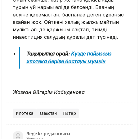
тұрғын үй нарығы әлі де белсенді. Бағаның
өсуіне қарамастан, баспанаға деген сұраныс
азайған жоқ. Өйткені халық жылжымайтын
мүлікті әлі де қаржыны сақтап, тиімді
инвестиция салудың құралы деп түсінеді.
Тақырыпқа орай:
Күзде пайызсыз
ипотека беріле бастауы мүмкін
Жазған Әйгерім Кабиденова
Ипотека
Қазақстан
Пәтер
Nege.kz редакциясы