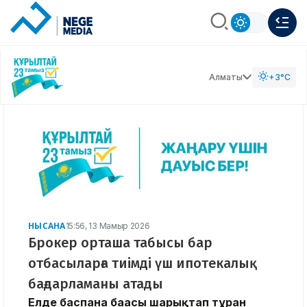
Алматы
+3°C
НЫСАНА
15:56, 13 Мамыр 2026
Брокер орташа табысы бар
отбасыларға тиімді үш ипотекалық
бағдарламаны атады
Елде баспана бағасы шарықтап тұрған