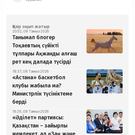
Журналист
Қазір оқып жатыр
20:52, 08 Тамыз 2026
Танымал блогер
Тоқаевтың сүйікті
тұлпары Ақжанды алғаш
рет кең далада түсірді
18:37, 08 Тамыз 2026
«Астана» баскетбол
клубы жабыла ма?
Министрлік түсініктеме
берді
16:29, 08 Тамыз 2026
«Әділет» партиясы:
Қазақстан – зайырлы
мемлекет, ал «Заң және