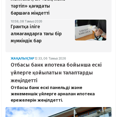
тәртіп» қағидаты
баршаға міндетті
10:58, 08 Тамыз 2026
Грантқа іліге
алмағандарға тағы бір
мүмкіндік бар
ЖАҢАЛЫҚТАР
12:33, 06 Тамыз 2026
Отбасы банк ипотека бойынша ескі
үйлерге қойылатын талаптарды
жеңілдетті
Отбасы банк ескі панельді және
жекеменшік үйлерге арналған ипотека
ережелерін жеңілдетті.