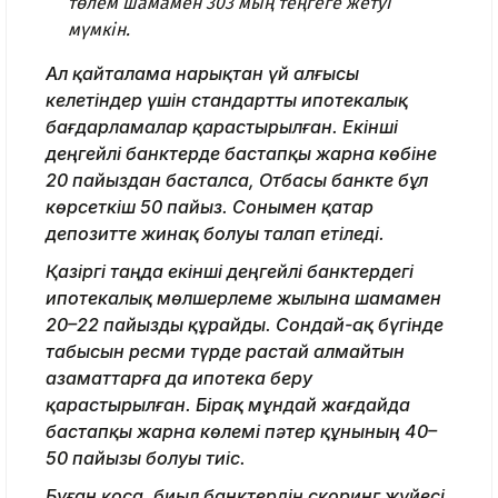
төлем шамамен 303 мың теңгеге жетуі
мүмкін.
Ал қайталама нарықтан үй алғысы
келетіндер үшін стандартты ипотекалық
бағдарламалар қарастырылған. Екінші
деңгейлі банктерде бастапқы жарна көбіне
20 пайыздан басталса, Отбасы банкте бұл
көрсеткіш 50 пайыз. Сонымен қатар
депозитте жинақ болуы талап етіледі.
Қазіргі таңда екінші деңгейлі банктердегі
ипотекалық мөлшерлеме жылына шамамен
20–22 пайызды құрайды. Сондай-ақ бүгінде
табысын ресми түрде растай алмайтын
азаматтарға да ипотека беру
қарастырылған. Бірақ мұндай жағдайда
бастапқы жарна көлемі пәтер құнының 40–
50 пайызы болуы тиіс.
Бұған қоса, биыл банктердің скоринг жүйесі