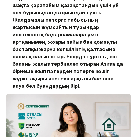
шақта қарапайым қазақстандық үшін үй
алу бұрынғыдан да қиындай түсті.
Жалдамалы пәтерге табысының
жартысын жұмсайтын тұрғындар
ипотекалық бағдарламаларға үміт
артқанымен, жоғары пайыз бен қомақты
бастапқы жарна көпшіліктің қалтасына
салмақ салып отыр. Елорда тұрғыны, екі
баланы жалғыз тәрбиелеп отырған Азиза да
бірнеше жыл пәтерден пәтерге көшіп
жүріп, ақыры ипотека арқылы баспана
алуға бел буғандардың бірі.