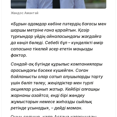
Жандос Амантай
«Бұрын адамдар көбіне пәтердің бағасы мен
шаршы метріне ғана қарайтын. Қазір
тұрғындар үйдің айналасындағы жағдайға
да көңіл бөледі. Себебі бұл – күнделікті өмір
сапасына тікелей әсер ететін маңызды
фактор.
Сондай-ақ бүгінде құрылыс компаниялары
арасындағы бәсеке күшейген. Соған
байланысты олар сатып алушыларды тарту
үшін бөліп төлеу, жеңілдіктер мен түрлі
акциялар ұсынып жатыр. Кейбірі алғашқы
жарнаны азайтса, енді бірі жөндеу
жұмыстарын немесе жиһазды сыйлық
ретінде ұсынады», – дейді маман.
Оның сөзінше, қазір Астана қаласындағы