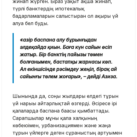
жинап жүрген. Біраз уақыт ақша жинап,
түрлі банктердің ипотекалық
бағдарламаларын салыстырған ол ақыры үй
алуға бел буды.
«Қазір баспана алу бұрынғыдан
әлдеқайда қиын. Баға күн сайын өсіп
жатыр. Бір банктің пайызы төмен
болғанымен, бастапқы жарнасы көп.
Ал екіншісінде рәсімдеу жеңіл, бірақ ай
сайынғы төлем жоғары», – дейді Азиза.
Шынында да, соңғы жылдары елдегі тұрғын
үй нарығы айтарлықтай өзгерді. Әсіресе ірі
қалаларда баспана бағасы қымбаттады.
Сарапшылар мұны қала халқының
көбеюімен, урбанизациямен және жаңа
тұрғын үйлерге деген сұраныстың артуымен