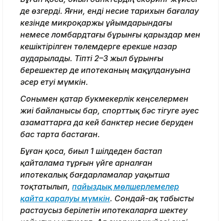
де өзгерді. Яғни, енді несие тарихын бағалау
кезінде микроқаржы ұйымдарындағы
немесе ломбардтағы бұрынғы қарыздар мен
кешіктірілген төлемдерге ерекше назар
аударылады. Тіпті 2–3 жыл бұрынғы
берешектер де ипотеканың мақұлдануына
әсер етуі мүмкін.
Сонымен қатар букмекерлік кеңселермен
жиі байланысы бар, спорттық бәс тігуге әуес
азаматтарға да кей банктер несие беруден
бас тарта бастаған.
Бұған қоса, биыл 1 шілдеден бастап
қайталама тұрғын үйге арналған
ипотекалық бағдарламалар уақытша
тоқтатылып,
пайыздық мөлшерлемелер
қайта қаралуы мүмкін
. Сондай-ақ табысты
растаусыз берілетін ипотекаларға шектеу