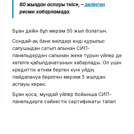
60 жылдан аспауы тиіс», –
делінген
ресми хабарламада.
Бұған дейін бұл мерзім 50 жыл болатын.
Сондай-ақ банк өкілдері енді құрылыс
салушыдан сатып алынған СИП-
панельдерден салынған жеке тұрғын үйлер де
кепілге қабылданатынын хабарлады. Ол үшін
кредиттік өтінім берген күні үйдің
пайдалануға берілген мерзімі 5 жылдан
аспауы керек.
Бұған қоса, мұндай үйлер бойынша СИП-
панельдерге сәйкестік сертификаты талап
етіледі және үйдің іргетасы суға төзімді
материалдардан (темірбетон плиталар,
бетон немесе бут тасы) қаланған болуы
қажет.