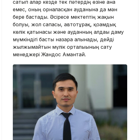
сатып алар кезде тек пәтердің өзіне ғана
емес, оның орналасқан ауданына да мән
бере бастады. Әсіресе мектептің жақын
болуы, жол сапасы, автотұрақ, қоғамдық
көлік қатынасы және ауданның алдағы даму
мүмкіндігі басты назарға алынады, дейді
жылжымайтын мүлік орталығының сату
менеджері Жандос Амантай.