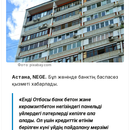
Фото: pixabay.com
Астана, NEGE.
Бұл жөнінде банктің баспасөз
қызметі хабарлады.
«Енді Отбасы банк бетон және
керамзитбетон негізіндегі панельді
үйлердегі пәтерлерді кепілге ала
алады. Ол үшін кредиттік өтінім
берілген күні үйдің пайдалану мерзімі