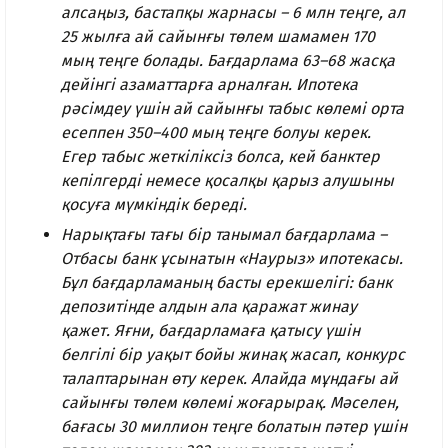
алсаңыз, бастапқы жарнасы – 6 млн теңге, ал
25 жылға ай сайынғы төлем шамамен 170
мың теңге болады. Бағдарлама 63–68 жасқа
дейінгі азаматтарға арналған. Ипотека
рәсімдеу үшін ай сайынғы табыс көлемі орта
есеппен 350–400 мың теңге болуы керек.
Егер табыс жеткіліксіз болса, кей банктер
кепілгерді немесе қосалқы қарыз алушыны
қосуға мүмкіндік береді.
Нарықтағы тағы бір танымал бағдарлама –
Отбасы банк ұсынатын «Наурыз» ипотекасы.
Бұл бағдарламаның басты ерекшелігі: банк
депозитінде алдын ала қаражат жинау
қажет. Яғни, бағдарламаға қатысу үшін
белгілі бір уақыт бойы жинақ жасап, конкурс
талаптарынан өту керек. Алайда мұндағы ай
сайынғы төлем көлемі жоғарырақ. Мәселен,
бағасы 30 миллион теңге болатын пәтер үшін