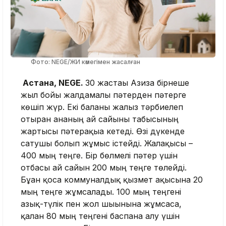
Фото: NEGE/ЖИ көмегімен жасалған
Астана, NEGE.
30 жастағы Азиза бірнеше
жыл бойы жалдамалы пәтерден пәтерге
көшіп жүр. Екі баланы жалғыз тәрбиелеп
отырған ананың ай сайынғы табысының
жартысы пәтерақыға кетеді. Өзі дүкенде
сатушы болып жұмыс істейді. Жалақысы –
400 мың теңге. Бір бөлмелі пәтер үшін
отбасы ай сайын 200 мың теңге төлейді.
Бұған қоса коммуналдық қызмет ақысына 20
мың теңге жұмсалады. 100 мың теңгені
азық-түлік пен жол шығынына жұмсаса,
қалған 80 мың теңгені баспана алу үшін