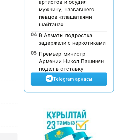
артистов и осудил
Ұлттық валютаны инфляция
мужчину, назвавшего
қарқынының баяулауы
певцов «глашатаями
қолдап отыр – сарапшылар
шайтана»
04
В Алматы подростка
задержали с наркотиками
05
Премьер-министр
Армении Никол Пашинян
подал в отставку
Telegram арнасы