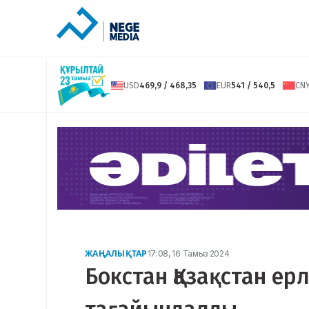
USD
469,9 / 468,35
EUR
541 / 540,5
CN
ЖАҢАЛЫҚТАР
17:08, 16 Тамыз 2024
Бокстан Қазақстан ер