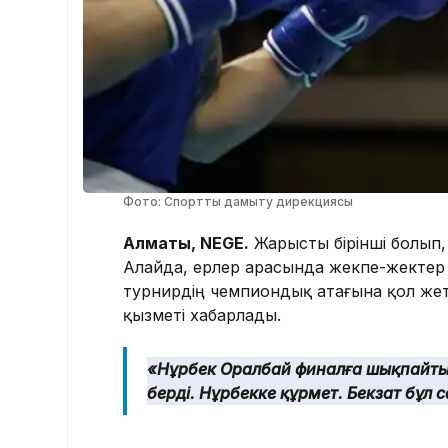
Фото: Спортты дамыту дирекциясы
Алматы, NEGE.
Жарысты бірінші болып,
Алайда, ерлер арасында жекпе-жектер
турнирдің чемпиондық атағына қол жетк
қызметі хабарлады.
«Нұрбек Оралбай финалға шықпайтын
берді. Нұрбекке құрмет. Бекзат бұл