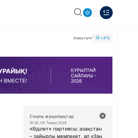
Алматы
+3°C
Соңғы жаңалықтар
16:29, 08 Тамыз 2026
«Әділет» партиясы: Қазақстан
– зайырлы мемлекет, ал «Заң