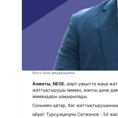
Фото: Бокс федерациясы
Алматы, NEGE.
Қазіргі уақытта жаңа ж
жаттықтырушы маман, жалпы дене дая
мамандары шақырылады.
Сонымен қатар, бас жаттықтырушының ж
Қайрат Тұрсұнқанұлы Сәтжанов - 54 жас