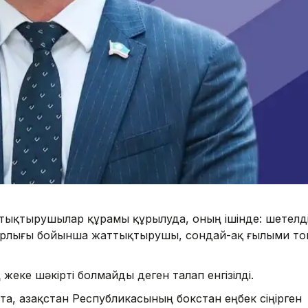
аттықтырушылар құрамы құрылуда, оның ішінде: шетелд
рлығы бойынша жаттықтырушы, сондай-ақ ғылыми то
еке шәкірті болмайды деген талап енгізілді.
та, Қазақстан Республикасының бокстан еңбек сіңірген