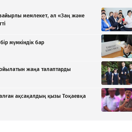
 зайырлы мемлекет, ал «Заң және
тті
бір мүмкіндік бар
қойылатын жаңа талаптарды
қалған ақсақалдың қызы Тоқаевқа