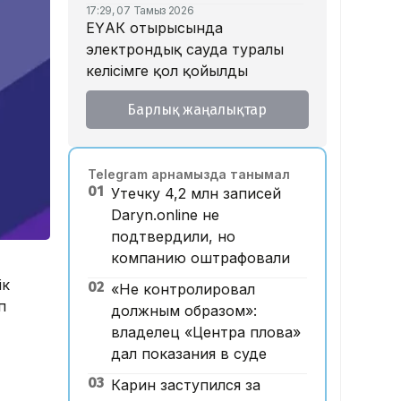
17:29, 07 Тамыз 2026
ЕҮАК отырысында
электрондық сауда туралы
келісімге қол қойылды
16:49, 07 Тамыз 2026
Барлық жаңалықтар
Алматыдағы «Байсат»
базары аукционда 24,7 млрд
теңгеге сатылды
Telegram арнамызда танымал
15:53, 07 Тамыз 2026
01
Утечку 4,2 млн записей
Қазақстанда аукцион өткізу
Daryn.online не
тәртібі өзгертілмек: кепілдік
подтвердили, но
жарна құны қымбаттайды
компанию оштрафовали
15:11, 07 Тамыз 2026
ік
02
Мемлекеттік грант
«Не контролировал
п
иегерлерінің тізімі
должным образом»:
жарияланды: 75 мыңнан
владелец «Центра плова»
астам талапкер тегін білім
дал показания в суде
алады
03
Карин заступился за
14:45, 07 Тамыз 2026