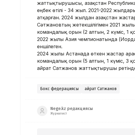
жаттықтырушысы, Қазақстан Республика
еңбек өтілі - 34 жыл. 2021-2022 жылдар
атқарған. 2024 жылдан Қазақстан жаста
Сәтжановтың жетекшілігімен 2021 жылы
командалық орын (2 алтын, 2 күміс, 1 қ
2022 жылы Азия чемпионатында (Иордани
еншілеген.
2024 жылы Астанада өткен жастар ара
командалық орын (5 алтын, 1 күміс, 3 қ
Қайрат Сатжанов жаттықтырушы ретінд
Бокс федерациясы
Қайрат Сатжанов
Nege.kz редакциясы
Журналист