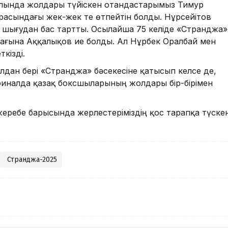
алында жолдары түйіскен отандастарымыз Тимур
асындағы жек-жек те өтпейтін болды. Нұрсейітов
шығудан бас тартты. Осылайша 75 келіде «Странджа»
ағына Аққалықов ие болды. Ал Нұрбек Оралбай мен
кізді.
лдан бері «Странджа» бәсекесіне қатысып келсе де,
 финалда қазақ боксшыларының жолдары бір-бірімен
ребе барысында жерлестеріміздің қос тарапқа түскен
Странджа-2025