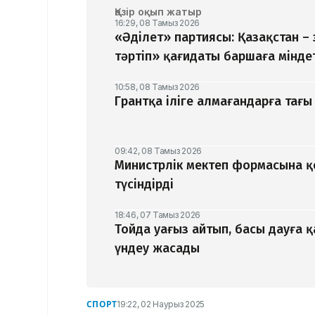
Қазір оқып жатыр
16:29, 08 Тамыз 2026
«Әділет» партиясы: Қазақстан –
тәртіп» қағидаты баршаға мінде
10:58, 08 Тамыз 2026
Грантқа іліге алмағандарға тағы 
09:42, 08 Тамыз 2026
Министрлік мектеп формасына 
түсіндірді
18:46, 07 Тамыз 2026
Тойда уағыз айтып, басы дауға 
үндеу жасады
СПОРТ
19:22, 02 Наурыз 2025