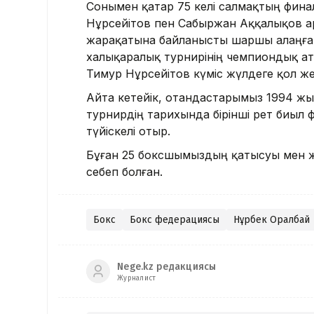
Сонымен қатар 75 келі салмақтың фин
Нұрсейітов пен Сабыржан Аққалықов ар
жарақатына байланысты шаршы алаңға 
халықаралық турнирінің чемпиондық ат
Тимур Нұрсейітов күміс жүлдеге қол жет
Айта кетейік, отандастарымыз 1994 жы
турнирдің тарихында бірінші рет биыл
түйіскелі отыр.
Бұған 25 боксшымыздың қатысуы мен же
себеп болған.
Бокс
Бокс федерациясы
Нұрбек Оралбай
Nege.kz редакциясы
Журналист