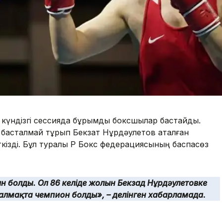
 күндізгі сессияда бұрымды боксшылар бастайды.
 басталмай тұрып Бекзат Нұрдәулетов аталған
ізді. Бұл туралы ҚР Бокс федерациясының баспасөз
 болды. Ол 86 келіде жолын Бекзад Нұрдәулетовке
 салмақта чемпион болды», – делінген хабарламада.