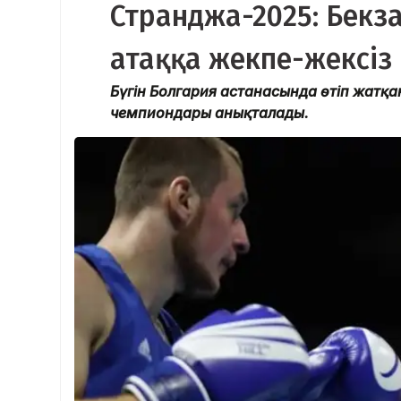
Странджа-2025: Бекз
атаққа жекпе-жексіз 
Бүгін Болгария астанасында өтіп жат
чемпиондары анықталады.