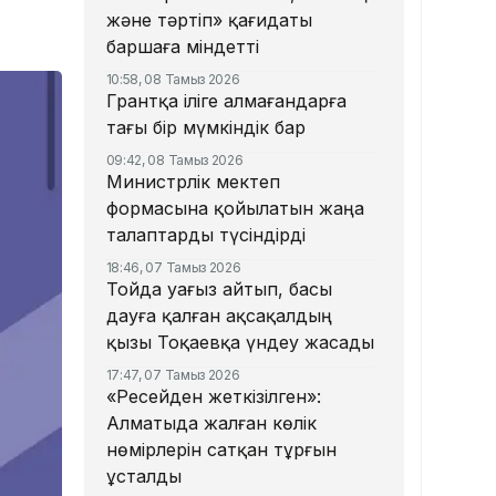
және тәртіп» қағидаты
баршаға міндетті
10:58, 08 Тамыз 2026
Грантқа іліге алмағандарға
тағы бір мүмкіндік бар
09:42, 08 Тамыз 2026
Министрлік мектеп
формасына қойылатын жаңа
талаптарды түсіндірді
18:46, 07 Тамыз 2026
Тойда уағыз айтып, басы
дауға қалған ақсақалдың
қызы Тоқаевқа үндеу жасады
17:47, 07 Тамыз 2026
«Ресейден жеткізілген»:
Алматыда жалған көлік
нөмірлерін сатқан тұрғын
ұсталды