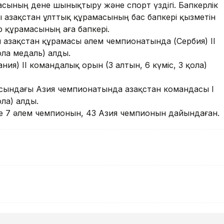
сының дене шынықтыру және спорт үздігі. Бапкерлік
ы Қазақстан ұлттық құрамасының бас бапкері қызметін
р құрамасының аға бапкері.
 Қазақстан құрамасы әлем чемпионатында (Сербия) II
ола медаль) алды.
я) ІІ командалық орын (3 алтын, 6 күміс, 3 қола)
сындағы Азия чемпионатында Қазақстан командасы I
ола) алды.
е 7 әлем чемпионын, 43 Азия чемпионын дайындаған.