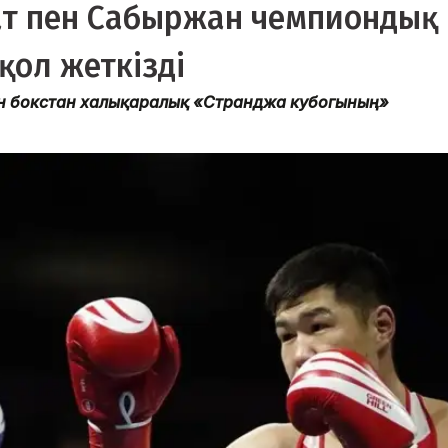
ат пен Сабыржан чемпиондық
қол жеткізді
қан бокстан халықаралық «Странджа кубогының»