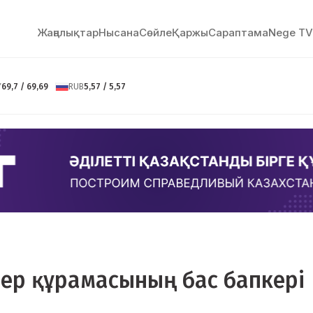
Жаңалықтар
Нысана
Сөйлe
Қаржы
Сараптама
Nege TV
Y
69,7 / 69,69
RUB
5,57 / 5,57
лер құрамасының бас бапкері