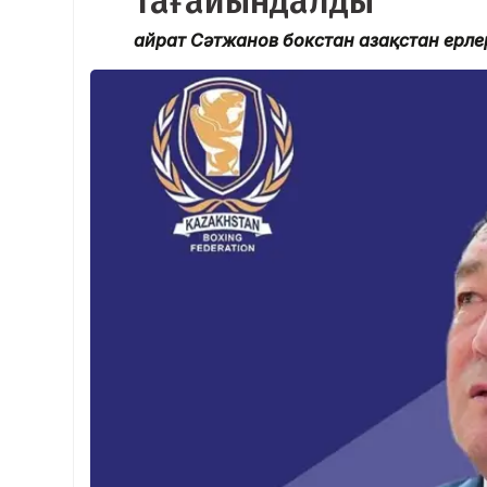
тағайындалды
Қайрат Сәтжанов бокстан Қазақстан ерл