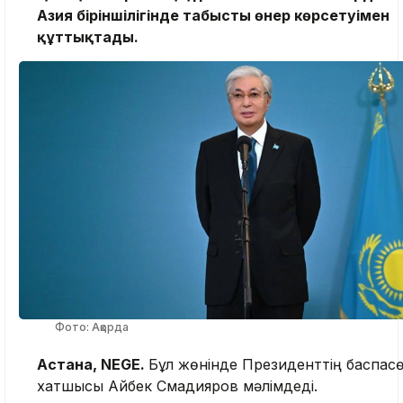
Азия біріншілігінде табысты өнер көрсетуімен
құттықтады.
Фото: Ақорда
Астана, NEGE.
Бұл жөнінде Президенттің баспас
хатшысы Айбек Смадияров мәлімдеді.