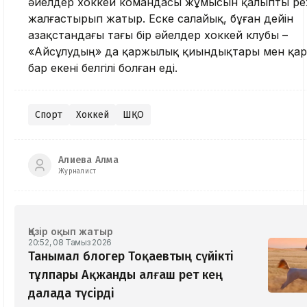
әйелдер хоккей командасы жұмысын қалыпты р
жалғастырып жатыр. Еске салайық, бұған дейін
Қазақстандағы тағы бір әйелдер хоккей клубы –
«Айсұлудың» да қаржылық қиындықтары мен қа
бар екені белгілі болған еді.
Спорт
Хоккей
ШҚО
Алиева Алма
Журналист
Қазір оқып жатыр
20:52, 08 Тамыз 2026
Танымал блогер Тоқаевтың сүйікті
тұлпары Ақжанды алғаш рет кең
далада түсірді