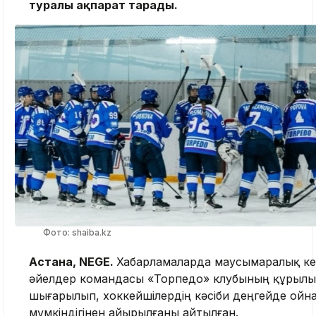
туралы ақпарат тарады.
Фото: shaiba.kz
Астана, NEGE.
Хабарламаларда маусымаралық ке
әйелдер командасы «Торпедо» клубының құрыл
шығарылып, хоккейшілердің кәсіби деңгейде ойн
мүмкіндігінен айырылғаны айтылған.