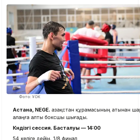
Фото: ҰОК
Астана, NEGE.
Қазақстан құрамасының атынан ш
алаңға алты боксшы шығады.
Күндізгі сессия. Басталуы — 14:00
54 келіге дейін, 1/8 финал