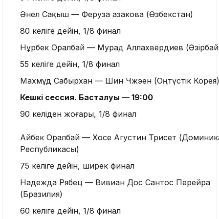
Әнел Сақыш — Феруза Қазакова (Өзбекстан)
80 келіге дейін, 1/8 финал
Нұрбек Оралбай — Мурад Аллахвердиев (Әзірбай
55 келіге дейін, 1/8 финал
Махмұд Сабырхан — Шин Чжэен (Оңтүстік Корея
Кешкі сессия. Басталуы — 19:00
90 келіден жоғары, 1/8 финал
Айбек Оралбай — Хосе Агустин Трисет (Доминик
Республикасы)
75 келіге дейін, ширек финал
Надежда Рябец — Вивиан Дос Сантос Перейра
(Бразилия)
60 келіге дейін, 1/8 финал