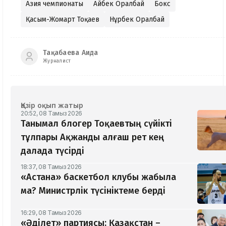
Азия чемпионаты
Айбек Оралбай
Бокс
Қасым-Жомарт Тоқаев
Нұрбек Оралбай
Тақабаева Аида
Журналист
Қазір оқып жатыр
20:52, 08 Тамыз 2026
Танымал блогер Тоқаевтың сүйікті
тұлпары Ақжанды алғаш рет кең
далада түсірді
18:37, 08 Тамыз 2026
«Астана» баскетбол клубы жабыла
ма? Министрлік түсініктеме берді
16:29, 08 Тамыз 2026
«Әділет» партиясы: Қазақстан –