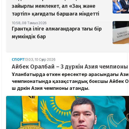
зайырлы мемлекет, ал «Заң және
тәртіп» қағидаты баршаға міндетті
10:58, 08 Тамыз 2026
Грантқа іліге алмағандарға тағы бір
мүмкіндік бар
СПОРТ
13:03, 10 Сәуір 2026
Айбек Оралбай – 3 дүркін Азия чемпионы
Ұланбатырда өткен ересектер арасындағы Ази
чемпионатында қазақстандық боксшы Айбек О
үш дүркін Азия чемпионы атанды.