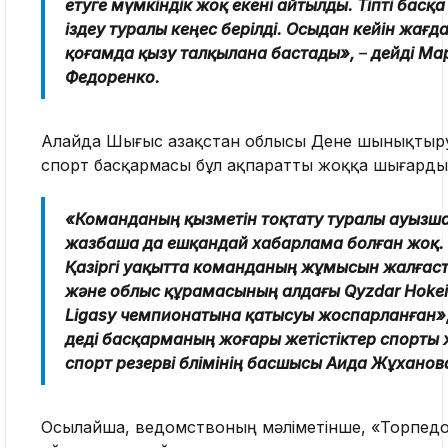
етуге мүмкіндік жоқ екені айтылды. Тіпті басқа
іздеу туралы кеңес берілді. Осыдан кейін жағд
қоғамда қызу талқылана бастады»,
–
дейді Ма
Федоренко.
Алайда Шығыс Қазақстан облысы Дене шынықтыр
спорт басқармасы бұл ақпаратты жоққа шығарды
«Команданың қызметін тоқтату туралы ауызша
жазбаша да ешқандай хабарлама болған жоқ.
Қазіргі уақытта команданың жұмысын жалғас
және облыс құрамасының алдағы Qyzdar Hokei
Ligasy чемпионатына қатысуы жоспарланған»,
деді басқарманың жоғары жетістіктер спорты
спорт резерві бөлімінің басшысы Аида Жұханов
Осылайша, ведомствоның мәліметінше, «Торпед