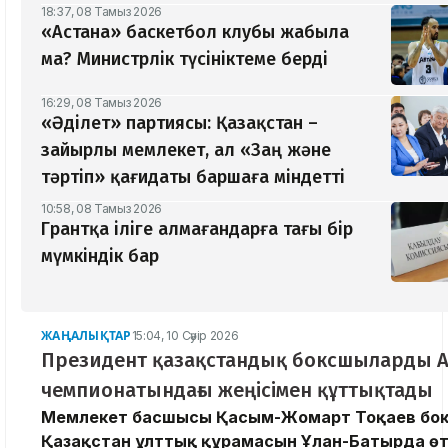
18:37, 08 Тамыз 2026
«Астана» баскетбол клубы жабыла
ма? Министрлік түсініктеме берді
16:29, 08 Тамыз 2026
«Әділет» партиясы: Қазақстан –
зайырлы мемлекет, ал «Заң және
тәртіп» қағидаты баршаға міндетті
10:58, 08 Тамыз 2026
Грантқа іліге алмағандарға тағы бір
мүмкіндік бар
ЖАҢАЛЫҚТАР
15:04, 10 Сәуір 2026
Президент қазақстандық боксшыларды 
чемпионатындағы жеңісімен құттықтады
Мемлекет басшысы Қасым-Жомарт Тоқаев бо
Қазақстан ұлттық құрамасын Ұлан-Батырда ө