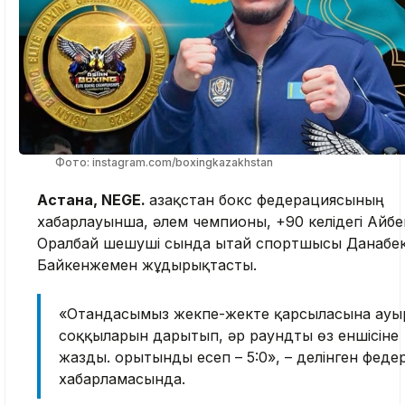
Фото: instagram.com/boxingkazakhstan
Астана, NEGE.
Қазақстан бокс федерациясының
хабарлауынша, әлем чемпионы, +90 келідегі Айбе
Оралбай шешуші сында Қытай спортшысы Данабе
Байкенжемен жұдырықтасты.
«Отандасымыз жекпе-жекте қарсыласына ауы
соққыларын дарытып, әр раундты өз еншісіне
жазды. Қорытынды есеп – 5:0», – делінген феде
хабарламасында.