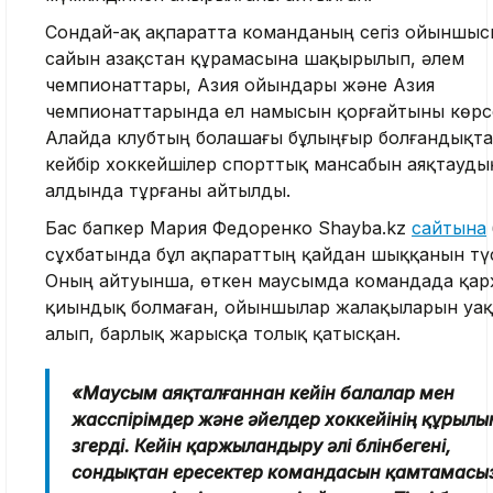
Сондай-ақ ақпаратта команданың сегіз ойыншы
сайын Қазақстан құрамасына шақырылып, әлем
чемпионаттары, Азия ойындары және Азия
чемпионаттарында ел намысын қорғайтыны көрсе
Алайда клубтың болашағы бұлыңғыр болғандықта
кейбір хоккейшілер спорттық мансабын аяқтауды
алдында тұрғаны айтылды.
Бас бапкер Мария Федоренко Shayba.kz
сайтына
сұхбатында бұл ақпараттың қайдан шыққанын түсі
Оның айтуынша, өткен маусымда командада қа
қиындық болмаған, ойыншылар жалақыларын уа
алып, барлық жарысқа толық қатысқан.
«Маусым аяқталғаннан кейін балалар мен
жасөспірімдер және әйелдер хоккейінің құрыл
өзгерді. Кейін қаржыландыру әлі бөлінбегені,
сондықтан ересектер командасын қамтамасы