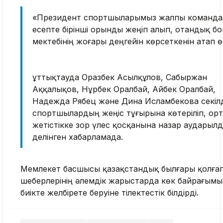
«Президент спортшыларымыз жалпы команда
есепте бірінші орынды жеңіп алып, отандық бо
мектебінің жоғары деңгейін көрсеткенін атап өт
Құттықтауда Оразбек Асылқұлов, Сабыржан
Аққалықов, Нұрбек Оралбай, Айбек Оралбай,
Надежда Рябец және Дина Исламбекова секілд
спортшылардың жеңіс тұғырына көтеріліп, ор
жетістікке зор үлес қосқанына назар аударылд
делінген хабарламада.
Мемлекет басшысы қазақстандық былғары қолға
шеберлерінің әлемдік жарыстарда көк байрағым
биікте желбірете беруіне тілектестік білдірді.