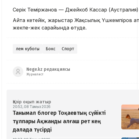
Серік Теміржанов — Джейкоб Кассар (Аустралия)
Айта кетейік, жарыстар Жақсылық Үшкемпіров а
жекпе-жек сарайында өтуде.
әлем кубогы
Бокс
Спорт
Nege.kz редакциясы
Журналист
Қазір оқып жатыр
20:52, 08 Тамыз 2026
Танымал блогер Тоқаевтың сүйікті
тұлпары Ақжанды алғаш рет кең
далада түсірді