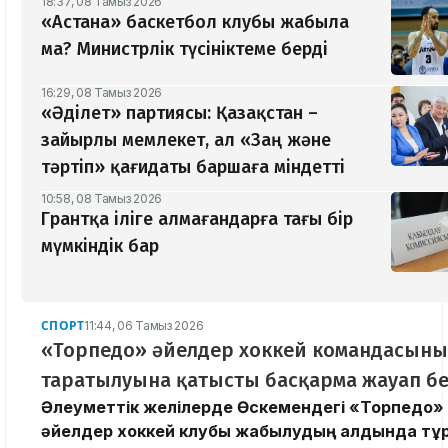
18:37, 08 Тамыз 2026
«Астана» баскетбол клубы жабыла
ма? Министрлік түсініктеме берді
16:29, 08 Тамыз 2026
«Әділет» партиясы: Қазақстан –
зайырлы мемлекет, ал «Заң және
тәртіп» қағидаты баршаға міндетті
10:58, 08 Тамыз 2026
Грантқа іліге алмағандарға тағы бір
мүмкіндік бар
СПОРТ
11:44, 06 Тамыз 2026
«Торпедо» әйелдер хоккей командасын
таратылуына қатысты басқарма жауап бе
Әлеуметтік желілерде Өскемендегі «Торпедо»
әйелдер хоккей клубы жабылудың алдында тұ