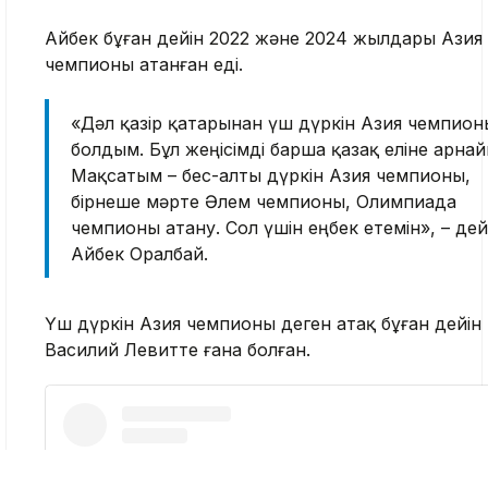
Айбек бұған дейін 2022 және 2024 жылдары Азия
чемпионы атанған еді.
«Дәл қазір қатарынан үш дүркін Азия чемпион
болдым. Бұл жеңісімді барша қазақ еліне арна
Мақсатым – бес-алты дүркін Азия чемпионы,
бірнеше мәрте Әлем чемпионы, Олимпиада
чемпионы атану. Сол үшін еңбек етемін», – дей
Айбек Оралбай.
Үш дүркін Азия чемпионы деген атақ бұған дейін
Василий Левитте ғана болған.