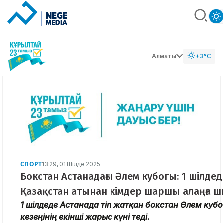
Алматы
+3°C
СПОРТ
13:29, 01 Шілде 2025
Бокстан Астанадағы Әлем кубогы: 1 шілдед
Қазақстан атынан кімдер шаршы алаңға ш
1 шілдеде Астанада өтіп жатқан бокстан Әлем куб
кезеңінің екінші жарыс күні өтеді.