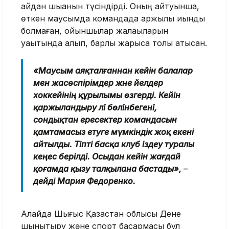
қайдан шыққанын түсіндірді. Оның айтуынша,
өткен маусымда командада қаржылық қиындық
болмаған, ойыншылар жалақыларын
уақытында алып, барлық жарысқа толық қатысқан.
«Маусым аяқталғаннан кейін балалар
мен жасөспірімдер және әйелдер
хоккейінің құрылымы өзгерді. Кейін
қаржыландыру әлі бөлінбегені,
сондықтан ересектер командасын
қамтамасыз етуге мүмкіндік жоқ екені
айтылды. Тіпті басқа клуб іздеу туралы
кеңес берілді. Осыдан кейін жағдай
қоғамда қызу талқылана бастады»,
–
дейді Мария Федоренко.
Алайда Шығыс Қазақстан облысы Дене
шынықтыру және спорт басқармасы бұл