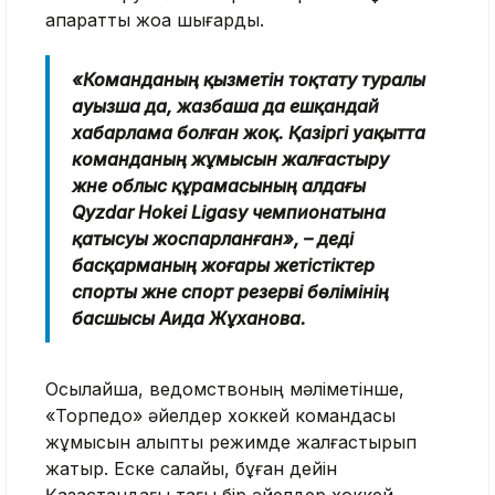
ақпаратты жоққа шығарды.
«Команданың қызметін тоқтату туралы
ауызша да, жазбаша да ешқандай
хабарлама болған жоқ. Қазіргі уақытта
команданың жұмысын жалғастыру
және облыс құрамасының алдағы
Qyzdar Hokei Ligasy чемпионатына
қатысуы жоспарланған», – деді
басқарманың жоғары жетістіктер
спорты және спорт резерві бөлімінің
басшысы Аида Жұханова.
Осылайша, ведомствоның мәліметінше,
«Торпедо» әйелдер хоккей командасы
жұмысын қалыпты режимде жалғастырып
жатыр. Еске салайық, бұған дейін
Қазақстандағы тағы бір әйелдер хоккей