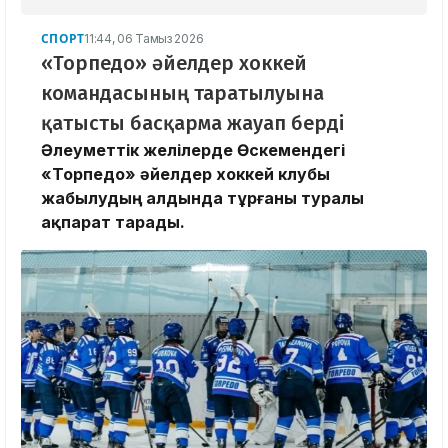
СПОРТ
11:44, 06 Тамыз 2026
«Торпедо» әйелдер хоккей
командасының таратылуына
қатысты басқарма жауап берді
Әлеуметтік желілерде Өскемендегі
«Торпедо» әйелдер хоккей клубы
жабылудың алдында тұрғаны туралы
ақпарат тарады.