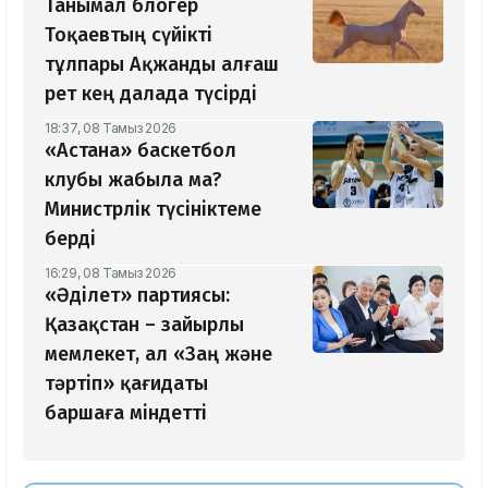
Танымал блогер
Тоқаевтың сүйікті
тұлпары Ақжанды алғаш
рет кең далада түсірді
18:37, 08 Тамыз 2026
«Астана» баскетбол
клубы жабыла ма?
Министрлік түсініктеме
берді
16:29, 08 Тамыз 2026
«Әділет» партиясы:
Қазақстан – зайырлы
мемлекет, ал «Заң және
тәртіп» қағидаты
баршаға міндетті