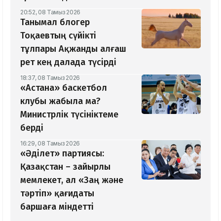
20:52, 08 Тамыз 2026
Танымал блогер
Тоқаевтың сүйікті
тұлпары Ақжанды алғаш
рет кең далада түсірді
18:37, 08 Тамыз 2026
«Астана» баскетбол
клубы жабыла ма?
Министрлік түсініктеме
берді
16:29, 08 Тамыз 2026
«Әділет» партиясы:
Қазақстан – зайырлы
мемлекет, ал «Заң және
тәртіп» қағидаты
баршаға міндетті