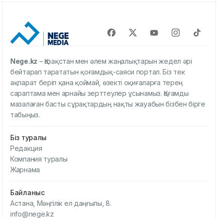
Nege.kz
– Қазақстан мен әлем жаңалықтарын жедел әрі
бейтарап тарататын қоғамдық-саяси портал. Біз тек
ақпарат беріп қана қоймай, өзекті оқиғаларға терең
сараптама мен арнайы зерттеулер ұсынамыз. Қоғамды
мазалаған басты сұрақтардың нақты жауабын бізбен бірге
табыңыз.
Біз туралы
Редакция
Компания туралы
Жарнама
Байланыс
Астана, Мәңгілік ел даңғылы, 8.
info@nege.kz