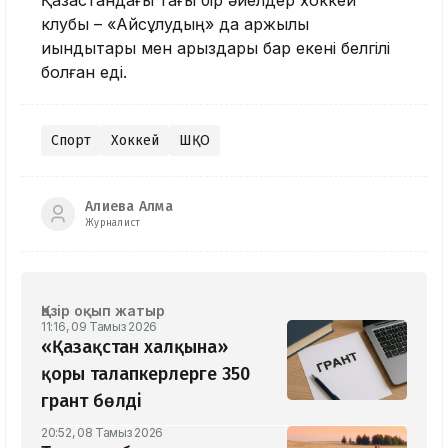
клубы – «Айсұлудың» да қаржылық
қиындықтары мен қарыздары бар екені белгілі
болған еді.
Спорт
Хоккей
ШҚО
Алиева Алма
Журналист
Қазір оқып жатыр
11:16, 09 Тамыз 2026
«Қазақстан халқына»
қоры талапкерлерге 350
грант бөлді
20:52, 08 Тамыз 2026