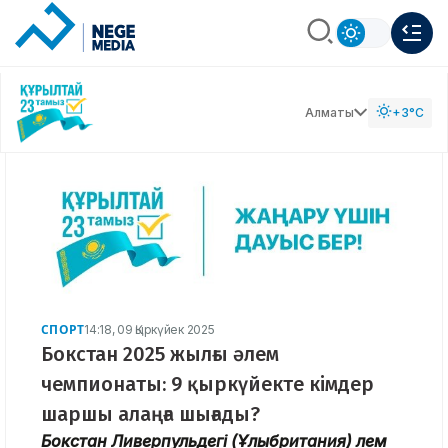
Алматы
+3°C
СПОРТ
14:18, 09 Қыркүйек 2025
Бокстан 2025 жылғы әлем
чемпионаты: 9 қыркүйекте кімдер
шаршы алаңға шығады?
Бокстан Ливерпульдегі (Ұлыбритания) әлем