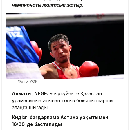
чемпионаты жалғасып жатыр.
Фото: ҰОК
Алматы, NEGE
.
9 қыркүйекте Қазақстан
құрамасының атынан тоғыз боксшы шаршы
алаңға шығады.
Күндізгі бағдарлама Астана уақытымен
16:00-де басталады