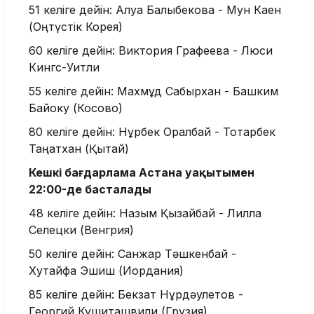
51 келіге дейін: Алуа Балқыбекова - Мун Каен
(Оңтүстік Корея)
60 келіге дейін: Виктория Графеева - Люси
Кингс-Уитли
55 келіге дейін: Махмұд Сабырхан - Башким
Байоку (Косово)
80 келіге дейін: Нұрбек Оралбай - Тоқтарбек
Таңатхан (Қытай)
Кешкі бағдарлама Астана уақытымен
22:00-де басталады
48 келіге дейін: Назым Қызайбай - Лилла
Селецки (Венгрия)
50 келіге дейін: Санжар Тәшкенбай -
Хутайфа Эшиш (Иордания)
85 келіге дейін: Бекзат Нұрдәулетов -
Георгий Кушиташвили (Грузия)