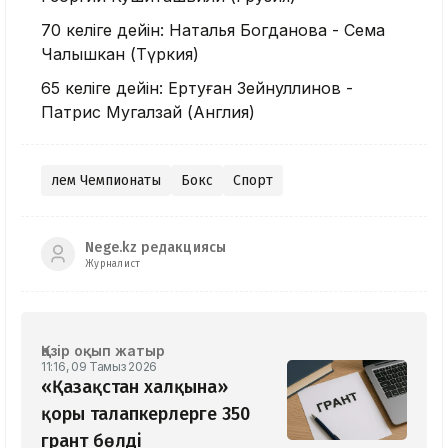
70 келіге дейін: Наталья Богданова - Сема
Чалышкан (Түркия)
65 келіге дейін: Ертуған Зейнуллинов -
Патрис Мугалзай (Англия)
Әлем Чемпионаты
Бокс
Спорт
Nege.kz редакциясы
Журналист
Қазір оқып жатыр
11:16, 09 Тамыз 2026
«Қазақстан халқына»
қоры талапкерлерге 350
грант бөлді