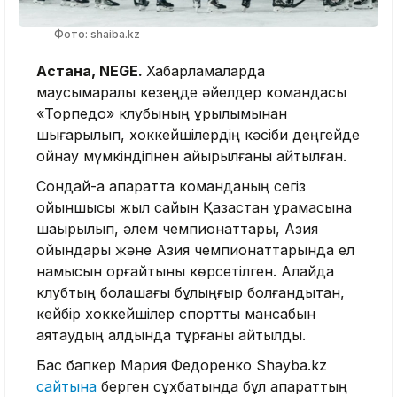
Фото: shaiba.kz
Астана, NEGE.
Хабарламаларда
маусымаралық кезеңде әйелдер командасы
«Торпедо» клубының құрылымынан
шығарылып, хоккейшілердің кәсіби деңгейде
ойнау мүмкіндігінен айырылғаны айтылған.
Сондай-ақ ақпаратта команданың сегіз
ойыншысы жыл сайын Қазақстан құрамасына
шақырылып, әлем чемпионаттары, Азия
ойындары және Азия чемпионаттарында ел
намысын қорғайтыны көрсетілген. Алайда
клубтың болашағы бұлыңғыр болғандықтан,
кейбір хоккейшілер спорттық мансабын
аяқтаудың алдында тұрғаны айтылды.
Бас бапкер Мария Федоренко Shayba.kz
сайтына
берген сұхбатында бұл ақпараттың