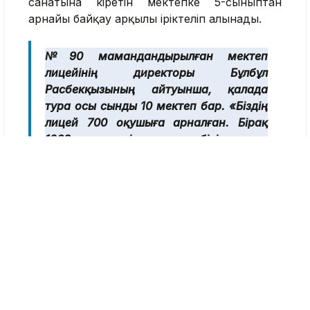
санатына кіретін мектепке 5-сыныптан
арнайы байқау арқылы іріктеліп алынады.
№90 мамандандырылған мектеп
лицейінің директоры Бұлбұл
Расбекқызының айтуынша, қалада
тура осы сынды 10 мектеп бар. «Біздің
лицей 700 оқушыға арналған. Бірақ
1268 оқушы екі ауысымда білім алуда.
Көптеген оқушы 6-сыныптан кейін
Назарбаев зияткерлік мектебіне,
Республикалық физика-математика
мектебіне оқуға түсіп кетеді. Сапалы
білім алған оқушыға қайда барса да
жол ашық. Біз бұған қуанамыз», –
дегенді жеткізді.
Алайда, мектеп директоры Бұлбұл