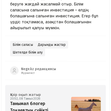
беруге жағдай жасалмай отыр. Білім
саласына салынған инвестиция – елдің
болашағына салынған инвестиция. Егер бұл
үрдіс тоқтамаса, Қазақстан болашағынан
айырылып қалуы мүмкін.
Білім саласы
Дарынды жастар
Шетелде білім алу
Nege.kz редакциясы
Журналист
Қазір оқып жатыр
20:52, 08 Тамыз 2026
Танымал блогер
Тоқаевтың сүйікті