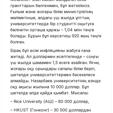
гранттарын бөлгенімен, бұл жеткіліксіз.
Ғылым және жоғары білім министрлігінің
мәліметінше, алдағы үш жылда ұлттық
университеттерде бір студентті оқытуға
бөлінетін орташа қаржы – 1,04 млн теңге
болады. Бұрын бұл көрсеткіш 920 мың теңге
болған.
Бірақ бұл өсім инфляцияны жабуға ғана
жетеді. Ал доллармен есептегенде – соңғы
үш жылда шамамен 1,5 есеге азайған. Яғни,
жоғары оқу орындары сапалы білім беріп,
шетелдік университеттермен бәсекелесе
алмайды. Назарбаев университетінің өзінде
оқу ақысы жылына 10 000 доллар. Бұл
шетелде әлде қайда қымбат. Мысалы:
– Rice University (АҚШ) – 80 000 доллар,
– HKUST (Гонконг) – 30 000 доллардан