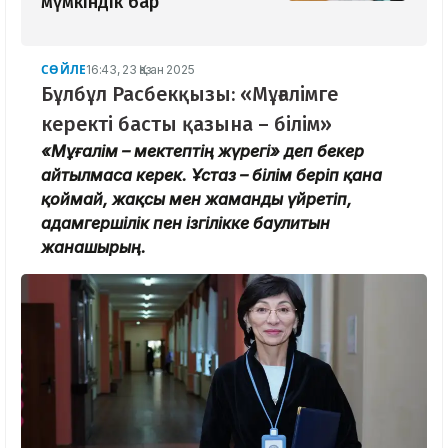
мүмкіндік бар
СӨЙЛЕ
16:43, 23 Қазан 2025
Бұлбұл Расбекқызы: «Мұғалімге
керекті басты қазына – білім»
«Мұғалім – мектептің жүрегі» деп бекер
айтылмаса керек. Ұстаз – білім беріп қана
қоймай, жақсы мен жаманды үйретіп,
адамгершілік пен ізгілікке баулитын
жанашырың.