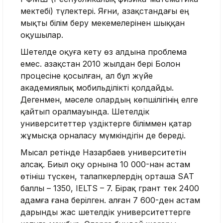
мектебі) түлектері. Яғни, Қазақстандағы ең
мықты білім беру мекемелерінен шыққан
оқушылар.
Шетелде оқуға кету өз алдына проблема
емес. Қазақстан 2010 жылдан бері Болон
процесіне қосылған, ал бұл жүйе
академиялық мобильділікті қолдайды.
Дегенмен, мәселе олардың көпшілігінің елге
қайтып оралмауында. Шетелдік
университеттер үздіктерге біліммен қатар
жұмысқа орналасу мүмкіндігін де береді.
Мысал ретінде Назарбаев университетін
алсақ. Биыл оқу орнына 10 000-нан астам
өтініш түскен, талапкерлердің орташа SAT
баллы – 1350, IELTS – 7. Бірақ грант тек 2400
адамға ғана берілген. Қалған 7 600-ден астам
дарынды жас шетелдік университеттерге