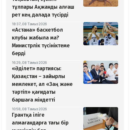
тұлпары Ақжанды алғаш
рет кең далада түсірді
18:37, 08 Тамыз 2026
«Астана» баскетбол
клубы жабыла ма?
Министрлік түсініктеме
берді
16:29, 08 Тамыз 2026
«Әділет» партиясы:
Қазақстан – зайырлы
мемлекет, ал «Заң және
тәртіп» қағидаты
баршаға міндетті
10:58, 08 Тамыз 2026
Грантқа іліге
алмағандарға тағы бір