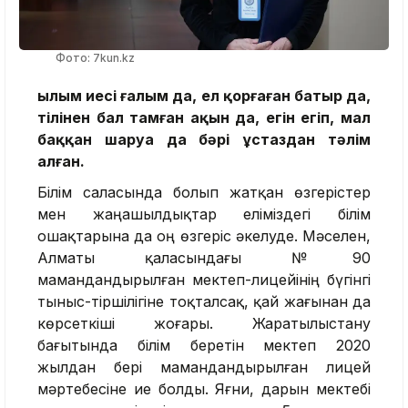
Фото: 7kun.kz
Ғылым иесі ғалым да, ел қорғаған батыр да,
тілінен бал тамған ақын да, егін егіп, мал
баққан шаруа да бәрі ұстаздан тәлім
алған.
Білім саласында болып жатқан өзгерістер
мен жаңашылдықтар еліміздегі білім
ошақтарына да оң өзгеріс әкелуде. Мәселен,
Алматы қаласындағы №90
мамандандырылған мектеп-лицейінің бүгінгі
тыныс-тіршілігіне тоқталсақ, қай жағынан да
көрсеткіші жоғары. Жаратылыстану
бағытында білім беретін мектеп 2020
жылдан бері мамандандырылған лицей
мәртебесіне ие болды. Яғни, дарын мектебі