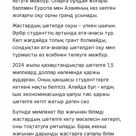
кетуге мәжбүр. Оларға бұндай жоғары
баллмен Еуропа мен Азаияның кез келген
жоғарғы оқу орны гранд ұсынады.
Жастардың шетелде оқуы – үлкен шығын.
Әрбір студенттің артында ата-анасы тұр.
Көп жағдайда толық грант болмайды,
сондықтан ата-аналар шетелдегі оқу мен
тұрмысты өз есебінен төлеуге мәжбүр.
2024 жылы қазақстандықтар шетелге 1,5
миллиард доллар көлемінде қаржы
аударған. Оның қаншасы студенттерге
кеткені нақты белгісіз. Алайда бұл – елдің
ішкі экономикасында қалуы тиіс қаржы
шетелге кетіп жатыр деген сөз
Бүгінде мемлекет бір жағынан білімді
жастардың шетелге кету мәселесін көтеріп,
оны тоқтатуға ұмтылады. Бірақ екінші
жағынан дарынды жастарға сапалы білім