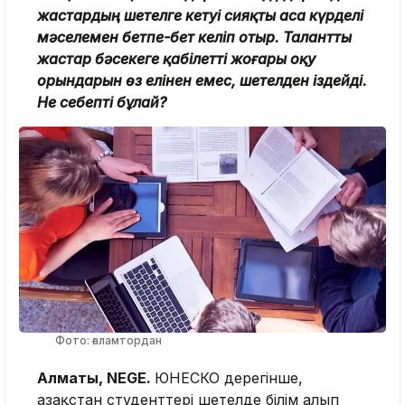
жастардың шетелге кетуі сияқты аса күрделі
мәселемен бетпе-бет келіп отыр. Талантты
жастар бәсекеге қабілетті жоғары оқу
орындарын өз елінен емес, шетелден іздейді.
Не себепті бұлай?
Фото: ғаламтордан
Алматы, NEGE.
ЮНЕСКО дерегінше,
Қазақстан студенттері шетелде білім алып