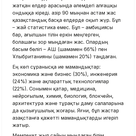
жатқан елдер арасында әлемдегі алғашқы
ондыққа кіреді. Қазір 90 мыңнан астам жас
қазақстандық басқа елдерде оқып жүр. Бұл
– жай статистика емес. Бұл – амбициясы
бар, ағылшын тілін еркін меңгерген,
болашағы зор мыңдаған жас. Олардың
басым бөлігі – АҚШ (шамамен 66%) пен
Ұлыбританияны (шамамен 20%) таңдаған.
Ең көп сұранысқа ие мамандықтар:
экономика және бизнес (30%), инженерия
(24%) және ақпараттық технологиялар
(22%). Сонымен қатар, медицина,
нейроғылым, химия, биология, блокчейн,
архитектура және тұрақты даму салаларына
да қызығушылық жоғары. Яғни, бұл жастар
Қазақстанға қажетті мамандықтарды игеріп
жатыр.
Мемлекет жыл сайын мыңдаған білім