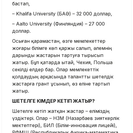
бастап,
– Khalifa University (БАӘ) – 32 000 доллар,
– Aalto University (Финляндия) – 27 000
доллар.
Осыған қарамастан, өзге мемлекеттер
жоғары білімге көп қаржы салып, әлемнің
дарынды жастарын тартуға тырысып
жатыр. Бұл қатарда Қытай, Чехия, Польша
секілді елдер бар. Олар мемлекеттік
қолдаудың арқасында талантты шетелдік
жастарға грант ұсынып, өз еліне тартып
жатыр.
ШЕТЕЛГЕ КІМДЕР КЕТІП ЖАТЫР?
Шетелге кетіп жатқан жастар – еліміздің
үздіктері. Олар – НЗМ (Назарбаев зияткерлік
мектептері), БИЛ (Білім-инновация лицейі),
РФМШ (Республикалық физика-математика