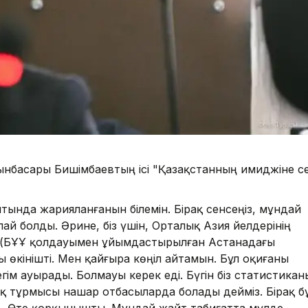
рынбасары Бишімбаевтың ісі "Қазақстанның имиджіне әс
тында жарияланғанын білемін. Бірақ сенсеңіз, мұндай
ай болды. Әрине, біз үшін, Орталық Азия әйелдерінің
де (БҰҰ қолдауымен ұйымдастырылған Астанадағы
 өкінішті. Мен қайғыра көңіл айтамын. Бұл оқиғаны
гім ауырады. Болмауы керек еді. Бүгін біз статистикан
ық тұрмысы нашар отбасыларда болады дейміз. Бірақ б