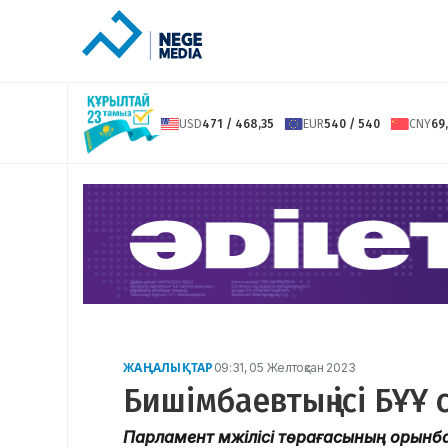
USD
471 / 468,35
EUR
540 / 540
CNY
69,
ЖАҢАЛЫҚТАР
09:31, 05 Желтоқсан 2023
Бишімбаевтың ісі БҰ
Парламент мәжілісі төрағасының орын