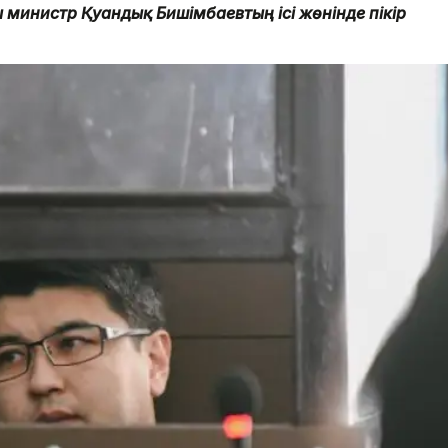
ы министр Қуандық Бишімбаевтың ісі жөнінде пікір