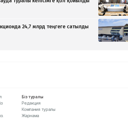
ауда туралы келісімге қол қойылды
кционда 24,7 млрд теңгеге сатылды
л
Біз туралы
із
Редакция
Компания туралы
з.
Жарнама