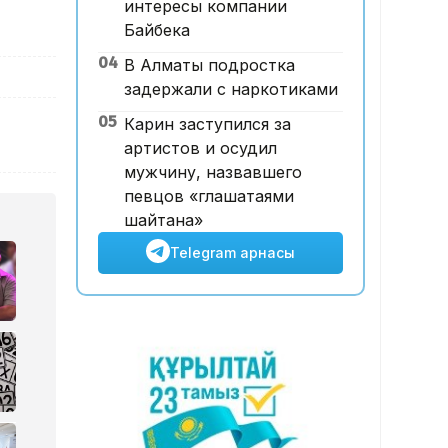
интересы компании
12:00, 07 Тамыз 2026
Байбека
Футболдан ұлттық құраманы
04
В Алматы подростка
Грекия мен Арменияның
задержали с наркотиками
бұрынғы бас бапкері
басқаруы мүмкін
05
Карин заступился за
артистов и осудил
мужчину, назвавшего
певцов «глашатаями
шайтана»
Telegram арнасы