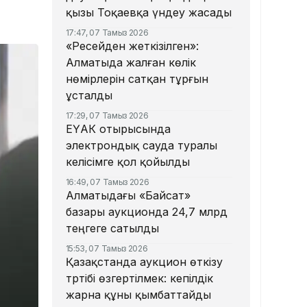
қызы Тоқаевқа үндеу жасады
17:47, 07 Тамыз 2026
«Ресейден жеткізілген»:
Алматыда жалған көлік
нөмірлерін сатқан тұрғын
ұсталды
17:29, 07 Тамыз 2026
ЕҮАК отырысында
электрондық сауда туралы
келісімге қол қойылды
16:49, 07 Тамыз 2026
Алматыдағы «Байсат»
базары аукционда 24,7 млрд
теңгеге сатылды
15:53, 07 Тамыз 2026
Қазақстанда аукцион өткізу
тәртібі өзгертілмек: кепілдік
жарна құны қымбаттайды