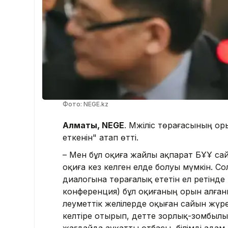
Фото: NEGE.kz
Алматы, NEGE
. Мәжіліс төрағасының о
еткенін" атап өтті.
– Мен бұл оқиға жайлы ақпарат БҰҰ сай
оқиға кез келген елде болуы мүмкін. Сол
диалогына төрағалық ететін ел ретін
конференция) бұл оқиғаның орын алғаны
әлеуметтік желілерде оқыған сайын жүре
келтіре отырып, әдетте зорлық-зомбыл