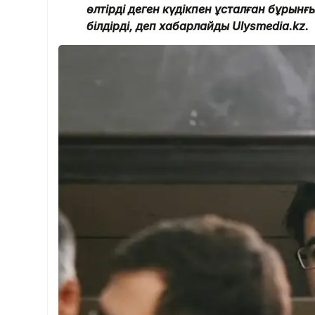
өлтірді деген күдікпен ұсталған бұрынғ
білдірді, деп хабарлайды Ulysmedia.kz.