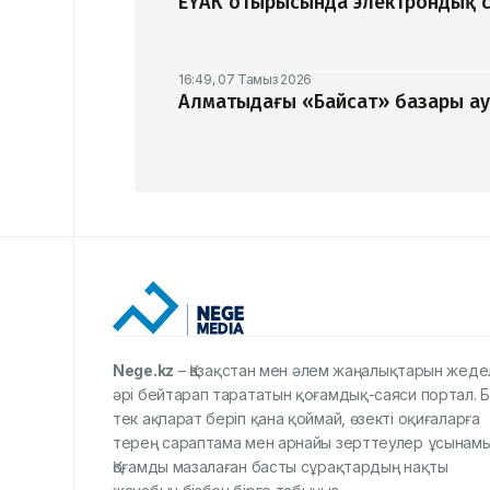
ЕҮАК отырысында электрондық с
16:49, 07 Тамыз 2026
Алматыдағы «Байсат» базары ау
Nege.kz
– Қазақстан мен әлем жаңалықтарын жеде
әрі бейтарап тарататын қоғамдық-саяси портал. Б
тек ақпарат беріп қана қоймай, өзекті оқиғаларға
терең сараптама мен арнайы зерттеулер ұсынамы
Қоғамды мазалаған басты сұрақтардың нақты