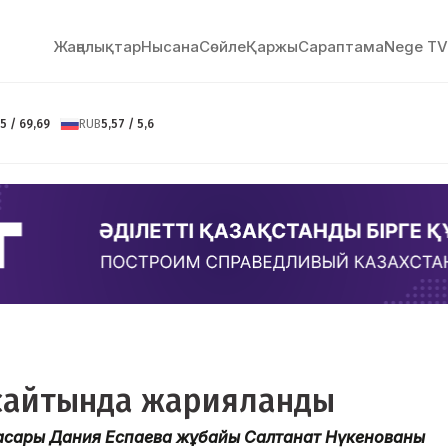
Жаңалықтар
Нысана
Сөйлe
Қаржы
Сараптама
Nege TV
5 / 69,69
RUB
5,57 / 5,6
Ұ сайтында жарияланды
басары Дания Еспаева жұбайы Салтанат Нүкенованы