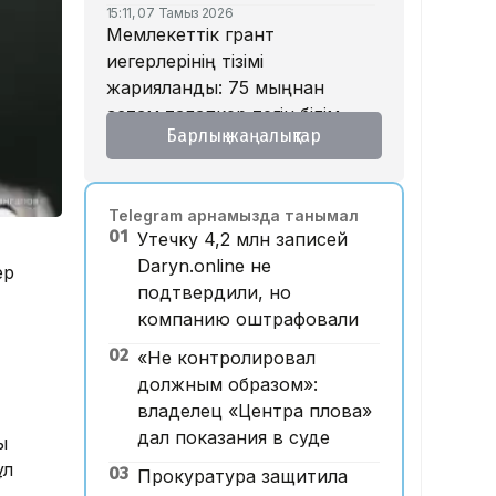
15:11, 07 Тамыз 2026
Мемлекеттік грант
иегерлерінің тізімі
жарияланды: 75 мыңнан
астам талапкер тегін білім
Барлық жаңалықтар
алады
14:45, 07 Тамыз 2026
Ұлттық валютаны инфляция
Telegram арнамызда танымал
қарқынының баяулауы
01
Утечку 4,2 млн записей
қолдап отыр – сарапшылар
Daryn.online не
ер
13:30, 07 Тамыз 2026
подтвердили, но
Фельдшер Ұлдана
компанию оштрафовали
Мырзуанның қазасына
қатысты іс сотқа жолданды
02
«Не контролировал
должным образом»:
12:59, 07 Тамыз 2026
Абай облысы аумағындағы
владелец «Центра плова»
орманды өрттен қорғауға 3
дал показания в суде
ы
млрд теңгеден астам қаржы
ұл
03
Прокуратура защитила
бөлінді