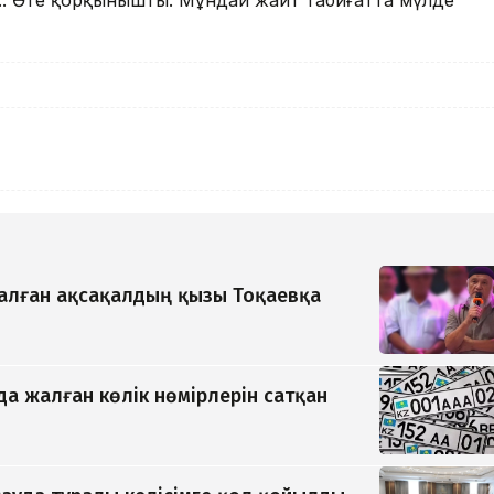
... Өте қорқынышты. Мұндай жайт табиғатта мүлде
қалған ақсақалдың қызы Тоқаевқа
да жалған көлік нөмірлерін сатқан