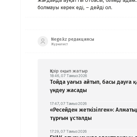
жағдайда ауқатты отбасы, білімді адам
болмауы керек еді, – дейді ол.
Nege.kz редакциясы
Журналист
Қазір оқып жатыр
18:46, 07 Тамыз 2026
Тойда уағыз айтып, басы дауға 
үндеу жасады
17:47, 07 Тамыз 2026
«Ресейден жеткізілген»: Алматы
тұрғын ұсталды
17:29, 07 Тамыз 2026