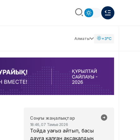
Алматы
+3°C
Соңғы жаңалықтар
18:46, 07 Тамыз 2026
Тойда уағыз айтып, басы
дауға қалған ақсақалдың