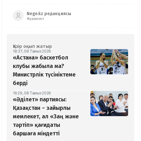
Nege.kz редакциясы
Журналист
Қазір оқып жатыр
18:37, 08 Тамыз 2026
«Астана» баскетбол
клубы жабыла ма?
Министрлік түсініктеме
берді
16:29, 08 Тамыз 2026
«Әділет» партиясы:
Қазақстан – зайырлы
мемлекет, ал «Заң және
тәртіп» қағидаты
баршаға міндетті