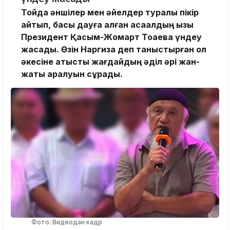
Тойда әншілер мен әйелдер туралы пікір
айтып, басы дауға қалған ақсақалдың қызы
Президент Қасым-Жомарт Тоқаевқа үндеу
жасады. Өзін Наргиза деп таныстырған ол
әкесіне қатысты жағдайдың әділ әрі жан-
жақты қаралуын сұрады.
Фото: Видеодан кадр