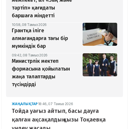
тәртіп» қағидаты
баршаға міндетті
10:58, 08 Тамыз 2026
Грантқа іліге
алмағандарға тағы бір
мүмкіндік бар
09:42, 08 Тамыз 2026
Министрлік мектеп
формасына қойылатын
жаңа талаптарды
түсіндірді
ЖАҢАЛЫҚТАР
18:46, 07 Тамыз 2026
Тойда уағыз айтып, басы дауға
қалған ақсақалдың қызы Тоқаевқа
үндеу жасады