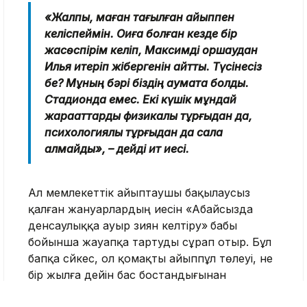
«Жалпы, маған тағылған айыппен
келіспеймін. Оқиға болған кезде бір
жасөспірім келіп, Максимді қоршаудан
Илья итеріп жібергенін айтты. Түсінесіз
бе? Мұның бәрі біздің аумақта болды.
Стадионда емес. Екі күшік мұндай
жарақаттарды физикалық тұрғыдан да,
психологиялық тұрғыдан да сала
алмайды», – дейді ит иесі.
Ал мемлекеттік айыптаушы бақылаусыз
қалған жануарлардың иесін «Абайсызда
денсаулыққа ауыр зиян келтiру»
бабы
бойынша жауапқа тартуды сұрап отыр. Бұл
бапқа сәйкес, ол қомақты айыппұл төлеуі, не
бір жылға дейін бас бостандығынан
айырылуы мүмкін.