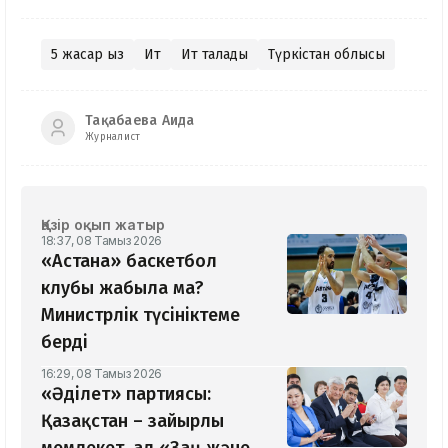
5 жасар қыз
Ит
Ит талады
Түркістан облысы
Тақабаева Аида
Журналист
Қазір оқып жатыр
18:37, 08 Тамыз 2026
«Астана» баскетбол
клубы жабыла ма?
Министрлік түсініктеме
берді
16:29, 08 Тамыз 2026
«Әділет» партиясы:
Қазақстан – зайырлы
мемлекет, ал «Заң және