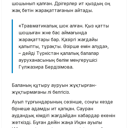
шошынып қалған. Дәрігерлер ит қыздың оң
жақ бетін жарақаттағанын айтады.
«Травматикалық шок алған. Қыз қатты
шошыған және бас аймағында
жарақаттары бар. Қазіргі жағдайы
қалыпты, тұрақты. Әзірше емін алуда»,
– дейді Түркістан қалалық балалар
ауруханасының бөлім меңгерушісі
Гүлжазира Бердіәзімова.
Баланың құтыру ауруын жұқтырған-
жұқтырмағаны әлі белгісіз.
Ауыл тұрғындарының сөзінше, соңғы кезде
бірнеше адамды ит қапқан. Сауран
аудандық әкімдігі жағдайдан хабардар екенін
жеткізді. Бұған дейін жаңа Иқан ауылы