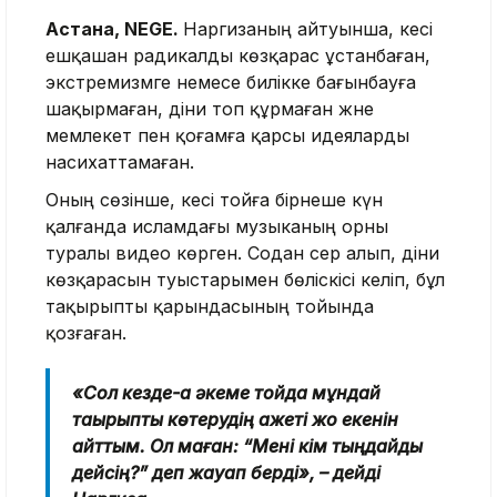
Астана, NEGE.
Наргизаның айтуынша, әкесі
ешқашан радикалды көзқарас ұстанбаған,
экстремизмге немесе билікке бағынбауға
шақырмаған, діни топ құрмаған және
мемлекет пен қоғамға қарсы идеяларды
насихаттамаған.
Оның сөзінше, әкесі тойға бірнеше күн
қалғанда исламдағы музыканың орны
туралы видео көрген. Содан әсер алып, діни
көзқарасын туыстарымен бөліскісі келіп, бұл
тақырыпты қарындасының тойында
қозғаған.
«Сол кезде-ақ әкеме тойда мұндай
тақырыпты көтерудің қажеті жоқ екенін
айттым. Ол маған: “Мені кім тыңдайды
дейсің?” деп жауап берді», – дейді