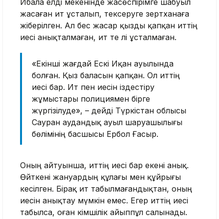
Ибала елді мекенінде жасөспірімге шабуыл
жасаған ит ұсталып, тексеруге зертханаға
жіберілген. Ал бес жасар қызды қапқан иттің
иесі анықталмаған, ит те әлі ұсталмаған.
«Екінші жағдай Ескі Иқан ауылында
болған. Қыз баласын қапқан. Ол иттің
иесі бар. Ит пен иесін іздестіру
жұмыстары полициямен бірге
жүргізілуде», – дейді Түркістан облысы
Сауран аудандық ауыл шаруашылығы
бөлімінің басшысы Ербол Ғасыр.
Оның айтуынша, иттің иесі бар екені анық.
Өйткені жануардың құлағы мен құйрығы
кесілген. Бірақ ит табылмағандықтан, оның
иесін анықтау мүмкін емес. Егер иттің иесі
табылса, оған әкімшілік айыппұл салынады.