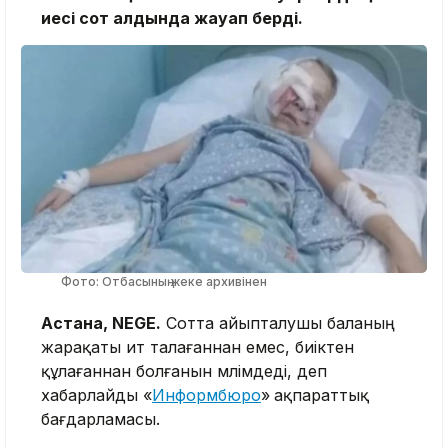
иесі сот алдында жауап берді.
Фото: Отбасының жеке архивінен
Астана, NEGE.
Сотта айыпталушы баланың
жарақаты ит талағаннан емес, биіктен
құлағаннан болғанын мәлімдеді, деп
хабарлайды «
Информбюро
»
ақпараттық
бағдарламасы.