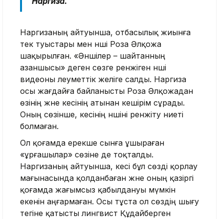
Наргиза.
Наргизаның айтуынша, отбасылық жиынға
тек туыстары мен әнші Роза Әлқожа
шақырылған. «Әншілер – шайтанның
азаншысы» деген сөзге ренжіген әнші
видеоны әлеуметтік желіге салды. Наргиза
осы жағдайға байланысты Роза Әлқожадан
өзінің және әкесінің атынан кешірім сұрады.
Оның сөзінше, әкесінің әншіні ренжіту ниеті
болмаған.
Ол қоғамда ерекше сынға ұшыраған
«ұрғашылар» сөзіне де тоқталды.
Наргизаның айтуынша, әкесі бұл сөзді қорлау
мағынасында қолданбаған және оның қазіргі
қоғамда жағымсыз қабылдануы мүмкін
екенін аңғармаған. Осы тұста ол сөздің шығу
тегіне қатысты лингвист Құдайберген