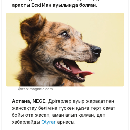
қарасты Ескі Иқан ауылында болған.
Фото: magnific.com
Астана, NEGE.
Дәрігерлер ауыр жарақатпен
жансақтау бөліміне түскен қызға төрт сағат
бойы ота жасап, аман алып қалған, деп
хабарлайды
Otyrar
арнасы.