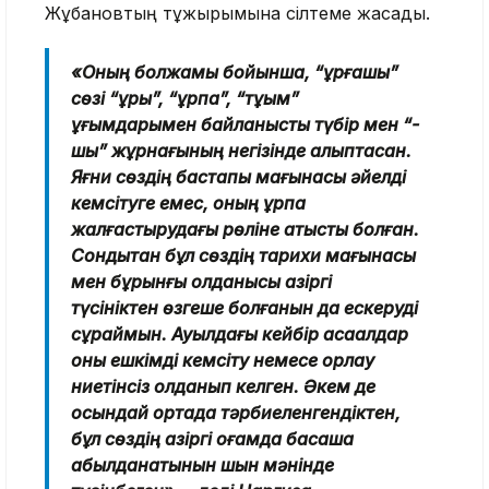
Жұбановтың тұжырымына сілтеме жасады.
«Оның болжамы бойынша, “ұрғашы”
сөзі “ұрық”, “ұрпақ”, “тұқым”
ұғымдарымен байланысты түбір мен “-
шы” жұрнағының негізінде қалыптасқан.
Яғни сөздің бастапқы мағынасы әйелді
кемсітуге емес, оның ұрпақ
жалғастырудағы рөліне қатысты болған.
Сондықтан бұл сөздің тарихи мағынасы
мен бұрынғы қолданысы қазіргі
түсініктен өзгеше болғанын да ескеруді
сұраймын. Ауылдағы кейбір ақсақалдар
оны ешкімді кемсіту немесе қорлау
ниетінсіз қолданып келген. Әкем де
осындай ортада тәрбиеленгендіктен,
бұл сөздің қазіргі қоғамда басқаша
қабылданатынын шын мәнінде