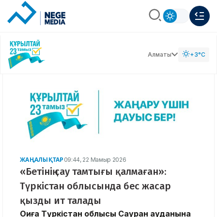
Алматы
+3°C
ЖАҢАЛЫҚТАР
09:44, 22 Мамыр 2026
«Бетінің сау тамтығы қалмаған»:
Түркістан облысында бес жасар
қызды ит талады
Оқиға Түркістан облысы Сауран ауданына