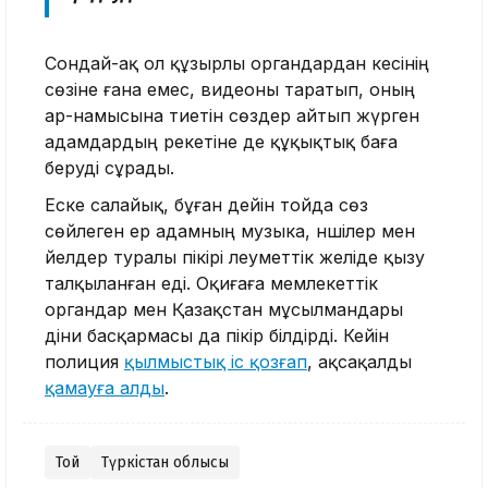
Сондай-ақ ол құзырлы органдардан әкесінің
сөзіне ғана емес, видеоны таратып, оның
ар-намысына тиетін сөздер айтып жүрген
адамдардың әрекетіне де құқықтық баға
беруді сұрады.
Еске салайық, бұған дейін тойда сөз
сөйлеген ер адамның музыка, әншілер мен
әйелдер туралы пікірі әлеуметтік желіде қызу
талқыланған еді. Оқиғаға мемлекеттік
органдар мен Қазақстан мұсылмандары
діни басқармасы да пікір білдірді. Кейін
полиция
қылмыстық іс қозғап
, ақсақалды
қамауға алды
.
Той
Түркістан облысы