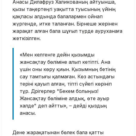
Анасы Дилафруз Халикованың айтуынша,
қызы таңертеңгі уақытта туысының үйінің
қақпасы алдында балалармен ойнап
жүргенде, итке таланған. Бірнеше жерінен
жарақат алған бала шұғыл түрде ауруханаға
жеткізілген.
«Мен келгенге дейін қызымды
жансақтау бөліміне алып кетіпті. Ана
үшін оны көру қиын. Қызымның бетінің
сау тамтығы қалмаған. Көз астындағы
теріні қауып алған, тіпті сүйегі көрініп
тұр. Дәрігерлер "Бекем болыңыз!
Жансақтау бөліміне алдық, өте ауыр
халде" деп айтты», – дейді қыздың
анасы.
Дене жарақатынан бөлек бала қатты