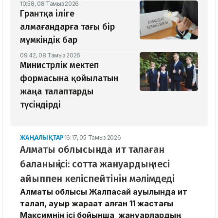
10:58, 08 Тамыз 2026
Грантқа іліге
алмағандарға тағы бір
мүмкіндік бар
09:42, 08 Тамыз 2026
Министрлік мектеп
формасына қойылатын
жаңа талаптарды
түсіндірді
ЖАҢАЛЫҚТАР
16:17, 05 Тамыз 2026
Алматы облысында ит талаған
баланың ісі: сотта жануардың иесі
айыппен келіспейтінін мәлімдеді
Алматы облысы Жалпақсай ауылында ит
талап, ауыр жарақат алған 11 жастағы
Максимнің ісі бойынша жануарлардың