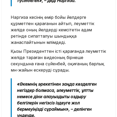
түсінбеген», – деді Наргиза.
Наргиза әкесінің өмір бойы әйелдерге
құрметпен қарағанын айтып, әлеуметтік
желіде оның әйелдерді кемсітетін адам
ретінде сипатталуы шындыққа
жанаспайтынын мәлімдеді.
Қызы Президенттен істі қарағанда әлеуметтік
желіде тараған видеоның бірнеше
секундына ғана сүйенбей, оқиғаның барлық
мән-жайын ескеруді сұрады.
«Әкемнің әрекетінен заңда көзделген
негіздер болмаса, әлеуметтік, ұлттық
немесе діни алауыздықты қоздыру
белгілерін негізсіз іздеуге жол
бермеуіңізді сұраймын», – делінген
үндеуде.