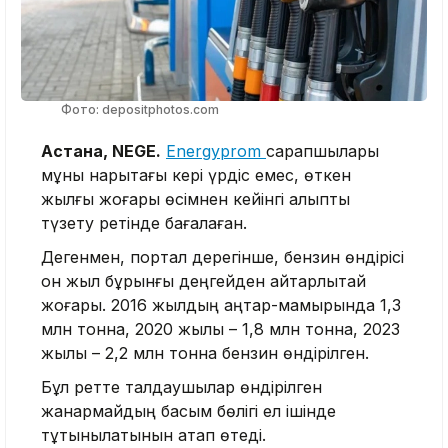
Фото: depositphotos.com
Астана, NEGE.
Energyprom
сарапшылары
мұны нарықтағы кері үрдіс емес, өткен
жылғы жоғары өсімнен кейінгі қалыпты
түзету ретінде бағалаған.
Дегенмен, портал дерегінше, бензин өндірісі
он жыл бұрынғы деңгейден айтарлықтай
жоғары. 2016 жылдың қаңтар-мамырында 1,3
млн тонна, 2020 жылы – 1,8 млн тонна, 2023
жылы – 2,2 млн тонна бензин өндірілген.
Бұл ретте талдаушылар өндірілген
жанармайдың басым бөлігі ел ішінде
тұтынылатынын атап өтеді.