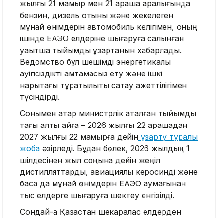
жылғы 21 мамыр мен 21 қараша аралығында
бензин, дизель отыны және жекелеген
мұнай өнімдерін автомобиль көлігімен, оның
ішінде ЕАЭО елдеріне шығаруға салынған
уақытша тыйымды ұзартқанын хабарлады.
Ведомство бұл шешімді энергетикалық
қауіпсіздікті қамтамасыз ету және ішкі
нарықтағы тұрақтылықты сақтау қажеттілігімен
түсіндірді.
Сонымен қатар министрлік аталған тыйымды
тағы алты айға – 2026 жылғы 22 қарашадан
2027 жылғы 22 мамырға дейін
ұзарту туралы
жоба
әзірледі. Бұдан бөлек, 2026 жылдың 1
шілдесінен жыл соңына дейін жеңіл
дистилляттарды, авиациялық керосинді және
басқа да мұнай өнімдерін ЕАЭО аумағынан
тыс елдерге шығаруға шектеу енгізілді.
Сондай-ақ Қазақстан шекаралас елдерден