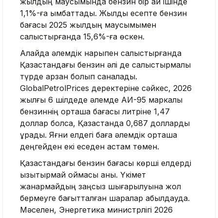
жылдың маусымында бензин бір ай ішінде
1,1%-ға қымбаттады. Жылдық есепте бензин
бағасы 2025 жылдың маусымымен
салыстырғанда 15,6%-ға өскен.
Алайда әлемдік нарықпен салыстырғанда
Қазақстандағы бензин әлі де салыстырмалы
түрде арзан болып саналады.
GlobalPetrolPrices деректеріне сәйкес, 2026
жылғы 6 шілдеде әлемде АИ-95 маркалы
бензиннің орташа бағасы литріне 1,47
доллар болса, Қазақстанда 0,687 долларды
құрады. Яғни елдегі баға әлемдік орташа
деңгейден екі еседен астам төмен.
Қазақстандағы бензин бағасы көрші елдерді
қызықтырмай қоймасы анық. Үкімет
жанармайдың заңсыз шығарылуына жол
бермеуге бағытталған шаралар қабылдауда.
Мәселен, Энергетика министрлігі 2026