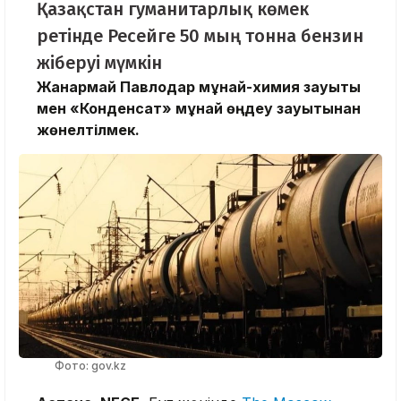
Қазақстан гуманитарлық көмек
ретінде Ресейге 50 мың тонна бензин
жіберуі мүмкін
Жанармай ‌Павлодар мұнай-химия зауыты
мен «Конденсат» мұнай өңдеу зауытынан
жөнелтілмек.
Фото: gov.kz