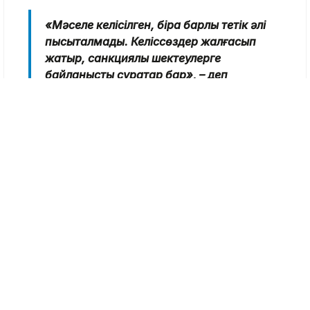
«Мәселе келісілген, бірақ барлық тетік әлі
пысықталмады. Келіссөздер жалғасып
жатыр, санкциялық шектеулерге
байланысты сұрақтар бар», – деп
келтіреді басылым дереккөздер
ақпаратын.
Қазақстандағы мұнай өңдеу зауыттары ішкі
нарықты мотор отынымен қамтамасыз етеді.
Соңғы уақытта Ресейдегі және Ресей
ресурстарына тәуелді Орталық Азия
елдеріндегі мұнай өнімдері тапшылығы
салдарынан тұтыну көлемі артқан. Сондықтан
Ресейге жеткізілімдер, әсіресе зауыттардағы
жөндеу жұмыстары кезінде, ішкі отын
теңгеріміне кері әсер етуі мүмкін.
Сарапшылардың айтуынша, Ресей үшін 50