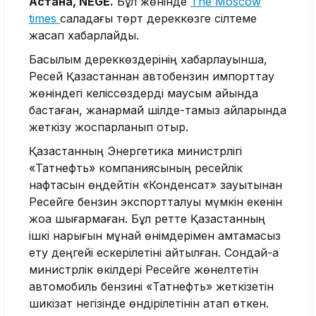
Астана, NEGE.
Бұл жөнінде
The Moscow
times
саладағы төрт дереккөзге сілтеме
жасап хабарлайды.
Басылым дереккөздерінің хабарлауынша,
Ресей Қазақстаннан автобензин импорттау
жөніндегі келіссөздерді маусым айында
бастаған, жанармай шілде-тамыз айларында
жеткізу жоспарланып отыр.
Қазақстанның Энергетика министрлігі
«Татнефть» компаниясының ресейлік
нафтасын өңдейтін «Конденсат» зауытынан
Ресейге бензин экспортталуы мүмкін екенін
жоққа шығармаған. Бұл ретте Қазақстанның
ішкі нарығын мұнай өнімдерімен қамтамасыз
ету деңгейі ескерілетіні айтылған. Сондай-ақ
министрлік өкілдері Ресейге жөнелтетін
автомобиль бензині «Татнефть» жеткізетін
шикізат негізінде өндірілетінін атап өткен.