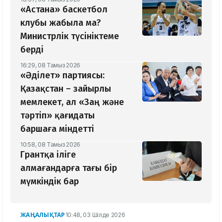
«Астана» баскетбол
клубы жабыла ма?
Министрлік түсініктеме
берді
16:29, 08 Тамыз 2026
«Әділет» партиясы:
Қазақстан – зайырлы
мемлекет, ал «Заң және
тәртіп» қағидаты
баршаға міндетті
10:58, 08 Тамыз 2026
Грантқа іліге
алмағандарға тағы бір
мүмкіндік бар
ЖАҢАЛЫҚТАР
10:48, 03 Шілде 2026