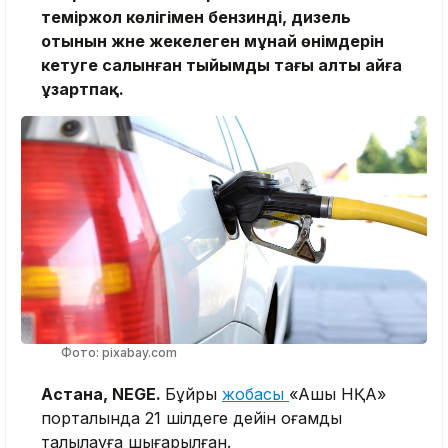
теміржол көлігімен бензинді, дизель
отынын және жекелеген мұнай өнімдерін
әкетуге салынған тыйымды тағы алты айға
ұзартпақ.
Фото: pixabay.com
Астана, NEGE.
Бұйрық
жобасы
«Ашық НҚА»
порталында 21 шілдеге дейін қоғамдық
талқылауға шығарылған.