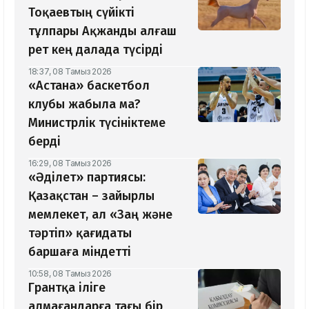
Тоқаевтың сүйікті
тұлпары Ақжанды алғаш
рет кең далада түсірді
18:37, 08 Тамыз 2026
«Астана» баскетбол
клубы жабыла ма?
Министрлік түсініктеме
берді
16:29, 08 Тамыз 2026
«Әділет» партиясы:
Қазақстан – зайырлы
мемлекет, ал «Заң және
тәртіп» қағидаты
баршаға міндетті
10:58, 08 Тамыз 2026
Грантқа іліге
алмағандарға тағы бір