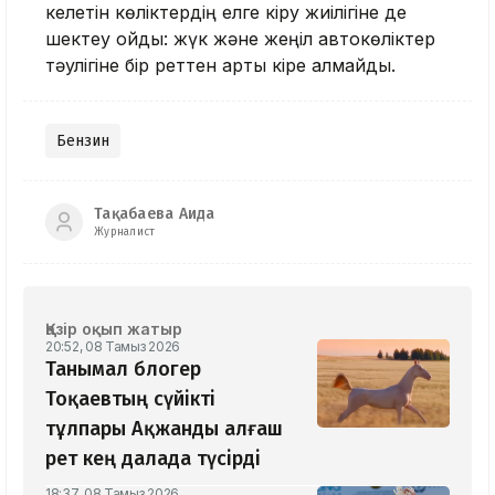
келетін көліктердің елге кіру жиілігіне де
шектеу қойды: жүк және жеңіл автокөліктер
тәулігіне бір реттен артық кіре алмайды.
Бензин
Тақабаева Аида
Журналист
Қазір оқып жатыр
20:52, 08 Тамыз 2026
Танымал блогер
Тоқаевтың сүйікті
тұлпары Ақжанды алғаш
рет кең далада түсірді
18:37, 08 Тамыз 2026