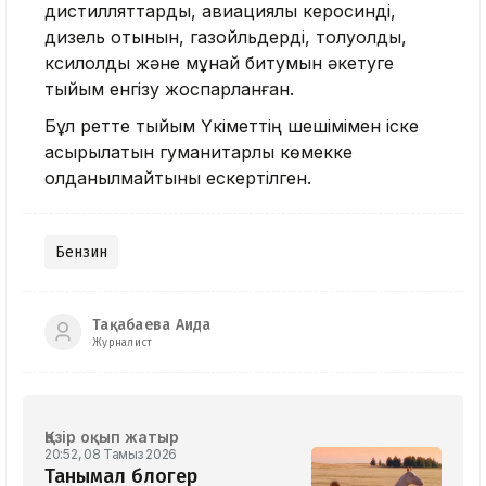
дистилляттарды, авиациялық керосинді,
дизель отынын, газойльдерді, толуолды,
ксилолды және мұнай битумын әкетуге
тыйым енгізу жоспарланған.
Бұл ретте тыйым Үкіметтің шешімімен іске
асырылатын гуманитарлық көмекке
қолданылмайтыны ескертілген.
Бензин
Тақабаева Аида
Журналист
Қазір оқып жатыр
20:52, 08 Тамыз 2026
Танымал блогер