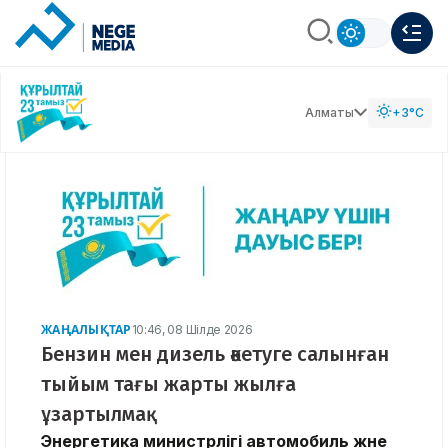
Алматы
+3°C
ЖАҢАЛЫҚТАР
10:46, 08 Шілде 2026
Бензин мен дизель әкетуге салынған
тыйым тағы жарты жылға
ұзартылмақ
Энергетика министрлігі автомобиль және