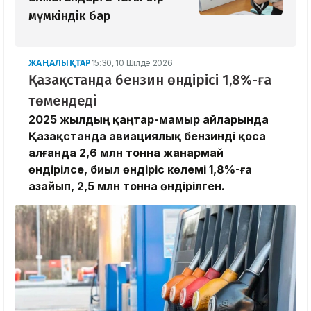
мүмкіндік бар
ЖАҢАЛЫҚТАР
15:30, 10 Шілде 2026
Қазақстанда бензин өндірісі 1,8%-ға
төмендеді
2025 жылдың қаңтар-мамыр айларында
Қазақстанда авиациялық бензинді қоса
алғанда 2,6 млн тонна жанармай
өндірілсе, биыл өндіріс көлемі 1,8%-ға
азайып, 2,5 млн тонна өндірілген.