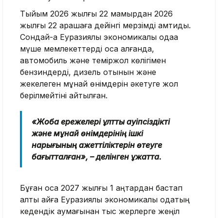
Тыйым 2026 жылғы 22 мамырдан 2026
жылғы 22 қарашаға дейінгі мерзімді қамтиды.
Сондай-ақ Еуразиялық экономикалық одаққа
мүше мемлекеттерді қоса алғанда,
автомобиль және теміржол көлігімен
бензиндерді, дизель отынын және
жекелеген мұнай өнімдерін әкетуге жол
берілмейтіні айтылған.
«Жоба ережелері ұлттық қауіпсіздікті
және мұнай өнімдерінің ішкі
нарығының қажеттіліктерін өтеуге
бағытталған», – делінген құжатта.
Бұған қоса 2027 жылғы 1 қаңтардан бастап
алты айға Еуразиялық экономикалық одақтың
кедендік аумағынан тыс жерлерге жеңіл