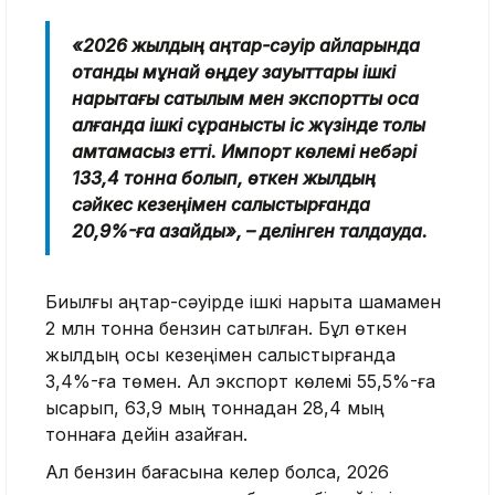
«2026 жылдың қаңтар-сәуір айларында
отандық мұнай өңдеу зауыттары ішкі
нарықтағы сатылым мен экспортты қоса
алғанда ішкі сұранысты іс жүзінде толық
қамтамасыз етті. Импорт көлемі небәрі
133,4 тонна болып, өткен жылдың
сәйкес кезеңімен салыстырғанда
20,9%-ға азайды», – делінген талдауда.
Биылғы қаңтар-сәуірде ішкі нарықта шамамен
2 млн тонна бензин сатылған. Бұл өткен
жылдың осы кезеңімен салыстырғанда
3,4%-ға төмен. Ал экспорт көлемі 55,5%-ға
қысқарып, 63,9 мың тоннадан 28,4 мың
тоннаға дейін азайған.
Ал бензин бағасына келер болсақ, 2026