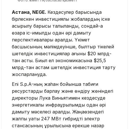
Фото: Үкіметтің баспасөз қызметі
Астана, NEGE.
Кездесулер барысында
бірлескен инвестициялық жобалардың іске
асырылу барысы талқыланды, сондай-ақ
өзара іс-қимылды одан әрі дамыту
перспективалары қаралды. Үкімет
басшысының мәлімдеуінше, былтыр тікелей
шетелдік инвестициялар ағыны $20 млрд-
тан асты. Биыл ел экономикасына $25,5
млрд-тан астам шетелдік инвестиция тарту
жоспарлануда.
Eni S.p.A-ның жаһан бойынша табиғи
ресурстарды барлау және өндіру жөніндегі
директоры Лука Виньятимен кездесуде
энергетикалық инфрақұрылымды одан әрі
дамыту мәселесі қаралды. Жаңаөзендегі
жалпы қуаты 247 МВт гибридті электр
стансасының құрылысына ерекше назар