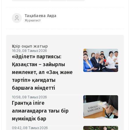
Тақабаева Аида
Журналист
Қазір оқып жатыр
16:29, 08 Тамыз 2026
«Әділет» партиясы:
Қазақстан – зайырлы
мемлекет, ал «Заң және
тәртіп» қағидаты
баршаға міндетті
10:58, 08 Тамыз 2026
Грантқа іліге
алмағандарға тағы бір
мүмкіндік бар
09:42, 08 Тамыз 2026