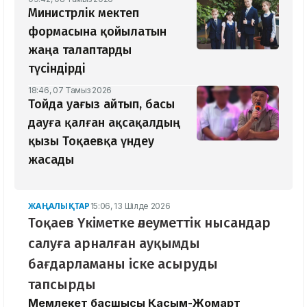
Министрлік мектеп
формасына қойылатын
жаңа талаптарды
түсіндірді
18:46, 07 Тамыз 2026
Тойда уағыз айтып, басы
дауға қалған ақсақалдың
қызы Тоқаевқа үндеу
жасады
ЖАҢАЛЫҚТАР
15:06, 13 Шілде 2026
Тоқаев Үкіметке әлеуметтік нысандар
салуға арналған ауқымды
бағдарламаны іске асыруды
тапсырды
Мемлекет басшысы Қасым-Жомарт