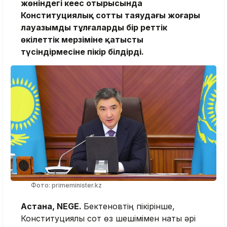
жөніндегі кеңес отырысында
Конституциялық соттың таяудағы жоғары
лауазымды тұлғалардың бір реттік
өкілеттік мерзіміне қатысты
түсіндірмесіне пікір білдірді.
Фото: primeminister.kz
Астана, NEGE.
Бектеновтің пікірінше,
Конституциялық сот өз шешімімен нақты әрі