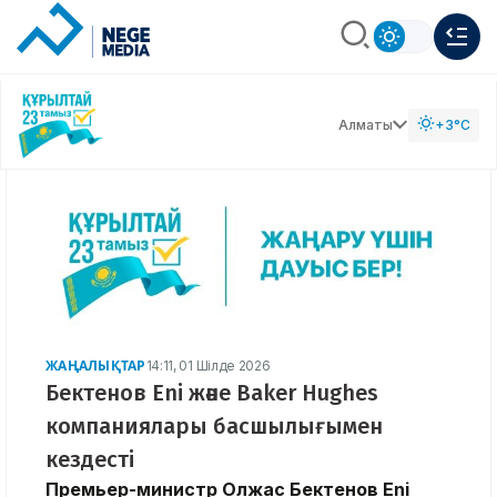
Алматы
+3°C
ЖАҢАЛЫҚТАР
14:11, 01 Шілде 2026
Бектенов Eni және Baker Hughes
компаниялары басшылығымен
кездесті
Премьер-министр Олжас Бектенов Eni