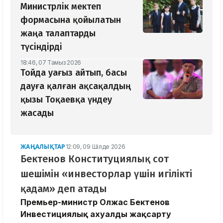
Министрлік мектеп
формасына қойылатын
жаңа талаптарды
түсіндірді
18:46, 07 Тамыз 2026
Тойда уағыз айтып, басы
дауға қалған ақсақалдың
қызы Тоқаевқа үндеу
жасады
ЖАҢАЛЫҚТАР
12:09, 09 Шілде 2026
Бектенов Конституциялық сот
шешімін «инвесторлар үшін игілікті
қадам» деп атады
Премьер-министр Олжас Бектенов
Инвестициялық ахуалды жақсарту