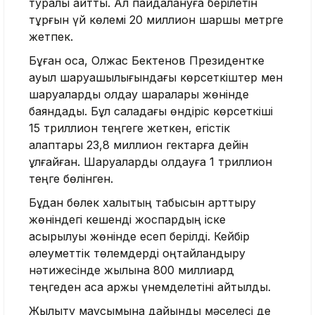
туралы айтты. Ал пайдалануға берілетін
тұрғын үй көлемі 20 миллион шаршы метрге
жетпек.
Бұған қоса, Олжас Бектенов Президентке
ауыл шаруашылығындағы көрсеткіштер мен
шаруаларды қолдау шаралары жөнінде
баяндады. Бұл саладағы өндіріс көрсеткіші
15 триллион теңгеге жеткен, егістік
алқаптары 23,8 миллион гектарға дейін
ұлғайған. Шаруаларды қолдауға 1 триллион
теңге бөлінген.
Бұдан бөлек халықтың табысын арттыру
жөніндегі кешенді жоспардың іске
асырылуы жөнінде есеп берілді. Кейбір
әлеуметтік төлемдерді оңтайландыру
нәтижесінде жылына 800 миллиард
теңгеден аса қаржы үнемделетіні айтылды.
Жылыту маусымына дайындық мәселесі де