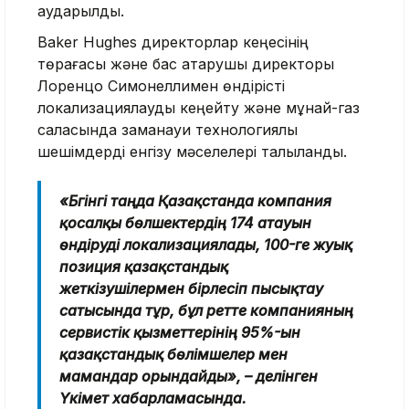
аударылды.
Baker Hughes директорлар кеңесінің
төрағасы және бас атқарушы директоры
Лоренцо Симонеллимен өндірісті
локализациялауды кеңейту және мұнай-газ
саласында заманауи технологиялық
шешімдерді енгізу мәселелері талқыланды.
«Бүгінгі таңда Қазақстанда компания
қосалқы бөлшектердің 174 атауын
өндіруді локализациялады, 100-ге жуық
позиция қазақстандық
жеткізушілермен бірлесіп пысықтау
сатысында тұр, бұл ретте компанияның
сервистік қызметтерінің 95%-ын
қазақстандық бөлімшелер мен
мамандар орындайды», – делінген
Үкімет хабарламасында.