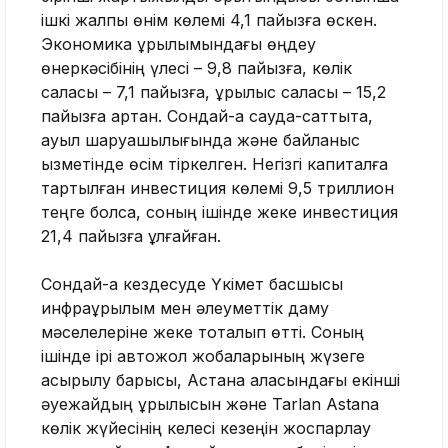
ішкі жалпы өнім көлемі 4,1 пайызға өскен.
Экономика құрылымындағы өңдеу
өнеркәсібінің үлесі – 9,8 пайызға, көлік
саласы – 7,1 пайызға, құрылыс саласы – 15,2
пайызға артқан. Сондай-ақ сауда-саттықта,
ауыл шаруашылығында және байланыс
қызметінде өсім тіркелген. Негізгі капиталға
тартылған инвестиция көлемі 9,5 триллион
теңге болса, соның ішінде жеке инвестиция
21,4 пайызға ұлғайған.
Сондай-ақ кездесуде Үкімет басшысы
инфрақұрылым мен әлеуметтік даму
мәселелеріне жеке тоқталып өтті. Соның
ішінде ірі автожол жобаларының жүзеге
асырылу барысы, Астана қаласындағы екінші
әуежайдың құрылысын және Tarlan Astana
көлік жүйесінің келесі кезеңін жоспарлау