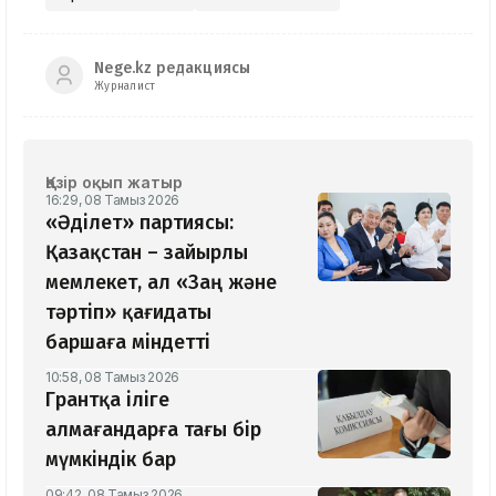
Nege.kz редакциясы
Журналист
Қазір оқып жатыр
16:29, 08 Тамыз 2026
«Әділет» партиясы:
Қазақстан – зайырлы
мемлекет, ал «Заң және
тәртіп» қағидаты
баршаға міндетті
10:58, 08 Тамыз 2026
Грантқа іліге
алмағандарға тағы бір
мүмкіндік бар
09:42, 08 Тамыз 2026