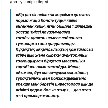
дәл түсіндіріп берді.
«Бір реттік өкілеттік мерзімге қатысты
норма жаңа Конституция күшіне
енгеннен кейін, яғни биылғы 1 шілдеден
бастап тиісті лауазымдарға
тағайындалған немесе сайланған
тұлғаларға ғана қолданылады.
Құқықтық айқындылықтың қамтамасыз
етілуі ішкі және сыртқы аудиторияны
толғандырған бірқатар мәселені күн
тәртібінен алып тастайды. Менің
ойымша, бұл саяси-құқықтық жүйенің
тұрақтылығы мен болжамдылығына
ерекше мән беретін инвесторлар үшін де
игілікті қадам болып отыр», – деп атап
өтті премьер-министр.