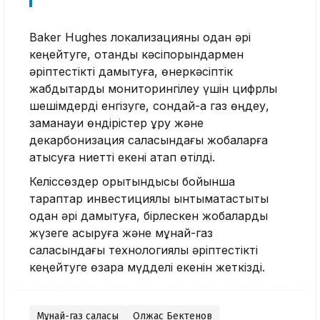
Baker Hughes локализацияны одан әрі
кеңейтуге, отандық кәсіпорындармен
әріптестікті дамытуға, өнеркәсіптік
жабдықтарды мониторингілеу үшін цифрлық
шешімдерді енгізуге, сондай-ақ газ өңдеу,
заманауи өндірістер құру және
декарбонизация саласындағы жобаларға
қатысуға ниетті екені атап өтілді.
Келіссөздер қорытындысы бойынша
тараптар инвестициялық ынтымақтастықты
одан әрі дамытуға, бірлескен жобаларды
жүзеге асыруға және мұнай-газ
саласындағы технологиялық әріптестікті
кеңейтуге өзара мүдделі екенін жеткізді.
Мұнай-газ саласы
Олжас Бектенов