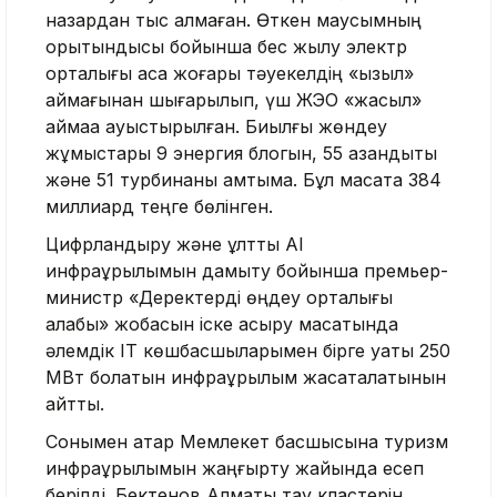
назардан тыс қалмаған. Өткен маусымның
қорытындысы бойынша бес жылу электр
орталығы аса жоғары тәуекелдің «қызыл»
аймағынан шығарылып, үш ЖЭО «жасыл»
аймаққа ауыстырылған. Биылғы жөндеу
жұмыстары 9 энергия блогын, 55 қазандықты
және 51 турбинаны қамтымақ. Бұл мақсатқа 384
миллиард теңге бөлінген.
Цифрландыру және ұлттық АІ
инфрақұрылымын дамыту бойынша премьер-
министр «Деректерді өңдеу орталығы
алқабы» жобасын іске асыру мақсатында
әлемдік ІТ көшбасшыларымен бірге қуаты 250
МВт болатын инфрақұрылым жасақталатынын
айтты.
Сонымен қатар Мемлекет басшысына туризм
инфрақұрылымын жаңғырту жайында есеп
берілді. Бектенов Алматы тау кластерін