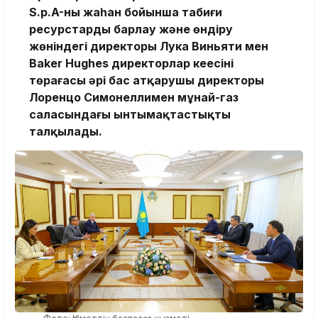
S.p.A-ның жаһан бойынша табиғи
ресурстарды барлау және өндіру
жөніндегі директоры Лука Виньяти мен
Baker Hughes директорлар кеңесінің
төрағасы әрі бас атқарушы директоры
Лоренцо Симонеллимен мұнай-газ
саласындағы ынтымақтастықты
талқылады.