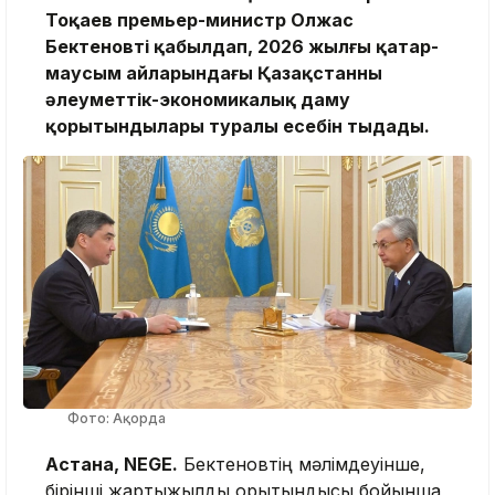
Тоқаев премьер-министр Олжас
Бектеновті қабылдап, 2026 жылғы қаңтар-
маусым айларындағы Қазақстанның
әлеуметтік-экономикалық даму
қорытындылары туралы есебін тыңдады.
Фото: Ақорда
Астана, NEGE.
Бектеновтің мәлімдеуінше,
бірінші жартыжылдық қорытындысы бойынша