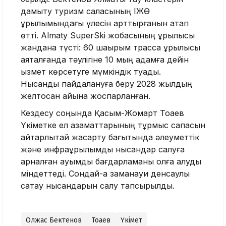
дамыту туризм саласының ІЖӨ
құрылымындағы үлесін арттырғанын атап
өтті. Almaty SuperSki жобасының құрылысы
жандана түсті: 60 шақырым трасса құрылысы
аяқталғанда тәулігіне 10 мың адамға дейін
қызмет көрсетуге мүмкіндік туады.
Нысанды пайдалануға беру 2028 жылдың
желтоқсан айына жоспарланған.
Кездесу соңында Қасым-Жомарт Тоқаев
Үкіметке ел азаматтарының тұрмыс сапасын
айтарлықтай жақсарту бағытында әлеуметтік
және инфрақұрылымдық нысандар салуға
арналған ауқымды бағдарламаны қолға алуды
міндеттеді. Сондай-ақ заманауи денсаулық
сақтау нысандарын салу тапсырылды.
Олжас Бектенов
Тоқаев
Үкімет