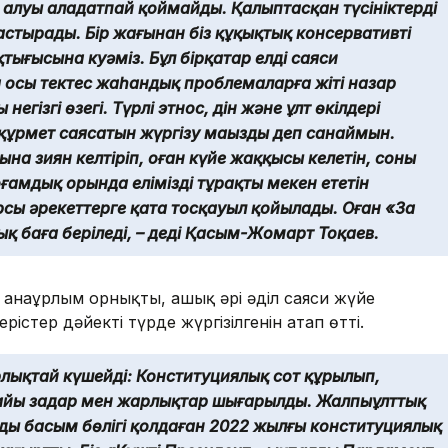
ң алуы алаңдатпай қоймайды. Қалыптасқан түсініктердің
стырады. Бір жағынан біз құқықтық консервативті
тығысына куәміз. Бұл бірқатар елді саяси
 осы тектес жаһандық проблемаларға жіті назар
егізгі өзегі. Түрлі этнос, дін және ұлт өкілдері
құрмет саясатын жүргізу маңызды деп санаймын.
на зиян келтіріп, оған күйе жаққысы келетін, соның
ғамдық орында елімізді тұрақты мекен ететін
рсы әрекеттерге қатаң тосқауыл қойылады. Оған «Заң
ық баға беріледі, – деді Қасым-Жомарт Тоқаев.
анағұрлым орнықты, ашық әрі әділ саяси жүйе
рістер дәйекті түрде жүргізілгенін атап өтті.
лықтай күшейді: Конституциялық сот құрылып,
айы заңдар мен жарлықтар шығарылды. Жалпыұлттық
ың басым бөлігі қолдаған 2022 жылғы конституциялық