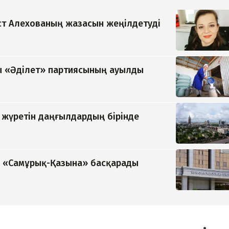
т Алехованың жазасын жеңілдетуді
 «Әділет» партиясының ауылды
п жүретін даңғылдардың бірінде
ді «Самұрық-Қазына» басқарады