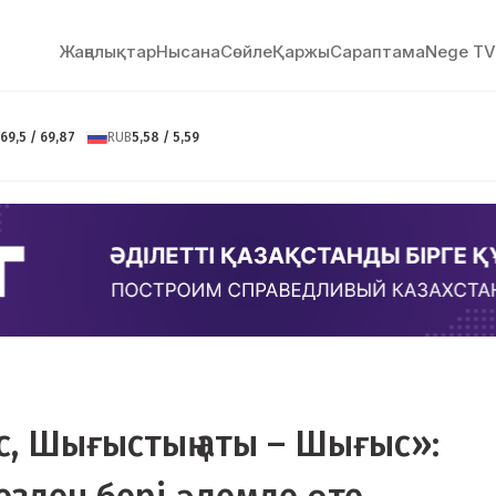
Жаңалықтар
Нысана
Сөйлe
Қаржы
Сараптама
Nege TV
69,5 / 69,87
RUB
5,58 / 5,59
с, Шығыстың аты – Шығыс»: