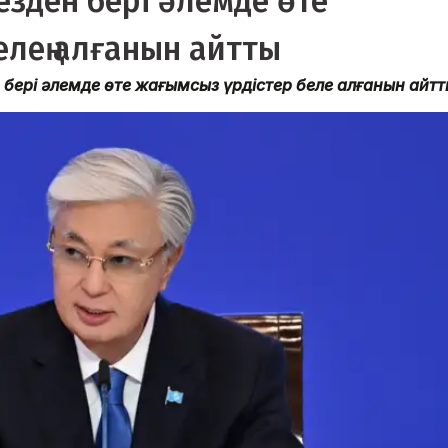
ъезден бері әлемде өте
елең алғанын айтты
бері әлемде өте жағымсыз үрдістер белең алғанын айтт