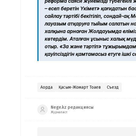
реформа саяси жүйемізді түбегейлі 
– есеп беретін Үкімет» қағидатын ба
сайлау тәртібі бекітіліп, сондай-а
лауазым атқаруға тыйым салатын нор
халқына арнаған Жолдауымда елімі
көтердім. Аталған ұсыныс халық мүд
отыр. «Заң және тәртіп» тұжырымдам
қауіпсіздігін қамтамасыз етуге ішкі 
Ақорда
Қасым-Жомарт Тоқаев
Съезд
Nege.kz редакциясы
Журналист