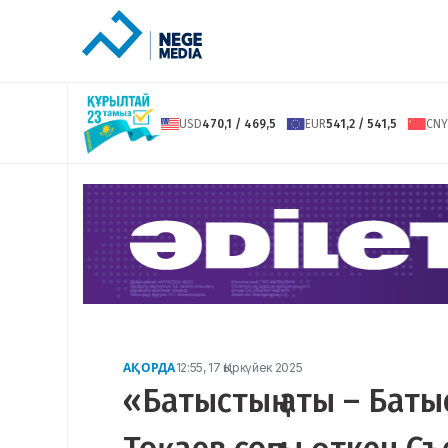
USD
470,1 / 469,5
EUR
541,2 / 541,5
CNY
АҚОРДА
12:55, 17 Қыркүйек 2025
«Батыстың аты – Баты