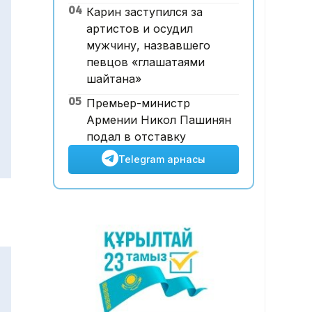
04
Карин заступился за
рет көкке көтерілді
артистов и осудил
мужчину, назвавшего
певцов «глашатаями
шайтана»
05
Премьер-министр
Армении Никол Пашинян
подал в отставку
Telegram арнасы