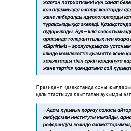
жалған патриотизмнің күн санап беле
көз алдымызда өзгеруі жастарды ада
және либералды идеологиялардың қақ
тұрақсыздыққа әкеледі. Қазақстанда
аударылады. Бұл – ішкі саясатымыздың н
арасында толеранттылық пен өзара 
«Бірлігіміз – әралуандықта» ұстанымы
ішінде мемлекеттік қызметте және қо
халықтардың тілін еркін қолдануға қа
және тәртіп» қағидатына сай құқықт
Президент Қазақстанда соңғы жылдары 
қалыптастыруға бағытталған ауқымды өзге
– Адам құқығын қорғау саласы айтар
омбудсмен институты нығайды, арн
референдум кезінде азаматтарымызд