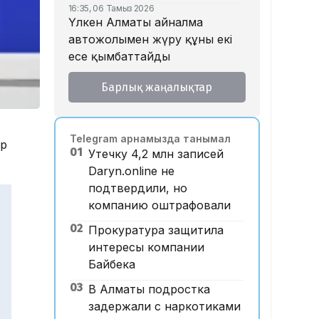
16:35, 06 Тамыз 2026
Үлкен Алматы айналма
автожолымен жүру құны екі
есе қымбаттайды
16:32, 06 Тамыз 2026
Барлық жаңалықтар
Тойдағы тілек қандай болуы
керек? Этнограф дәстүрдің
мәнін түсіндірді
Telegram арнамызда танымал
ар
16:26, 06 Тамыз 2026
01
Утечку 4,2 млн записей
«Уахабист емеспін»: Бекболат
Daryn.online не
Тілеухан діни ұстанымына
подтвердили, но
қатысты жауап берді
компанию оштрафовали
14:52, 06 Тамыз 2026
02
Қазақстанда 2 млн теңге
Прокуратура защитила
жалақы қай саланың
интересы компании
мамандарына ұсынылады?
Байбека
14:05, 06 Тамыз 2026
03
В Алматы подростка
Астанада жолаушы мінген
задержали с наркотиками
ұшқышсыз әуе таксиі алғаш