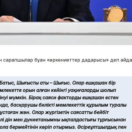
н сарапшылар бұған «өркениеттер дағдарысы» деп айд
 Батыс, Шығыстың аты – Шығыс. Олар ешқашан бір
емлекетте орын алған кейінгі уақиғаларды шолып
інуі мүмкін. Бірақ саяси факторды ешқашан естен
да, басқарушы биліктің мемлекеттік құрылым туралы
таған жөн. Олар жүргізетін саясаттың бейбіт
үрлі дін мен дүниетанымның ықпалдастығы тұрғысынан
ола бермейтінін көріп отырмыз. Әсіреұлтшылдық пен