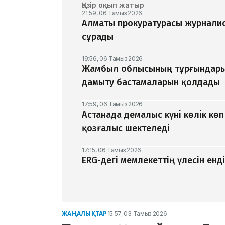
Қазір оқып жатыр
21:59, 06 Тамыз 2026
Алматы прокуратурасы журналис
сұрады
19:56, 06 Тамыз 2026
Жамбыл облысының тұрғындары
дамыту бастамаларын қолдады
17:59, 06 Тамыз 2026
Астанада демалыс күні көлік кө
қозғалыс шектеледі
17:15, 06 Тамыз 2026
ERG-дегі мемлекеттің үлесін ен
ЖАҢАЛЫҚТАР
15:57, 03 Тамыз 2026