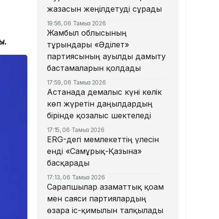
жазасын жеңілдетуді сұрады
19:56, 06 Тамыз 2026
Жамбыл облысының
ы.
тұрғындары «Әділет»
партиясының ауылды дамыту
бастамаларын қолдады
17:59, 06 Тамыз 2026
Астанада демалыс күні көлік
көп жүретін даңғылдардың
бірінде қозғалыс шектеледі
17:15, 06 Тамыз 2026
ERG-дегі мемлекеттің үлесін
енді «Самұрық-Қазына»
басқарады
17:13, 06 Тамыз 2026
Сарапшылар азаматтық қоғам
мен саяси партиялардың
өзара іс-қимылын талқылады