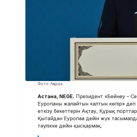
Фото: Ақорда
Астана, NEGE.
Президент «Бейнеу – Се
Еуропаны жалғайтын «алтын көпір» деп
өткізу бекеттерін Ақтау, Құрық портт
Қытайдан Еуропаға дейін жүк тасымалдау
тәулікке дейін қысқармақ.