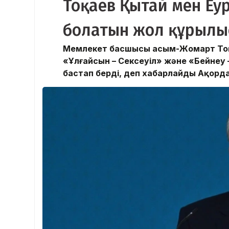
Тоқаев Қытай мен Еу
болатын жол құрылыс
Мемлекет басшысы Қасым-Жомарт Тоқа
«Ұлғайсын – Сексеуіл» және «Бейнеу
бастап берді, деп хабарлайды Ақорда