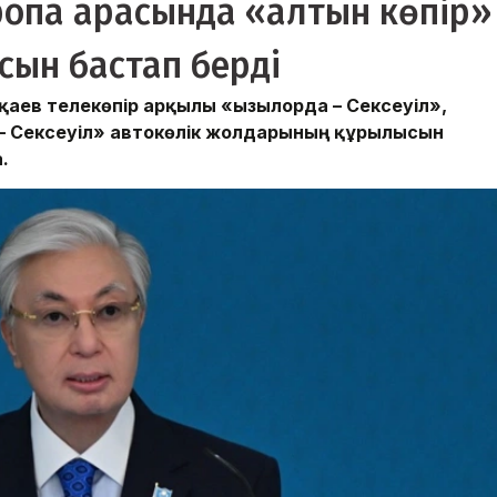
ропа арасында «алтын көпір»
ын бастап берді
ев телекөпір арқылы «Қызылорда – Сексеуіл»,
 – Сексеуіл» автокөлік жолдарының құрылысын
.