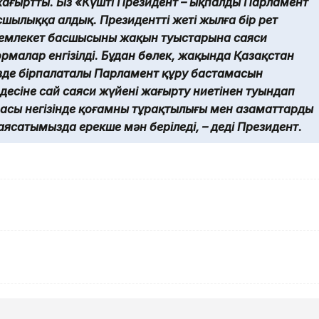
жаңғыртты. Біз «Күшті Президент – ықпалды Парламент
сшылыққа алдық. Президентті жеті жылға бір рет
қ Мемлекет басшысының жақын туыстарына саяси
малар енгізілді. Бұдан бөлек, жақында Қазақстан
зде бірпалаталы Парламент құру бастамасын
десіне сай саяси жүйені жаңғырту ниетінен туындап
асы негізінде қоғамның тұрақтылығы мен азаматтардың
саясатымызда ерекше мән беріледі, – деді Президент.