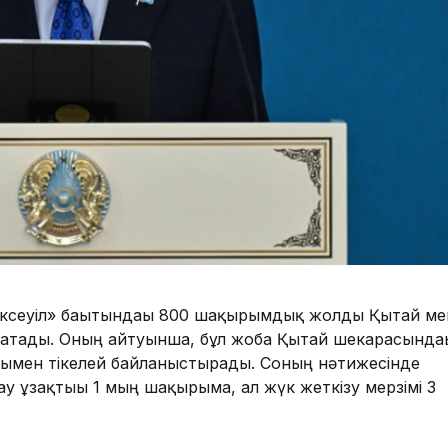
ксеуіл» бағытындағы 800 шақырымдық жолды Қытай ме
 атады. Оның айтуынша, бұл жоба Қытай шекарасындағ
арымен тікелей байланыстырады. Соның нәтижесінде
 ұзақтығы 1 мың шақырымға, ал жүк жеткізу мерзімі 3