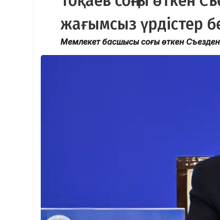
Тоқаев соңғы өткен С
жағымсыз үрдістер б
Мемлекет басшысы соңғы өткен Съезден 