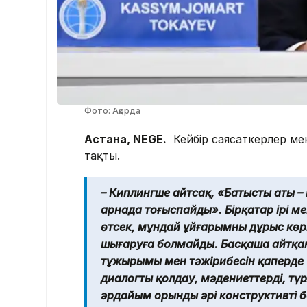
Фото: Ақорда
Астана, NEGE.
Кейбір саясаткерлер ме
тақты.
– Киплингше айтсақ, «Батыстың аты –
арнада тоғыспайды». Бірқатар ірі м
өтсек, мұндай ұйғарымның дұрыс көр
шығаруға болмайды. Басқаша айтқан
тұжырымы мен тәжірибесін қаперде ұс
диалогты қолдау, мәдениеттердің, т
әрдайым орынды әрі конструктивті б