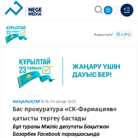
Алматы
+3°C
ЖАҢАЛЫҚТАР
15:19, 24 Шілде 2025
Бас прокуратура «СК-Фармацияға»
қатысты тергеу бастады
Бұл туралы Мәжіліс депутаты Бақытжан
Базарбек Facebook парақшасында