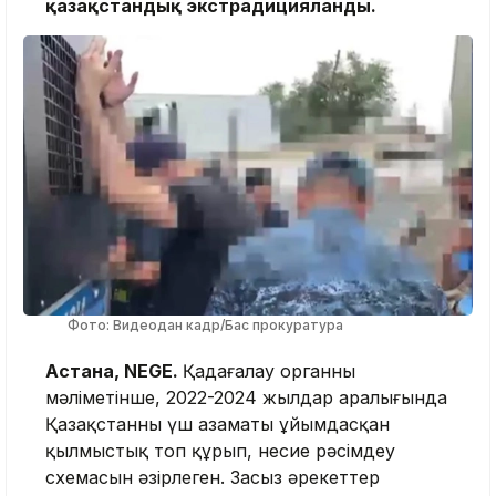
қазақстандық экстрадицияланды.
Фото: Видеодан кадр/Бас прокуратура
Астана, NEGE.
Қадағалау органның
мәліметінше, 2022-2024 жылдар аралығында
Қазақстанның үш азаматы ұйымдасқан
қылмыстық топ құрып, несие рәсімдеу
схемасын әзірлеген. Заңсыз әрекеттер