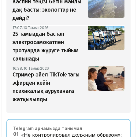
Каспий теңізі бетін майлы
дақ басты: экологтар не
дейді?
17:07, 10 Тамыз 2026
25 тамыздан бастап
электросамокатпен
тротуарда жүруге тыйым
салынады
16:38, 10 Тамыз 2026
Стример әйел TikTok-тағы
эфирден кейін
психикалық ауруханаға
жатқызылды
Telegram арнамызда танымал
01
«Не контролировал должным образом»: