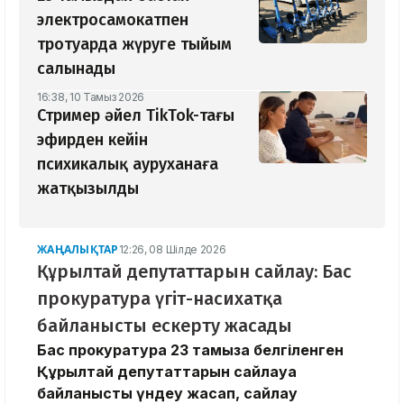
электросамокатпен
тротуарда жүруге тыйым
салынады
16:38, 10 Тамыз 2026
Стример әйел TikTok-тағы
эфирден кейін
психикалық ауруханаға
жатқызылды
ЖАҢАЛЫҚТАР
12:26, 08 Шілде 2026
Құрылтай депутаттарын сайлау: Бас
прокуратура үгіт-насихатқа
байланысты ескерту жасады
Бас прокуратура 23 тамызға белгіленген
Құрылтай депутаттарын сайлауға
байланысты үндеу жасап, сайлау