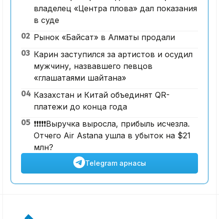
владелец «Центра плова» дал показания
в суде
02
Рынок «Байсат» в Алматы продали
03
Карин заступился за артистов и осудил
мужчину, назвавшего певцов
«глашатаями шайтана»
04
Казахстан и Китай объединят QR-
платежи до конца года
05
❗️❗️❗️❗️❗️Выручка выросла, прибыль исчезла.
Отчего Air Astana ушла в убыток на $21
млн?
Telegram арнасы