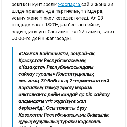
бекіткен күнтізбелік
жоспарға
сай 2 және 23
шілде аралығында партиялық тізімдерді
ұсыну және тіркеу кезеңдері өтеді. Ал 23
шілдеде сағат 18:01-ден бастап сайлау
алдындағы үгiт басталып, ол 22 тамыз, сағат
00:00-ге дейін жалғасады.
«Осыған байланысты, сондай-ақ
Қазақстан Республикасының
«Қазақстан Республикасындағы
сайлау туралы» Конституциялық
заңының 27-бабының 2-тармағына сай
партиялық тізімді тіркеу мерзімі
аяқталғанға дейін қандай да бір сайлау
алдындағы үгiт жүргізуге жол
берілмейді. Осы талапты бұзу
Қазақстан Республикасының Әкімшілік
құқық бұзушылық туралы кодексінің