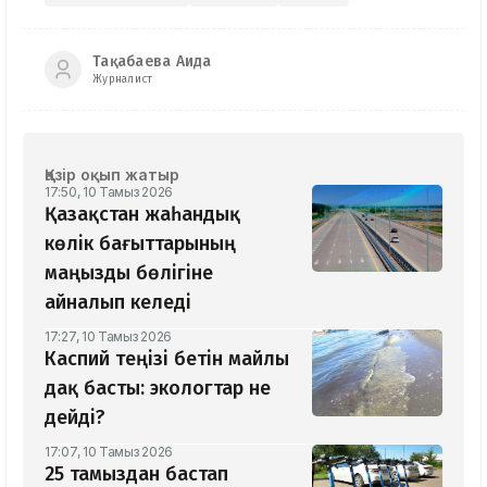
Тақабаева Аида
Журналист
Қазір оқып жатыр
17:50, 10 Тамыз 2026
Қазақстан жаһандық
көлік бағыттарының
маңызды бөлігіне
айналып келеді
17:27, 10 Тамыз 2026
Каспий теңізі бетін майлы
дақ басты: экологтар не
дейді?
17:07, 10 Тамыз 2026
25 тамыздан бастап