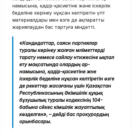
намысына, қадір-қасиетіне және іскерлік
беделіне көрінеу нұқсан келтіретін үгіт
материалдары мен өзге де ақпаратты
жариялаудан бас тартуға міндетті.
«Кандидаттар, саяси партиялар
туралы көрінеу жалған мәліметтерді
тарату немесе сайлау нәтижесіне ықпал
ету мақсатында олардың ар-
намысына, қадір-қасиетіне және
іскерлік беделіне нұқсан келтіретін өзге
де әрекеттер жасағаны үшін Қазақстан
Республикасының Әкімшілік құқық
бұзушылық туралы кодексінің 104-
бабына сәйкес әкімшілік жауаптылық
көзделген», – дейді бас прокурордың
орынбасары.