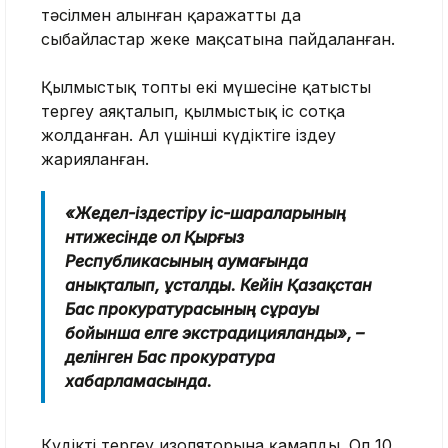
тәсілмен алынған қаражатты да
сыбайластар жеке мақсатына пайдаланған.
Қылмыстық топтың екі мүшесіне қатысты
тергеу аяқталып, қылмыстық іс сотқа
жолданған. Ал үшінші күдіктіге іздеу
жарияланған.
«Жедел-іздестіру іс-шараларының
нәтижесінде ол Қырғыз
Республикасының аумағында
анықталып, ұсталды. Кейін Қазақстан
Бас прокуратурасының сұрауы
бойынша елге экстрадицияланды», –
делінген Бас прокуратура
хабарламасында.
Күдікті тергеу изоляторына қамалды. Ол 10