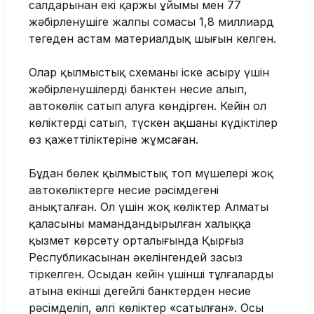
салдарынан екі қаржы ұйымы мен 77
жәбірленушіге жалпы сомасы 1,8 миллиард
теңгеден астам материалдық шығын келген.
Олар қылмыстық схеманы іске асыру үшін
жәбірленушілерді банктен несие алып,
автокөлік сатып алуға көндірген. Кейін ол
көліктерді сатып, түскен ақшаны күдіктілер
өз қажеттіліктеріне жұмсаған.
Бұдан бөлек қылмыстық топ мүшелері жоқ
автокөліктерге несие рәсімдегені
анықталған. Ол үшін жоқ көліктер Алматы
қаласының мамандандырылған халыққа
қызмет көрсету орталығында Қырғыз
Республикасынан әкелінгендей заңсыз
тіркелген. Осыдан кейін үшінші тұлғалардың
атына екінші деңгейлі банктерден несие
рәсімделіп, әлгі көліктер «сатылған». Осы