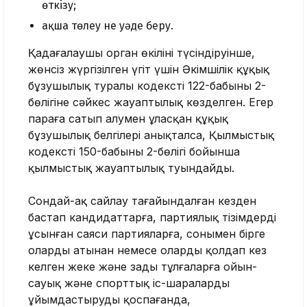
өткiзу;
ақша төлеу не уәде беру.
Қадағалаушы орган өкілінің түсіндіруінше,
жөнсіз жүргізілген үгіт үшін Әкімшілік құқық
бұзушылық туралы кодекстің 122-бабының 2-
бөлігіне сәйкес жауаптылық көзделген. Егер
параға сатып алумен ұласқан құқық
бұзушылық белгілері анықталса, Қылмыстық
кодекстің 150-бабының 2-бөлігі бойынша
қылмыстық жауаптылық туындайды.
Сондай-ақ сайлау тағайындалған кезден
бастап кандидаттарға, партиялық тізімдерді
ұсынған саяси партияларға, сонымен бірге
олардың атынан немесе оларды қолдап кез
келген жеке және заңды тұлғаларға ойын-
сауық және спорттық іс-шараларды
ұйымдастыруды қоспағанда,