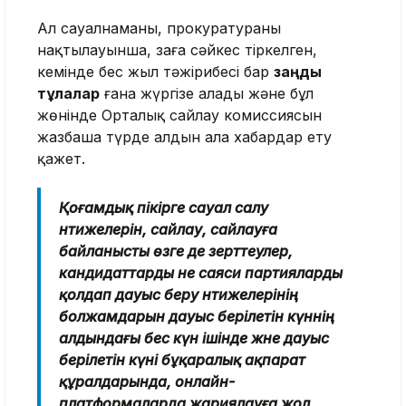
Ал сауалнаманы, прокуратураның
нақтылауынша, заңға сәйкес тіркелген,
кемінде бес жыл тәжірибесі бар
заңды
тұлғалар
ғана жүргізе алады және бұл
жөнінде Орталық сайлау комиссиясын
жазбаша түрде алдын ала хабардар ету
қажет.
Қоғамдық пікірге сауал салу
нәтижелерiн, сайлау, сайлауға
байланысты өзге де зерттеулер,
кандидаттарды не саяси партияларды
қолдап дауыс беру нәтижелерiнiң
болжамдарын дауыс берiлетін күннің
алдындағы бес күн ішінде және дауыс
берiлетiн күні бұқаралық ақпарат
құралдарында, онлайн-
платформаларда жариялауға жол