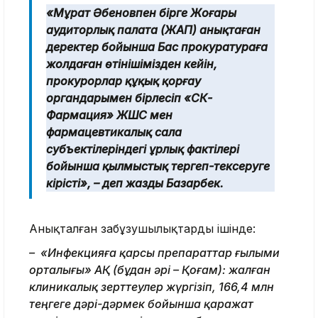
«Мұрат Әбеновпен бірге Жоғары
аудиторлық палата (ЖАП) анықтаған
деректер бойынша Бас прокуратураға
жолдаған өтінішімізден кейін,
прокурорлар құқық қорғау
органдарымен бірлесіп «СК-
Фармация» ЖШС мен
фармацевтикалық сала
субъектілеріндегі ұрлық фактілері
бойынша қылмыстық тергеп-тексеруге
кірісті», – деп жазды Базарбек.
Анықталған заңбұзушылықтардың ішінде:
– «Инфекцияға қарсы препараттар ғылыми
орталығы» АҚ (бұдан әрі – Қоғам): жалған
клиникалық зерттеулер жүргізіп, 166,4 млн
теңгеге дәрі-дәрмек бойынша қаражат