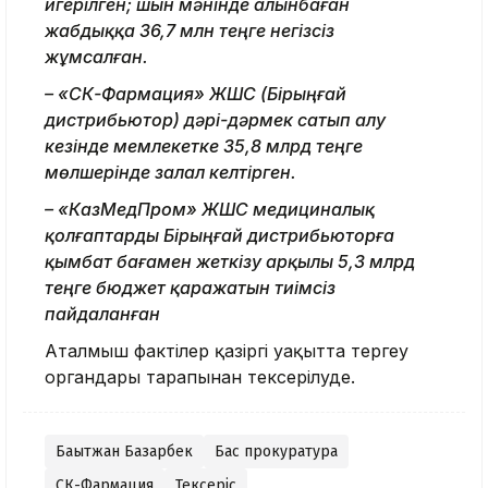
игерілген; шын мәнінде алынбаған
жабдыққа 36,7 млн теңге негізсіз
жұмсалған.
– «СК-Фармация» ЖШС (Бірыңғай
дистрибьютор) дәрі-дәрмек сатып алу
кезінде мемлекетке 35,8 млрд теңге
мөлшерінде залал келтірген.
– «КазМедПром» ЖШС медициналық
қолғаптарды Бірыңғай дистрибьюторға
қымбат бағамен жеткізу арқылы 5,3 млрд
теңге бюджет қаражатын тиімсіз
пайдаланған
Аталмыш фактілер қазіргі уақытта тергеу
органдары тарапынан тексерілуде.
Бақытжан Базарбек
Бас прокуратура
СК-Фармация
Тексеріс