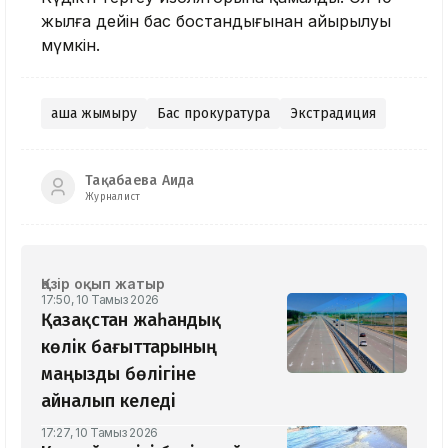
жылға дейін бас бостандығынан айырылуы
мүмкін.
ақша жымқыру
Бас прокуратура
Экстрадиция
Тақабаева Аида
Журналист
Қазір оқып жатыр
17:50, 10 Тамыз 2026
Қазақстан жаһандық
көлік бағыттарының
маңызды бөлігіне
айналып келеді
17:27, 10 Тамыз 2026