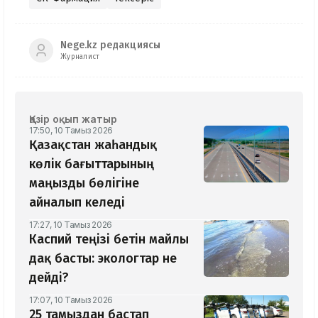
Nege.kz редакциясы
Журналист
Қазір оқып жатыр
17:50, 10 Тамыз 2026
Қазақстан жаһандық
көлік бағыттарының
маңызды бөлігіне
айналып келеді
17:27, 10 Тамыз 2026
Каспий теңізі бетін майлы
дақ басты: экологтар не
дейді?
17:07, 10 Тамыз 2026
25 тамыздан бастап