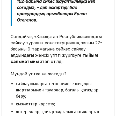
102-бабына сәйкес жауаптылыққа әкеп
соғады», – деп ескертеді бас
прокурордың орынбасары Ерлан
Өтегенов.
Сондай-ақ «Қазақстан Республикасындағы
сайлау туралы» еонституциялық заңының 27-
бабының 9-тармағына сәйкес сайлау
алдындағы жөнсiз үгіттi жүргiзуге
тыйым
салынатыны
атап өтілді.
Мұндай үгітке не жатады?
сайлаушыларға тегiн немесе жеңiлдiк
шарттарымен тауарлар, бағалы қағаздар
беру;
қызметтер көрсету;
лотереялар, қайырымдылық акцияларын