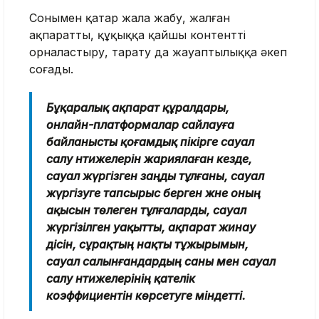
Сонымен қатар жала жабу, жалған
ақпаратты, құқыққа қайшы контентті
орналастыру, тарату да жауаптылыққа әкеп
соғады.
Бұқаралық ақпарат құралдары,
онлайн-платформалар сайлауға
байланысты қоғамдық пікірге сауал
салу нәтижелерін жариялаған кезде,
сауал жүргiзген заңды тұлғаны, сауал
жүргізуге тапсырыс берген және оның
ақысын төлеген тұлғаларды, сауал
жүргiзілген уақытты, ақпарат жинау
әдiсiн, сұрақтың нақты тұжырымын,
сауал салынғандардың саны мен сауал
салу нәтижелерінің қателiк
коэффициентiн көрсетуге мiндеттi.