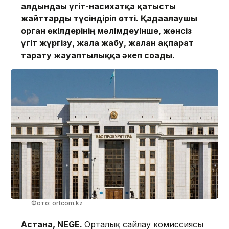
алдындағы үгіт-насихатқа қатысты
жайттарды түсіндіріп өтті. Қадағалаушы
орган өкілдерінің мәлімдеуінше, жөнсіз
үгіт жүргізу, жала жабу, жалған ақпарат
тарату жауаптылыққа әкеп соғады.
Фото: ortcom.kz
Астана, NEGE.
Орталық сайлау комиссиясы