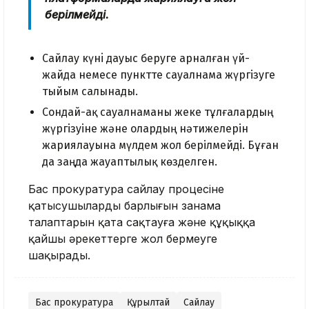
берілмейдi.
Сайлау күнi дауыс беруге арналған үй-
жайда немесе пунктте сауалнама жүргізуге
тыйым салынады.
Сондай-ақ сауалнаманы жеке тұлғалардың
жүргізуіне және олардың нәтижелерін
жариялауына мүлдем жол берілмейді. Бұған
да заңда жауаптылық көзделген.
Бас прокуратура сайлау процесіне
қатысушылардың барлығын заңнама
талаптарын қатаң сақтауға және құқыққа
қайшы әрекеттерге жол бермеуге
шақырады.
Бас прокуратура
Құрылтай
Сайлау