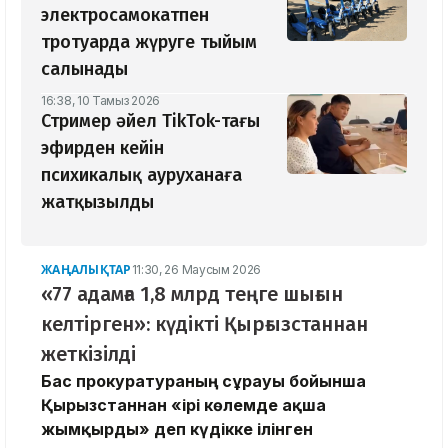
электросамокатпен
тротуарда жүруге тыйым
салынады
16:38, 10 Тамыз 2026
Стример әйел TikTok-тағы
эфирден кейін
психикалық ауруханаға
жатқызылды
ЖАҢАЛЫҚТАР
11:30, 26 Маусым 2026
«77 адамға 1,8 млрд теңге шығын
келтірген»: күдікті Қырғызстаннан
жеткізілді
Бас прокуратураның сұрауы бойынша
Қырғызстаннан «ірі көлемде ақша
жымқырды» деп күдікке ілінген