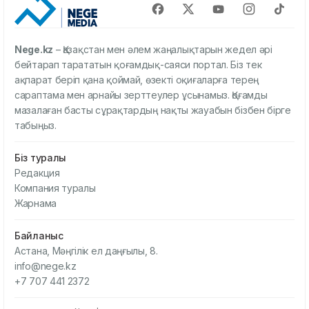
Nege.kz
– Қазақстан мен әлем жаңалықтарын жедел әрі
бейтарап тарататын қоғамдық-саяси портал. Біз тек
ақпарат беріп қана қоймай, өзекті оқиғаларға терең
сараптама мен арнайы зерттеулер ұсынамыз. Қоғамды
мазалаған басты сұрақтардың нақты жауабын бізбен бірге
табыңыз.
Біз туралы
Редакция
Компания туралы
Жарнама
Байланыс
Астана, Мәңгілік ел даңғылы, 8.
info@nege.kz
+7 707 441 2372