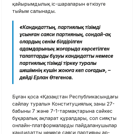
қайырымдылық іс-шараларын өткізуге
тыйым салынады.
«Кандидаттың, партиялық тізімді
ұсынған саяси партияның, сондай-ақ
олардың сенім білдірілген
адамдарының жоғарыда көрсетілген
талаптарды бұзуы кандидатты немесе
партиялық тізімді тіркеу туралы
шешімнің күшін жоюға әкеп соғады», –
дейді Ерлан Өтегенов.
Бұған қоса «Қазақстан Республикасындағы
сайлау туралы» Конституциялық заңның 27-
бабының 7 және 7-1-тармақтарына сәйкес
бұқаралық ақпарат құралдары, сол сияқты
онлайн-платформаларды пайдаланушылар
кандидаттың немесе саяси партияның ар-