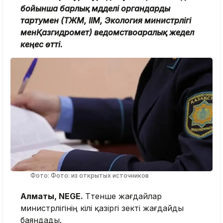
бойынша барлық мүдделі органдарды
тартумен (ТЖМ, ІІМ, Экология министрлігі
менҚазгидромет) ведомствоаралық жедел
кеңес өтті.
Фото: Фото: из открытых источников
Алматы, NEGE.
Төтенше жағдайлар
министрлігінің өкілі қазіргі өзекті жағдайды
баяндады.