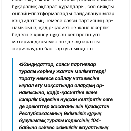
бұқаралық ақпарат құралдары, сол сияқты
онлайн-платформаларды пайдаланушылар
кандидаттың немесе саяси партияның ар-
намысына, қадір-қасиетіне және іскерлік
беделіне көрінеу нұқсан келтіретін үгіт
материалдары мен өзге де ақпаратты
жариялаудан бас тартуға міндетті.
«Кандидаттар, саяси партиялар
туралы көрінеу жалған мәліметтерді
тарату немесе сайлау нәтижесіне
ықпал ету мақсатында олардың ар-
намысына, қадір-қасиетіне және
іскерлік беделіне нұқсан келтіретін өзге
де әрекеттер жасағаны үшін Қазақстан
Республикасының Әкімшілік құқық
бұзушылық туралы кодексінің 104-
бабына сәйкес әкімшілік жауаптылық