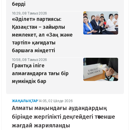
берді
16:29, 08 Тамыз 2026
«Әділет» партиясы:
Қазақстан – зайырлы
мемлекет, ал «Заң және
тәртіп» қағидаты
баршаға міндетті
10:58, 08 Тамыз 2026
Грантқа іліге
алмағандарға тағы бір
мүмкіндік бар
ЖАҢАЛЫҚТАР
14:05, 02 Шілде 2026
Алматы маңындағы аудандардың
бірінде жергілікті деңгейдегі төтенше
жағдай жарияланды