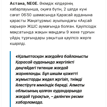
Астана, NEGE.
Әкімдік өкілдерінің
хабарлауынша, оқиға бүгін, 2 шілде күні
сағат 06:50 шамасында Қарасай ауданына
қарасты Жаңатұрмыс ауылындағы «Ақсай
карьері» ЖШС аумағында болған. Қауіпсіздік
мақсатында жақын маңдағы 9 жеке тұрғын
үйдің тұрғындары уақытша қауіпсіз жерге
көшірілді.
«Қалыптасқан жағдайға байланысты
Қарасай ауданында жергілікті
деңгейдегі төтенше жағдай
жарияланды. Бұл шешім қажетті
жұмыстарды жедел жүргізіп, тиімді
үйлестіруге мүмкіндік береді. Алматы
облысының қалған аудандарында
жағдай тұрақты», – делінген ресми
хабарламада.