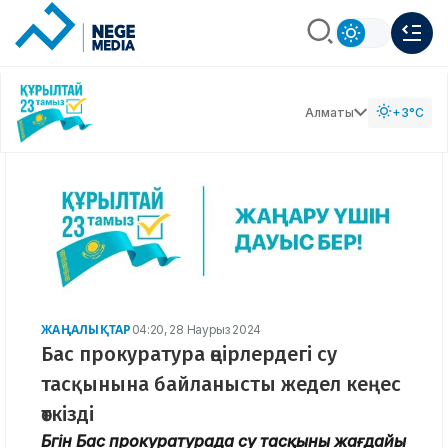
Алматы
+3°C
ЖАҢАЛЫҚТАР
04:20, 28 Наурыз 2024
Бас прокуратура өңірлердегі су
тасқынына байланысты жедел кеңес
өткізді
Бүгін Бас прокуратурада су тасқыны жағдайы