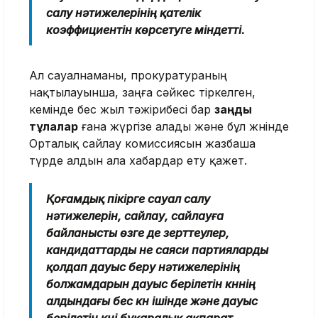
салу нәтижелерінің қателiк
коэффициентiн көрсетуге мiндеттi.
Ал сауалнаманы, прокуратураның
нақтылауынша, заңға сәйкес тіркелген,
кемінде бес жыл тәжірибесі бар
заңды
тұлғалар
ғана жүргізе алады және бұл жөнінде
Орталық сайлау комиссиясын жазбаша
түрде алдын ала хабардар ету қажет.
Қоғамдық пікірге сауал салу
нәтижелерiн, сайлау, сайлауға
байланысты өзге де зерттеулер,
кандидаттарды не саяси партияларды
қолдап дауыс беру нәтижелерiнiң
болжамдарын дауыс берiлетін күннің
алдындағы бес күн ішінде және дауыс
берiлетiн күні бұқаралық ақпарат