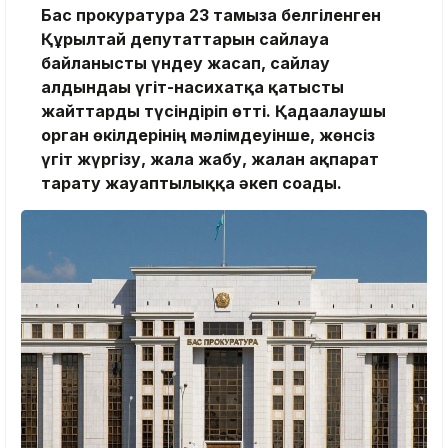
Бас прокуратура 23 тамызға белгіленген
Құрылтай депутаттарын сайлауға
байланысты үндеу жасап, сайлау
алдындағы үгіт-насихатқа қатысты
жайттарды түсіндіріп өтті. Қадағалаушы
орган өкілдерінің мәлімдеуінше, жөнсіз
үгіт жүргізу, жала жабу, жалған ақпарат
тарату жауаптылыққа әкеп соғады.