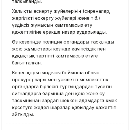
талқыланды.
Халықты ескерту жүйелерінің (сиреналар,
жергілікті ескерту жүйелері және т.б.)
үздіксіз жұмысын қамтамасыз ету
қажеттілігіне ерекше назар аударылады.
Өз кезегінде полиция органдары тасқынды
жою жұмыстары кезінде қауіпсіздік пен
құқықтық тәртіпті қамтамасыз етуге
бағытталған.
Кеңес қорытындысы бойынша облыс
прокурорлары мен уәкілетті мемлекеттік
органдарға бірлесіп тұрғындардан түсетін
сигналдарға барынша ден қою және су
тасқынынан зардап шеккен адамдарға көмек
көрсетуге жедел шаралар қабылдау қажеттігі
айтылды.