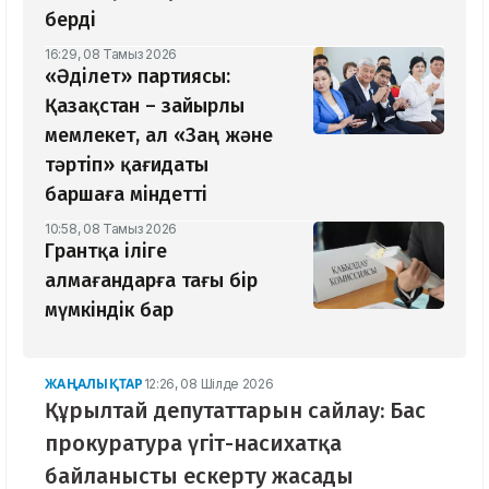
берді
16:29, 08 Тамыз 2026
«Әділет» партиясы:
Қазақстан – зайырлы
мемлекет, ал «Заң және
тәртіп» қағидаты
баршаға міндетті
10:58, 08 Тамыз 2026
Грантқа іліге
алмағандарға тағы бір
мүмкіндік бар
ЖАҢАЛЫҚТАР
12:26, 08 Шілде 2026
Құрылтай депутаттарын сайлау: Бас
прокуратура үгіт-насихатқа
байланысты ескерту жасады