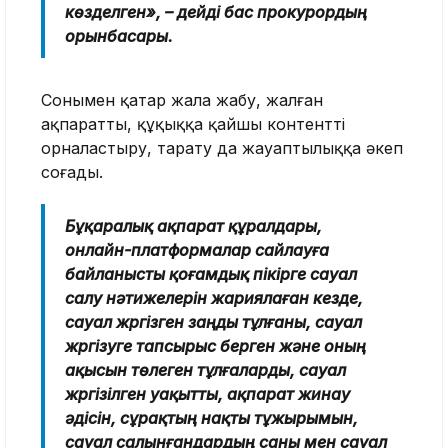
көзделген», – дейді бас прокурордың
орынбасары.
Сонымен қатар жала жабу, жалған
ақпаратты, құқыққа қайшы контентті
орналастыру, тарату да жауаптылыққа әкеп
соғады.
Бұқаралық ақпарат құралдары,
онлайн-платформалар сайлауға
байланысты қоғамдық пікірге сауал
салу нәтижелерін жариялаған кезде,
сауал жүргiзген заңды тұлғаны, сауал
жүргізуге тапсырыс берген және оның
ақысын төлеген тұлғаларды, сауал
жүргiзілген уақытты, ақпарат жинау
әдiсiн, сұрақтың нақты тұжырымын,
сауал салынғандардың саны мен сауал