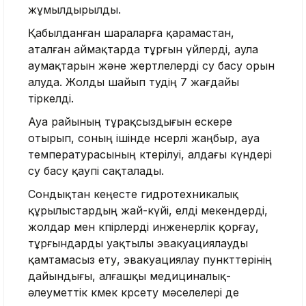
жұмылдырылды.
Қабылданған шараларға қарамастан,
аталған аймақтарда тұрғын үйлерді, аула
аумақтарын және жертөлелерді су басу орын
алуда. Жолды шайып өтудің 7 жағдайы
тіркелді.
Ауа райының тұрақсыздығын ескере
отырып, соның ішінде нөсерлі жаңбыр, ауа
температурасының көтерілуі, алдағы күндері
су басу қаупі сақталады.
Сондықтан кеңесте гидротехникалық
құрылыстардың жай-күйі, елді мекендерді,
жолдар мен көпірлерді инженерлік қорғау,
тұрғындарды уақтылы эвакуациялауды
қамтамасыз ету, эвакуациялау пункттерінің
дайындығы, алғашқы медициналық-
әлеуметтік көмек көрсету мәселелері де