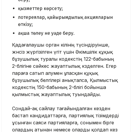
қызметтер көрсету;
лотереялар, қайырымдылық акцияларын
өткiзу;
ақша төлеу не уәде беру.
Қадағалаушы орган өкілінің түсіндіруінше,
жөнсіз жүргізілген үгіт үшін Әкімшілік құқық
бұзушылық туралы кодекстің 122-бабының
2-бөлігіне сәйкес жауаптылық көзделген. Егер
параға сатып алумен ұласқан құқық
бұзушылық белгілері анықталса, Қылмыстық
кодекстің 150-бабының 2-бөлігі бойынша
қылмыстық жауаптылық туындайды.
Сондай-ақ сайлау тағайындалған кезден
бастап кандидаттарға, партиялық тізімдерді
ұсынған саяси партияларға, сонымен бірге
олардың атынан немесе оларды қолдап кез