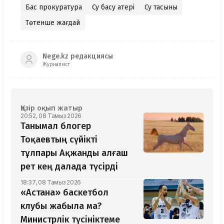
Бас прокуратура
Су басу қатері
Су тасқыны
Төтенше жағдай
Nege.kz редакциясы
Журналист
Қазір оқып жатыр
20:52, 08 Тамыз 2026
Танымал блогер
Тоқаевтың сүйікті
тұлпары Ақжанды алғаш
рет кең далада түсірді
18:37, 08 Тамыз 2026
«Астана» баскетбол
клубы жабыла ма?
Министрлік түсініктеме