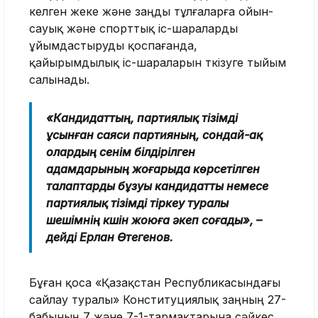
келген жеке және заңды тұлғаларға ойын-
сауық және спорттық іс-шараларды
ұйымдастыруды қоспағанда,
қайырымдылық іс-шараларын өткізуге тыйым
салынады.
«Кандидаттың, партиялық тізімді
ұсынған саяси партияның, сондай-ақ
олардың сенім білдірілген
адамдарының жоғарыда көрсетілген
талаптарды бұзуы кандидатты немесе
партиялық тізімді тіркеу туралы
шешімнің күшін жоюға әкеп соғады», –
дейді Ерлан Өтегенов.
Бұған қоса «Қазақстан Республикасындағы
сайлау туралы» Конституциялық заңның 27-
бабының 7 және 7-1-тармақтарына сәйкес