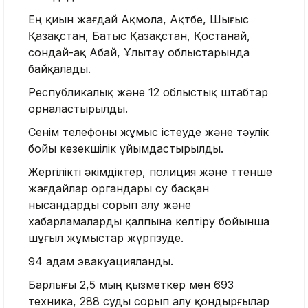
Ең қиын жағдай Ақмола, Ақтөбе, Шығыс
Қазақстан, Батыс Қазақстан, Қостанай,
сондай-ақ Абай, Ұлытау облыстарында
байқалады.
Республикалық және 12 облыстық штабтар
орналастырылды.
Сенім телефоны жұмыс істеуде және тәулік
бойы кезекшілік ұйымдастырылды.
Жергілікті әкімдіктер, полиция және төтенше
жағдайлар органдары су басқан
нысандарды сорып алу және
хабарламаларды қалпына келтіру бойынша
шұғыл жұмыстар жүргізуде.
94 адам эвакуацияланды.
Барлығы 2,5 мың қызметкер мен 693
техника, 288 суды сорып алу қондырғылар