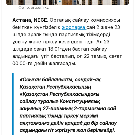
Фото: ortcom.kz
Астана, NEGE.
Орталық сайлау комиссиясы
бекіткен күнтізбелік
жоспарға
сай 2 және 23
шілде аралығында партиялық тізімдерді
ұсыну және тіркеу кезеңдері өтеді. Ал 23
шілдеде сағат 18:01-ден бастап сайлау
алдындағы үгiт басталып, ол 22 тамыз, сағат
00:00-ге дейін жалғасады.
«Осыған байланысты, сондай-ақ
Қазақстан Республикасының
«Қазақстан Республикасындағы
сайлау туралы» Конституциялық
заңының 27-бабының 2-тармағына сай
партиялық тізімді тіркеу мерзімі
аяқталғанға дейін қандай да бір сайлау
алдындағы үгiт жүргізуге жол берілмейді.