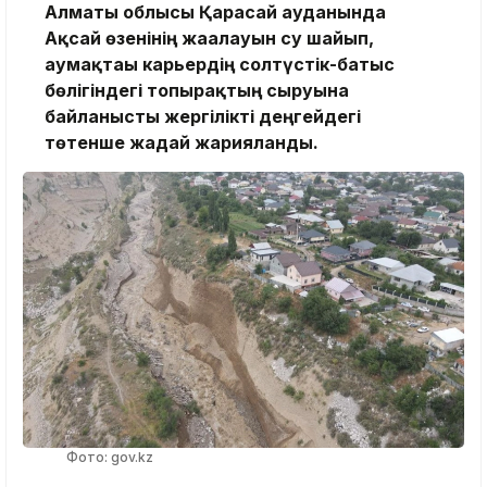
Алматы облысы Қарасай ауданында
Ақсай өзенінің жағалауын су шайып,
аумақтағы карьердің солтүстік-батыс
бөлігіндегі топырақтың сырғуына
байланысты жергілікті деңгейдегі
төтенше жағдай жарияланды.
Фото: gov.kz