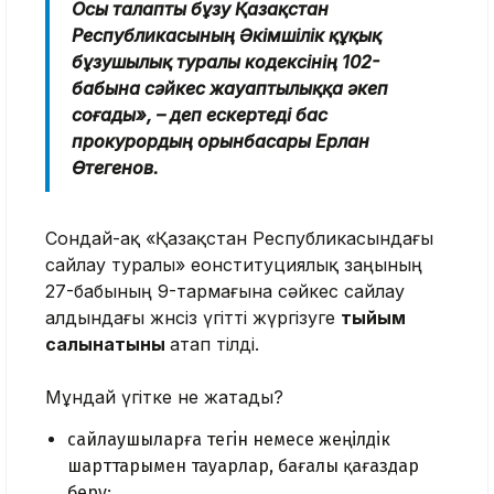
Осы талапты бұзу Қазақстан
Республикасының Әкімшілік құқық
бұзушылық туралы кодексінің 102-
бабына сәйкес жауаптылыққа әкеп
соғады», – деп ескертеді бас
прокурордың орынбасары Ерлан
Өтегенов.
Сондай-ақ «Қазақстан Республикасындағы
сайлау туралы» еонституциялық заңының
27-бабының 9-тармағына сәйкес сайлау
алдындағы жөнсiз үгіттi жүргiзуге
тыйым
салынатыны
атап өтілді.
Мұндай үгітке не жатады?
сайлаушыларға тегiн немесе жеңiлдiк
шарттарымен тауарлар, бағалы қағаздар
беру;