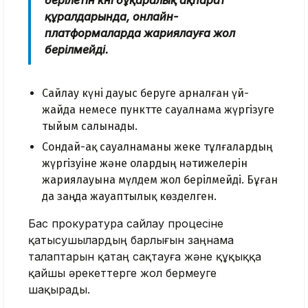
құралдарында, онлайн-
платформаларда жариялауға жол
берілмейдi.
Сайлау күнi дауыс беруге арналған үй-
жайда немесе пунктте сауалнама жүргізуге
тыйым салынады.
Сондай-ақ сауалнаманы жеке тұлғалардың
жүргізуіне және олардың нәтижелерін
жариялауына мүлдем жол берілмейді. Бұған
да заңда жауаптылық көзделген.
Бас прокуратура сайлау процесіне
қатысушылардың барлығын заңнама
талаптарын қатаң сақтауға және құқыққа
қайшы әрекеттерге жол бермеуге
шақырады.