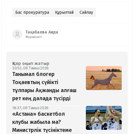
Бас прокуратура
Құрылтай
Сайлау
Тақабаева Аида
Журналист
Қазір оқып жатыр
20:52, 08 Тамыз 2026
Танымал блогер
Тоқаевтың сүйікті
тұлпары Ақжанды алғаш
рет кең далада түсірді
18:37, 08 Тамыз 2026
«Астана» баскетбол
клубы жабыла ма?
Министрлік түсініктеме