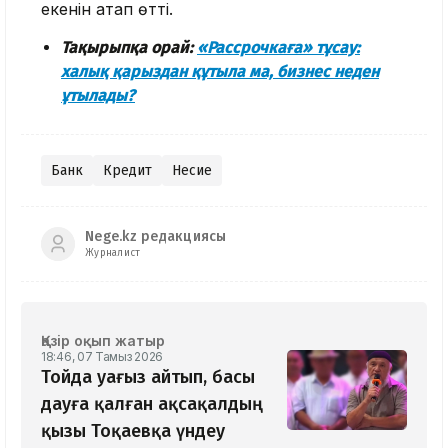
екенін атап өтті.
Тақырыпқа орай:
«Рассрочкаға» тұсау:
халық қарыздан құтыла ма, бизнес неден
ұтылады?
Банк
Кредит
Несие
Nege.kz редакциясы
Журналист
Қазір оқып жатыр
18:46, 07 Тамыз 2026
Тойда уағыз айтып, басы
дауға қалған ақсақалдың
қызы Тоқаевқа үндеу