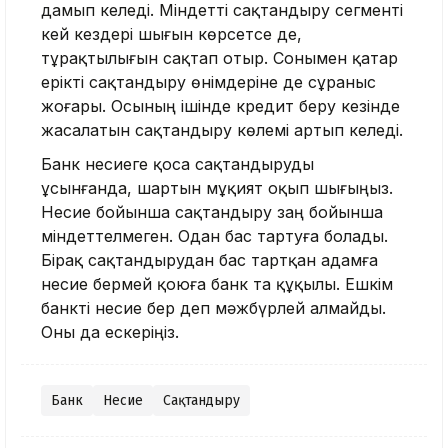
дамып келеді. Міндетті сақтандыру сегменті
кей кездері шығын көрсетсе де,
тұрақтылығын сақтап отыр. Сонымен қатар
ерікті сақтандыру өнімдеріне де сұраныс
жоғары. Осының ішінде кредит беру кезінде
жасалатын сақтандыру көлемі артып келеді.
Банк несиеге қоса сақтандыруды
ұсынғанда, шартын мұқият оқып шығыңыз.
Несие бойынша сақтандыру заң бойынша
міндеттелмеген. Одан бас тартуға болады.
Бірақ сақтандырудан бас тартқан адамға
несие бермей қоюға банк та құқылы. Ешкім
банкті несие бер деп мәжбүрлей алмайды.
Оны да ескеріңіз.
Банк
Несие
Сақтандыру