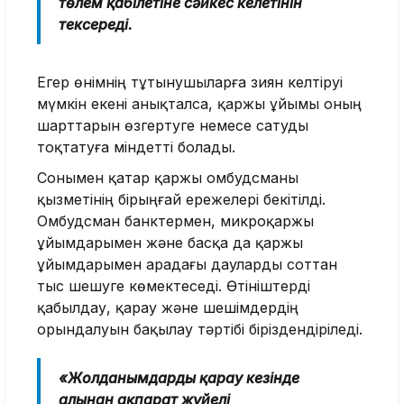
төлем қабілетіне сәйкес келетінін
тексереді.
Егер өнімнің тұтынушыларға зиян келтіруі
мүмкін екені анықталса, қаржы ұйымы оның
шарттарын өзгертуге немесе сатуды
тоқтатуға міндетті болады.
Сонымен қатар қаржы омбудсманы
қызметінің бірыңғай ережелері бекітілді.
Омбудсман банктермен, микроқаржы
ұйымдарымен және басқа да қаржы
ұйымдарымен арадағы дауларды соттан
тыс шешуге көмектеседі. Өтініштерді
қабылдау, қарау және шешімдердің
орындалуын бақылау тәртібі біріздендіріледі.
«Жолданымдарды қарау кезінде
алынған ақпарат жүйелі