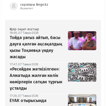
сарапшы Nege.kz
Журналист
Қазір оқып жатыр
18:46, 07 Тамыз 2026
Тойда уағыз айтып, басы
дауға қалған ақсақалдың
қызы Тоқаевқа үндеу
жасады
17:47, 07 Тамыз 2026
«Ресейден жеткізілген»:
Алматыда жалған көлік
нөмірлерін сатқан тұрғын
ұсталды
17:29, 07 Тамыз 2026
ЕҮАК отырысында