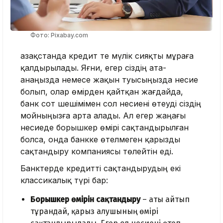
Фото: Pixabay.com
Қазақстанда кредит те мүлік сияқты мұраға
қалдырылады. Яғни, егер сіздің ата-
анаңызда немесе жақын туысыңызда несие
болып, олар өмірден қайтқан жағдайда,
банк сот шешімімен сол несиені өтеуді сіздің
мойныңызға арта алады. Ал егер жаңағы
несиеде борышкер өмірі сақтандырылған
болса, онда банкке өтелмеген қарызды
сақтандыру компаниясы төлейтін еді.
Банктерде кредитті сақтандырудың екі
классикалық түрі бар:
Борышкер өмірін сақтандыру
– аты айтып
тұрғандай, қарыз алушының өмірі