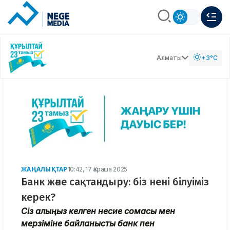
Алматы
+3°C
ЖАҢАЛЫҚТАР
10:42, 17 Қараша 2025
Банк және сақтандыру: біз нені білуіміз
керек?
Сіз алғыңыз келген несие сомасы мен
мерзіміне байланысты банк пен