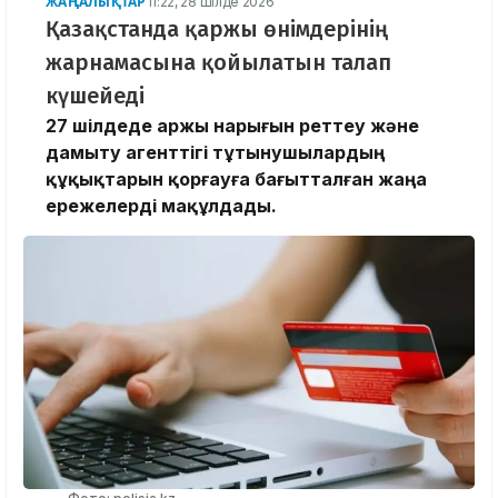
ЖАҢАЛЫҚТАР
11:22, 28 Шілде 2026
Қазақстанда қаржы өнімдерінің
жарнамасына қойылатын талап
күшейеді
27 шілдеде Қаржы нарығын реттеу және
дамыту агенттігі тұтынушылардың
құқықтарын қорғауға бағытталған жаңа
ережелерді мақұлдады.