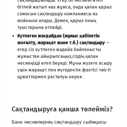
сақтандырылады. Егер ол несиені өтеп
бітпей жатып көз жұмса, онда қалған қарыз
сомасын сақтандыру компаниясы өз
мойнына алады. Демек, қарыз оның
туыстарына өтпейді.
Күтпеген жағдайдан (жұмыс қабілетін
жоғалту, жарақат және т.б.) сақтандыру
—
егер сіз күтпеген жағдайға байланысты
жұмыстан айырылсаңыз,сіздің қалған
несиеңізді өтеп береді. Мұны жүзеге асыру
үшін жарақат пен мүгедектік фактісі тиісті
құжаттармен расталуы керек.
Сақтандыруға қанша төлейміз?
Банк несиелерінің сақтандыру сыйақысы