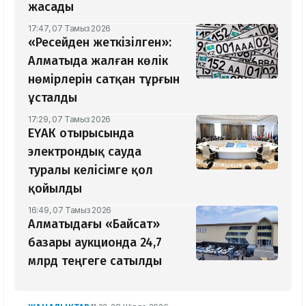
жасады
17:47, 07 Тамыз 2026
«Ресейден жеткізілген»:
Алматыда жалған көлік
нөмірлерін сатқан тұрғын
ұсталды
17:29, 07 Тамыз 2026
ЕҮАК отырысында
электрондық сауда
туралы келісімге қол
қойылды
16:49, 07 Тамыз 2026
Алматыдағы «Байсат»
базары аукционда 24,7
млрд теңгеге сатылды