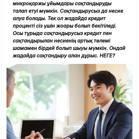
микроқаржы ұйымдары сақтандыруды
талап етуі мүмкін. Сақтандырусыз да несие
алуға болады. Тек ол жағдайда кредит
проценті сіз үшін жоғары болып бекітіледі.
Осы тұрғыда сақтандырусыз кредит пен
сақтандырылған несиенің артық төлемі
шамамен бірдей болып шығуы мүмкін. Ондай
жағдайда сақтандыру алған дұрыс. НЕГЕ?