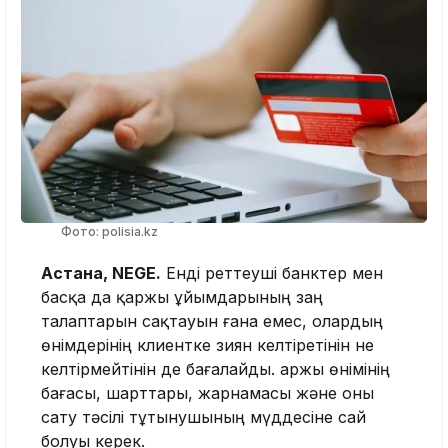
Фото: polisia.kz
Астана, NEGE.
Енді реттеуші банктер мен
басқа да қаржы ұйымдарының заң
талаптарын сақтауын ғана емес, олардың
өнімдерінің клиентке зиян келтіретінін не
келтірмейтінін де бағалайды. Қаржы өнімінің
бағасы, шарттары, жарнамасы және оны
сату тәсілі тұтынушының мүддесіне сай
болуы керек.