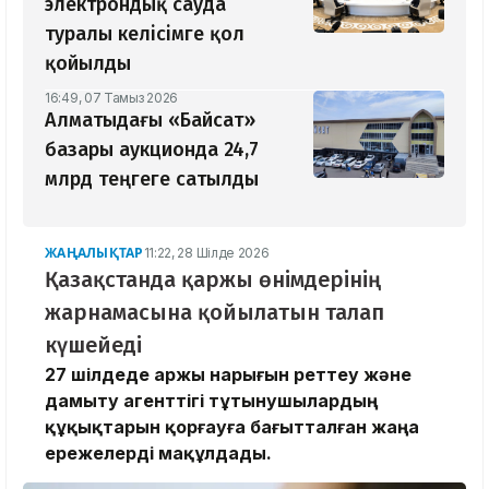
электрондық сауда
туралы келісімге қол
қойылды
16:49, 07 Тамыз 2026
Алматыдағы «Байсат»
базары аукционда 24,7
млрд теңгеге сатылды
ЖАҢАЛЫҚТАР
11:22, 28 Шілде 2026
Қазақстанда қаржы өнімдерінің
жарнамасына қойылатын талап
күшейеді
27 шілдеде Қаржы нарығын реттеу және
дамыту агенттігі тұтынушылардың
құқықтарын қорғауға бағытталған жаңа
ережелерді мақұлдады.