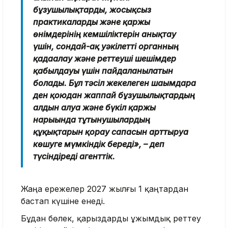
бұзушылықтарды, жосықсыз
практикаларды және қаржы
өнімдерінің кемшіліктерін анықтау
үшін, сондай-ақ уәкілетті органның
қадағалау және реттеуші шешімдер
қабылдауы үшін пайдаланылатын
болады. Бұл тәсіл жекелеген шағымдарға
ден қоюдан жаппай бұзушылықтардың
алдын алуға және бүкіл қаржы
нарығында тұтынушылардың
құқықтарын қорғау сапасын арттыруға
көшуге мүмкіндік береді», – деп
түсіндіреді агенттік.
Жаңа ережелер 2027 жылғы 1 қаңтардан
бастап күшіне енеді.
Бұдан бөлек, қарыздарды ұжымдық реттеу