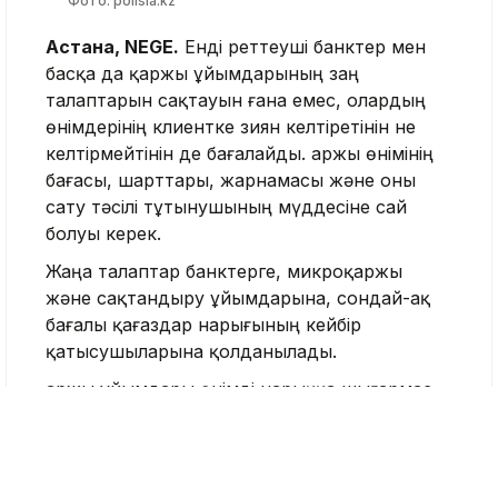
Фото: polisia.kz
Астана, NEGE.
Енді реттеуші банктер мен
басқа да қаржы ұйымдарының заң
талаптарын сақтауын ғана емес, олардың
өнімдерінің клиентке зиян келтіретінін не
келтірмейтінін де бағалайды. Қаржы өнімінің
бағасы, шарттары, жарнамасы және оны
сату тәсілі тұтынушының мүддесіне сай
болуы керек.
Жаңа талаптар банктерге, микроқаржы
және сақтандыру ұйымдарына, сондай-ақ
бағалы қағаздар нарығының кейбір
қатысушыларына қолданылады.
Қаржы ұйымдары өнімді нарыққа шығармас
бұрын оның кімге арналғанын анықтап,
алдын ала тексеруге міндетті болады.
Сондай-ақ өнімнің құны мен пайдасының
арақатынасы және клиент үшін қандай