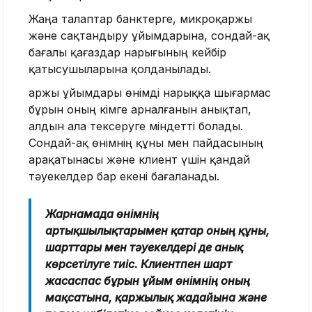
Жаңа талаптар банктерге, микроқаржы
және сақтандыру ұйымдарына, сондай-ақ
бағалы қағаздар нарығының кейбір
қатысушыларына қолданылады.
Қаржы ұйымдары өнімді нарыққа шығармас
бұрын оның кімге арналғанын анықтап,
алдын ала тексеруге міндетті болады.
Сондай-ақ өнімнің құны мен пайдасының
арақатынасы және клиент үшін қандай
тәуекелдер бар екені бағаланады.
Жарнамада өнімнің
артықшылықтарымен қатар оның құны,
шарттары мен тәуекелдері де анық
көрсетілуге тиіс. Клиентпен шарт
жасаспас бұрын ұйым өнімнің оның
мақсатына, қаржылық жағдайына және