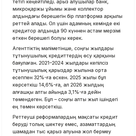
тетігі кеңейтіледі. Қарыз алушылар банк,
микроқаржы ұйымы және коллектор
алдындағы берешегін бір платформа арқылы
реттей алады. Ол үшін адамның кемінде екі
кредитор алдында 90 күннен астам мерзімі
өткен берешегі болуы керек.
Агенттіктің мәліметінше, соңғы жылдары
тұтынушылық кредиттердің өсу қарқыны
баяулаған. 2021–2024 жылдары кепілсіз
тұтынушылық қарыздар жылына орта
есеппен 32%-ға өскен. 2025 жылы бұл
көрсеткіш 14,6%-ға, ал 2026 жылдың
алғашқы алты айында 3,1%-ға дейін
төмендеген. Бұл – соңғы алты жыл ішіндегі
ең төмен көрсеткіш.
Реттеуші реформалардың мақсаты кредит
беруді толық шектеу емес, азаматтардың
шамадан тыс қарыз алуына жол бермеу