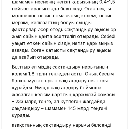
шамамен несиенің негізгі қарызының 0,4-1,5
пайызы аралығында бекітіледі. Оған нақты
мөлшеріне несие сомасының көлемі, несие
мерзімі, кепілзаттың болуы сынды
факторлар әсер етеді. Сақтандыру ақысы әр
жыл сайын қайта есептеліп отырады. Себебі
уақыт өткен сайын сіздің негізгі қарызыңыз
азаяды. Соған қатысты сақтандыру ақысы
да азайып отырады.
Былтыр еліміздің сақтандыру нарығының
көлемі 1,8 трлн теңгеден асты. Оның басым
бөлігін мүлікті ерікті сақтандыру секторы
құрайды. Өмірді сақтандыру бойынша
жасалған келісімшарттың қаржылай сомасы
– 233 млрд теңге, ал күтпеген жағдайда
сақтандыру – шамамен 145 млрд теңгені
құрады.
Қазақстанның сақтандыру нарығы белсенді