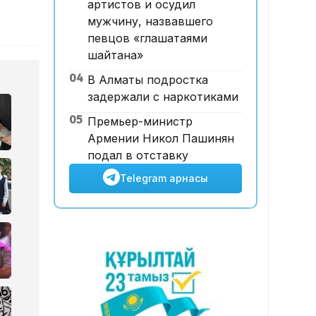
артистов и осудил
қатысты іс сотқа жолданды
мужчину, назвавшего
певцов «глашатаями
шайтана»
04
В Алматы подростка
задержали с наркотиками
05
Премьер-министр
Армении Никол Пашинян
подал в отставку
Telegram арнасы