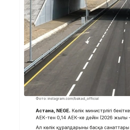
Фото: instagram.com/bakad_official
Астана, NEGE.
Көлік министрлігі бекітк
АЕК-тен 0,14 АЕК-ке дейін (2026 жылы – 
Ал көлік құралдарының басқа санаттары