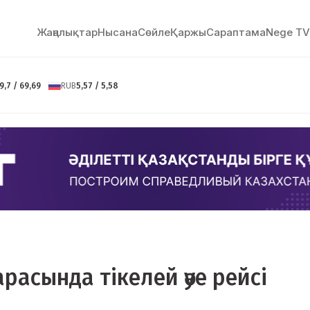
Жаңалықтар
Нысана
Сөйлe
Қаржы
Сараптама
Nege TV
9,7 / 69,69
RUB
5,57 / 5,58
расында тікелей әуе рейсі