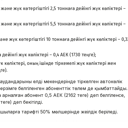
әне жүк көтергіштігі 2,5 тоннаға дейінгі жүк көліктері –
әне жүк көтергіштігі 5,5 тоннаға дейінгі жүк көліктері –
 жүк көтергіштігі 10 тоннаға дейінгі жүк көліктері – 0,3
дейінгі жүк көліктері – 0,4 АЕК (1730 теңге);
к көліктері, оның ішінде тіркемелі жүк көліктері мен
ге).
 аудандарының елді мекендерінде тіркелген автокөлік
мерзімге белгіленген абоненттік төлем де қымбаттайды.
ға арналған абонент 0,5 АЕК (2162 теңге) деп белгіленсе,
ңге) деп бекітілді.
ыларға тарифтің 50% мөлшерінде жеңілдік беріледі.