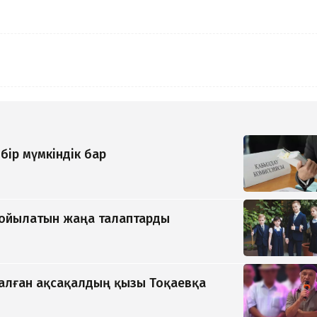
бір мүмкіндік бар
қойылатын жаңа талаптарды
қалған ақсақалдың қызы Тоқаевқа