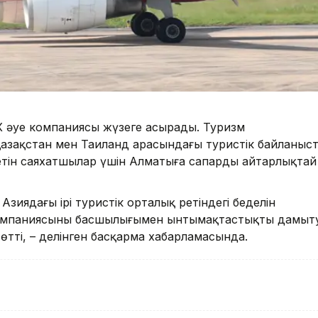
a X әуе компаниясы жүзеге асырады. Туризм
 Қазақстан мен Таиланд арасындағы туристік байланыс
етін саяхатшылар үшін Алматыға сапарды айтарлықтай
зиядағы ірі туристік орталық ретіндегі беделін
X компаниясының басшылығымен ынтымақтастықты дамыт
тті, – делінген басқарма хабарламасында.