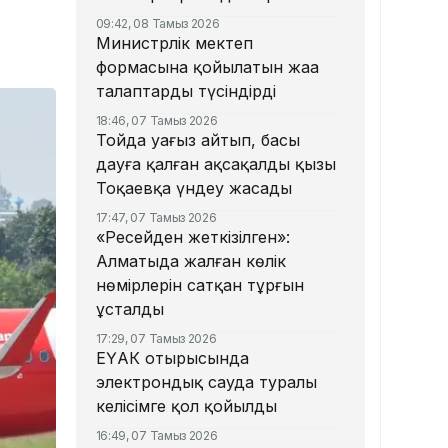
09:42, 08 Тамыз 2026
Министрлік мектеп
формасына қойылатын жаңа
талаптарды түсіндірді
18:46, 07 Тамыз 2026
Тойда уағыз айтып, басы
дауға қалған ақсақалдың қызы
Тоқаевқа үндеу жасады
17:47, 07 Тамыз 2026
«Ресейден жеткізілген»:
Алматыда жалған көлік
нөмірлерін сатқан тұрғын
ұсталды
17:29, 07 Тамыз 2026
ЕҮАК отырысында
электрондық сауда туралы
келісімге қол қойылды
16:49, 07 Тамыз 2026