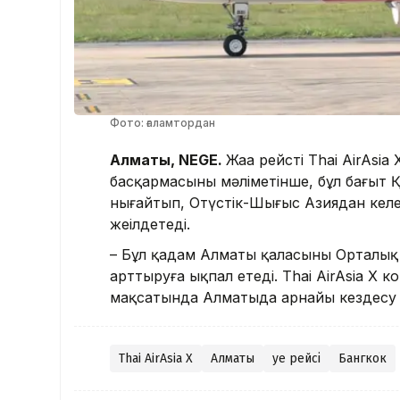
Фото: ғаламтордан
Алматы, NEGE.
Жаңа рейсті Thai AirAsi
басқармасының мәліметінше, бұл бағыт
нығайтып, Оңтүстік-Шығыс Азиядан кел
жеңілдетеді.
– Бұл қадам Алматы қаласының Орталық А
арттыруға ықпал етеді. Thai AirAsia 
мақсатында Алматыда арнайы кездесу ө
Thai AirAsia X
Алматы
Әуе рейсі
Бангкок