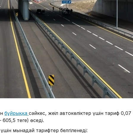
ен
бұйрыққа
сәйкес, жеңіл автокөліктер үшін тариф 0,07
605,5 теңге) өседі.
 үшін мынадай тарифтер белгіленеді: