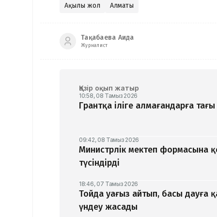
Ақылы жол
Алматы
Тақабаева Аида
Журналист
Қазір оқып жатыр
10:58, 08 Тамыз 2026
Грантқа іліге алмағандарға тағы 
09:42, 08 Тамыз 2026
Министрлік мектеп формасына 
түсіндірді
18:46, 07 Тамыз 2026
Тойда уағыз айтып, басы дауға 
үндеу жасады