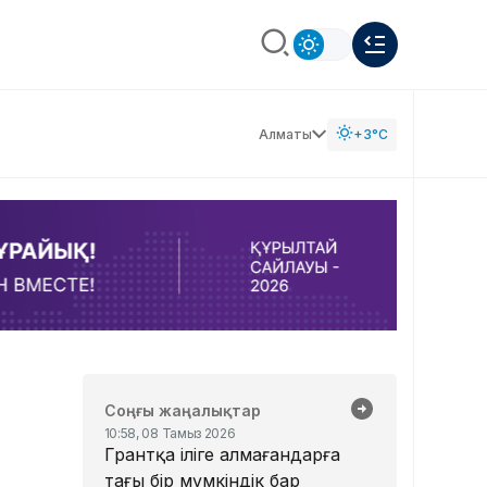
Алматы
+3°C
Соңғы жаңалықтар
10:58, 08 Тамыз 2026
Грантқа іліге алмағандарға
тағы бір мүмкіндік бар