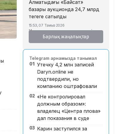
Алматыдағы «Байсат»
базары аукционда 24,7 млрд
теңгеге сатылды
15:53, 07 Тамыз 2026
Қазақстанда аукцион өткізу
Барлық жаңалықтар
тәртібі өзгертілмек: кепілдік
жарна құны қымбаттайды
15:11, 07 Тамыз 2026
Telegram арнамызда танымал
Мемлекеттік грант
ты
01
Утечку 4,2 млн записей
иегерлерінің тізімі жарияланды:
Daryn.online не
75 мыңнан астам талапкер
подтвердили, но
тегін білім алады
компанию оштрафовали
14:45, 07 Тамыз 2026
у
02
Ұлттық валютаны инфляция
«Не контролировал
қарқынының баяулауы қолдап
должным образом»:
отыр – сарапшылар
владелец «Центра плова»
дал показания в суде
13:30, 07 Тамыз 2026
Фельдшер Ұлдана
03
Карин заступился за
Мырзуанның қазасына