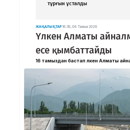
тұрғын ұсталды
ЖАҢАЛЫҚТАР
16:35, 06 Тамыз 2026
Үлкен Алматы айналм
есе қымбаттайды
16 тамыздан бастап Үлкен Алматы ай