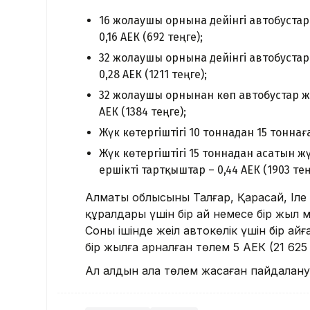
16 жолаушы орнына дейінгі автобустар ж
0,16 АЕК (692 теңге);
32 жолаушы орнына дейінгі автобустар ж
0,28 АЕК (1211 теңге);
32 жолаушы орнынан көп автобустар және
АЕК (1384 теңге);
Жүк көтергіштігі 10 тоннадан 15 тоннаға 
Жүк көтергіштігі 15 тоннадан асатын жү
ершікті тартқыштар – 0,44 АЕК (1903 тең
Алматы облысының Талғар, Қарасай, Іле
құралдары үшін бір ай немесе бір жыл 
Соның ішінде жеңіл автокөлік үшін бір ай
бір жылға арналған төлем 5 АЕК (21 625 те
Ал алдын ала төлем жасаған пайдалануш