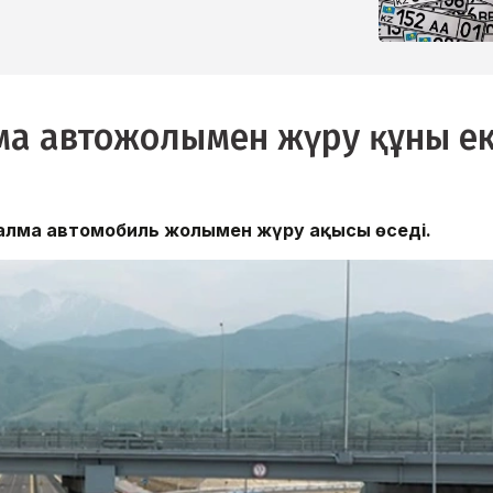
а автожолымен жүру құны ек
налма автомобиль жолымен жүру ақысы өседі.