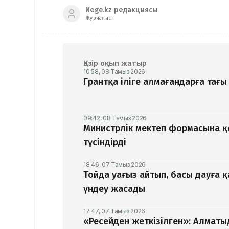
Nege.kz редакциясы
Журналист
Қазір оқып жатыр
10:58, 08 Тамыз 2026
Грантқа іліге алмағандарға тағы 
09:42, 08 Тамыз 2026
Министрлік мектеп формасына 
түсіндірді
18:46, 07 Тамыз 2026
Тойда уағыз айтып, басы дауға 
үндеу жасады
17:47, 07 Тамыз 2026
«Ресейден жеткізілген»: Алматы