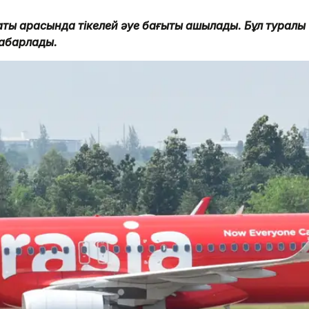
аты арасында тікелей әуе бағыты ашылады. Бұл туралы
хабарлады.