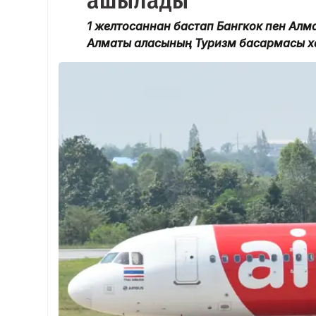
ашылады
1 желтоқсаннан бастап Бангкок пен Алм
Алматы қаласының Туризм басқармасы 