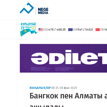
USD
470 / 468,35
EUR
541 / 540,5
CNY
6
ЖАҢАЛЫҚТАР
08:31, 08 Қазан 2025
Бангкок пен Алматы а