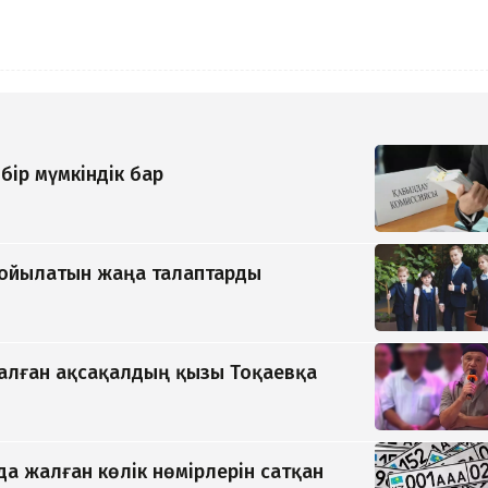
бір мүмкіндік бар
қойылатын жаңа талаптарды
қалған ақсақалдың қызы Тоқаевқа
да жалған көлік нөмірлерін сатқан