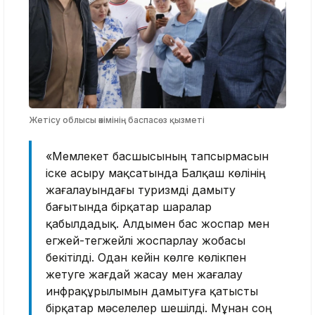
Жетісу облысы әкімінің баспасөз қызметі
«Мемлекет басшысының тапсырмасын
іске асыру мақсатында Балқаш көлінің
жағалауындағы туризмді дамыту
бағытында бірқатар шаралар
қабылдадық. Алдымен бас жоспар мен
егжей-тегжейлі жоспарлау жобасы
бекітілді. Одан кейін көлге көлікпен
жетуге жағдай жасау мен жағалау
инфрақұрылымын дамытуға қатысты
бірқатар мәселелер шешілді. Мұнан соң