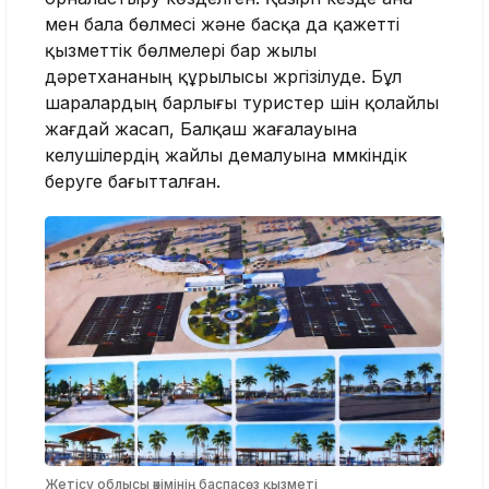
мен бала бөлмесі және басқа да қажетті
қызметтік бөлмелері бар жылы
дәретхананың құрылысы жүргізілуде. Бұл
шаралардың барлығы туристер үшін қолайлы
жағдай жасап, Балқаш жағалауына
келушілердің жайлы демалуына мүмкіндік
беруге бағытталған.
Жетісу облысы әкімінің баспасөз қызметі