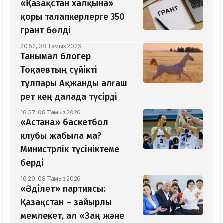
«Қазақстан халқына»
қоры талапкерлерге 350
грант бөлді
20:52, 08 Тамыз 2026
Танымал блогер
Тоқаевтың сүйікті
тұлпары Ақжанды алғаш
рет кең далада түсірді
18:37, 08 Тамыз 2026
«Астана» баскетбол
клубы жабыла ма?
Министрлік түсініктеме
берді
16:29, 08 Тамыз 2026
«Әділет» партиясы:
Қазақстан – зайырлы
мемлекет, ал «Заң және