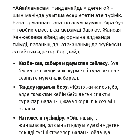
«Айқайламасам, тыңдамайды» деген ой –
шын мәнінде уақытша әсер ететін қате түсінік.
Бала қорыққаннан ғана тіл алуы мүмкін, бірақ бұл
– тәрбие емес, қысқа мерзімді бақылау. Жансая
Кенжебаева айқайдың орнына әлдеқайда
тиімді, баланың да, ата-ананың да жүйкесін
сақтайтын әдістер бар дейді.
Көзбе-көз, сабырлы дауыспен сөйлесу.
Бұл
балаға өзін маңызды, құрметті тұлға ретінде
сезінуге мүмкіндік береді.
Таңдау құқығын беру.
«Қазір жинайсың ба,
әлде тамақтан кейін бе?» деген сияқты
сұрақтар баланың жауапкершілік сезімін
оятады.
Нәтижесін түсіндіру.
«Ойыншықты
жинамасаң, ол сынып қалуы мүмкін» деген
секілді түсініктемелер баланы ойлануға