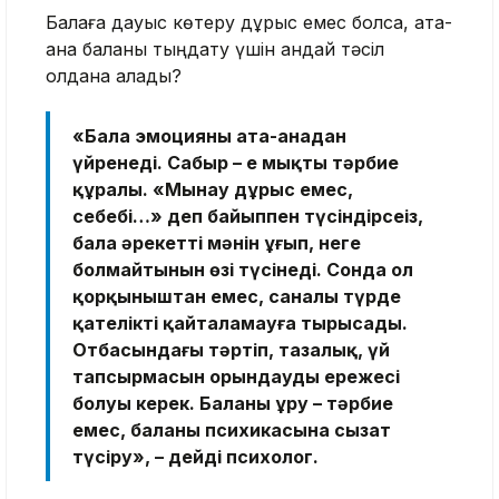
Балаға дауыс көтеру дұрыс емес болса, ата-
ана баланы тыңдату үшін қандай тәсіл
қолдана алады?
«Бала эмоцияны ата-анадан
үйренеді. Сабыр – ең мықты тәрбие
құралы. «Мынау дұрыс емес,
себебі…» деп байыппен түсіндірсеңіз,
бала әрекеттің мәнін ұғып, неге
болмайтынын өзі түсінеді. Сонда ол
қорқыныштан емес, саналы түрде
қателікті қайталамауға тырысады.
Отбасындағы тәртіп, тазалық, үй
тапсырмасын орындаудың ережесі
болуы керек. Баланы ұру – тәрбие
емес, баланың психикасына сызат
түсіру», – дейді психолог.