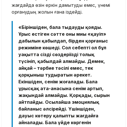
жағдайда өзін еркін дамытуды емес, үнемі
қорғанудың жолын ғана іздейді.
«Біріншіден, бала тыңдауды қояды.
Ұрыс естіген сәтте оның миы «қауіп»
дабылын қабылдап, бірден қорғаныс
режиміне көшеді. Сол себепті ол бұл
уақытта сіздің сөздеріңізді толық
түсініп, қабылдай алмайды. Демек,
айқай – тәрбие тәсілі емес, тек
қорқыныш тудыратын әрекет.
Екіншіден, сенім жоғалады. Бала
ұрысқақ ата-анасына сенім артып,
жақындай алмайды. Қорқады, сырын
айтпайды. Осылайша эмоциялық
байланыс әлсірейді. Үшіншіден,
дауыс көтеру қалыпты жағдайға
айналады. Бала үйде көргенін