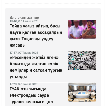
Қазір оқып жатыр
18:46, 07 Тамыз 2026
Тойда уағыз айтып, басы
дауға қалған ақсақалдың
қызы Тоқаевқа үндеу
жасады
17:47, 07 Тамыз 2026
«Ресейден жеткізілген»:
Алматыда жалған көлік
нөмірлерін сатқан тұрғын
ұсталды
17:29, 07 Тамыз 2026
ЕҮАК отырысында
электрондық сауда
туралы келісімге қол