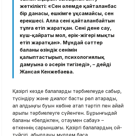
жеткілікті: «Сен әлемде қайталанбас
бір данасың, ешкімге ұқсамайсың, сен
ерекшесің. Алла сені қайталанбайтын
тұлға етіп жаратқан. Сені денең сау,
күш-қайратың мол, ерік-жігерің мықты
етіп жаратқан». Мұндай сәттер
баланың өзіндік сенімін
қалыптастырып, психологиялық
дамуына оң әсерін тигізеді», – дейді
Жансая Кенжебаева.
Қазіргі кезде балаларды тәрбиелеуде сабыр,
түсіндіру және диалог басты рөл атқарады,
ал алдыңғы буын көбіне қатал тәртіп пен айқай
арқылы тәрбиелеуге сүйенген. Бұрынғыдай
баланы «белдікпен, оқтаумен сабау» –
өткеннің сарқыншағы. Қазіргі балалардың ой-
түйсігі, қабылдауы мүлдем басқа.