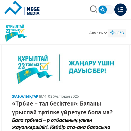
Алматы
+3°C
ЖАҢАЛЫҚТАР
18:14, 02 Желтоқсан 2025
«Тәрбие – тал бесіктен»: Баланы
ұрыспай тәртіпке үйретуге бола ма?
Бала тәрбиесі – әр отбасының үлкен
жауапкершілігі. Кейбір ата-ана баласына