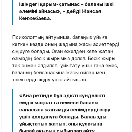
ішіндегі қарым-қатынас – баланың ішкі
әлемінің айнасы», – дейді Жансая
Кенжебаева.
Психологтың айтуынша, балаңыз ұйқыға
кеткен кезде оның жадына жақсы қасиеттерді
сіңіруге болады. Оған ежелден келе жатқан
өзіміздің бесік жырымыз дәлел. Бесік жыры
тек әнмен әлдилеп, ұйықтату үшін ғана емес,
баланың бейсанасына жақсы ойлар мен
тілектерді сіңіру үшін айтылған.
«Ана ретінде бұл әдісті күнделікті
емдік мақсатта немесе баланың
санасына жағымды сенімдерді сіңіру
үшін қолдануға болады. Балаңызды
ұйықтатып жатып, оның құлағына
былай ақырын сыбырлап айту