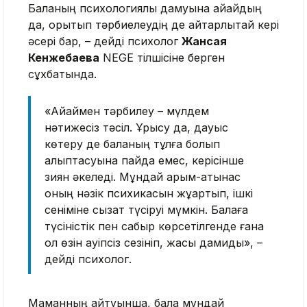
Баланың психологиялық дамуына айқайдың
да, қорқытып тәрбиелеудің де айтарлықтай кері
әсері бар, – дейді психолог
Жансая
Кенжебаева
NEGE тілшісіне берген
сұхбатында.
«Айқаймен тәрбилеу – мүлдем
нәтижесіз тәсіл. Ұрысу да, дауыс
көтеру де баланың тұлға болып
қалыптасуына пайда емес, керісінше
зиян әкеледі. Мұндай қарым-қатынас
оның нәзік психикасын жұқартып, ішкі
сеніміне сызат түсіруі мүмкін. Балаға
түсіністік пен сабыр көрсетілгенде ғана
ол өзін қауіпсіз сезініп, жақсы дамиды», –
дейді психолог.
Маманның айтуынша, бала мұндай