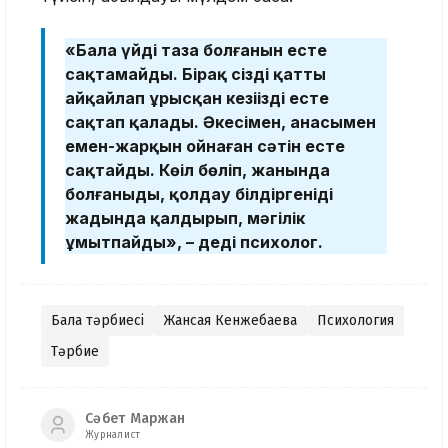
«Бала үйдің таза болғанын есте
сақтамайды. Бірақ сіздің қатты
айқайлап ұрысқан кезіңізді есте
сақтап қалады. Әкесімен, анасымен
емен-жарқын ойнаған сәтін есте
сақтайды. Көңіл бөліп, жанында
болғаныңды, қолдау білдіргеніңді
жадында қалдырып, мәңгілік
ұмытпайды», – деді психолог.
Бала тәрбиесі
Жансая Кенжебаева
Психология
Тәрбие
Сәбет Маржан
Журналист