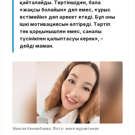
қайталайды. Төртіншіден, бала
«жақсы болайын» деп емес, «ұрыс
естімейін» деп әрекет етеді. Бұл оның
ішкі мотивациясын өлтіреді. Тәртіп
тек қорқынышпен емес, саналы
түсінікпен қалыптасуы керек», –
дейді маман.
Жансая Кенжебаева, Фото: жеке мұрағатынан