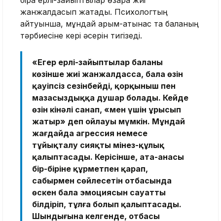
бірақ ерлі-зайыптылар өзара жиі
жанжалдасып жатады. Психологтың
айтуынша, мұндай қарым-қатынас та баланың
тәрбиесіне кері әсерін тигізеді.
«Егер ерлі-зайыптылар баланың
көзінше жиі жанжалдасса, бала өзін
қауіпсіз сезінбейді, қорқыныш пен
мазасыздыққа душар болады. Кейде
өзін кінәлі санап, «мен үшін ұрысып
жатыр» деп ойлауы мүмкін. Мұндай
жағдайда агрессия немесе
тұйықталу сияқты мінез-құлық
қалыптасады. Керісінше, ата-анасы
бір-біріне құрметпен қарап,
сабырмен сөйлесетін отбасында
өскен бала эмоциясын сауатты
білдіріп, тұлға болып қалыптасады.
Шындығына келгенде, отбасы