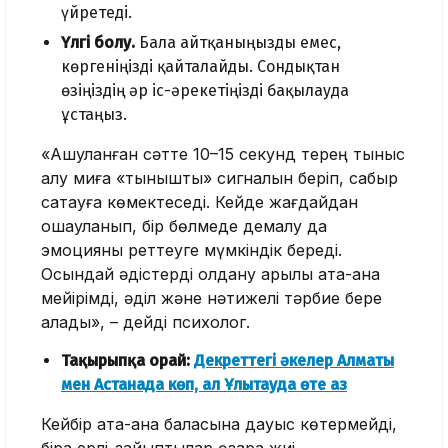
үйретеді.
Үлгі болу.
Бала айтқаныңызды емес,
көргеніңізді қайталайды. Сондықтан
өзіңіздің әр іс-әрекетіңізді бақылауда
ұстаңыз.
«Ашуланған сәтте 10–15 секунд терең тыныс
алу миға «тыныштық» сигналын беріп, сабыр
сақтауға көмектеседі. Кейде жағдайдан
оқшауланып, бір бөлмеде демалу да
эмоцияны реттеуге мүмкіндік береді.
Осындай әдістерді қолдану арқылы ата-ана
мейірімді, әділ және нәтижелі тәрбие бере
алады», – дейді психолог.
Тақырыпқа орай:
Декреттегі әкелер Алматы
мен Астанада көп, ал Ұлытауда өте аз
Кейбір ата-ана баласына дауыс көтермейді,