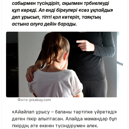
сабырмен түсіндіріп, ақылмен тәрбиелеуді
құп көреді. Ал енді біреулері «сөз ұқпайды»
деп ұрысып, тіпті қол көтеріп, таяқтың
астына алуға дейін барады.
Фото: pixabay.com
«Айқайлап ұрысу – баланы тәртіпке үйретеді»
деген пікір қалыптасқан. Алайда мамандар бұл
пікірдің қате екенін түсіндірумен әлек.