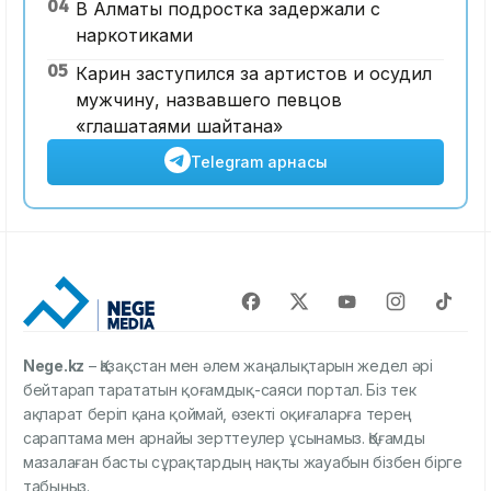
04
В Алматы подростка задержали с
наркотиками
05
Карин заступился за артистов и осудил
мужчину, назвавшего певцов
«глашатаями шайтана»
Telegram арнасы
Nege.kz
– Қазақстан мен әлем жаңалықтарын жедел әрі
бейтарап тарататын қоғамдық-саяси портал. Біз тек
ақпарат беріп қана қоймай, өзекті оқиғаларға терең
сараптама мен арнайы зерттеулер ұсынамыз. Қоғамды
мазалаған басты сұрақтардың нақты жауабын бізбен бірге
табыңыз.